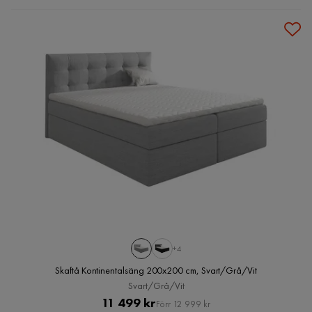
+4
Skaftå Kontinentalsäng 200x200 cm, Svart/Grå/Vit
Svart/Grå/Vit
Pris
Original
11 499 kr
Förr 12 999 kr