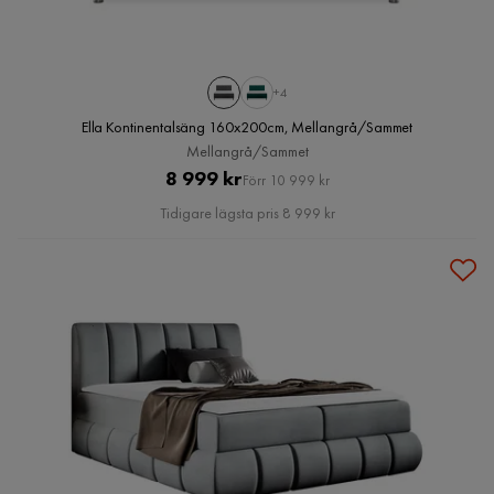
+4
Ella Kontinentalsäng 160x200cm, Mellangrå/Sammet
Mellangrå/Sammet
Pris
Original
8 999 kr
Förr 10 999 kr
Pris
Tidigare lägsta pris 8 999 kr