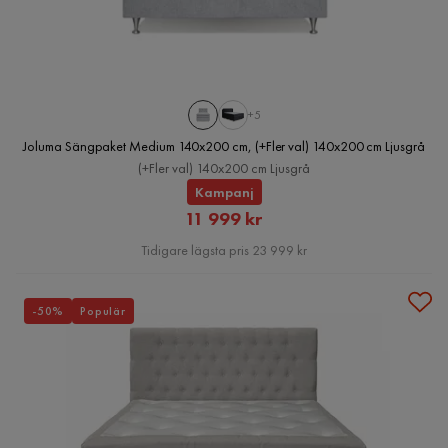
+5
Joluma Sängpaket Medium 140x200 cm, (+Fler val) 140x200 cm Ljusgrå
(+Fler val) 140x200 cm Ljusgrå
Kampanj
Rabatterat
11 999 kr
Pris
Tidigare lägsta pris 23 999 kr
-50%
Populär