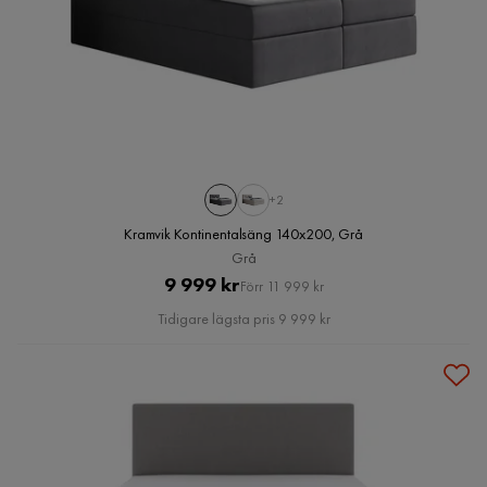
+2
Kramvik Kontinentalsäng 140x200, Grå
Grå
Pris
Original
9 999 kr
Förr 11 999 kr
Pris
Tidigare lägsta pris 9 999 kr