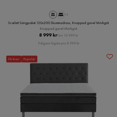
+3
Scarlett Sängpaket 120x200 Skummadrass, Knappad gavel Mörkgrå
Knappad gavel Mörkgrå
Pris
Original
8 999 kr
Förr 10 999 kr
Pris
Tidigare lägsta pris 8 999 kr
Få kvar
Populär