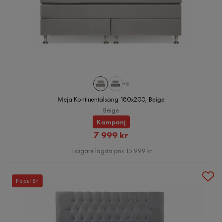
+6
Meja Kontinentalsäng 180x200, Beige
Beige
Kampanj
Rabatterat
7 999 kr
Pris
Tidigare lägsta pris 15 999 kr
Populär