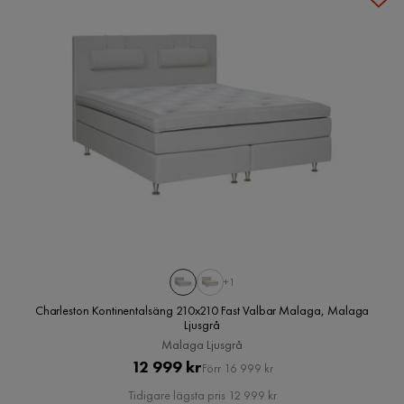
+1
Charleston Kontinentalsäng 210x210 Fast Valbar Malaga, Malaga
Ljusgrå
Malaga Ljusgrå
Pris
Original
12 999 kr
Förr 16 999 kr
Pris
Tidigare lägsta pris 12 999 kr