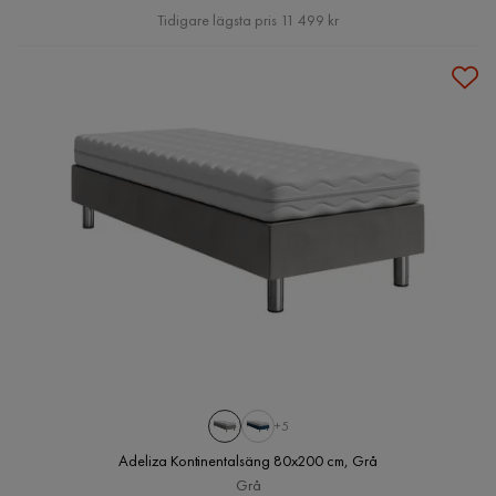
Pris
Tidigare lägsta pris 11 499 kr
+5
Adeliza Kontinentalsäng 80x200 cm, Grå
Grå