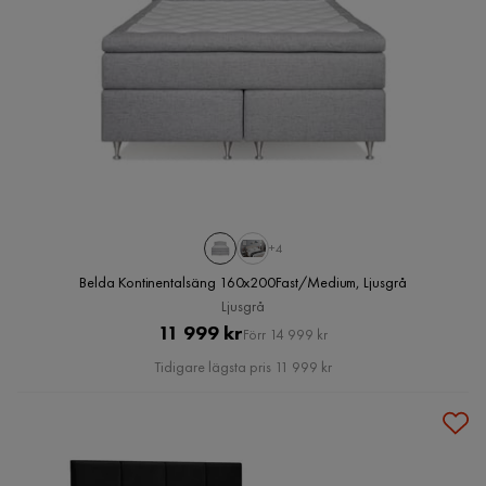
+4
Belda Kontinentalsäng 160x200Fast/Medium, Ljusgrå
Ljusgrå
Pris
Original
11 999 kr
Förr 14 999 kr
Pris
Tidigare lägsta pris 11 999 kr