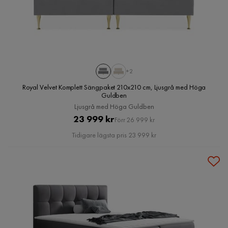
+2
Royal Velvet Komplett Sängpaket 210x210 cm, Ljusgrå med Höga
Guldben
Ljusgrå med Höga Guldben
Pris
Original
23 999 kr
Förr 26 999 kr
Pris
Tidigare lägsta pris 23 999 kr