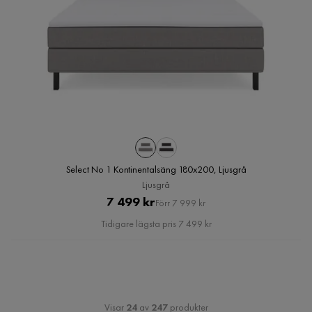
Select No 1 Kontinentalsäng 180x200, Ljusgrå
Ljusgrå
Pris
Original
7 499 kr
Förr 7 999 kr
Pris
Tidigare lägsta pris 7 499 kr
Visar
24
av
247
produkter