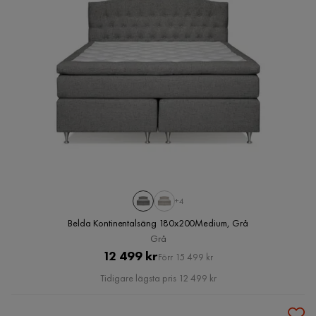
+4
Belda Kontinentalsäng 180x200Medium, Grå
Grå
Pris
Original
12 499 kr
Förr 15 499 kr
Pris
Tidigare lägsta pris 12 499 kr