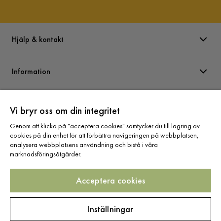
Hjälp & kontakt
Information
Varumärken
Vi bryr oss om din integritet
Genom att klicka på "acceptera cookies" samtycker du till lagring av
Sortiment
cookies på din enhet för att förbättra navigeringen på webbplatsen,
analysera webbplatsens användning och bistå i våra
marknadsföringsåtgärder.
Acceptera cookies
Följ oss
Inställningar