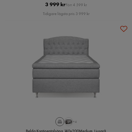
Pris
Original
3 999 kr
Förr 4 599 kr
Pris
Tidigare lägsta pris 3 999 kr
+4
Belda Kontinentalsäng 140x200Medium, Ljusgrå