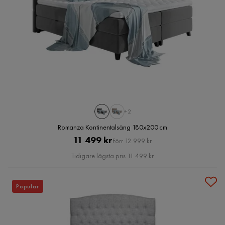
+2
Romanza Kontinentalsäng 180x200 cm
Pris
Original
11 499 kr
Förr 12 999 kr
Pris
Tidigare lägsta pris 11 499 kr
Populär