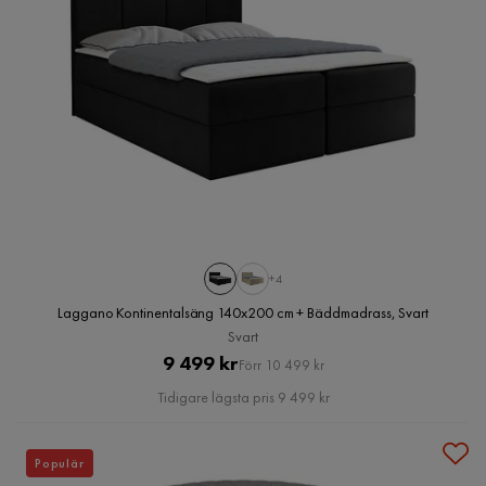
+4
Laggano Kontinentalsäng 140x200 cm + Bäddmadrass, Svart
Svart
Pris
Original
9 499 kr
Förr 10 499 kr
Pris
Tidigare lägsta pris 9 499 kr
Populär