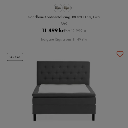
+3
Sandham Kontinentalsäng 180x200 cm, Grå
Grå
Pris
Original
11 499 kr
Förr 12 999 kr
Pris
Tidigare lägsta pris 11 499 kr
Outlet