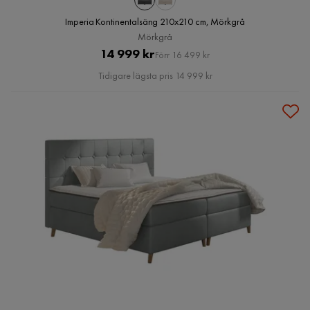
Imperia Kontinentalsäng 210x210 cm, Mörkgrå
Mörkgrå
Pris
Original
14 999 kr
Förr 16 499 kr
Pris
Tidigare lägsta pris 14 999 kr