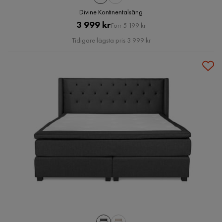
Divine Kontinentalsäng
Pris
Original
3 999 kr
Förr 5 199 kr
Pris
Tidigare lägsta pris 3 999 kr