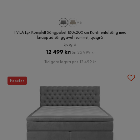
+6
HVILA Lyx Komplett Sängpaket 180x200 cm Kontinentalsäng med
knappad sänggavel i sammet, Ljusgrå
Ljusgrå
Pris
Original
12 499 kr
Förr 25 999 kr
Pris
Tidigare lägsta pris 12 499 kr
Populär