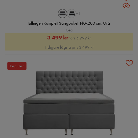
+1
Billingen Komplett Sängpaket 140x200 cm, Grå
Grå
Rabatterat
Original
3 499 kr
Förr 5 999 kr
Pris
Pris
Tidigare lägsta pris 3 499 kr
Populär