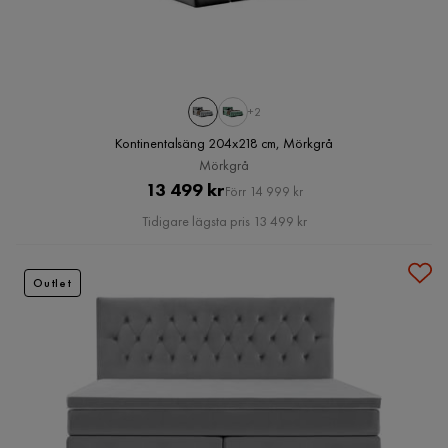
+2
Kontinentalsäng 204x218 cm, Mörkgrå
Mörkgrå
Pris
Original
13 499 kr
Förr 14 999 kr
Pris
Tidigare lägsta pris 13 499 kr
Outlet