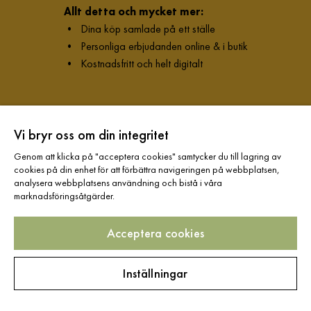
Allt detta och mycket mer:
•
Dina köp samlade på ett ställe
•
Personliga erbjudanden online & i butik
•
Kostnadsfritt och helt digitalt
Hjälp & kontakt
Vi bryr oss om din integritet
Genom att klicka på "acceptera cookies" samtycker du till lagring av
cookies på din enhet för att förbättra navigeringen på webbplatsen,
Information
analysera webbplatsens användning och bistå i våra
marknadsföringsåtgärder.
Varumärken
Acceptera cookies
Sortiment
Inställningar