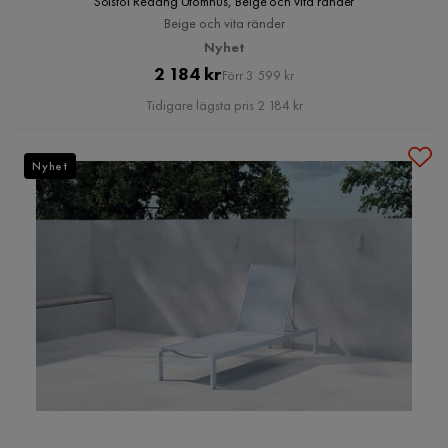
Solstol Redang Utomhus, Beige och vita ränder
Beige och vita ränder
Nyhet
Pris
Original
2 184 kr
Förr 3 599 kr
Pris
Tidigare lägsta pris 2 184 kr
Nyhet