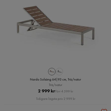
Nardo Solsäng 64|93 cm, Trä/natur
Trä/natur
Pris
Original
2 999 kr
Förr 4 399 kr
Pris
Tidigare lägsta pris 2 999 kr