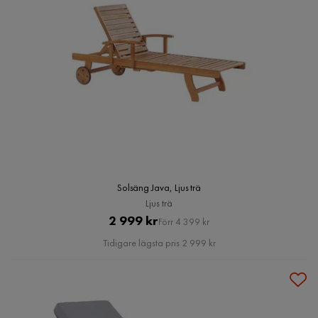
Solsäng Java, Ljus trä
Ljus trä
Pris
Original
2 999 kr
Förr 4 399 kr
Pris
Tidigare lägsta pris 2 999 kr