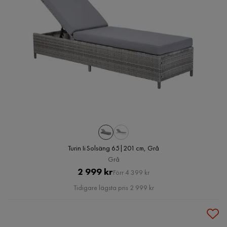
Turin Ii Solsäng 65|201 cm, Grå
Grå
Pris
Original
2 999 kr
Förr 4 399 kr
Pris
Tidigare lägsta pris 2 999 kr