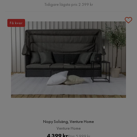
Pris
Tidigare lägsta pris 2 599 kr
Få kvar
Nopy Solsäng, Venture Home
Venture Home
Pris
Original
4 399 kr
Förr 5 999 kr