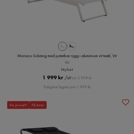
Monaco Solsäng med justerbar rygg i aluminium vit textil, Vit
Vit
Nyhet
Pris
Original
1 999 kr
/st
Förr 3 999 kr
Pris
Tidigare lägsta pris 1 999 kr
Se priset!
Få kvar