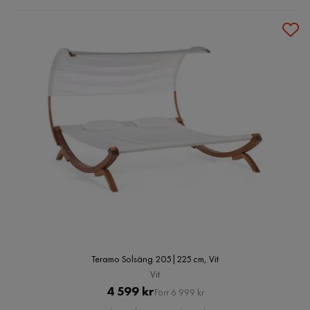
Teramo Solsäng 205|225 cm, Vit
Vit
Pris
Original
4 599 kr
Förr 6 999 kr
Pris