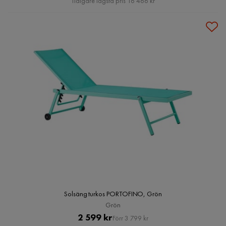
Tidigare lägsta pris 16 466 kr
Solsäng turkos PORTOFINO, Grön
Grön
Pris
Original
2 599 kr
Förr 3 799 kr