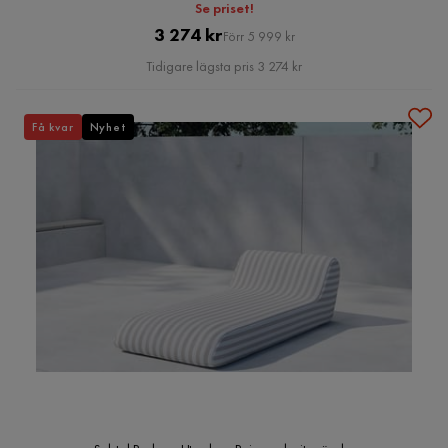
Se priset!
Pris
Original
3 274 kr
Förr 5 999 kr
Pris
Tidigare lägsta pris 3 274 kr
Få kvar
Nyhet