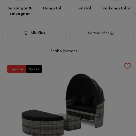
Solsängar &
Hängstol
Solstol
Balkongstolar
solvagnar
l
Sortera efter
Alla filter
Sortera efter
Snabb leverans
Populär
Nyhet