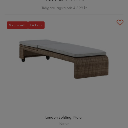
Pris
Tidigare lägsta pris 4 399 kr
Se priset!
Få kvar
London Solsäng, Natur
Natur