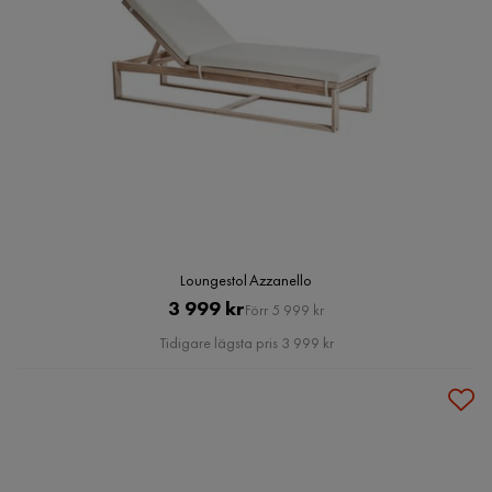
Loungestol Azzanello
Pris
Original
3 999 kr
Förr 5 999 kr
Pris
Tidigare lägsta pris 3 999 kr