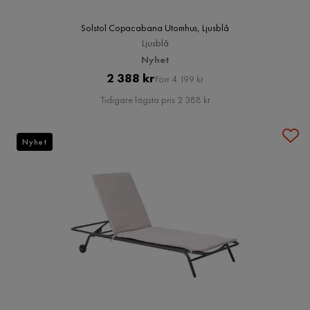
Solstol Copacabana Utomhus, Ljusblå
Ljusblå
Nyhet
Pris
Original
2 388 kr
Förr 4 199 kr
Pris
Tidigare lägsta pris 2 388 kr
Nyhet