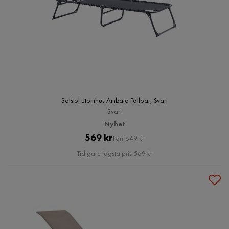
Solstol utomhus Ambato Fällbar, Svart
Svart
Nyhet
Pris
Original
569 kr
Förr 849 kr
Pris
Tidigare lägsta pris 569 kr