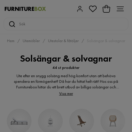
Hem
Utemöbler
Utestolar & fåtöljer
Solsängar & solvagnar
Solsängar & solvagnar
44 st produkter
Ute efter en snygg solsäng med hög komfort utan att behöva
spendera en förmögenhet? Då har du hittat helt rätt! Hos oss på
Furniturebox hittar du ett brett utbud av billiga solsängar och
solvagnar online. Välj bland olika storlekar, material och stilar. Vi
Visa mer
hjälper dig att hitta rätt solsäng.