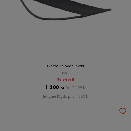
Gordo Solbädd, Svart
Svart
Se priset!
Pris
Original
1 300 kr
Förr 2 199 kr
Pris
Tidigare lägsta pris 1 300 kr