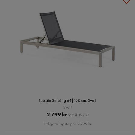
Fossato Solsäng 64|198 cm, Svart
Svart
Pris
Original
2 799 kr
Förr 4 199 kr
Pris
Tidigare lägsta pris 2 799 kr