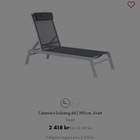
Catania Ii Solsäng 66|190 cm, Svart
Svart
Pris
Original
2 418 kr
Förr 4 199 kr
Pris
Tidigare lägsta pris 2 418 kr