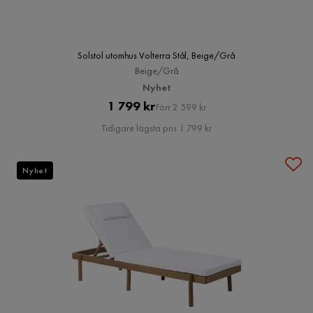
Solstol utomhus Volterra Stål, Beige/Grå
Beige/Grå
Nyhet
Pris
Original
1 799 kr
Förr 2 599 kr
Pris
Tidigare lägsta pris 1 799 kr
Nyhet