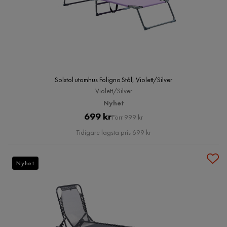
Solstol utomhus Foligno Stål, Violett/Silver
Violett/Silver
Nyhet
Pris
Original
699 kr
Förr 999 kr
Pris
Tidigare lägsta pris 699 kr
Nyhet