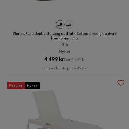
Florens Rund dubbel Solsäng med tak - Soffbord med glasskiva i
konstrotting, Grå
Grå
Nyhet
Pris
Original
4 499 kr
Förr 9 999 kr
Pris
Tidigare lägsta pris 4 499 kr
Populär
Nyhet