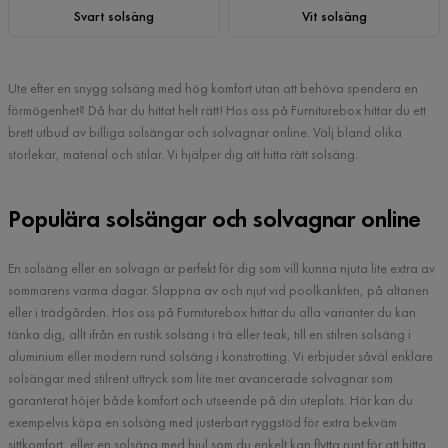
Svart solsäng
Vit solsäng
Ute efter en snygg solsäng med hög komfort utan att behöva spendera en
förmögenhet? Då har du hittat helt rätt! Hos oss på Furniturebox hittar du ett
brett utbud av billiga solsängar och solvagnar online. Välj bland olika
storlekar, material och stilar. Vi hjälper dig att hitta rätt solsäng.
Populära solsängar och solvagnar online
En solsäng eller en solvagn är perfekt för dig som vill kunna njuta lite extra av
sommarens varma dagar. Slappna av och njut vid poolkankten, på altanen
eller i trädgården. Hos oss på Furniturebox hittar du alla varianter du kan
tänka dig, allt ifrån en rustik solsäng i trä eller teak, till en stilren solsäng i
aluminium eller modern rund solsäng i konstrotting. Vi erbjuder såväl enklare
solsängar med stilrent uttryck som lite mer avancerade solvagnar som
garanterat höjer både komfort och utseende på din uteplats. Här kan du
exempelvis köpa en solsäng med justerbart ryggstöd för extra bekväm
sittkomfort, eller en solsäng med hjul som du enkelt kan flytta runt för att hitta