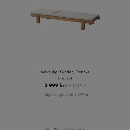
Solstol Rigil Grädde, Cremevit
Cremevit
Pris
Original
3 999 kr
Förr 5 999 kr
Pris
Tidigare lägsta pris 3 999 kr
Visar
24
av
44
produkter