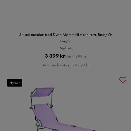
Solstol utomhus med Dyna Marcetelli Akaciaträ, Brun/Vit
Brun/Vit
Nyhet
Pris
Original
3 399 kr
Förr 4 999 kr
Pris
Tidigare lägsta pris 3 399 kr
Nyhet