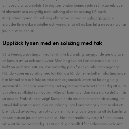
din absoluta favoritplats. För dig som önskar kunna njuta i sällskap erbjuder
vi alternativ som en rymlig rund solsäng eller en solsäng i 2-pack.
Komplettera gärna din solsäng eller solvagn med en
solsängsdyna
, vi
erbjuder flera olika modeller och varinater så att du kan hitta en som matchar
just din smak och stil.
Upptäck lyxen med en solsäng med tak
Våra trendiga solsängar med tak är inte bara riktigt snygga, de ger dig även
en känsla av lyx och exklusivitet. Med hög kvalitet kombinerar de stil och
funktion på bästa sätt, en utomordentlig plats för såväl vila som umgänge.
När du köper en solsäng med tak från oss får du helt enkelt en vilosäng under
bar himmel som är både estetiskt och ergonomisk utformad för att ge dig
maxiamal njutning av sommaren. Det reglerabara soltaket tillåter dig att njuta
av solen, samtlidigt som du kan välja att komma undan dess starka strålar när
så önskas. Praktiskt och lyxigt! Kanske är du ute efter en stilren vit solsäng, en
uttrycksfull svart solsäng eller en solsäng i grå konstrotting? Vi har samlat ett
brett utbud av solvagnar i olika former, material och färger så att du kan hitta
en som passar just din smak och stil. När du handlar av oss på Furniturebox
vill vi att du ska känna dig 100% nöjd. Vi har alltid fri hemleverans och 365