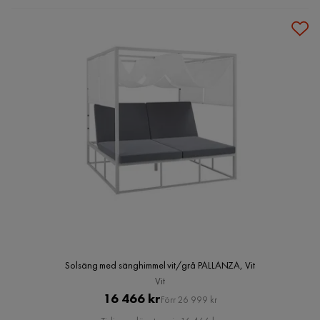
Solsäng med sänghimmel vit/grå PALLANZA, Vit
Vit
Pris
Original
16 466 kr
Förr 26 999 kr
Pris