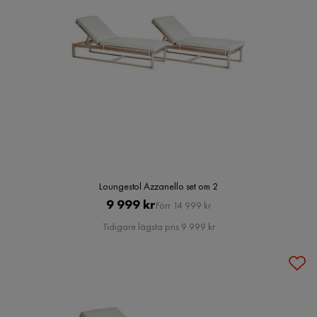
Loungestol Azzanello set om 2
Pris
Original
9 999 kr
Förr 14 999 kr
Pris
Tidigare lägsta pris 9 999 kr