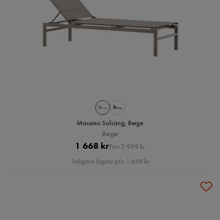
Massimo Solsäng, Beige
Beige
Pris
Original
1 668 kr
Förr 2 999 kr
Pris
Tidigare lägsta pris 1 668 kr