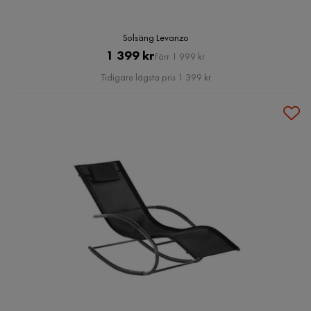
Solsäng Levanzo
Pris
Original
1 399 kr
Förr 1 999 kr
Pris
Tidigare lägsta pris 1 399 kr