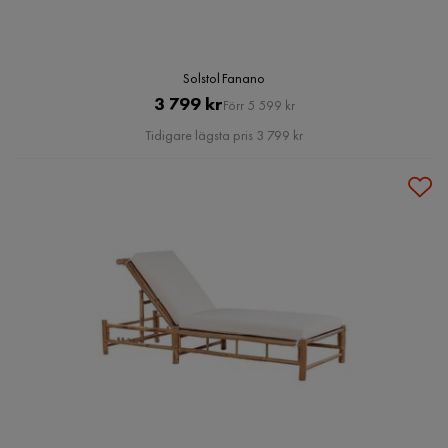
Solstol Fanano
Pris
Original
3 799 kr
Förr 5 599 kr
Pris
Tidigare lägsta pris 3 799 kr