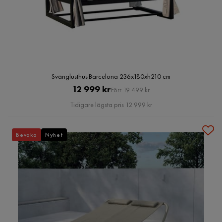
Svänglusthus Barcelona 236x180xh210 cm
Pris
Original
12 999 kr
Förr 19 499 kr
Pris
Tidigare lägsta pris 12 999 kr
Bevaka
Nyhet