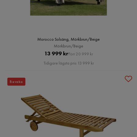
Morocco Solsäng, Mörkbrun/Beige
Mörkbrun/Beige
Pris
Original
13 999 kr
Förr 20 999 kr
Pris
Tidigare lägsta pris 13 999 kr
Bevaka