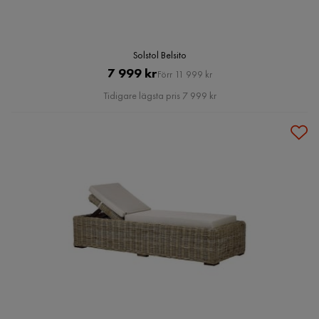
Solstol Belsito
Pris
Original
7 999 kr
Förr 11 999 kr
Pris
Tidigare lägsta pris 7 999 kr