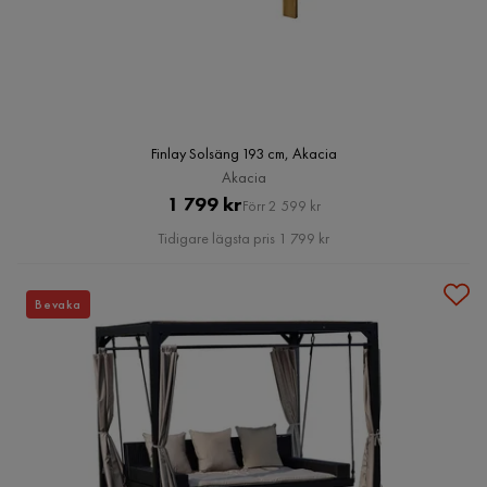
Finlay Solsäng 193 cm, Akacia
Akacia
Pris
Original
1 799 kr
Förr 2 599 kr
Pris
Tidigare lägsta pris 1 799 kr
Bevaka