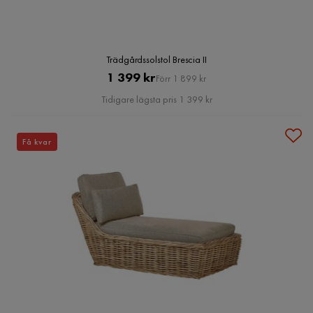
Trädgårdssolstol Brescia II
Pris
Original
1 399 kr
Förr 1 899 kr
Pris
Tidigare lägsta pris 1 399 kr
Få kvar