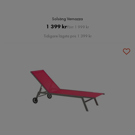
Solsäng Vernazza
Pris
Original
1 399 kr
Förr 1 999 kr
Pris
Tidigare lägsta pris 1 399 kr