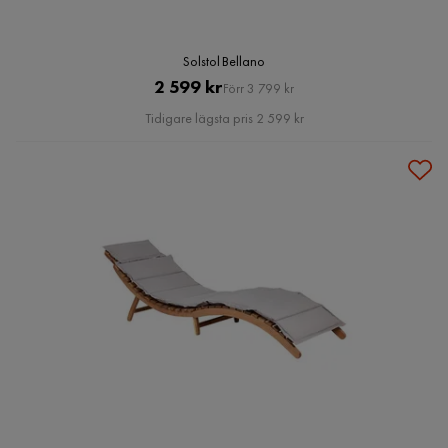
Solstol Bellano
Pris
Original
2 599 kr
Förr 3 799 kr
Pris
Tidigare lägsta pris 2 599 kr