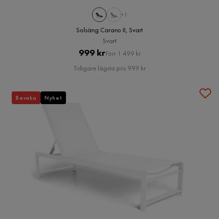
+1
Solsäng Carano II, Svart
Svart
Pris
Original
999 kr
Förr 1 499 kr
Pris
Tidigare lägsta pris 999 kr
Bevaka
Nyhet