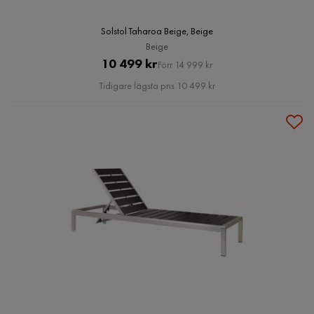
Solstol Taharoa Beige, Beige
Beige
Pris
Original
10 499 kr
Förr 14 999 kr
Pris
Tidigare lägsta pris 10 499 kr