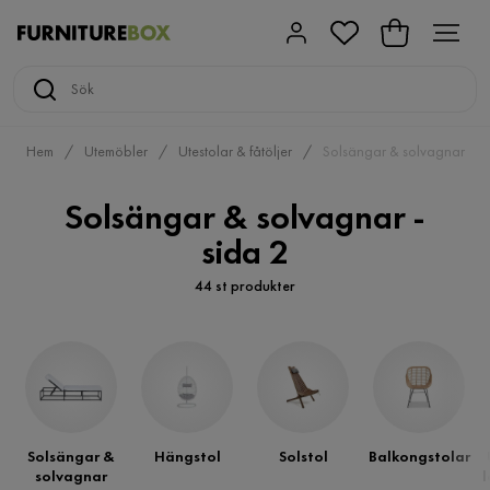
Hem
Utemöbler
Utestolar & fåtöljer
Solsängar & solvagnar
Solsängar & solvagnar -
sida 2
44 st produkter
Solsängar &
Hängstol
Solstol
Balkongstolar
solvagnar
l