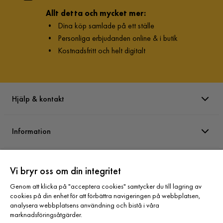
Allt detta och mycket mer:
•
Dina köp samlade på ett ställe
•
Personliga erbjudanden online & i butik
•
Kostnadsfritt och helt digitalt
Hjälp & kontakt
Information
Varumärken
Vi bryr oss om din integritet
Genom att klicka på "acceptera cookies" samtycker du till lagring av
Sortiment
cookies på din enhet för att förbättra navigeringen på webbplatsen,
analysera webbplatsens användning och bistå i våra
marknadsföringsåtgärder.