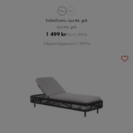
Solstol Luino, Ljus trä, grå
Ljus trä, grå
Pris
Original
1 499 kr
Förr 2 199 kr
Pris
Tidigare lägsta pris 1 499 kr