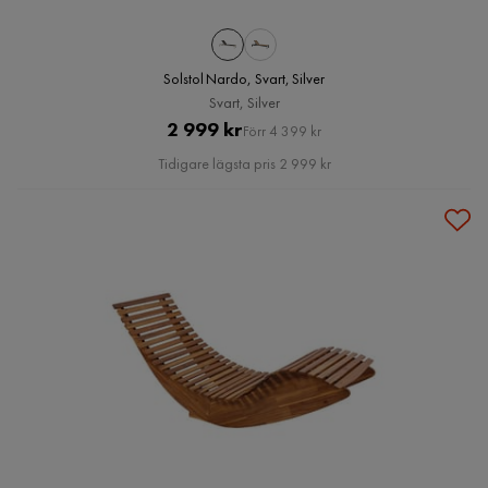
Solstol Nardo, Svart, Silver
Svart, Silver
Pris
Original
2 999 kr
Förr 4 399 kr
Pris
Tidigare lägsta pris 2 999 kr