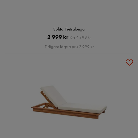
Solstol Pietralunga
Pris
Original
2 999 kr
Förr 4 399 kr
Pris
Tidigare lägsta pris 2 999 kr