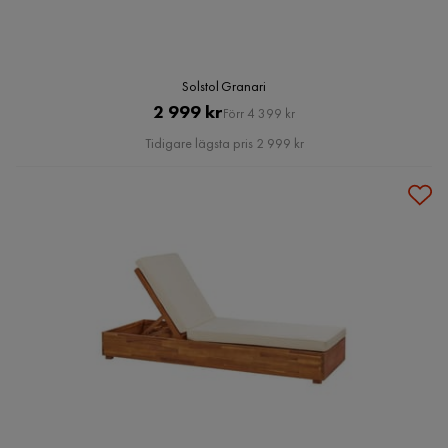
Solstol Granari
Pris
Original
2 999 kr
Förr 4 399 kr
Pris
Tidigare lägsta pris 2 999 kr