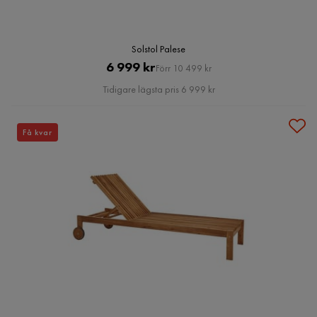
Solstol Palese
Pris
Original
6 999 kr
Förr 10 499 kr
Pris
Tidigare lägsta pris 6 999 kr
Få kvar