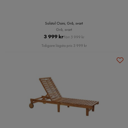
Solstol Osini, Grå, svart
Grå, svart
Pris
Original
3 999 kr
Förr 5 999 kr
Pris
Tidigare lägsta pris 3 999 kr