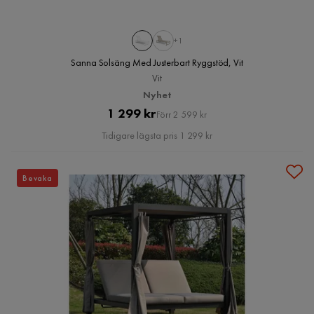
+1
Sanna Solsäng Med Justerbart Ryggstöd, Vit
Vit
Nyhet
Pris
Original
1 299 kr
Förr 2 599 kr
Pris
Tidigare lägsta pris 1 299 kr
Bevaka