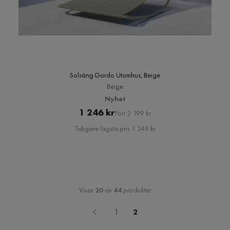
Solsäng Gordo Utomhus, Beige
Beige
Nyhet
Pris
Original
1 246 kr
Förr 2 199 kr
Pris
Tidigare lägsta pris 1 246 kr
Visar
20
av
44
produkter
1
2