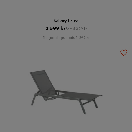
Solsäng Ligure
Pris
Original
3 599 kr
Förr 5 399 kr
Pris
Tidigare lägsta pris 3 599 kr