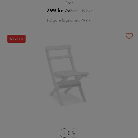
Grön
Pris
Original
799 kr
/st
Förr 1 199 kr
Pris
Tidigare lägsta pris 799 kr
Bevaka