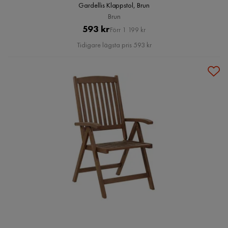
Gardellis Klappstol, Brun
Brun
Pris
Original
593 kr
Förr 1 199 kr
Pris
Tidigare lägsta pris 593 kr