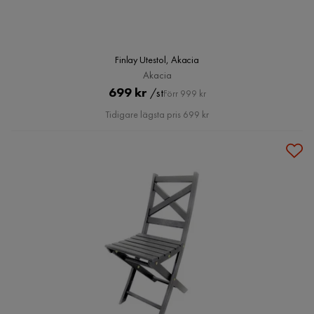
Finlay Utestol, Akacia
Akacia
Pris
Original
699 kr
/st
Förr 999 kr
Pris
Tidigare lägsta pris 699 kr