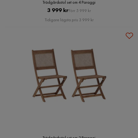
Trädgårdsstol set om 4 Paraggi
Pris
Original
3 999 kr
Förr 5 999 kr
Pris
Tidigare lägsta pris 3 999 kr
Trädgårdsstol set om 2 Paraggi