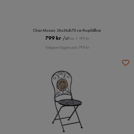
Chair Mosaic 36x36xh70 cm Ihopfällbar
Pris
Original
799 kr
/st
Förr 1 199 kr
Pris
Tidigare lägsta pris 799 kr