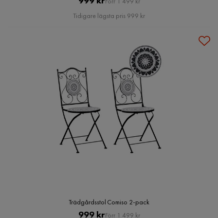
999 kr
Förr 1 499 kr
Pris
Tidigare lägsta pris 999 kr
Trädgårdsstol Comiso 2-pack
Pris
Original
999 kr
Förr 1 499 kr