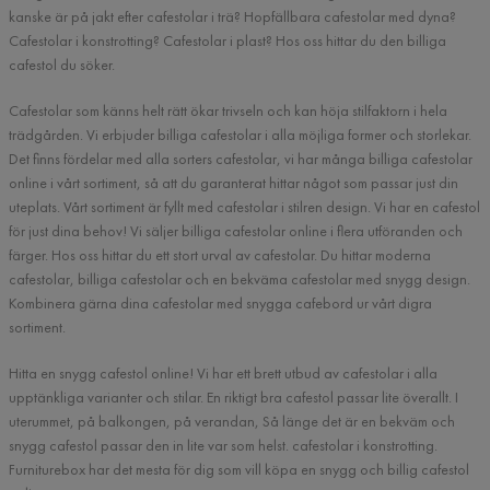
kanske är på jakt efter cafestolar i trä? Hopfällbara cafestolar med dyna?
Cafestolar i konstrotting? Cafestolar i plast? Hos oss hittar du den billiga
cafestol du söker.
Cafestolar som känns helt rätt ökar trivseln och kan höja stilfaktorn i hela
trädgården. Vi erbjuder billiga cafestolar i alla möjliga former och storlekar.
Det finns fördelar med alla sorters cafestolar, vi har många billiga cafestolar
online i vårt sortiment, så att du garanterat hittar något som passar just din
uteplats. Vårt sortiment är fyllt med cafestolar i stilren design. Vi har en cafestol
för just dina behov! Vi säljer billiga cafestolar online i flera utföranden och
färger. Hos oss hittar du ett stort urval av cafestolar. Du hittar moderna
cafestolar, billiga cafestolar och en bekväma cafestolar med snygg design.
Kombinera gärna dina cafestolar med snygga cafebord ur vårt digra
sortiment.
Hitta en snygg cafestol online! Vi har ett brett utbud av cafestolar i alla
upptänkliga varianter och stilar. En riktigt bra cafestol passar lite överallt. I
uterummet, på balkongen, på verandan, Så länge det är en bekväm och
snygg cafestol passar den in lite var som helst. cafestolar i konstrotting.
Furniturebox har det mesta för dig som vill köpa en snygg och billig cafestol