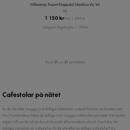
Hillerstorp Torpet Klappstol Utomhus Vit, Vit
Vit
Pris
Original
1 150 kr
Förr 1 999 kr
Pris
Tidigare lägsta pris 1 150 kr
Visar
21
av
21
produkter
Cafestolar på nätet
Är du ute efter snygga och billiga cafestolar online? Då har du kommit rätt!
Hos Furniturebox hittar du billiga och snygga cafestolar på nätet. Det spelar
ingen roll om du vill du ha ett klassiskt eller modernt uttryck, här hittar du
många varianter av cafestolar. Är du ute efter en billiga cafestolar? Du