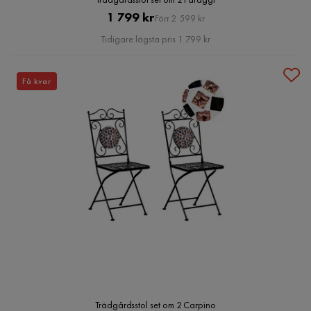
Pris
Original
1 799 kr
Förr 2 599 kr
Pris
Tidigare lägsta pris 1 799 kr
Få kvar
Trädgårdsstol set om 2 Carpino