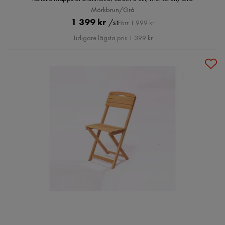
Mörkbrun/Grå
Pris
Original
1 399 kr
/st
Förr 1 999 kr
Pris
Tidigare lägsta pris 1 399 kr