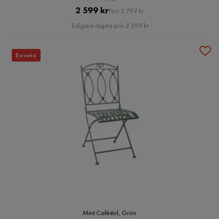
Pris
Original
2 599 kr
Förr 3 799 kr
Pris
Tidigare lägsta pris 2 599 kr
Bevaka
Mint Caféstol, Grön