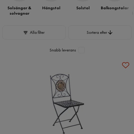
Solsängar &
Hängstol
Solstol
Balkongstolar
solvagnar
l
Sortera efter
Alla filter
Sortera efter
Snabb leverans