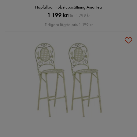
Hopfällbar möbeluppsättning Amantea
Pris
Original
1 199 kr
Förr 1 799 kr
Pris
Tidigare lägsta pris 1 199 kr