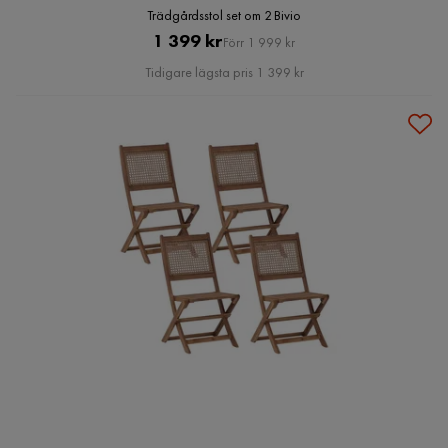
Trädgårdsstol set om 2 Bivio
Pris
Original
1 399 kr
Förr 1 999 kr
Pris
Tidigare lägsta pris 1 399 kr