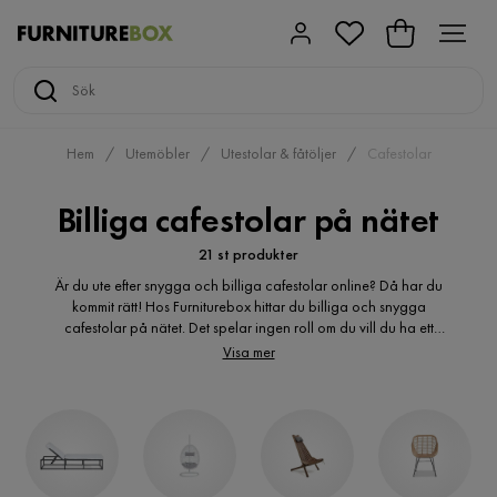
Hem
Utemöbler
Utestolar & fåtöljer
Cafestolar
Billiga cafestolar på nätet
21 st produkter
Är du ute efter snygga och billiga cafestolar online? Då har du
kommit rätt! Hos Furniturebox hittar du billiga och snygga
cafestolar på nätet. Det spelar ingen roll om du vill du ha ett
klassiskt eller modernt uttryck, här hittar du många varianter av
Visa mer
cafestolar. Är du ute efter en billiga cafestolar? Du kanske är på
jakt efter cafestolar i trä? Hopfällbara cafestolar med dyna?
Cafestolar i konstrotting? Cafestolar i plast? Hos oss hittar du den
billiga cafestol du söker.