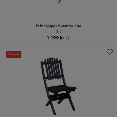
Edilma Klappstol Utomhus, Grå
Grå
Pris
1 199 kr
/st
Få kvar