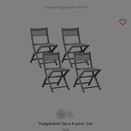
Pris
Tidigare lägsta pris 999 kr
Trädgårdsstol Talca 4-pack, Grå
Grå