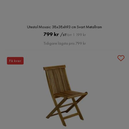
Utestol Mosaic 38x38xh93 cm Svart Metallram
Pris
Original
799 kr
/st
Förr 1 199 kr
Pris
Tidigare lägsta pris 799 kr
Få kvar