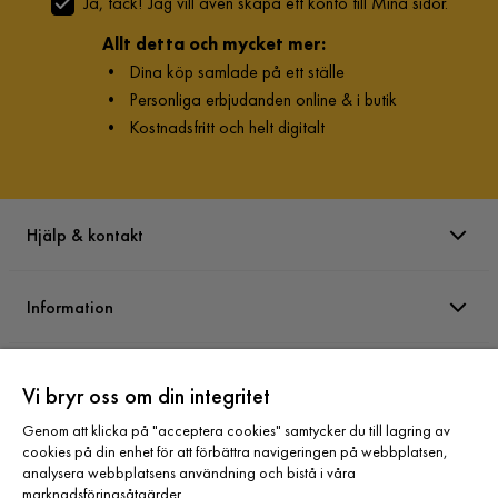
Ja, tack! Jag vill även skapa ett konto till Mina sidor.
Allt detta och mycket mer:
•
Dina köp samlade på ett ställe
•
Personliga erbjudanden online & i butik
•
Kostnadsfritt och helt digitalt
Hjälp & kontakt
Information
Varumärken
Vi bryr oss om din integritet
Genom att klicka på "acceptera cookies" samtycker du till lagring av
Sortiment
cookies på din enhet för att förbättra navigeringen på webbplatsen,
analysera webbplatsens användning och bistå i våra
marknadsföringsåtgärder.