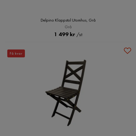
Delpino Klappstol Utomhus, Grå
Grå
Pris
1 499 kr
/st
Få kvar