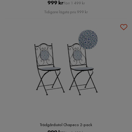
Pris
Original
999 kr
Förr 1 499 kr
Pris
Tidigare lägsta pris 999 kr
Trädgårdsstol Chapeco 2-pack
Pris
Original