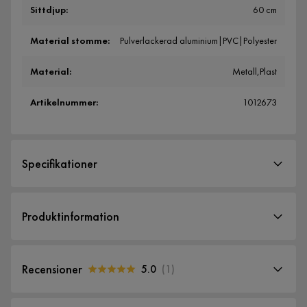
Sittdjup
:
60 cm
Material stomme
:
Pulverlackerad aluminium|PVC|Polyester
Material
:
Metall,Plast
Artikelnummer
:
1012673
Specifikationer
Artikelnummer:
1012673
Produktinformation
Storlek
Höjd
103 cm
Recensioner
5.0
(
1
)
Sittbredd
110 cm
5.0
5
☆