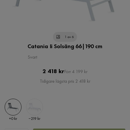
1 av 6
Catania Ii Solsäng 66|190 cm
Svart
Pris
Original
2 418 kr
Förr 4 199 kr
Pris
Tidigare lägsta pris 2 418 kr
Pris
Pris
+
0 kr
−219 kr