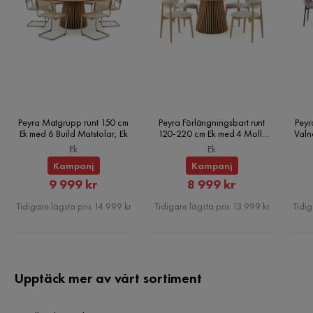
Monteringsinformation:
Motståndstest:
Peyra Matgrupp runt 150 cm
Peyra Förlängningsbart runt
Peyr
Ek med 6 Build Matstolar, Ek
120-220 cm Ek med 4 Molly
Valn
Matstolar, Ek
Ek
Ek
Motståndskraft:
Kampanj
Kampanj
Rabatterat
Rabatterat
9 999 kr
8 999 kr
Pris
Pris
Underhållstips:
Tidigare lägsta pris 14 999 kr
Tidigare lägsta pris 13 999 kr
Tidig
Aluminium:
Upptäck mer av vårt sortiment