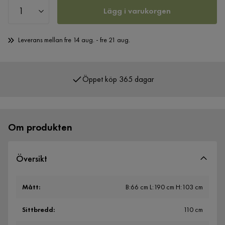
Lägg i varukorgen
Leverans mellan fre 14 aug. - fre 21 aug.
Öppet köp 365 dagar
Över 400 000 nöjda kunder
Om produkten
Översikt
Mått
:
B:66 cm L:190 cm H:103 cm
Sittbredd
:
110 cm