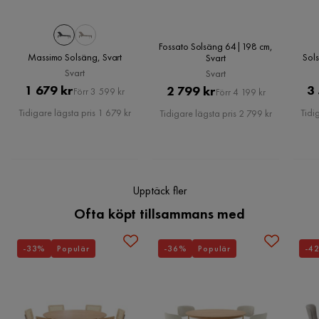
Verified by Trustvoice
Maxvikt
190 Kg
Armstöd:
Finish:
Färg
Svart
Vikbar:
Fossato Solsäng 64|198 cm,
Massimo Solsäng, Svart
Sols
Svart
Svart
Svart
Serie
Catania
Mått:
Pris
Original
1 679 kr
Pris
Original
3
2 799 kr
Förr 3 599 kr
Förr 4 199 kr
Pris
Pris
Tidigare lägsta pris 1 679 kr
Tidi
Tidigare lägsta pris 2 799 kr
Djup:
Sätestjocklek:
Sätes höjd:
Bredd:
Höjd:
Upptäck fler
Vikt:
Ofta köpt tillsammans med
Viktkapacitet:
-33%
Populär
-36%
Populär
-4
Erbjudandet inkluderar:
Nyckelfunktioner: