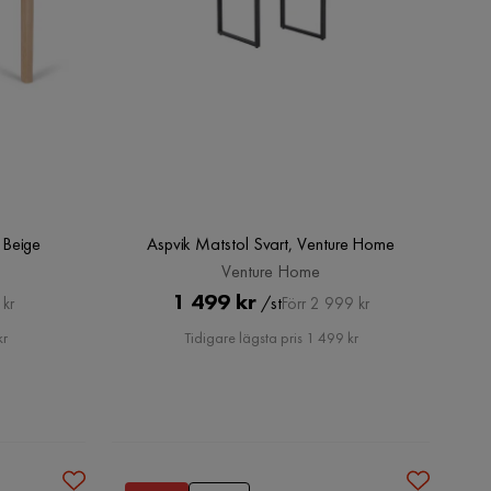
 Beige
Aspvik Matstol Svart, Venture Home
Venture Home
Pris
Original
1 499 kr
/st
 kr
Förr 2 999 kr
Pris
kr
Tidigare lägsta pris 1 499 kr