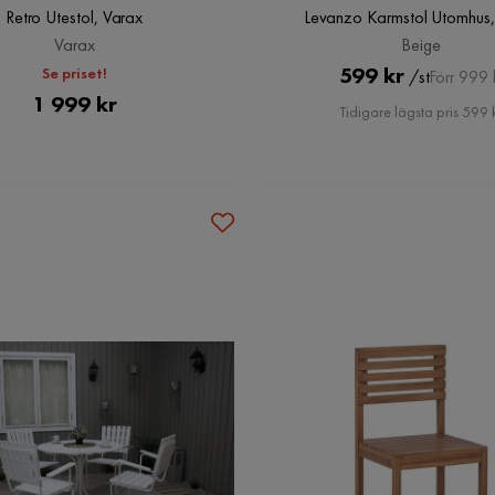
Retro Utestol, Varax
Levanzo Karmstol Utomhus,
Varax
Beige
Pris
Original
599 kr
Se priset!
/st
Förr 999 
Pris
1 999 kr
Pris
Tidigare lägsta pris 599 