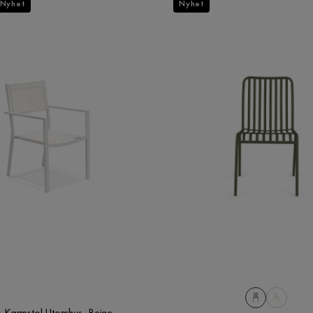
Nyhet
Nyhet
s Karmstol Utomhus, Beige