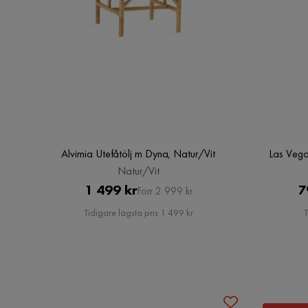
Alvimia Utefåtölj m Dyna, Natur/Vit
Las Vega
Natur/Vit
Pris
Original
1 499 kr
7
Förr 2 999 kr
Pris
Tidigare lägsta pris 1 499 kr
T