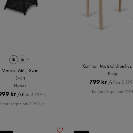
+1
Kamman Matstol Utomhus,
Marcus Fåtölj, Svart
Beige
Svart
Pris
Original
799 kr
/st
Förr 2 199
Nyhet
Pris
Tidigare lägsta pris 799 
Pris
Original
999 kr
/st
Förr 3 599 kr
Pris
digare lägsta pris 1 999 kr