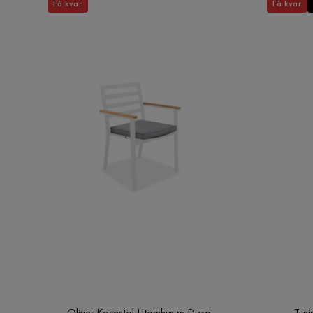
Få kvar
Få kvar
Oliver Karmstol Utomhus m Dyna,
Tuni