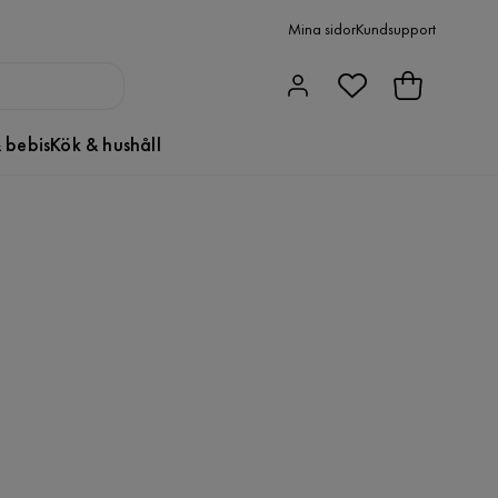
Mina sidor
Kundsupport
 bebis
Kök & hushåll