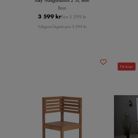
Italy Trädgårdsstol 2 St, Brun
Brun
Pris
Original
3 599 kr
Förr 5 399 kr
Pris
Tidigare lägsta pris 3 599 kr
Få kvar