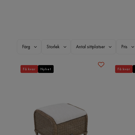
Färg
Storlek
Antal sittplatser
Pris
Få kvar
Nyhet
Få kvar