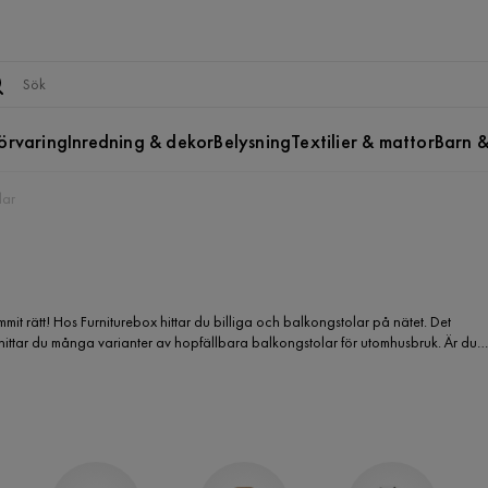
örvaring
Inredning & dekor
Belysning
Textilier & mattor
Barn &
lar
it rätt! Hos Furniturebox hittar du billiga och balkongstolar på nätet. Det
här hittar du många varianter av hopfällbara balkongstolar för utomhusbruk. Är du
upper bestående av balkongstolar i metall? Vita balkongstolar? Balkongstolar i
billiga balkongstolar du söker.