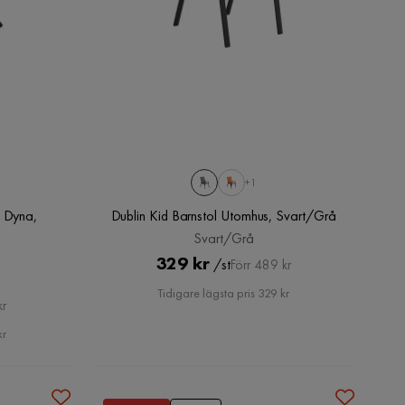
+1
d Dyna,
Dublin Kid Barnstol Utomhus, Svart/Grå
Svart/Grå
Pris
Original
329 kr
/st
Förr 489 kr
Pris
Tidigare lägsta pris 329 kr
kr
kr