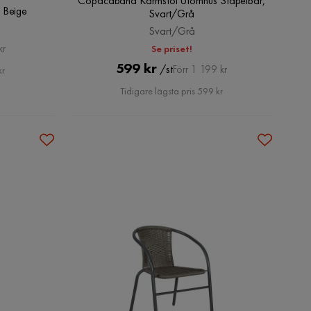
Copacabana Karmstol Utomhus Stapelbar,
 Beige
Svart/Grå
Svart/Grå
kr
Se priset!
Pris
Original
599 kr
/st
Förr 1 199 kr
kr
Pris
Tidigare lägsta pris 599 kr