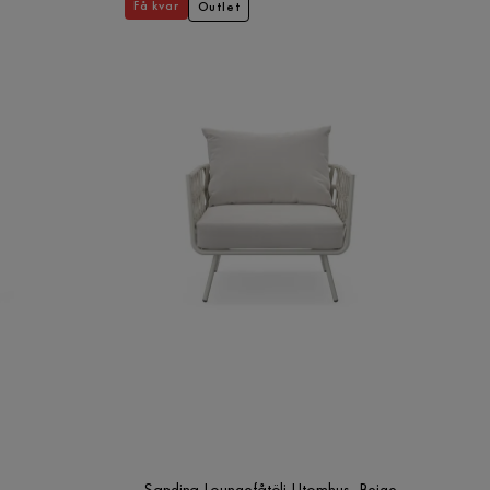
Få kvar
Outlet
Sandina Loungefåtölj Utomhus, Beige