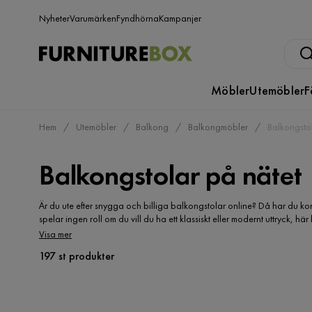
Nyheter
Varumärken
Fyndhörna
Kampanjer
Möbler
Utemöbler
F
Hem
Utemöbler
Balkong
Balkongmöbler
Balkongsto
Balkongstolar på nätet
Är du ute efter snygga och billiga balkongstolar online? Då har du komm
spelar ingen roll om du vill du ha ett klassiskt eller modernt uttryck, 
ute efter billiga balkongstolar? Du kanske är på jakt efter utemöbelgr
Visa mer
konstrotting? Hopfällbara balkongstolar i metall? Hos oss hittar du de 
197 st produkter