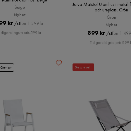
Jarva Matstol Utomhus i metall 
Beige
och uteplats, Grön
Nyhet
Grön
Pris
Original
99 kr
/st
Förr 1 399 kr
Nyhet
Pris
Pris
Original
899 kr
idigare lägsta pris 599 kr
/st
Förr 1 499
Pris
Tidigare lägsta pris 899 
Se priset!
Outlet