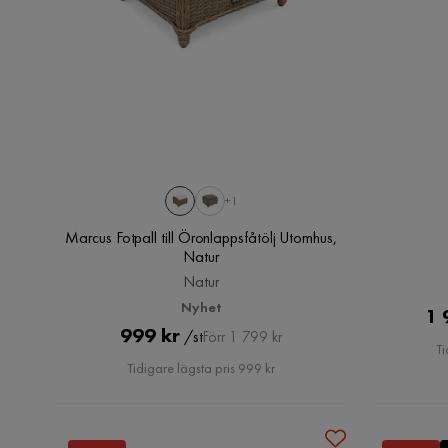
+1
Marcus Fotpall till Öronlappsfåtölj Utomhus,
Natur
Natur
Nyhet
1 
Pris
Original
999 kr
/st
Förr 1 799 kr
Ti
Pris
Tidigare lägsta pris 999 kr