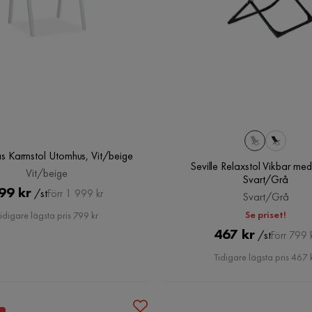
s Karmstol Utomhus, Vit/beige
Seville Relaxstol Vikbar me
Vit/beige
Svart/Grå
Pris
Original
99 kr
/st
Förr 1 999 kr
Svart/Grå
Pris
Se priset!
idigare lägsta pris 799 kr
Pris
Original
467 kr
/st
Förr 799 
Pris
Tidigare lägsta pris 467 