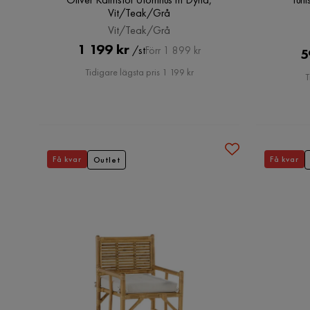
Vit/Teak/Grå
Vit/Teak/Grå
Pris
Original
1 199 kr
/st
Förr 1 899 kr
5
Pris
Tidigare lägsta pris 1 199 kr
T
Få kvar
Få kvar
Outlet