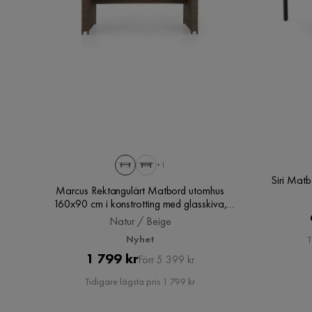
+1
Siri Mat
Marcus Rektangulärt Matbord utomhus
160x90 cm i konstrotting med glasskiva,
Natur / Beige
Natur / Beige
Nyhet
T
Pris
Original
1 799 kr
Förr 5 399 kr
Pris
Tidigare lägsta pris 1 799 kr