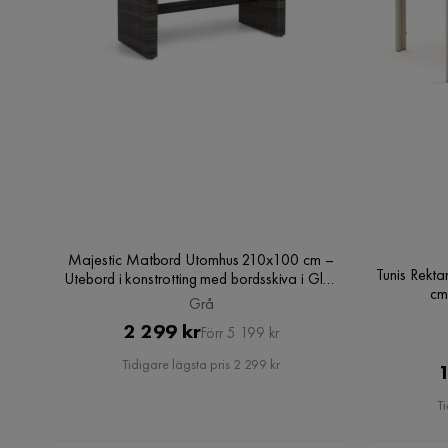
Majestic Matbord Utomhus 210x100 cm –
Tunis Rekt
Utebord i konstrotting med bordsskiva i Glas
cm
för Trädgård och Altan, Grå
Grå
Pris
Original
2 299 kr
Förr 5 199 kr
Pris
Tidigare lägsta pris 2 299 kr
1
Ti