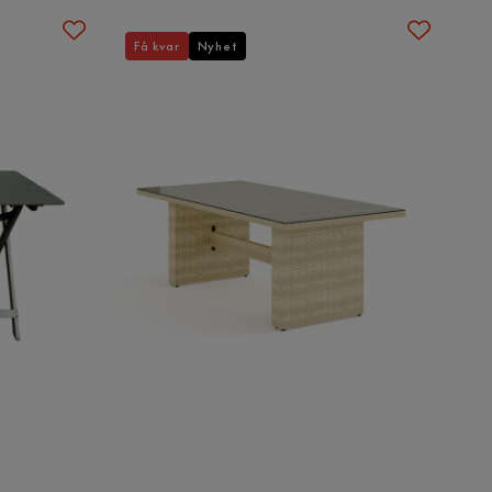
Få kvar
Nyhet