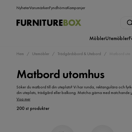
Nyheter
Varumärken
Fyndhörna
Kampanjer
Möbler
Utemöbler
F
Hem
Utemöbler
Trädgårdsbord & Utebord
Matbord ute
Matbord utomhus
Söker du matbord till din uteplats? Vi har runda, rektangulära och fyrk
din uteplats, trädgård eller balkong. Matcha gärna med matchande
med ett snyggt och billigt matbord ute.
Visa mer
200 st produkter