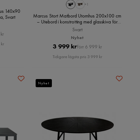
+1
hus 140x90
Marcus Stort Matbord Utomhus 200x100 cm
va, Svart
– Utebord i konstrotting med glasskiva för
Uteplats och Trädgård, Svart
Svart
kr
Nyhet
 kr
Pris
Original
3 999 kr
Förr 6 999 kr
Pris
Tidigare lägsta pris 3 999 kr
Nyhet