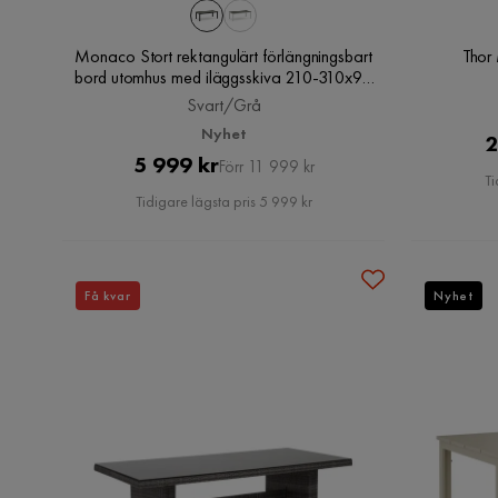
Monaco Stort rektangulärt förlängningsbart
Thor
bord utomhus med iläggsskiva 210-310x90
cm i aluminium/plast, Svart/Grå
Svart/Grå
Nyhet
2
Pris
Original
5 999 kr
Förr 11 999 kr
Ti
Pris
Tidigare lägsta pris 5 999 kr
Få kvar
Nyhet