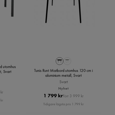
rd utomhus
Tunis Runt Matbord utomhus 120 cm i
, Svart
aluminium metall, Svart
Svart
Nyhet
kr
Pris
Original
1 799 kr
Förr 3 999 kr
 kr
Pris
Tidigare lägsta pris 1 799 kr