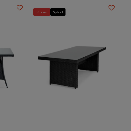
Få kvar
Nyhet