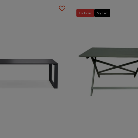
Få kvar
Nyhet