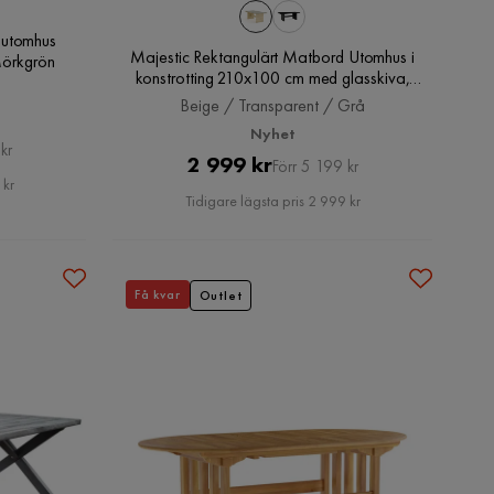
 utomhus
Majestic Rektangulärt Matbord Utomhus i
Mörkgrön
konstrotting 210x100 cm med glasskiva,
Beige / Transparent / Grå
Beige / Transparent / Grå
Nyhet
kr
Pris
Original
2 999 kr
Förr 5 199 kr
 kr
Pris
Tidigare lägsta pris 2 999 kr
Få kvar
Outlet