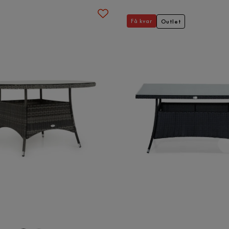
Få kvar
Outlet