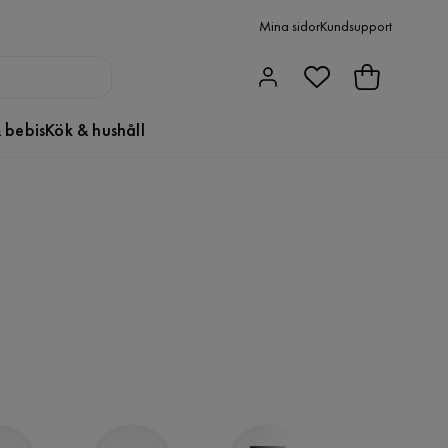
Mina sidor
Kundsupport
 bebis
Kök & hushåll