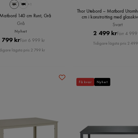
+1
Thor Utebord – Matbord Utom
 Matbord 140 cm Runt, Grå
cm i konstrotting med glasski
Grå
Svart
Nyhet
Pris
Original
2 499 kr
Förr 4 999 
Pris
Original
 799 kr
Förr 6 999 kr
Pris
Tidigare lägsta pris 2 499
Pris
digare lägsta pris 2 799 kr
Få kvar
Nyhet