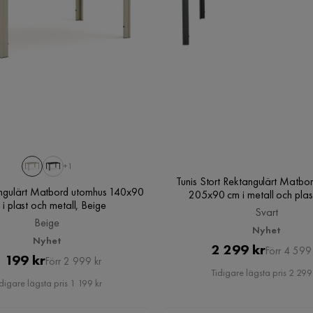
+1
Tunis Stort Rektangulärt Matbo
angulärt Matbord utomhus 140x90
205x90 cm i metall och plast
 i plast och metall, Beige
Svart
Beige
Nyhet
Nyhet
Pris
Original
2 299 kr
Förr 4 599 
Pris
Original
 199 kr
Förr 2 999 kr
Pris
Tidigare lägsta pris 2 299
Pris
digare lägsta pris 1 199 kr