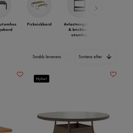
 utomhus
Picknickbord
Avlastningsbord
gebord
& brickbord
utomhus
Sortera efter
Snabb leverans
Sortera efter
Nyhet