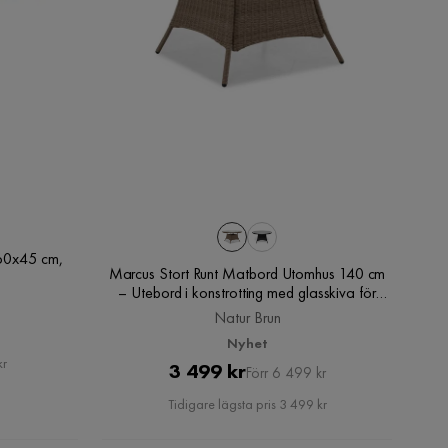
60x45 cm,
Marcus Stort Runt Matbord Utomhus 140 cm
– Utebord i konstrotting med glasskiva för
Uteplats och Trädgård, Natur Brun
Natur Brun
Nyhet
kr
Pris
Original
3 499 kr
Förr 6 499 kr
Pris
Tidigare lägsta pris 3 499 kr