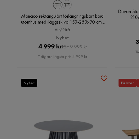
Devon Stor
Monaco rektangulärt förlängningsbart bord
210x
utomhus med iläggsskiva 150-250x90 cm i
aluminium/metall/plast, Vit/Grå
Vit/Grå
Nyhet
3
Pris
Original
4 999 kr
Förr 9 999 kr
Ti
Pris
Tidigare lägsta pris 4 999 kr
Nyhet
Få kvar