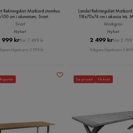
t Rektangulärt Matbord utomhus
Landet Rektangulärt Matbord
100 cm i aluminium, Svart
118x70x74 cm i akacia trä, 
Svart
Mörkgrön
Nyhet
Nyhet
Pris
Original
Pris
Original
 999 kr
2 499 kr
Förr 7 499 kr
Förr 3 799 
Pris
Pris
digare lägsta pris 3 999 kr
Tidigare lägsta pris 2 499
Populär
Se priset!
Få kvar