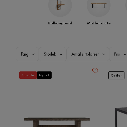
Balkongbord
Matbord ute
Färg
Storlek
Antal sittplatser
Pris
Populär
Nyhet
Outlet