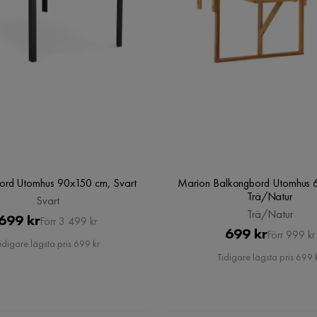
bord Utomhus 90x150 cm, Svart
Marion Balkongbord Utomhus 
Trä/Natur
Svart
Trä/Natur
Pris
Original
699 kr
Förr 3 499 kr
Pris
Original
699 kr
Förr 999 kr
Pris
idigare lägsta pris 699 kr
Pris
Tidigare lägsta pris 699 