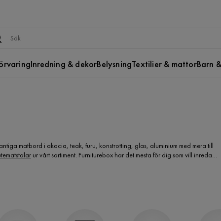
örvaring
Inredning & dekor
Belysning
Textilier & mattor
Barn &
antiga matbord i akacia, teak, furu, konstrotting, glas, aluminium med mera till
utematstolar
ur vårt sortiment. Furniturebox har det mesta för dig som vill inreda