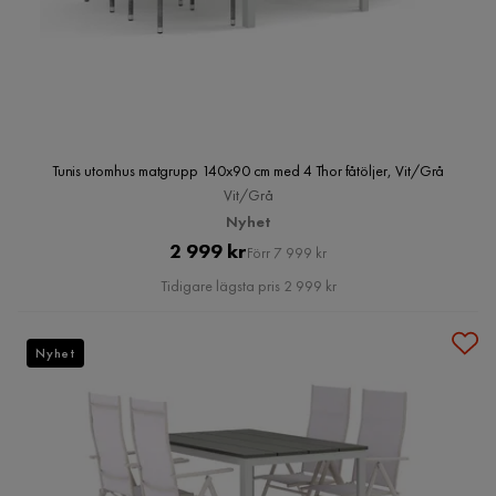
Tunis utomhus matgrupp 140x90 cm med 4 Thor fåtöljer, Vit/Grå
Vit/Grå
Nyhet
Pris
Original
2 999 kr
Förr 7 999 kr
Pris
Tidigare lägsta pris 2 999 kr
Nyhet