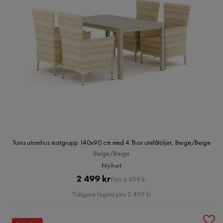
Tunis utomhus matgrupp 140x90 cm med 4 Thor utefåtöljer, Beige/Beige
Beige/Beige
Nyhet
Pris
Original
2 499 kr
Förr 6 499 kr
Pris
Tidigare lägsta pris 2 499 kr