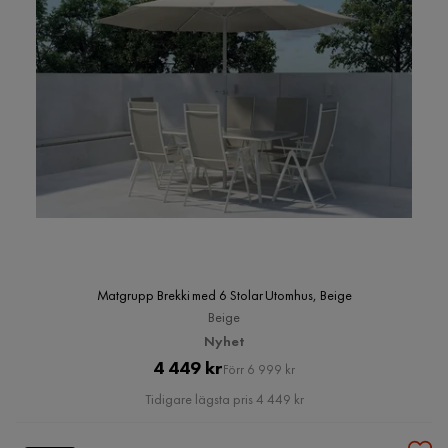
Matgrupp Brekki med 6 Stolar Utomhus, Beige
Beige
Nyhet
Pris
Original
4 449 kr
Förr 6 999 kr
Pris
Tidigare lägsta pris 4 449 kr