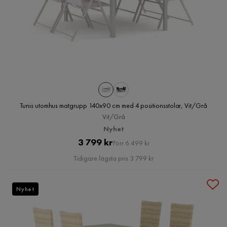
Tunis utomhus matgrupp 140x90 cm med 4 positionsstolar, Vit/Grå
Vit/Grå
Nyhet
Pris
Original
3 799 kr
Förr 6 499 kr
Pris
Tidigare lägsta pris 3 799 kr
Nyhet