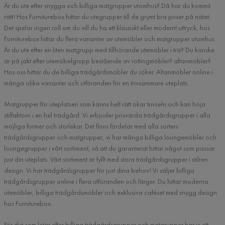
Är du ute efter snygga och billiga matgrupper utomhus? Då har du kommit
rätt! Hos Furniturebox hittar du utegrupper till de grymt bra priser på nätet.
Det spelar ingen roll om du vill du ha ett klassiskt eller modernt uttryck, hos
Furniturebox hittar du flera varianter av utemöbler och matgrupper utomhus.
Är du ute efter en liten matgrupp med tillhörande utemöbler i trä? Du kanske
är på jakt efter utemöbelgrupp bestående av rottingmöbler? altanmöbler?
Hos oss hittar du de billiga trädgårdsmöbler du söker. Altanmöbler online i
många olika varianter och utföranden för en trivsammare uteplats.
Matgrupper för uteplatsen som känns helt rätt ökar trivseln och kan höja
stilfaktorn i en hel trädgård. Vi erbjuder prisvärda trädgårdsgrupper i alla
möjliga former och storlekar. Det finns fördelar med alla sorters
trädgårdsgrupper och matgrupper, vi har många billiga loungemöbler och
loungegrupper i vårt sortiment, så att du garanterat hittar något som passar
just din uteplats. Vårt sortiment är fyllt med stora trädgårdsgrupper i stilren
design. Vi har trädgårdsgrupper för just dina behov! Vi säljer billiga
trädgårdsgrupper online i flera utföranden och färger. Du hittar moderna
utemöbler, billiga trädgårdsmöbler och exklusiva caféset med snygg design
hos Furniturebox.
För dig som letar efter billiga trädgårdsgrupper och matgrupper har vi ett