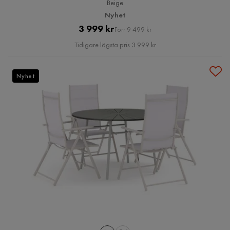
Beige
Nyhet
Pris
Original
3 999 kr
Förr 9 499 kr
Pris
Tidigare lägsta pris 3 999 kr
Nyhet