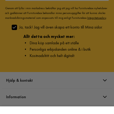
Genom att fylla i min mailadress bekräftar jag att jag vill ha Furniturebox nyhetsbrev
och godkänner att Furniturebox behandlar mina personuppgifter för att kunna skicka
marknadsföringsmaterial som anpassats till mig enligt Furniturebox
Integritetspolicy
.
Ja, tack! Jag vill även skapa ett konto till Mina sidor.
Allt detta och mycket mer:
•
Dina köp samlade på ett ställe
•
Personliga erbjudanden online & i butik
•
Kostnadsfritt och helt digitalt
Hjälp & kontakt
Information
Varumärken