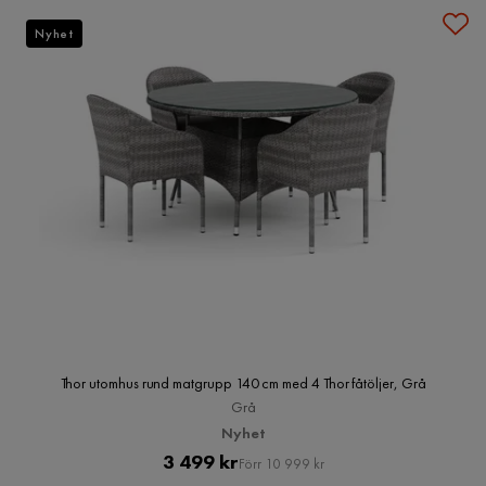
Nyhet
Thor utomhus rund matgrupp 140 cm med 4 Thor fåtöljer, Grå
Grå
Nyhet
Pris
Original
3 499 kr
Förr 10 999 kr