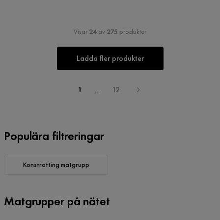
Visar
24
av
275
produkter
Ladda fler produkter
1
...
12
Populära filtreringar
Konstrotting matgrupp
Matgrupper på nätet