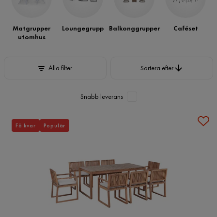
för en trivsammare uteplats.
Matgrupper
Loungegrupp
Balkonggrupper
Caféset
utomhus
Sortera efter
Alla filter
Sortera efter
Snabb leverans
Få kvar
Populär