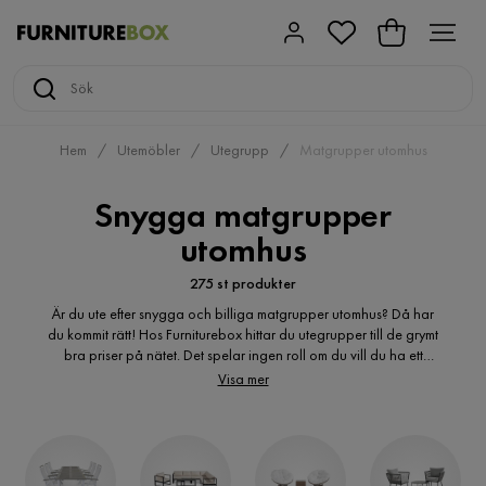
Hem
Utemöbler
Utegrupp
Matgrupper utomhus
Snygga matgrupper
utomhus
275 st produkter
Är du ute efter snygga och billiga matgrupper utomhus? Då har
du kommit rätt! Hos Furniturebox hittar du utegrupper till de grymt
bra priser på nätet. Det spelar ingen roll om du vill du ha ett
klassiskt eller modernt uttryck, hos Furniturebox hittar du flera
Visa mer
varianter av utemöbler och matgrupper utomhus. Är du ute efter
en liten matgrupp med tillhörande utemöbler i trä? Du kanske är
på jakt efter utemöbelgrupp bestående av rottingmöbler?
altanmöbler? Hos oss hittar du de billiga trädgårdsmöbler du
söker. Altanmöbler online i många olika varianter och utföranden