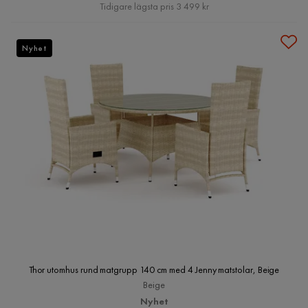
Pris
Tidigare lägsta pris 3 499 kr
Nyhet
Thor utomhus rund matgrupp 140 cm med 4 Jenny matstolar, Beige
Beige
Nyhet