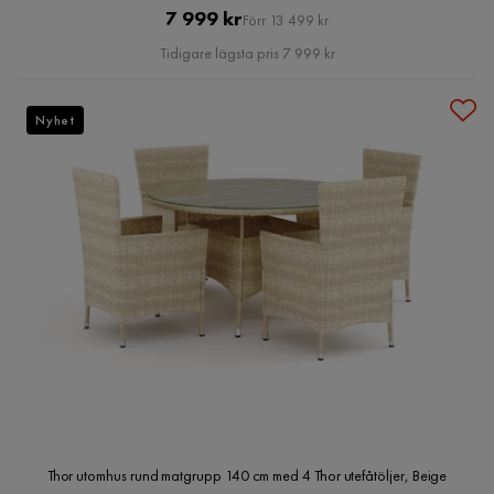
Pris
Original
7 999 kr
Förr 13 499 kr
Pris
Tidigare lägsta pris 7 999 kr
Nyhet
Thor utomhus rund matgrupp 140 cm med 4 Thor utefåtöljer, Beige