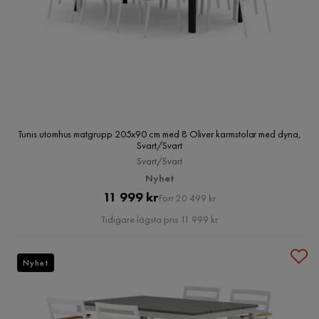
Tunis utomhus matgrupp 205x90 cm med 8 Oliver karmstolar med dyna,
Svart/Svart
Svart/Svart
Nyhet
Pris
Original
11 999 kr
Förr 20 499 kr
Pris
Tidigare lägsta pris 11 999 kr
Nyhet