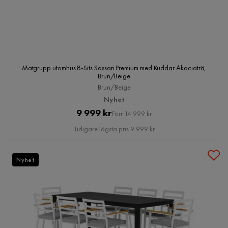
Matgrupp utomhus 8-Sits Sassari Premium med Kuddar Akaciaträ,
Brun/Beige
Brun/Beige
Nyhet
Pris
Original
9 999 kr
Förr 14 999 kr
Pris
Tidigare lägsta pris 9 999 kr
Nyhet