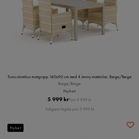
Tunis utomhus matgrupp 140x90 cm med 4 Jenny matstolar, Beige/Beige
Beige/Beige
Nyhet
Pris
Original
5 999 kr
Förr 9 999 kr
Pris
Tidigare lägsta pris 5 999 kr
Nyhet