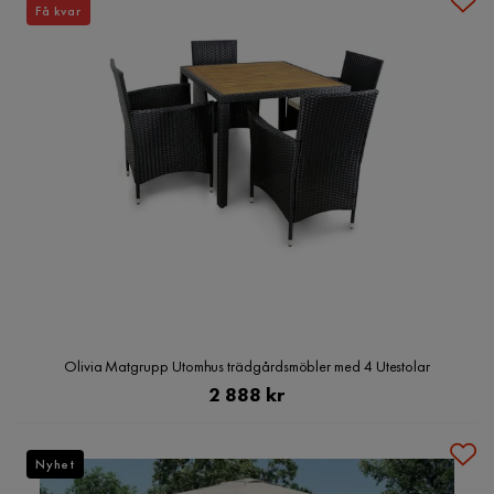
Få kvar
Olivia Matgrupp Utomhus trädgårdsmöbler med 4 Utestolar
Pris
2 888 kr
Nyhet