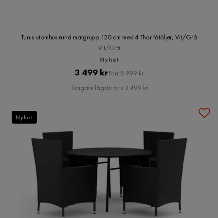
Tunis utomhus rund matgrupp 120 cm med 4 Thor fåtöljer, Vit/Grå
Vit/Grå
Nyhet
Pris
Original
3 499 kr
Förr 8 999 kr
Pris
Tidigare lägsta pris 3 499 kr
Nyhet