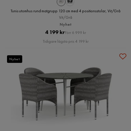
Tunis utomhus rund matgrupp 120 cm med 4 positionsstolar, Vit/Grå
Vit/Grå
Nyhet
Pris
Original
4 199 kr
Förr 6 999 kr
Pris
Tidigare lägsta pris 4 199 kr
Nyhet