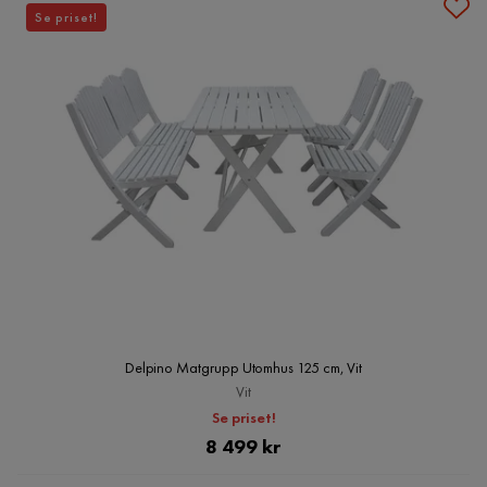
Se priset!
Delpino Matgrupp Utomhus 125 cm, Vit
Vit
Se priset!
Pris
8 499 kr