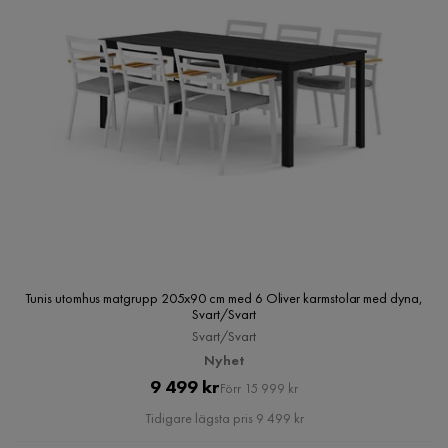
Tunis utomhus matgrupp 205x90 cm med 6 Oliver karmstolar med dyna,
Svart/Svart
Svart/Svart
Nyhet
Pris
Original
9 499 kr
Förr 15 999 kr
Pris
Tidigare lägsta pris 9 499 kr