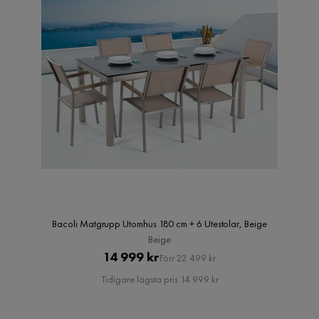
Bacoli Matgrupp Utomhus 180 cm + 6 Utestolar, Beige
Beige
Pris
Original
14 999 kr
Förr 22 499 kr
Pris
Tidigare lägsta pris 14 999 kr