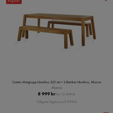
Populär
Coteto Matgrupp Utomhus 225 cm + 2 Bänkar Utomhus, Akacia
Akacia
Pris
Original
8 999 kr
Förr 13 499 kr
Pris
Tidigare lägsta pris 8 999 kr