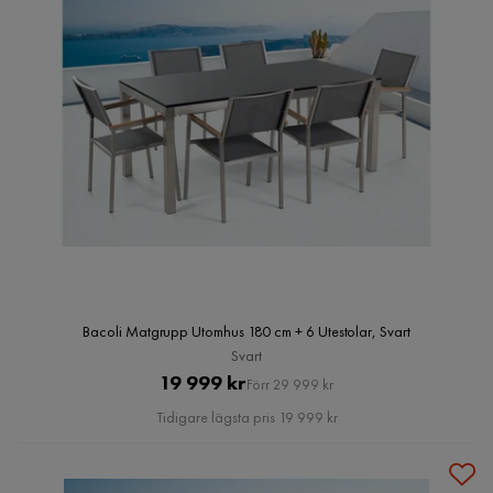
Bacoli Matgrupp Utomhus 180 cm + 6 Utestolar, Svart
Svart
Pris
Original
19 999 kr
Förr 29 999 kr
Pris
Tidigare lägsta pris 19 999 kr