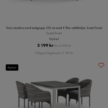
Tunis utomhus rund matgrupp 120 cm med 4 Thor utefåtöljer, Svart/Svart
Svart/Svart
Nyhet
Pris
Original
3 199 kr
Förr 6 999 kr
Pris
Tidigare lägsta pris 3 199 kr
Nyhet