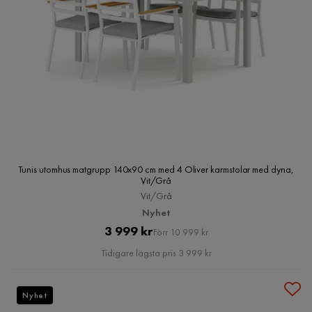
Tunis utomhus matgrupp 140x90 cm med 4 Oliver karmstolar med dyna,
Vit/Grå
Vit/Grå
Nyhet
Pris
Original
3 999 kr
Förr 10 999 kr
Pris
Tidigare lägsta pris 3 999 kr
Nyhet