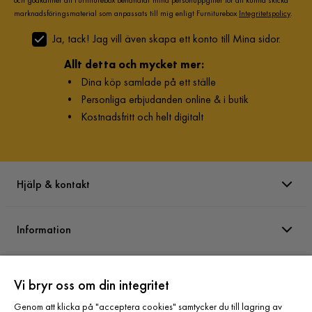
och godkänner att Furniturebox behandlar mina personuppgifter för att kunna skicka
marknadsföringsmaterial som anpassats till mig enligt Furniturebox
Integritetspolicy
.
Ja, tack! Jag vill även skapa ett konto till Mina sidor.
Allt detta och mycket mer:
•
Dina köp samlade på ett ställe
•
Personliga erbjudanden online & i butik
•
Kostnadsfritt och helt digitalt
Hjälp & kontakt
Information
Varumärken
Vi bryr oss om din integritet
Genom att klicka på "acceptera cookies" samtycker du till lagring av