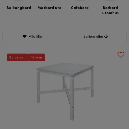
Balkongbord
Matbord ute
Cafebord
Barbord
utomhus
Sortera efter
Alla filter
Sortera efter
Se priset!
Få kvar