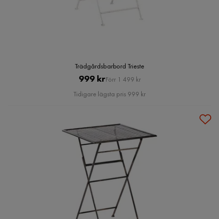
Trädgårdsbarbord Trieste
Pris
Original
999 kr
Förr 1 499 kr
Pris
Tidigare lägsta pris 999 kr