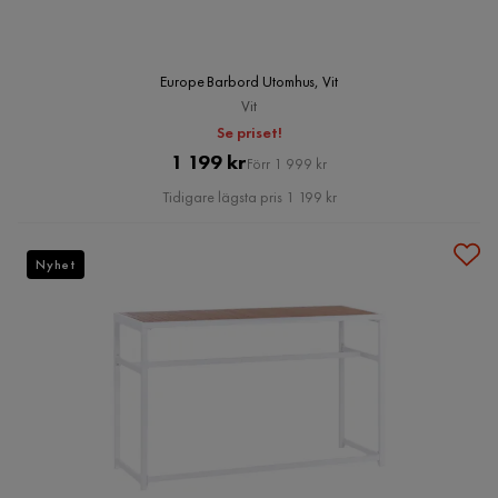
Europe Barbord Utomhus, Vit
Vit
Se priset!
Pris
Original
1 199 kr
Förr 1 999 kr
Pris
Tidigare lägsta pris 1 199 kr
Nyhet