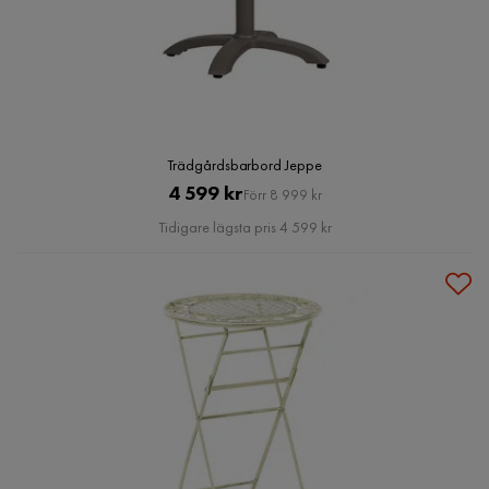
Trädgårdsbarbord Jeppe
Pris
Original
4 599 kr
Förr 8 999 kr
Pris
Tidigare lägsta pris 4 599 kr