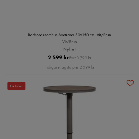
Barbord utomhus Avetrana 50x150 cm, Vit/Brun
Vit/Brun
Nyhet
Pris
Original
2 599 kr
Förr 3 799 kr
Pris
Tidigare lägsta pris 2 599 kr
Få kvar