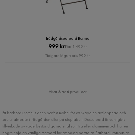
Trädgårdsbarbord Bormio
Pris
Original
999 kr
Förr 1 499 kr
Pris
Tidigare lägsta pris 999 kr
Visar
6
av
6
produkter
Ett barbord utomhus är en perfekt möbel för att skapa en avslappnad och
social atmosfär i trädgården eller på uteplatsen. Dessa bord är vanligtvis
tillverkade av väderbeständiga material som trä eller aluminium och har en
högre höjd än vanliga matbord för att passa barstolar. Barbord utomhus är