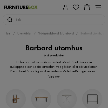
Hem
Utemöbler
Trädgårdsbord & Utebord
Barbord utomhus
Barbord utomhus
6 st produkter
Ett barbord utomhus är en perfekt möbel för att skapa en
avslappnad och social atmosfär i trädgården eller på uteplatsen.
Dessa bord är vanligtvis tillverkade av väderbeständiga material
som trä eller aluminium och har en högre höjd än vanliga
Visa mer
matbord för att passa barstolar. Barbord utomhus är idealiska för
att njuta av en drink eller en måltid utomhus, och de kan också
användas som extra yta för att servera mat eller förbereda
drycker. Med olika stilar och storlekar att välja mellan kan man
hitta en barbord utomhus som passar perfekt till sin utomhusmiljö.