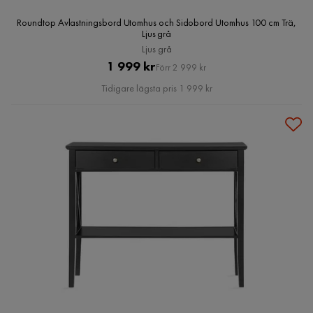
Roundtop Avlastningsbord Utomhus och Sidobord Utomhus 100 cm Trä,
Ljus grå
Ljus grå
Pris
Original
1 999 kr
Förr 2 999 kr
Pris
Tidigare lägsta pris 1 999 kr