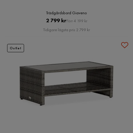
Trädgårdsbord Giaveno
Pris
Original
2 799 kr
Förr 4 199 kr
Pris
Tidigare lägsta pris 2 799 kr
Outlet