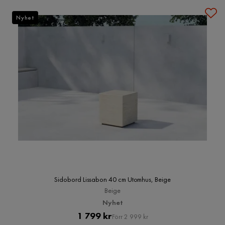
Nyhet
Sidobord Lissabon 40 cm Utomhus, Beige
Beige
Nyhet
Pris
Original
1 799 kr
Förr 2 999 kr