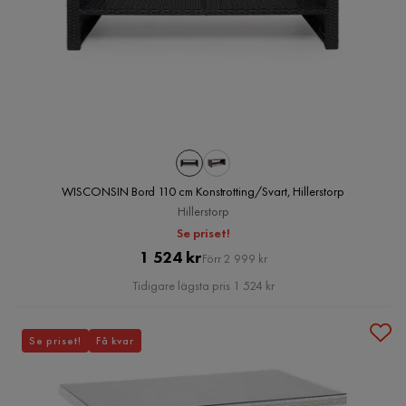
WISCONSIN Bord 110 cm Konstrotting/Svart, Hillerstorp
Hillerstorp
Se priset!
Pris
Original
1 524 kr
Förr 2 999 kr
Pris
Tidigare lägsta pris 1 524 kr
Se priset!
Få kvar