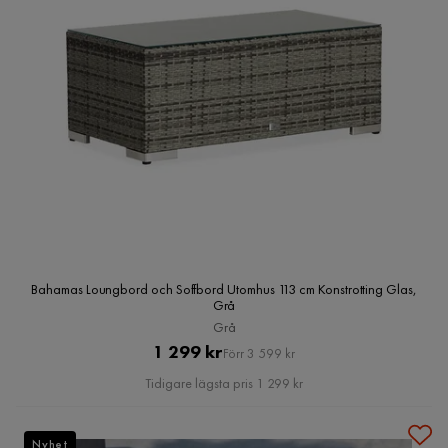
Bahamas Loungbord och Soffbord Utomhus 113 cm Konstrotting Glas,
Grå
Grå
Pris
Original
1 299 kr
Förr 3 599 kr
Pris
Tidigare lägsta pris 1 299 kr
Nyhet