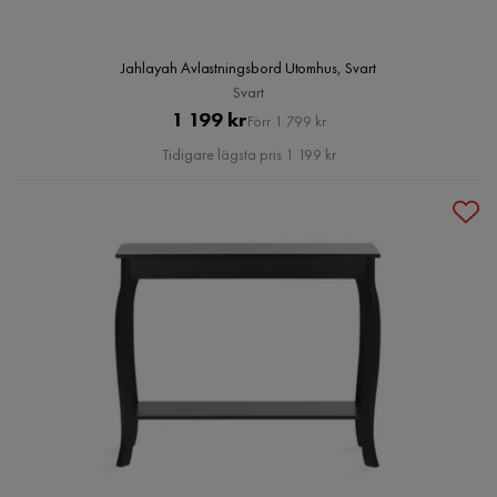
Jahlayah Avlastningsbord Utomhus, Svart
Svart
Pris
Original
1 199 kr
Förr 1 799 kr
Pris
Tidigare lägsta pris 1 199 kr