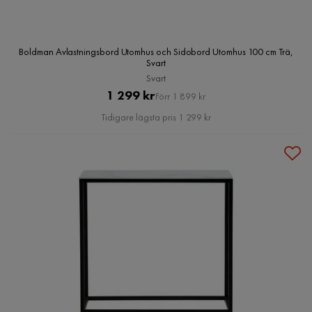
Boldman Avlastningsbord Utomhus och Sidobord Utomhus 100 cm Trä,
Svart
Svart
Pris
Original
1 299 kr
Förr 1 899 kr
Pris
Tidigare lägsta pris 1 299 kr