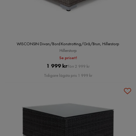
WISCONSIN Divan/Bord Konstrotting/Grå/Brun, Hillerstorp
Hillerstorp
Se priset!
Pris
Original
1 999 kr
Förr 2 999 kr
Pris
Tidigare lägsta pris 1 999 kr