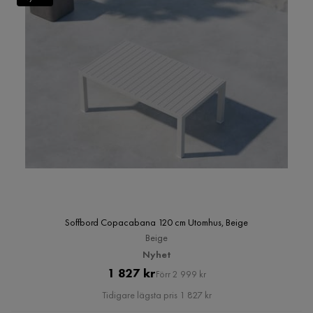
Soffbord Copacabana 120 cm Utomhus, Beige
Beige
Nyhet
Pris
Original
1 827 kr
Förr 2 999 kr
Pris
Tidigare lägsta pris 1 827 kr