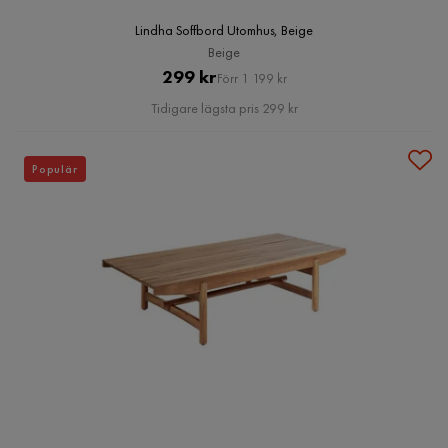
Lindha Soffbord Utomhus, Beige
Beige
Pris
Original
299 kr
Förr 1 199 kr
Pris
Tidigare lägsta pris 299 kr
Populär