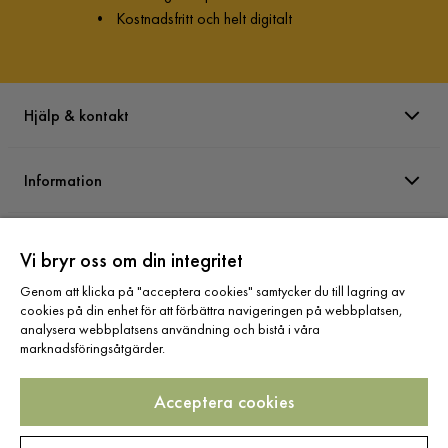
•
Kostnadsfritt och helt digitalt
Hjälp & kontakt
Information
Varumärken
Vi bryr oss om din integritet
Genom att klicka på "acceptera cookies" samtycker du till lagring av
Sortiment
cookies på din enhet för att förbättra navigeringen på webbplatsen,
analysera webbplatsens användning och bistå i våra
marknadsföringsåtgärder.
Acceptera cookies
Följ oss