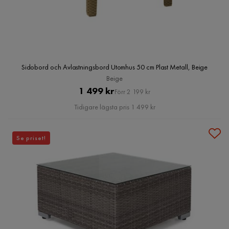
Sidobord och Avlastningsbord Utomhus 50 cm Plast Metall, Beige
Beige
Pris
Original
1 499 kr
Förr 2 199 kr
Pris
Tidigare lägsta pris 1 499 kr
Se priset!