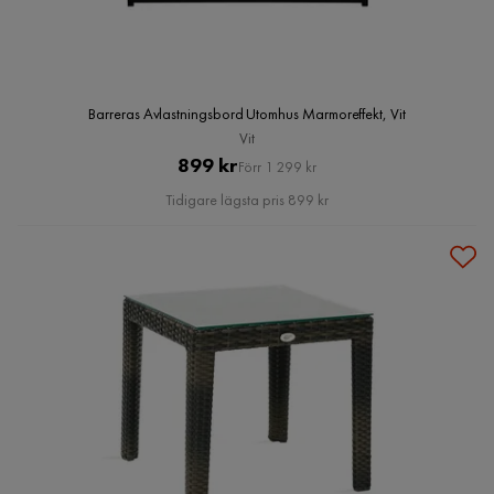
Barreras Avlastningsbord Utomhus Marmoreffekt, Vit
Vit
Pris
Original
899 kr
Förr 1 299 kr
Pris
Tidigare lägsta pris 899 kr