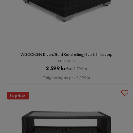
WISCONSIN Divan/Bord Konstrotting/Svart, Hillerstorp
Hillerstorp
Pris
Original
2 599 kr
Förr 3 799 kr
Pris
Tidigare lägsta pris 2 599 kr
Se priset!