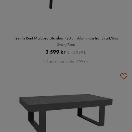
Helsinki Runt Matbord Utomhus 120 cm Aluminium Trä, Svart/Brun
Svart/Brun
Pris
Original
3 599 kr
Förr 5 399 kr
Pris
Tidigare lägsta pris 3 599 kr