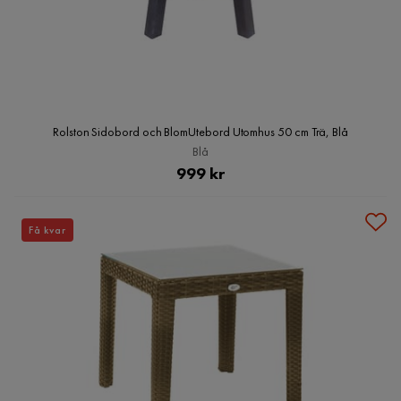
Rolston Sidobord och BlomUtebord Utomhus 50 cm Trä, Blå
Blå
Pris
999 kr
Få kvar