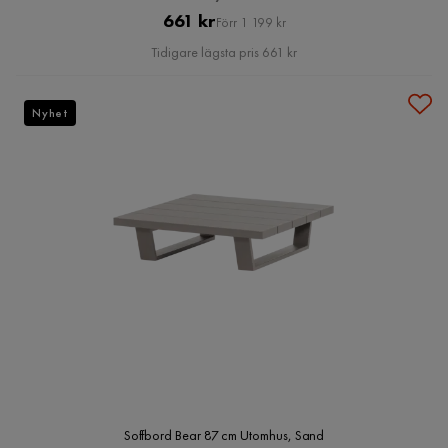
Pris
Original
661 kr
Förr 1 199 kr
Pris
Tidigare lägsta pris 661 kr
Nyhet
Soffbord Bear 87 cm Utomhus, Sand