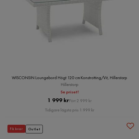
WISCONSIN Loungebord Högt 120 cm Konstrotting/Vit, Hillerstorp
Hillerstorp
Se priset!
Pris
Original
1 999 kr
Förr 2 999 kr
Pris
Tidigare lägsta pris 1 999 kr
Få kvar
Outlet