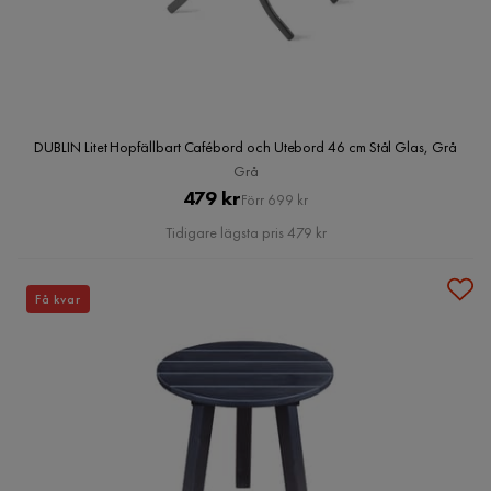
DUBLIN Litet Hopfällbart Cafébord och Utebord 46 cm Stål Glas, Grå
Grå
Pris
Original
479 kr
Förr 699 kr
Pris
Tidigare lägsta pris 479 kr
Få kvar