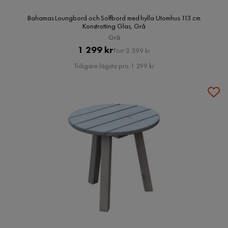
Bahamas Loungbord och Soffbord med hylla Utomhus 113 cm
Konstrotting Glas, Grå
Grå
Pris
Original
1 299 kr
Förr 3 599 kr
Pris
Tidigare lägsta pris 1 299 kr