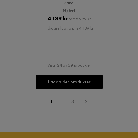
Sand
Nyhet
Pris
Original
4 139 kr
Förr 6 999 kr
Pris
Tidigare lägsta pris 4 139 kr
Visar
24
av
59
produkter
Ladda fler produkter
1
...
3