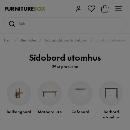
Hem
Utemöbler
Trädgårdsbord & Utebord
Sidobord utomhus
Sidobord utomhus
59 st produkter
Balkongbord
Matbord ute
Cafebord
Barbord
utomhus