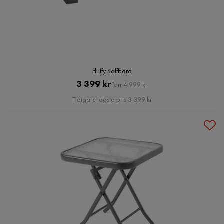
Fluffy Soffbord
Pris
Original
3 399 kr
Förr 4 999 kr
Pris
Tidigare lägsta pris 3 399 kr