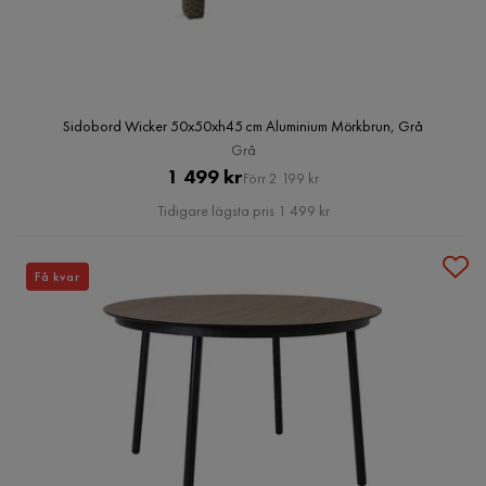
Sidobord Wicker 50x50xh45 cm Aluminium Mörkbrun, Grå
Grå
Pris
Original
1 499 kr
Förr 2 199 kr
Pris
Tidigare lägsta pris 1 499 kr
Få kvar