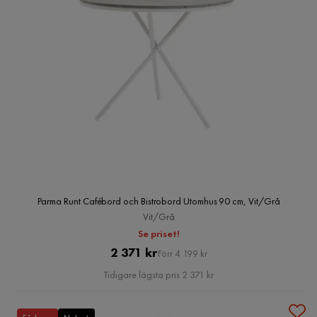
Parma Runt Cafébord och Bistrobord Utomhus 90 cm, Vit/Grå
Vit/Grå
Se priset!
Pris
Original
2 371 kr
Förr 4 199 kr
Pris
Tidigare lägsta pris 2 371 kr