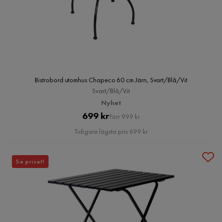
Bistrobord utomhus Chapeco 60 cm Järn, Svart/Blå/Vit
Svart/Blå/Vit
Nyhet
Pris
Original
699 kr
Förr 999 kr
Pris
Tidigare lägsta pris 699 kr
Se priset!