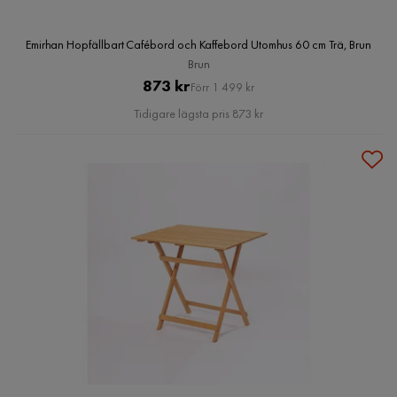
Emirhan Hopfällbart Cafébord och Kaffebord Utomhus 60 cm Trä, Brun
Brun
Pris
Original
873 kr
Förr 1 499 kr
Pris
Tidigare lägsta pris 873 kr