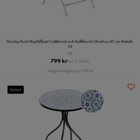
Dursley Runt Hopfällbart Cafébord och Kaffebord Utomhus 45 cm Metall,
Vit
Vit
Pris
Original
799 kr
Förr 1 199 kr
Pris
Tidigare lägsta pris 799 kr
Nyhet