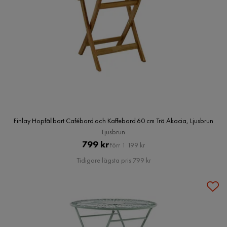
Finlay Hopfällbart Cafébord och Kaffebord 60 cm Trä Akacia, Ljusbrun
Ljusbrun
Pris
Original
799 kr
Förr 1 199 kr
Pris
Tidigare lägsta pris 799 kr