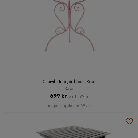
Courville Trädgårdsbord, Rosa
Rosa
Pris
Original
699 kr
Förr 1 199 kr
Pris
Tidigare lägsta pris 699 kr