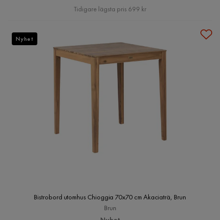
Pris
Tidigare lägsta pris 699 kr
Nyhet
Bistrobord utomhus Chioggia 70x70 cm Akaciaträ, Brun
Brun
Nyhet