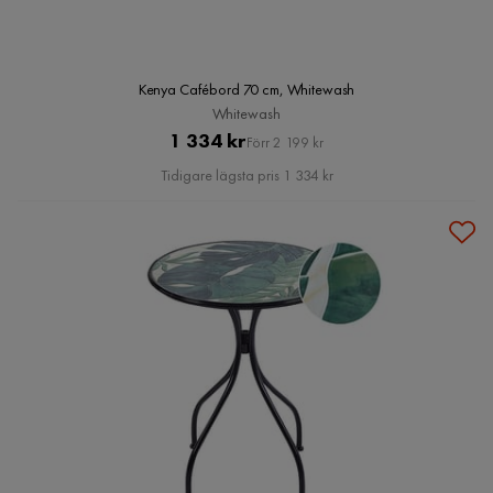
Kenya Cafébord 70 cm, Whitewash
Whitewash
Pris
Original
1 334 kr
Förr 2 199 kr
Pris
Tidigare lägsta pris 1 334 kr