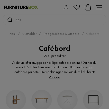
Hem
Utemöbler
Trädgårdsbord & Utebord
Cafebord
Cafébord
29 st produkter
Är du ute efter snygga och billiga cafebord online? Då har du
kommit rätt! Hos Furniturebox hittar du billiga och snygga
cafebord på nätet. Det spelar ingen roll om du vill du ha ett
klassiskt eller modernt uttryck, här hittar du många varianter av
Visa mer
cafebord. Är du ute efter ett billig cafebord? Du kanske är på jakt
efter ett cafebord i trä? Ett hopfällbara cafebord? Ett cafbord i
konstrotting? Ett cafebord i plast? Hos oss hittar du det billiga
cafebord du söker. cafebord online i många olika varianter för en
trivsammare uteplats.