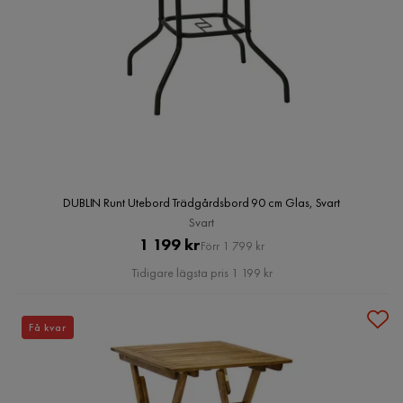
DUBLIN Runt Utebord Trädgårdsbord 90 cm Glas, Svart
Svart
Pris
Original
1 199 kr
Förr 1 799 kr
Pris
Tidigare lägsta pris 1 199 kr
Få kvar