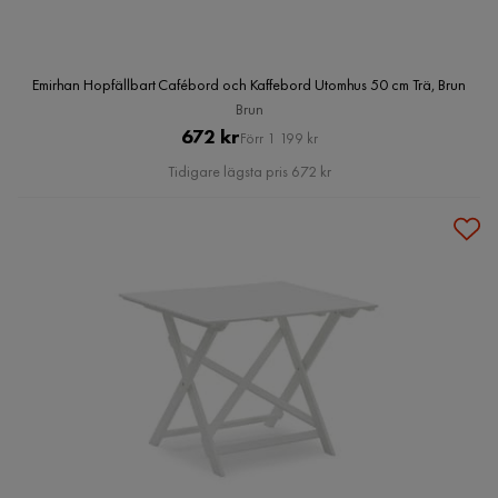
Emirhan Hopfällbart Cafébord och Kaffebord Utomhus 50 cm Trä, Brun
Brun
Pris
Original
672 kr
Förr 1 199 kr
Pris
Tidigare lägsta pris 672 kr