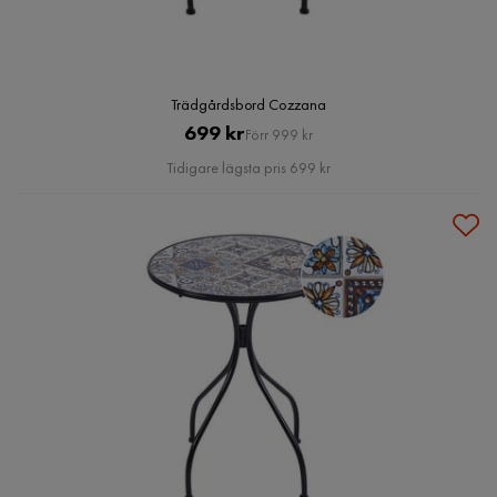
Trädgårdsbord Cozzana
Pris
Original
699 kr
Förr 999 kr
Pris
Tidigare lägsta pris 699 kr