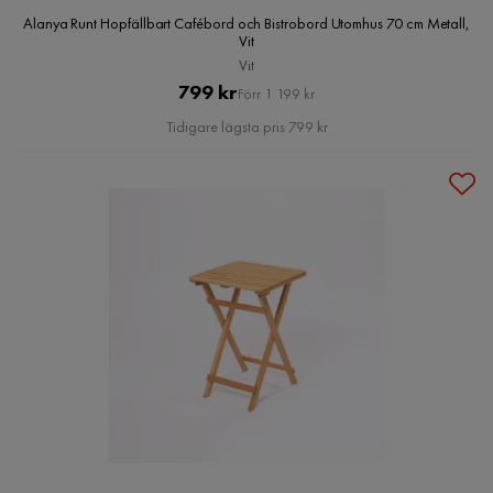
Alanya Runt Hopfällbart Cafébord och Bistrobord Utomhus 70 cm Metall,
Vit
Vit
Pris
Original
799 kr
Förr 1 199 kr
Pris
Tidigare lägsta pris 799 kr