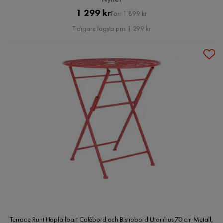
Pris
Original
1 299 kr
Förr 1 899 kr
Pris
Tidigare lägsta pris 1 299 kr
Terrace Runt Hopfällbart Cafébord och Bistrobord Utomhus 70 cm Metall,