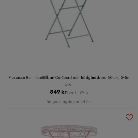
Piossasco Runt Hopfällbart Cafébord och Trädgårdsbord 60 cm, Grön
Grön
Pris
Original
849 kr
Förr 1 199 kr
Pris
Tidigare lägsta pris 849 kr