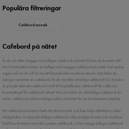
Populära filtreringar
Cafébord mosaik
Cafebord på nätet
Är du ute efter snygga och billiga cafebord online? Då har du kommit rätt!
Hos Furniturebox hittar du billiga och snygga cafebord på nätet. Det spelar
ingen roll om du vill du ha ett klassiskt eller modernt uttryck, här hittar du
många varianter av cafebord. Är du ute efter ett billig cafebord? Du kanske
är på jakt efter ett cafebord i trä? Ett hopfällbara cafebord? Ett cafbord i
konstrotting? Ett cafebord i plast? Hos oss hittar du det billiga cafebord du
söker. cafebord online i många olika varianter för en trivsammare uteplats.
Ett cafebord som känns helt rätt ökar trivseln och kan höja stilfaktorn i hela
trädgården. Vi erbjuder billiga cafebord i alla möjliga former och storlekar.
Det finns fördelar med alla sorters cafebord, vi har många billiga cafebord