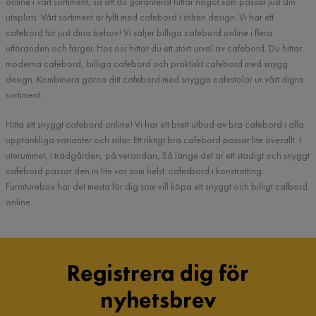
online i vårt sortiment, så att du garanterat hittar något som passar just din
uteplats. Vårt sortiment är fyllt med cafebord i stilren design. Vi har ett
cafebord för just dina behov! Vi säljer billiga cafebord online i flera
utföranden och färger. Hos oss hittar du ett stort urval av cafebord. Du hittar
moderna cafebord, billiga cafebord och praktiskt cafebord med snygg
design. Kombinera gärna ditt cafebord med snygga cafestolar ur vårt digra
sortiment.
Hitta ett snyggt cafebord online! Vi har ett brett utbud av bra cafebord i alla
upptänkliga varianter och stilar. Ett riktigt bra cafebord passar lite överallt. I
uterummet, i trädgården, på verandan, Så länge det är ett stadigt och snyggt
cafebord passar den in lite var som helst. cafesbord i konstrotting.
Furniturebox har det mesta för dig som vill köpa ett snyggt och billigt cafbord
online.
Registrera dig för
nyhetsbrev