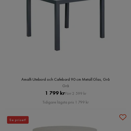
Amalfi Utebord och Cafebord 90 cm Metall Glas, Grå
Grå
Pris
Original
1 799 kr
Förr 2 599 kr
Pris
Tidigare lägsta pris 1 799 kr
Se priset!