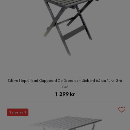
Edilma Hopfällbart Klappbord Cafébord och Utebord 65 cm Furu, Grå
Grå
Pris
1 299 kr
Se priset!