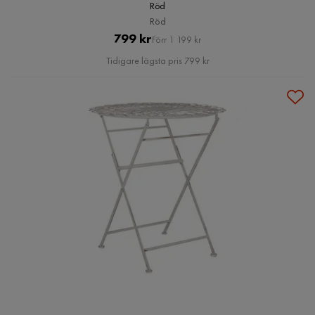
Röd
Röd
Pris
Original
799 kr
Förr 1 199 kr
Pris
Tidigare lägsta pris 799 kr