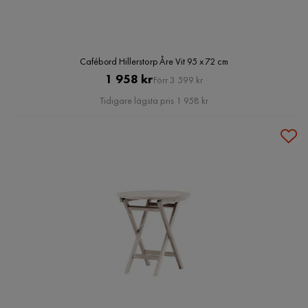
Cafébord Hillerstorp Åre Vit 95 x 72 cm
Pris
Original
1 958 kr
Förr 3 599 kr
Pris
Tidigare lägsta pris 1 958 kr