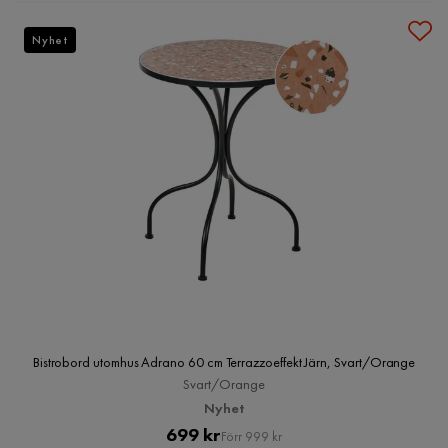
Nyhet
Bistrobord utomhus Adrano 60 cm Terrazzoeffekt Järn, Svart/Orange
Svart/Orange
Nyhet
Pris
Original
699 kr
Förr 999 kr