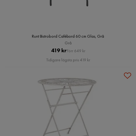
Runt Bistrobord Cafébord 60 cm Glas, Grå
Grå
Pris
Original
419 kr
Förr 649 kr
Pris
Tidigare lägsta pris 419 kr