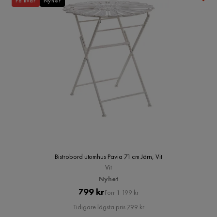
Få kvar
Nyhet
Bistrobord utomhus Pavia 71 cm Järn, Vit
Vit
Nyhet
Pris
Original
799 kr
Förr 1 199 kr
Pris
Tidigare lägsta pris 799 kr