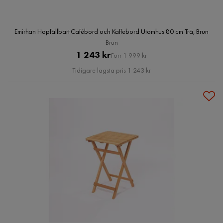
Emirhan Hopfällbart Cafébord och Kaffebord Utomhus 80 cm Trä, Brun
Brun
Pris
Original
1 243 kr
Förr 1 999 kr
Pris
Tidigare lägsta pris 1 243 kr