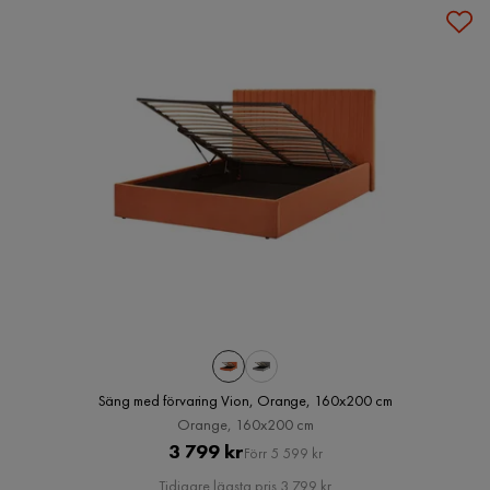
Säng med förvaring Vion, Orange, 160x200 cm
Orange, 160x200 cm
Pris
Original
3 799 kr
Förr 5 599 kr
Pris
Tidigare lägsta pris 3 799 kr