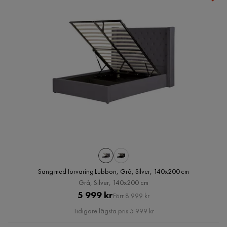
Säng med förvaring Lubbon, Grå, Silver, 140x200 cm
Grå, Silver, 140x200 cm
Pris
Original
5 999 kr
Förr 8 999 kr
Pris
Tidigare lägsta pris 5 999 kr