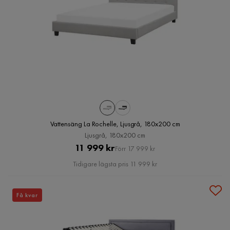
Vattensäng La Rochelle, Ljusgrå, 180x200 cm
Ljusgrå, 180x200 cm
Pris
Original
11 999 kr
Förr 17 999 kr
Pris
Tidigare lägsta pris 11 999 kr
Få kvar