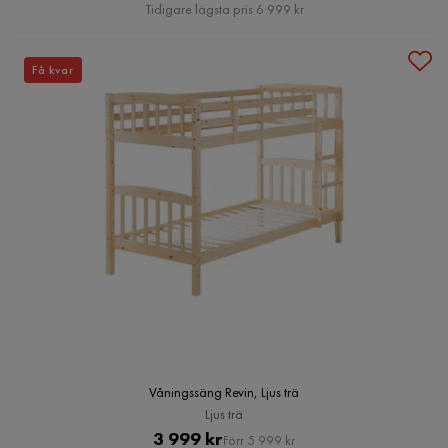
Pris
Tidigare lägsta pris 6 999 kr
Få kvar
Våningssäng Revin, Ljus trä
Ljus trä
Pris
Original
3 999 kr
Förr 5 999 kr