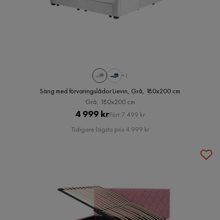
+1
Säng med förvaringslådor Lievin, Grå, 180x200 cm
Grå, 180x200 cm
Pris
Original
4 999 kr
Förr 7 499 kr
Pris
Tidigare lägsta pris 4 999 kr