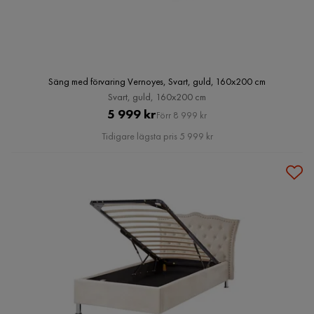
Säng med förvaring Vernoyes, Svart, guld, 160x200 cm
Svart, guld, 160x200 cm
Pris
Original
5 999 kr
Förr 8 999 kr
Pris
Tidigare lägsta pris 5 999 kr