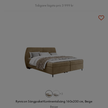
Pris
Tidigare lägsta pris 3 999 kr
+5
Rynricon Sängpaket Kontinentalsäng 160x200 cm, Beige
Beige