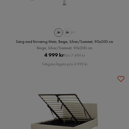
+1
Säng med förvaring Metz, Beige, Silver/Sammet, 90x200 cm
Beige, Silver/Sammet, 90x200 cm
Pris
Original
4 999 kr
Förr 7 499 kr
Pris
Tidigare lägsta pris 4 999 kr