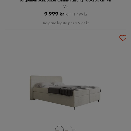
Allgunnen Sängpaket Kontinentalsäng 160x200 cm, Vit
Vit
Pris
Original
9 999 kr
Förr 11 499 kr
Pris
Tidigare lägsta pris 9 999 kr
+3