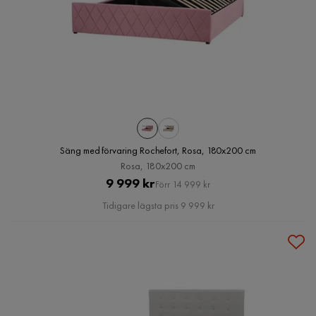
Säng med förvaring Rochefort, Rosa, 180x200 cm
Rosa, 180x200 cm
Pris
Original
9 999 kr
Förr 14 999 kr
Pris
Tidigare lägsta pris 9 999 kr