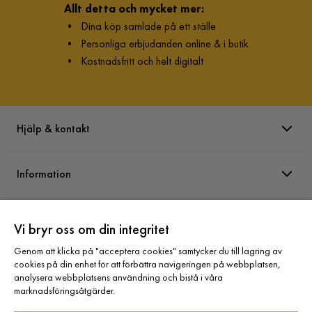
Allt detta och mycket mer:
•
Dina köp samlade på ett ställe
•
Personliga erbjudanden online & i butik
•
Kostnadsfritt och helt digitalt
Hjälp & kontakt
Information
Varumärken
Vi bryr oss om din integritet
Genom att klicka på "acceptera cookies" samtycker du till lagring av
Sortiment
cookies på din enhet för att förbättra navigeringen på webbplatsen,
analysera webbplatsens användning och bistå i våra
marknadsföringsåtgärder.