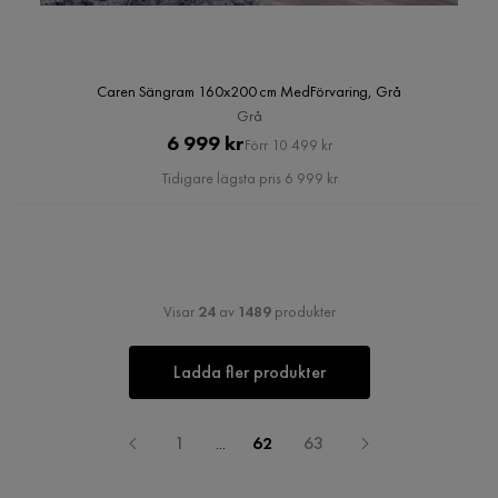
Caren Sängram 160x200 cm MedFörvaring, Grå
Grå
Pris
Original
6 999 kr
Förr 10 499 kr
Pris
Tidigare lägsta pris 6 999 kr
Visar
24
av
1489
produkter
Ladda fler produkter
1
...
62
63