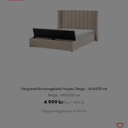
Säng med förvaringsbänk Noyers, Beige, 160x200 cm
Beige, 160x200 cm
Pris
Original
4 999 kr
Förr 7 499 kr
Pris
Tidigare lägsta pris 4 999 kr