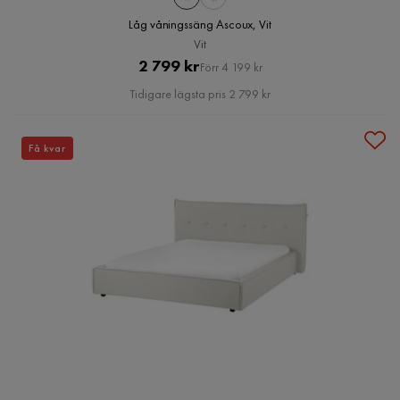
Låg våningssäng Ascoux, Vit
Vit
Pris
Original
2 799 kr
Förr 4 199 kr
Pris
Tidigare lägsta pris 2 799 kr
Få kvar