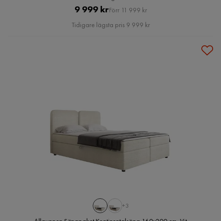
Pris
Original
9 999 kr
Förr 11 999 kr
Pris
Tidigare lägsta pris 9 999 kr
+3