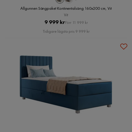
Allgunnen Sängpaket Kontinentalsäng 160x200 cm, Vit
Vit
Pris
Original
9 999 kr
Förr 11 999 kr
Pris
Tidigare lägsta pris 9 999 kr