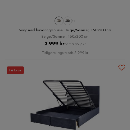
+1
Säng med förvaring Bousse, Beige/Sammet, 160x200 cm
Beige/Sammet, 160x200 cm
Pris
Original
3 999 kr
Förr 5 999 kr
Pris
Tidigare lägsta pris 3 999 kr
Få kvar