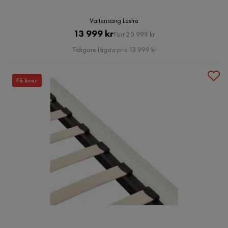
Vattensäng Lestre
Pris
Original
13 999 kr
Förr 20 999 kr
Pris
Tidigare lägsta pris 13 999 kr
Få kvar