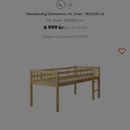
Himmelssäng Dannemois, Vit, Svart, 140x200 cm
Vit, Svart, 140x200 cm
Pris
Original
6 999 kr
Förr 10 499 kr
Pris
Tidigare lägsta pris 6 999 kr