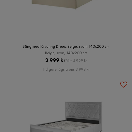
Säng med förvaring Dreux, Beige, svart, 140x200 cm
Beige, svart, 140x200 cm
Pris
Original
3 999 kr
Förr 5 999 kr
Pris
Tidigare lägsta pris 3 999 kr