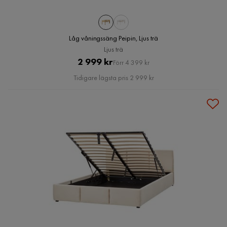
Låg våningssäng Peipin, Ljus trä
Ljus trä
Pris
Original
2 999 kr
Förr 4 399 kr
Pris
Tidigare lägsta pris 2 999 kr