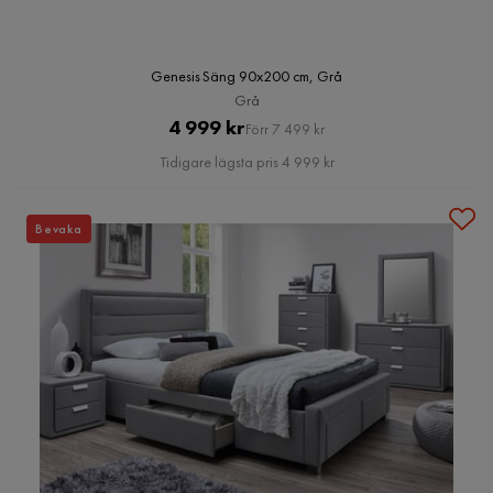
Genesis Säng 90x200 cm, Grå
Grå
Pris
Original
4 999 kr
Förr 7 499 kr
Pris
Tidigare lägsta pris 4 999 kr
Bevaka