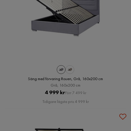
Säng med förvaring Rouen, Grå, 160x200 cm
Grå, 160x200 cm
Pris
Original
4 999 kr
Förr 7 499 kr
Pris
Tidigare lägsta pris 4 999 kr