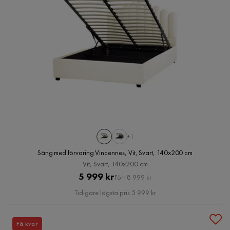
+1
Säng med förvaring Vincennes, Vit, Svart, 140x200 cm
Vit, Svart, 140x200 cm
Pris
Original
5 999 kr
Förr 8 999 kr
Pris
Tidigare lägsta pris 5 999 kr
Få kvar