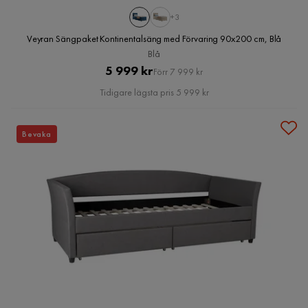
+3
Veyran Sängpaket Kontinentalsäng med Förvaring 90x200 cm, Blå
Blå
Pris
Original
5 999 kr
Förr 7 999 kr
Pris
Tidigare lägsta pris 5 999 kr
Bevaka