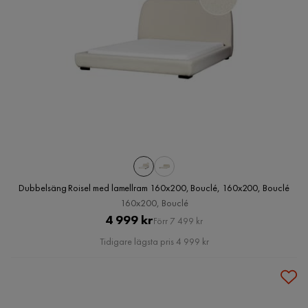
Dubbelsäng Roisel med lamellram 160x200, Bouclé, 160x200, Bouclé
160x200, Bouclé
Pris
Original
4 999 kr
Förr 7 499 kr
Pris
Tidigare lägsta pris 4 999 kr