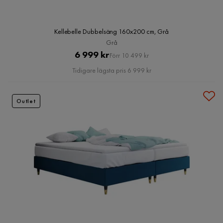
Kellebelle Dubbelsäng 160x200 cm, Grå
Grå
Pris
Original
6 999 kr
Förr 10 499 kr
Pris
Tidigare lägsta pris 6 999 kr
Outlet