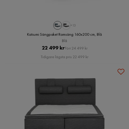
+13
Katsumi Sängpaket Ramsäng 160x200 cm, Blå
Blå
Pris
Original
22 499 kr
Förr 24 499 kr
Pris
Tidigare lägsta pris 22 499 kr