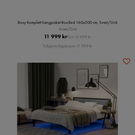
Boxy Komplett Sängpaket Box Bed 160x200 cm, Svart/Grå
Svart/Grå
Pris
Original
11 999 kr
Förr 15 999 kr
Pris
Tidigare lägsta pris 11 999 kr