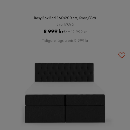
Boxy Box Bed 160x200 cm, Svart/Grå
Svart/Grå
Pris
Original
8 999 kr
Förr 12 999 kr
Pris
Tidigare lägsta pris 8 999 kr