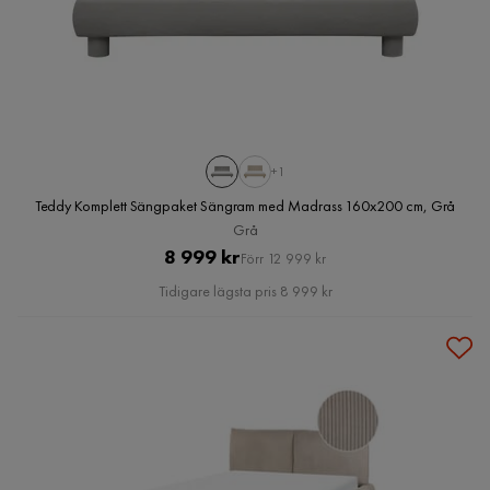
+1
Teddy Komplett Sängpaket Sängram med Madrass 160x200 cm, Grå
Grå
Pris
Original
8 999 kr
Förr 12 999 kr
Pris
Tidigare lägsta pris 8 999 kr