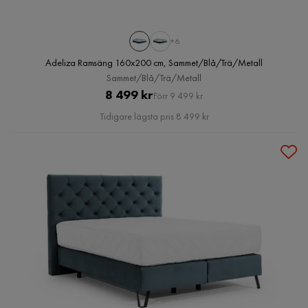
+6
Adeliza Ramsäng 160x200 cm, Sammet/Blå/Trä/Metall
Sammet/Blå/Trä/Metall
Pris
Original
8 499 kr
Förr 9 499 kr
Pris
Tidigare lägsta pris 8 499 kr