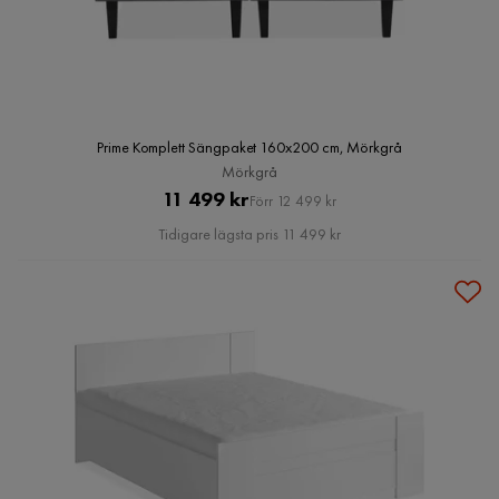
Prime Komplett Sängpaket 160x200 cm, Mörkgrå
Mörkgrå
Pris
Original
11 499 kr
Förr 12 499 kr
Pris
Tidigare lägsta pris 11 499 kr