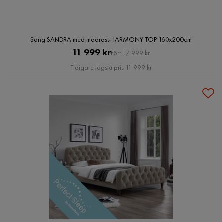
Säng SANDRA med madrass HARMONY TOP 160x200cm
Pris
Original
11 999 kr
Förr 17 999 kr
Pris
Tidigare lägsta pris 11 999 kr