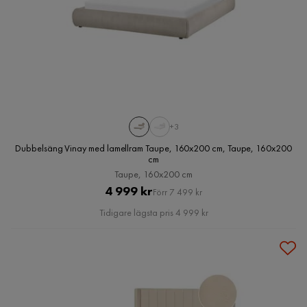
+3
Dubbelsäng Vinay med lamellram Taupe, 160x200 cm, Taupe, 160x200
cm
Taupe, 160x200 cm
Pris
Original
4 999 kr
Förr 7 499 kr
Pris
Tidigare lägsta pris 4 999 kr