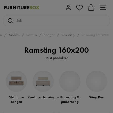
m
Möbler
Sovrum
Sängar
Ramsäng
Ramsäng 160x200
Ramsäng 160x200
15 st produkter
Ställbara
Kontinentalsängar
Barnsäng &
Säng Rea
sängar
juniorsäng