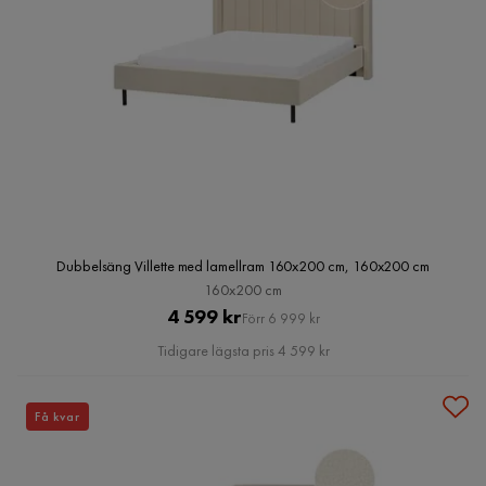
Dubbelsäng Villette med lamellram 160x200 cm, 160x200 cm
160x200 cm
Pris
Original
4 599 kr
Förr 6 999 kr
Pris
Tidigare lägsta pris 4 599 kr
Få kvar