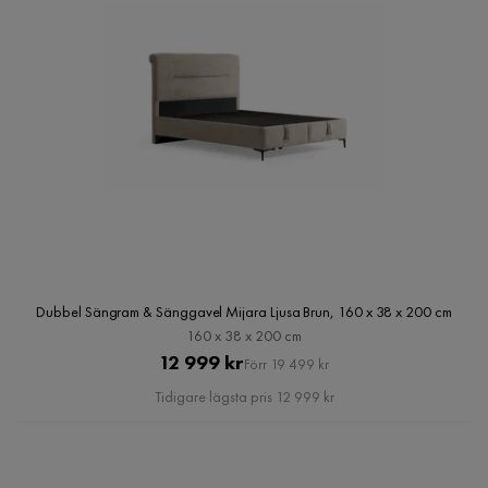
Dubbel Sängram & Sänggavel Mijara Ljusa Brun, 160 x 38 x 200 cm
160 x 38 x 200 cm
Pris
Original
12 999 kr
Förr 19 499 kr
Pris
Tidigare lägsta pris 12 999 kr