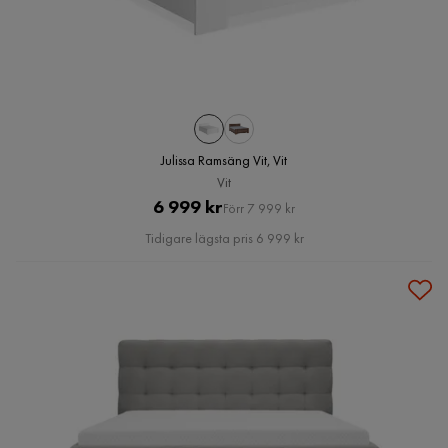
Julissa Ramsäng Vit, Vit
Vit
Pris
Original
6 999 kr
Förr 7 999 kr
Pris
Tidigare lägsta pris 6 999 kr