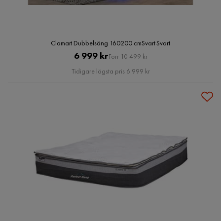
Clamart Dubbelsäng 160200 cmSvart Svart
Pris
Original
6 999 kr
Förr 10 499 kr
Pris
Tidigare lägsta pris 6 999 kr