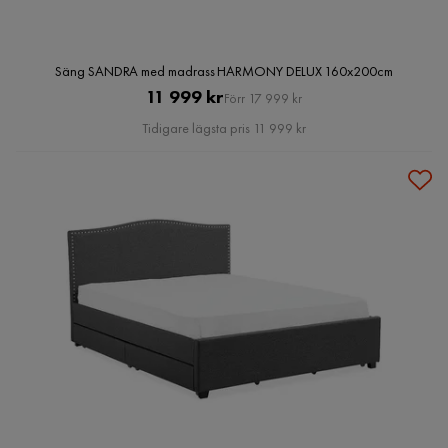
Säng SANDRA med madrass HARMONY DELUX 160x200cm
Pris
Original
11 999 kr
Förr 17 999 kr
Pris
Tidigare lägsta pris 11 999 kr