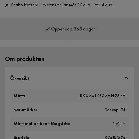
Snabb leverans! Leverans mellan mån 10 aug. - fre 14 aug.
Öppet köp 365 dagar
Över 400 000 nöjda kunder
Om produkten
Översikt
Mått
:
B:90 cm L:180 cm H:76 cm
Varumärke
:
Concept 55
Mått mellan ben - långsida
:
160 cm
Storlek
:
90x180x76