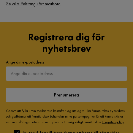
6 år sedan
Se alla Rektangulärt matbord
Merna M
MM
Registrera dig för
Ja jätte nöjd ned er
nyhetsbrev
6 år sedan
Salima
Ange din e-postadress
S
Bordet är mycket fin och bra kvalitet mycket stabil
6 år sedan
Prenumerera
Nurdan Ç
NÇ
Genom att fylla i min mailadress bekräftar jag att jag vill ha Furniturebox nyhetsbrev
och godkänner att Furniturebox behandlar mina personuppgifter för att kunna skicka
marknadsföringsmaterial som anpassats till mig enligt Furniturebox
Integritetspolicy
.
Mycket bra nöjd o glad
Ja, tack! Jag vill även skapa ett konto till Mina sidor.