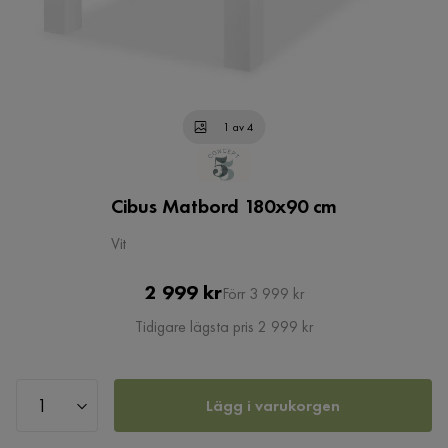
1 av 4
Cibus Matbord 180x90 cm
Vit
Pris
Original
2 999 kr
Förr 3 999 kr
Pris
Tidigare lägsta pris 2 999 kr
Lägg i varukorgen