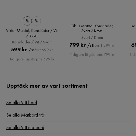
Utseende
Högglans
Stella
S
Stil
Tidlös
Cibus Matstol Konstläder,
Iso
Färg ben
Vit
Viktor Matstol, Konstläder / Vit
Den är fint och stabil
Svart / Krom
/ Svart
Svart / Krom
6 år sedan
Konstläder / Vit / Svart
Design
Matbord i vit högblankslack med ren och rak design.
Pris
Original
799 kr
6
/st
Förr 1 299 kr
Pris
Original
599 kr
/st
Förr 699 kr
Pris
Tidigare lägsta pris 799 kr
Tid
Serie
Cibus
Pris
Anwar I
Tidigare lägsta pris 599 kr
AI
Tack för allt de var jättebra och fint.
Upptäck mer av vårt sortiment
6 år sedan
Se alla Vitt bord
Sandra M
SM
Se alla Matbord trä
Supernöjd överlag, bordet är dock väldigt repkänsligt vilket
Se alla Vitt matbord
är lite tråkig.