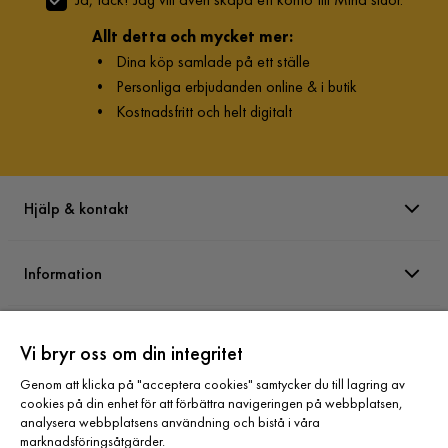
7 år sedan
Allt detta och mycket mer:
Visa fler recensioner
•
Dina köp samlade på ett ställe
•
Personliga erbjudanden online & i butik
Verified by Trustvoice
•
Kostnadsfritt och helt digitalt
Hjälp & kontakt
Information
Varumärken
Vi bryr oss om din integritet
Genom att klicka på "acceptera cookies" samtycker du till lagring av
Sortiment
cookies på din enhet för att förbättra navigeringen på webbplatsen,
analysera webbplatsens användning och bistå i våra
marknadsföringsåtgärder.