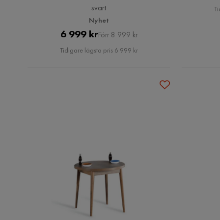
svart
Ti
Nyhet
Pris
Original
6 999 kr
Förr 8 999 kr
Pris
Tidigare lägsta pris 6 999 kr