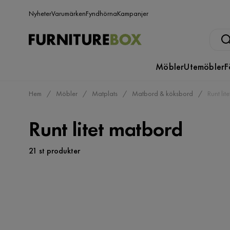
Nyheter
Varumärken
Fyndhörna
Kampanjer
Möbler
Utemöbler
F
Hem
Möbler
Matplats
Matbord & köksbord
Runt lit
Runt litet matbord
21 st produkter