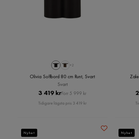
+2
Olivia Soffbord 80 cm Runt, Svart
Zale
Svart
Pris
Original
3 419 kr
2
Förr 5 999 kr
Pris
Tidigare lägsta pris 3 419 kr
Ti
Nyhet
Nyhet