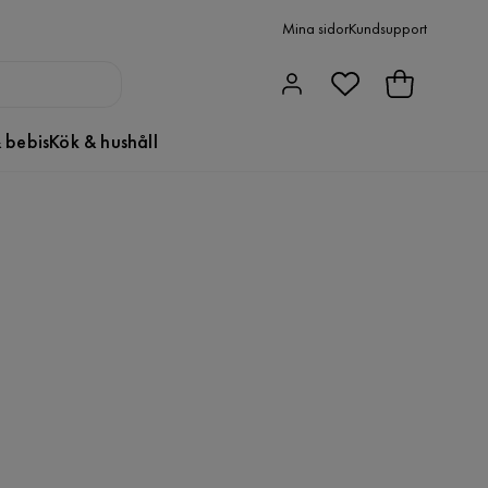
Mina sidor
Kundsupport
 bebis
Kök & hushåll