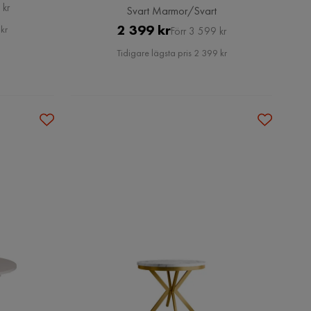
 kr
Svart Marmor/Svart
Pris
Original
2 399 kr
 kr
Förr 3 599 kr
Pris
Tidigare lägsta pris 2 399 kr