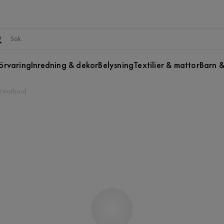
örvaring
Inredning & dekor
Belysning
Textilier & mattor
Barn &
et matbord