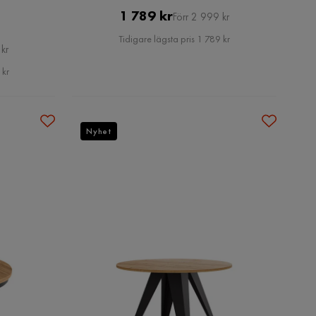
Pris
Original
1 789 kr
Förr 2 999 kr
Pris
Tidigare lägsta pris 1 789 kr
kr
 kr
Nyhet