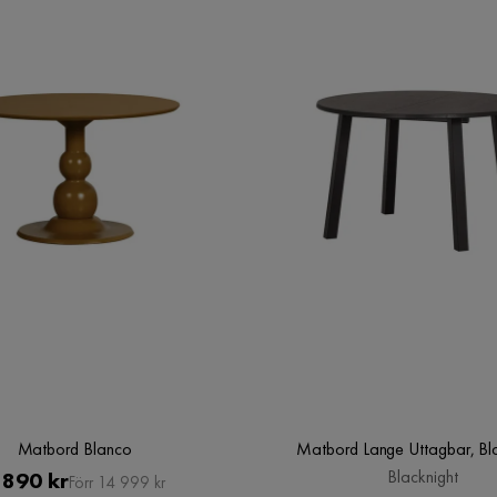
Matbord Blanco
Matbord Lange Uttagbar, Bla
Pris
Original
Blacknight
 890 kr
Förr 14 999 kr