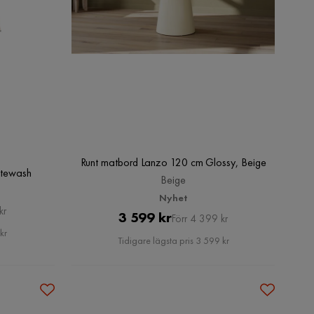
Runt matbord Lanzo 120 cm Glossy, Beige
itewash
Beige
Nyhet
kr
Pris
Original
3 599 kr
Förr 4 399 kr
kr
Pris
Tidigare lägsta pris 3 599 kr