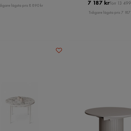
Pris
Original
7 187 kr
Pris
Förr 13 499
digare lägsta pris 8 890 kr
Pris
Tidigare lägsta pris 7 187