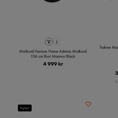
Tralven Ma
Matbord Venture Home Admira Matbord
106 cm Runt Marmor Black
Pris
4 999 kr
3
Ti
Nyhet