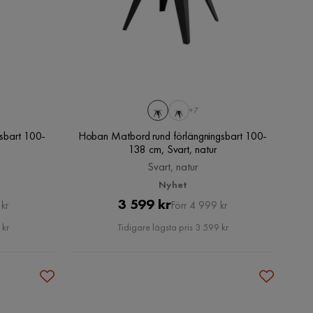
+7
gsbart 100-
Hoban Matbord rund förlängningsbart 100-
138 cm, Svart, natur
Svart, natur
Nyhet
Pris
Original
3 599 kr
kr
Förr 4 999 kr
Pris
 kr
Tidigare lägsta pris 3 599 kr