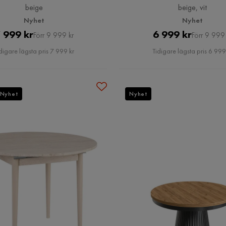
beige
beige, vit
Nyhet
Nyhet
Pris
Original
Pris
Original
 999 kr
6 999 kr
Förr 9 999 kr
Förr 9 999 
Pris
Pris
digare lägsta pris 7 999 kr
Tidigare lägsta pris 6 999
Nyhet
Nyhet