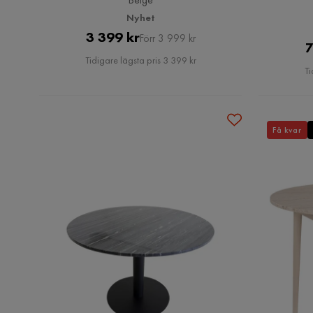
Nyhet
Pris
Original
3 399 kr
Förr 3 999 kr
7
Pris
Tidigare lägsta pris 3 399 kr
Ti
Få kvar