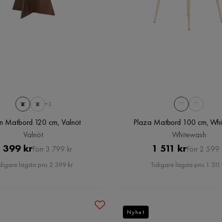
+3
n Matbord 120 cm, Valnöt
Plaza Matbord 100 cm, Wh
Valnöt
Whitewash
Pris
Original
Pris
Original
 399 kr
1 511 kr
Förr 3 799 kr
Förr 2 599 
Pris
Pris
digare lägsta pris 2 399 kr
Tidigare lägsta pris 1 511 
Nyhet