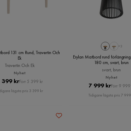
+3
tbord 131 cm Rund, Travertin Och
Erylan Matbord rund förlängnin
Ek
180 cm, svart, brun
Travertin Och Ek
svart, brun
Nyhet
Nyhet
Pris
Original
 399 kr
Förr 5 399 kr
Pris
Original
7 999 kr
Förr 9 999 
Pris
digare lägsta pris 3 399 kr
Pris
Tidigare lägsta pris 7 999