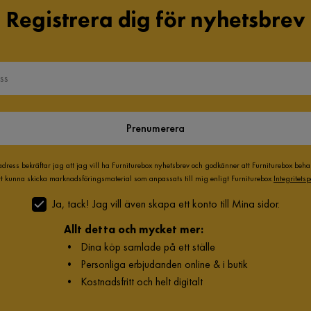
Registrera dig för nyhetsbrev
Prenumerera
adress bekräftar jag att jag vill ha Furniturebox nyhetsbrev och godkänner att Furniturebox beh
att kunna skicka marknadsföringsmaterial som anpassats till mig enligt Furniturebox
Integritetsp
Ja, tack! Jag vill även skapa ett konto till Mina sidor.
Allt detta och mycket mer:
•
Dina köp samlade på ett ställe
•
Personliga erbjudanden online & i butik
•
Kostnadsfritt och helt digitalt