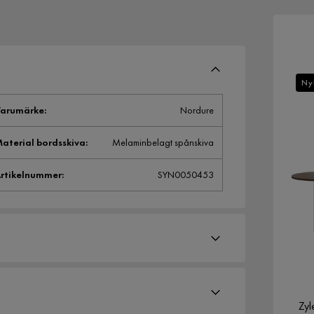
Ny
arumärke
:
Nordure
aterial bordsskiva
:
Melaminbelagt spånskiva
rtikelnummer
:
SYN0050453
Zyl