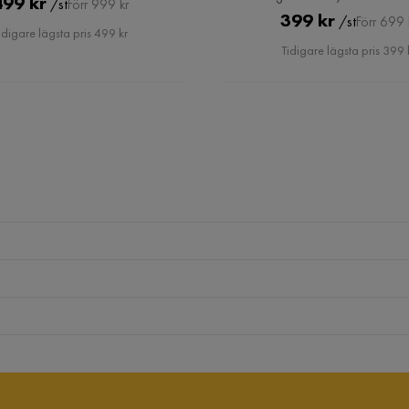
Pris
Original
499 kr
/st
Förr 999 kr
Pris
Original
399 kr
/st
Förr 699 
Pris
idigare lägsta pris 499 kr
Pris
Tidigare lägsta pris 399 
Verified by Trustvoice