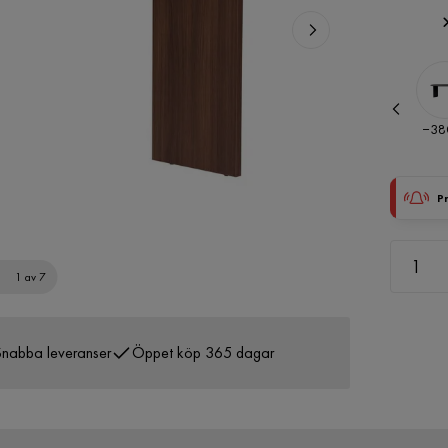
Pris
Pris
−112 kr
−380
P
1 av 7
nabba leveranser
Öppet köp 365 dagar