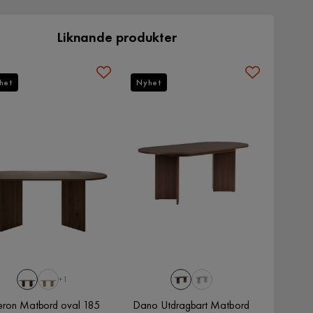
Liknande produkter
het
Nyhet
+1
eron Matbord oval 185
Dano Utdragbart Matbord