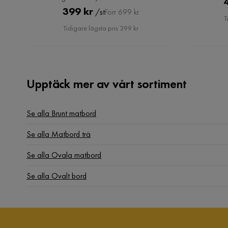
Pris
Original
399 kr
/st
Förr 699 kr
T
Pris
Tidigare lägsta pris 399 kr
Mohammad A
•
3 månader sedan
MA
Upptäck mer av vårt sortiment
Sandra F
•
4 månader sedan
SF
Se alla Brunt matbord
Se alla Matbord trä
Visa fler recensioner
Se alla Ovala matbord
Se alla Ovalt bord