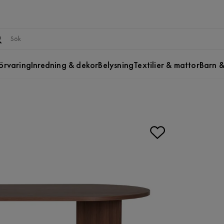
örvaring
Inredning & dekor
Belysning
Textilier & mattor
Barn &