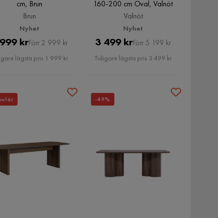
cm, Brun
160-200 cm Oval, Valnöt
Brun
Valnöt
Nyhet
Nyhet
Pris
Original
Pris
Original
 999 kr
3 499 kr
Förr 2 999 kr
Förr 5 199 kr
Pris
Pris
igare lägsta pris 1 999 kr
Tidigare lägsta pris 3 499 kr
pulär
-49%