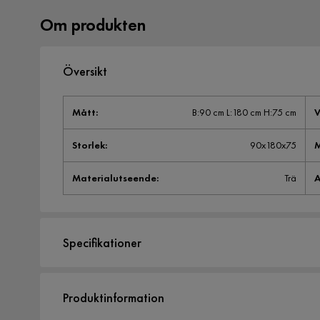
Om produkten
Översikt
Mått
:
B:90 cm L:180 cm H:75 cm
V
Storlek
:
90x180x75
M
Materialutseende
:
Trä
A
Specifikationer
Artikelnummer:
SYN0050453
Produktinformation
Storlek