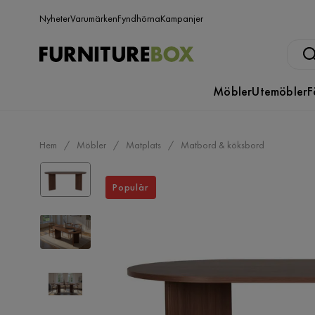
Nyheter
Varumärken
Fyndhörna
Kampanjer
Möbler
Utemöbler
F
Hem
Möbler
Matplats
Matbord & köksbord
Populär