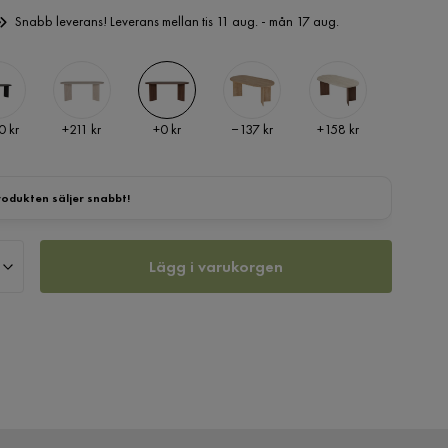
Snabb leverans! Leverans mellan tis 11 aug. - mån 17 aug.
Pris
Pris
Pris
Pris
 kr
+
211 kr
+
0 kr
−137 kr
+
158 kr
rodukten säljer snabbt!
Lägg i varukorgen