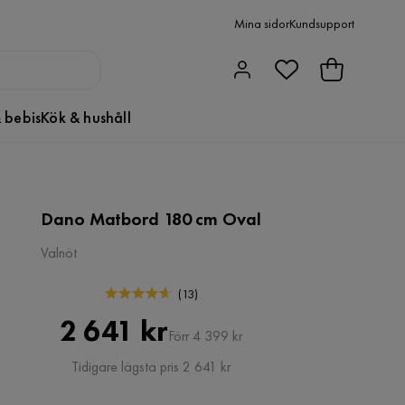
Mina sidor
Kundsupport
 bebis
Kök & hushåll
Dano Matbord 180 cm Oval
Valnöt
(
13
)
Pris
Original
2 641 kr
Förr 4 399 kr
Pris
Tidigare lägsta pris 2 641 kr