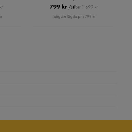
Pris
Original
799 kr
/st
kr
Förr 1 699 kr
Pris
kr
Tidigare lägsta pris 799 kr