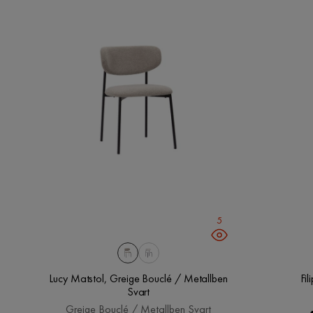
Översatt från norska
•
Visa original
Salem A
•
2 månader sedan
SA
Rafi Y
•
2 månader sedan
RY
Fanny M
•
3 månader sedan
FM
5
Lucy Matstol, Greige Bouclé / Metallben
Fi
Qerim M
•
3 månader sedan
QM
Svart
Greige Bouclé / Metallben Svart