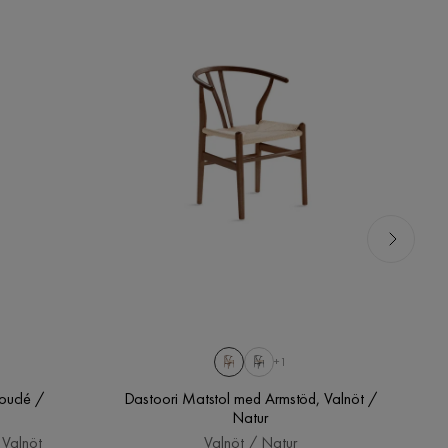
+1
ouclé /
Dastoori Matstol med Armstöd, Valnöt /
W
Natur
 Valnöt
Valnöt / Natur