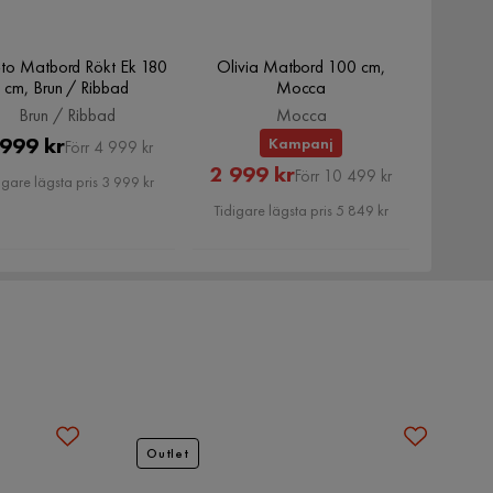
eto Matbord Rökt Ek 180
Olivia Matbord 100 cm,
cm, Brun / Ribbad
Mocca
Brun / Ribbad
Mocca
Pris
Original
 999 kr
Kampanj
Förr 4 999 kr
Rabatterat
Original
2 999 kr
Pris
Förr 10 499 kr
igare lägsta pris 3 999 kr
Pris
Pris
Tidigare lägsta pris 5 849 kr
Outlet