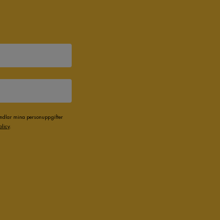
andlar mina personuppgifter
olicy
.