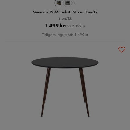
+4
Muennink TV-Möbelset 150 cm, Brun/Ek
Brun/Ek
Pris
Original
1 499 kr
Förr 2 199 kr
Pris
Tidigare lägsta pris 1 499 kr