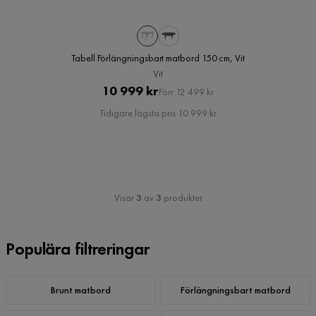
Tabell Förlängningsbart matbord 150 cm, Vit
Vit
Pris
Original
10 999 kr
Förr 12 499 kr
Pris
Tidigare lägsta pris 10 999 kr
Visar
3
av
3
produkter
Populära filtreringar
Brunt matbord
Förlängningsbart matbord