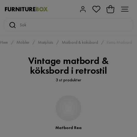
Hem
Möbler
Matplats
Matbord & köksbord
Retro Matbord
Vintage matbord &
köksbord i retrostil
3 st produkter
Matbord Rea