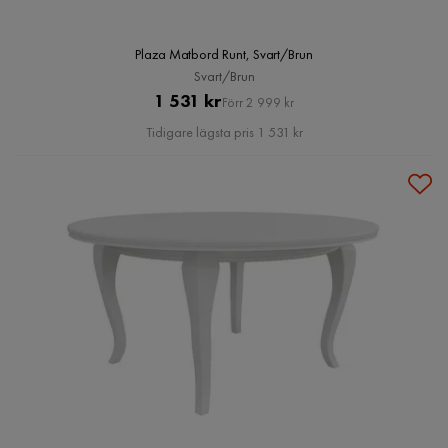
Plaza Matbord Runt, Svart/Brun
Svart/Brun
Pris
Original
1 531 kr
Förr 2 999 kr
Pris
Tidigare lägsta pris 1 531 kr