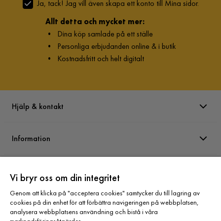
Ja, tack! Jag vill även skapa ett konto till Mina sidor.
Allt detta och mycket mer:
•
Dina köp samlade på ett ställe
•
Personliga erbjudanden online & i butik
•
Kostnadsfritt och helt digitalt
Hjälp & kontakt
Information
Varumärken
Vi bryr oss om din integritet
Genom att klicka på "acceptera cookies" samtycker du till lagring av
Sortiment
cookies på din enhet för att förbättra navigeringen på webbplatsen,
analysera webbplatsens användning och bistå i våra