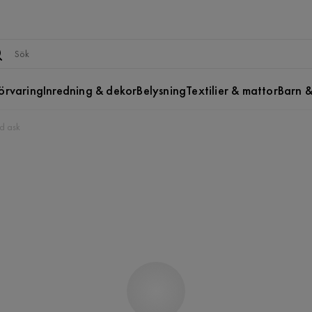
örvaring
Inredning & dekor
Belysning
Textilier & mattor
Barn &
d ask