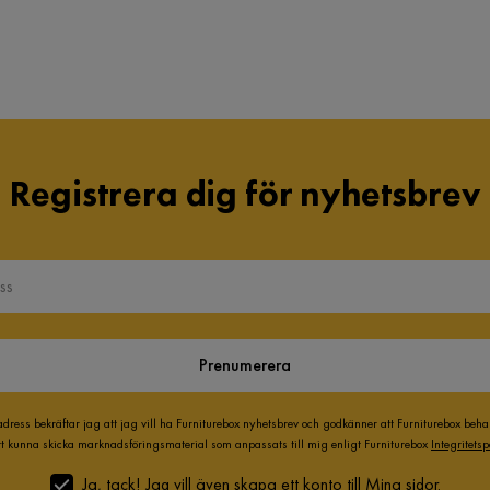
Registrera dig för nyhetsbrev
Prenumerera
adress bekräftar jag att jag vill ha Furniturebox nyhetsbrev och godkänner att Furniturebox beh
att kunna skicka marknadsföringsmaterial som anpassats till mig enligt Furniturebox
Integritetsp
Ja, tack! Jag vill även skapa ett konto till Mina sidor.