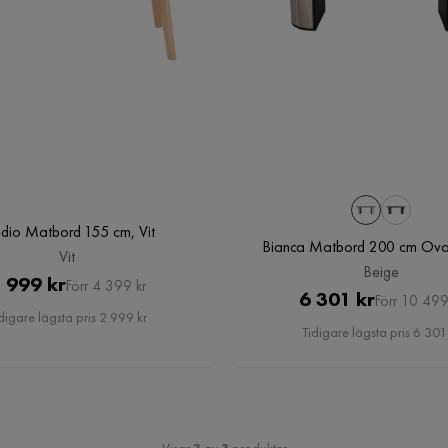
dio Matbord 155 cm, Vit
Bianca Matbord 200 cm Oval
Vit
Beige
Pris
Original
 999 kr
Förr 4 399 kr
Pris
Original
6 301 kr
Förr 10 499
Pris
digare lägsta pris 2 999 kr
Pris
Tidigare lägsta pris 6 301