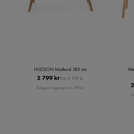
HUDSON Matbord 180 cm
Me
Pris
Original
2 799 kr
Förr 4 199 kr
2
Pris
Tidigare lägsta pris 2 799 kr
Ti