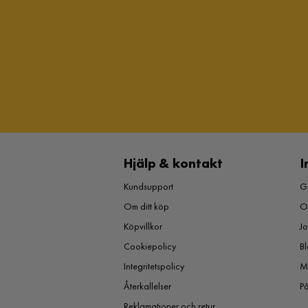
Hjälp & kontakt
I
Kundsupport
Gu
Om ditt köp
O
Köpvillkor
J
Cookiepolicy
Bl
Integritetspolicy
M
Återkallelser
P
Reklamationer och retur