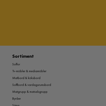
Sortiment
Soffor
Tv-möbler & mediamöbler
Matbord & köksbord
Soffbord & vardagsrumsbord
Matgrupp & matsalsgrupp
Byråer
Säng