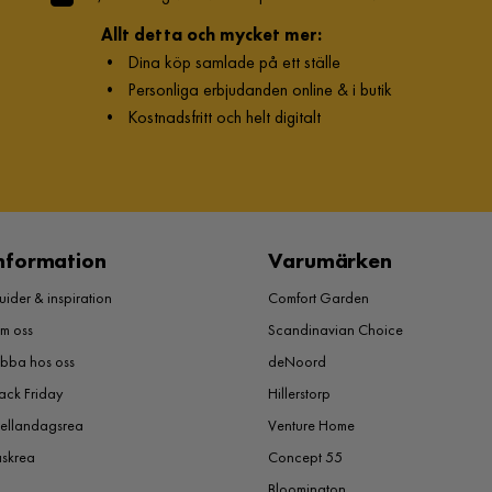
Allt detta och mycket mer:
•
Dina köp samlade på ett ställe
•
Personliga erbjudanden online & i butik
•
Kostnadsfritt och helt digitalt
nformation
Varumärken
ider & inspiration
Comfort Garden
m oss
Scandinavian Choice
obba hos oss
deNoord
ack Friday
Hillerstorp
ellandagsrea
Venture Home
åskrea
Concept 55
Bloomington