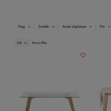
Färg
Storlek
Antal sittplatser
Pris
Ask
Rensa filter