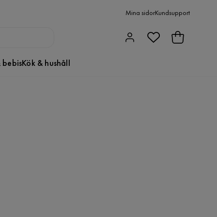
Mina sidor
Kundsupport
 bebis
Kök & hushåll