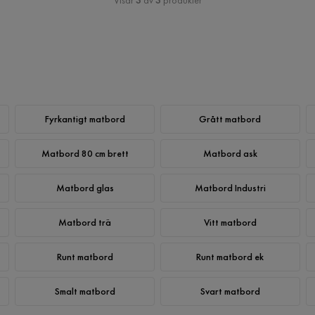
Visar
3
av
3
produkter
Fyrkantigt matbord
Grått matbord
Matbord 80 cm brett
Matbord ask
Matbord glas
Matbord Industri
Matbord trä
Vitt matbord
Runt matbord
Runt matbord ek
Smalt matbord
Svart matbord