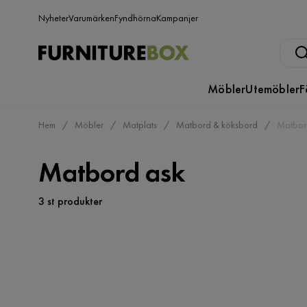
Nyheter
Varumärken
Fyndhörna
Kampanjer
Möbler
Utemöbler
F
Hem
Möbler
Matplats
Matbord & köksbord
Matbor
Matbord ask
3 st produkter