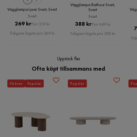
Övrigt
Vägglampa Rathour Svart,
Vägglampa Lysar Svart, Svart
Väg
Svart
Badrumsbruk
Nej
Svart
Svart
Pris
Original
269 kr
Pris
Original
388 kr
Förr 359 kr
Förr 649 kr
Ljuskälla ingår
Nej
7
Pris
Pris
Tidigare lägsta pris 269 kr
Tidigare lägsta pris 388 kr
Tid
Färgnamn
Svart
Spänning (V)
240 volts
Upptäck fler
Ofta köpt tillsammans med
Energieffektivitetsklass
A++-E
Utomhusbruk
Nej
Få kvar
Populär
Populär
Pop
Effekt (W)
40 W
Stil
Industriell
Sockel
E14