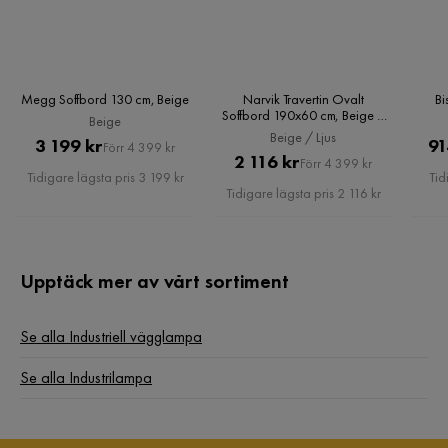
Kvicksilver
Nej
Serie
Elsa
LED
Ja
Megg Soffbord 130 cm, Beige
Narvik Travertin Ovalt
Bi
Soffbord 190x60 cm, Beige /
Beige
Ljus
Inomhusbruk
Ja
Beige / Ljus
Pris
Original
3 199 kr
91
Förr 4 399 kr
Pris
Original
2 116 kr
Förr 4 399 kr
Pris
Tidigare lägsta pris 3 199 kr
Tid
Industribruk
Nej
Pris
Tidigare lägsta pris 2 116 kr
Upptäck mer av vårt sortiment
Se alla Industriell vägglampa
Se alla Industrilampa