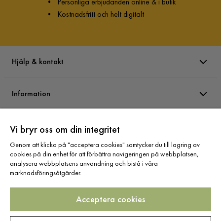
•
Personliga erbjudanden online & i butik
•
Kostnadsfritt och helt digitalt
Hjälp & kontakt
Information
Varumärken
Vi bryr oss om din integritet
Genom att klicka på "acceptera cookies" samtycker du till lagring av
cookies på din enhet för att förbättra navigeringen på webbplatsen,
Sortiment
analysera webbplatsens användning och bistå i våra
marknadsföringsåtgärder.
Acceptera cookies
Följ oss