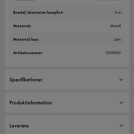
Bredd/diameter lampfot
:
9 m
Material
:
Metall
Material bas
:
Järn
Artikelnummer
:
1509885
Specifikationer
Artikelnummer:
1509885
Produktinformation
Storlek
Bredd/diameter lampfot
9 m
Leverans
Höjd
24 cm