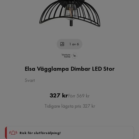
1 av 6
Elsa Vägglampa Dimbar LED Stor
Svart
Pris
Original
327 kr
Förr 569 kr
Pris
Tidigare lägsta pris 327 kr
Risk för slutförsäljning!