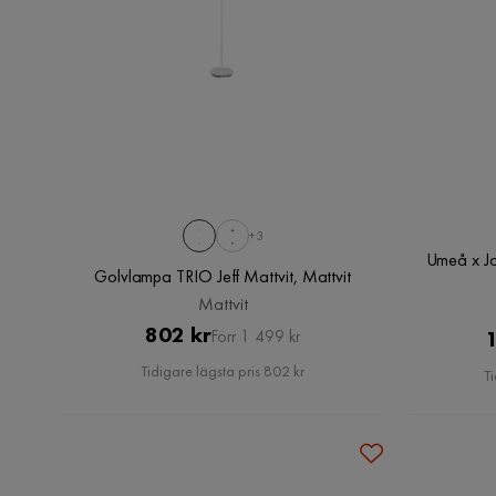
+3
Umeå x Jo
Golvlampa TRIO Jeff Mattvit, Mattvit
Mattvit
Pris
Original
802 kr
1
Förr 1 499 kr
Pris
Tidigare lägsta pris 802 kr
Ti