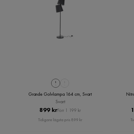
Grande Golvlampa 164 cm, Svart
Nit
Svart
Pris
Original
899 kr
1
Förr 1 199 kr
Pris
Tidigare lägsta pris 899 kr
Ti