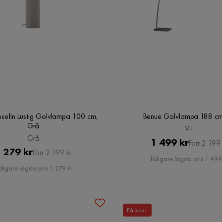
sefin Lustig Golvlampa 100 cm,
Benue Golvlampa 188 cm,
Grå
Vit
Grå
Pris
Original
1 499 kr
Förr 2 199 
Pris
Original
 279 kr
Förr 2 199 kr
Pris
Tidigare lägsta pris 1 499
Pris
digare lägsta pris 1 279 kr
Få kvar