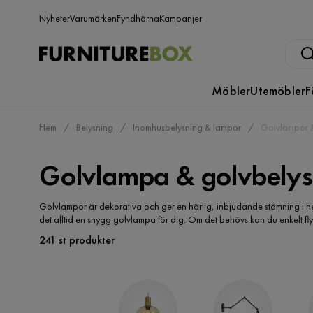
Nyheter
Varumärken
Fyndhörna
Kampanjer
Möbler
Utemöbler
F
Hem
Belysning
Inomhusbelysning & lampor
Golvlampor &
Golvlampa & golvbelys
Golvlampor är dekorativa och ger en härlig, inbjudande stämning i he
det alltid en snygg golvlampa för dig. Om det behövs kan du enkelt 
241 st produkter