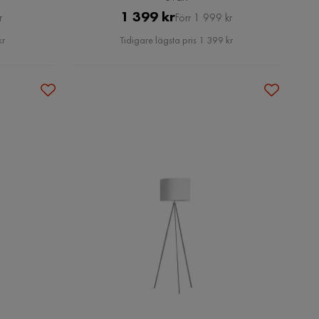
Pris
Original
1 399 kr
r
Förr 1 999 kr
Pris
kr
Tidigare lägsta pris 1 399 kr