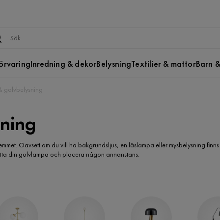
örvaring
Inredning & dekor
Belysning
Textilier & mattor
Barn &
 golvbelysning
ning
mmet. Oavsett om du vill ha bakgrundsljus, en läslampa eller mysbelysning finns
flytta din golvlampa och placera någon annanstans.