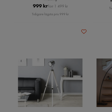
Pris
Original
999 kr
Förr 1 499 kr
Ti
Pris
Tidigare lägsta pris 999 kr