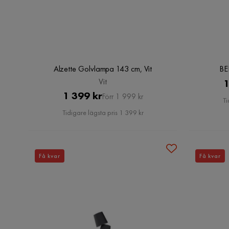
Alzette Golvlampa 143 cm, Vit
BE
Vit
1
Pris
Original
1 399 kr
Förr 1 999 kr
Ti
Pris
Tidigare lägsta pris 1 399 kr
Få kvar
Få kvar