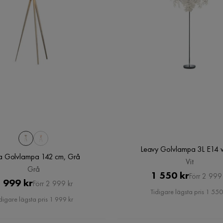
Leavy Golvlampa 3L E14 vi
ra Golvlampa 142 cm, Grå
Vit
Grå
Pris
Original
1 550 kr
Förr 2 999 
Pris
Original
 999 kr
Förr 2 999 kr
Pris
Tidigare lägsta pris 1 550
Pris
digare lägsta pris 1 999 kr