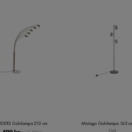
NDERS Golvlampa 210 cm
Mistago Golvlampa 163 c
Pris
Original
Grå
 499 kr