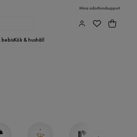
Mina sidor
Kundsupport
 bebis
Kök & hushåll