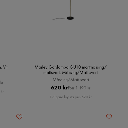
 Vit
Marley Golvlampa GU10 mattmässing/
mattsvart, Mässing/Matt svart
Mässing/Matt svart
kr
Pris
Original
620 kr
Förr 1 199 kr
 kr
Pris
Tidigare lägsta pris 620 kr