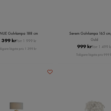
NUE Golvlampa 188 cm
Severn Golvlampa 165 cm
Pris
Original
Guld
 399 kr
Förr 1 999 kr
Pris
Original
999 kr
Pris
Förr 1 499 k
digare lägsta pris 1 399 kr
Pris
Tidigare lägsta pris 999 