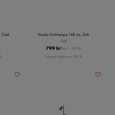
, Guld
Vistula Golvlampa 148 cm, Grå
Grå
Pris
Original
799 kr
r
Förr 1 199 kr
Pris
kr
Tidigare lägsta pris 799 kr