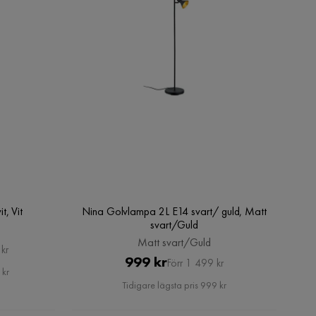
t, Vit
Nina Golvlampa 2L E14 svart/ guld, Matt
svart/Guld
Matt svart/Guld
kr
Pris
Original
999 kr
Förr 1 499 kr
 kr
Pris
Tidigare lägsta pris 999 kr