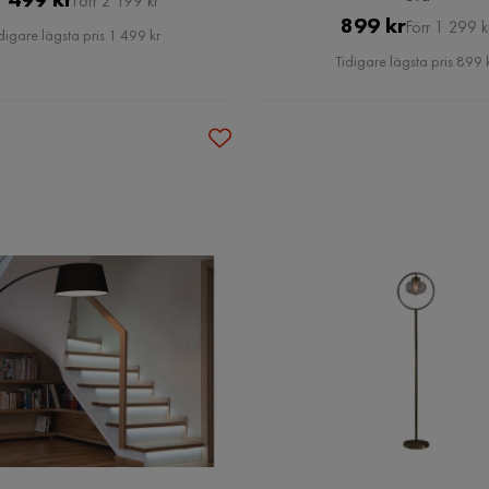
Förr 2 199 kr
Pris
Original
899 kr
Pris
Förr 1 299 k
digare lägsta pris 1 499 kr
Pris
Tidigare lägsta pris 899 