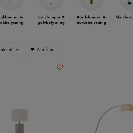
Taklampor &
Golvlampor &
Bordslampor &
Skrivbor
takbelysning
golvbelysning
bordsbelysning
aterial
Alla filter