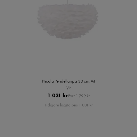
Nicola Pendellampa 30 cm, Vit
Vit
Pris
Original
1 031 kr
Förr 1 799 kr
Pris
Tidigare lägsta pris 1 031 kr