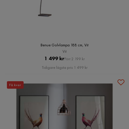
Benue Golvlampa 188 cm, Vit
Vit
Pris
Original
1 499 kr
Förr 2 199 kr
Pris
Tidigare lägsta pris 1 499 kr
Få kvar