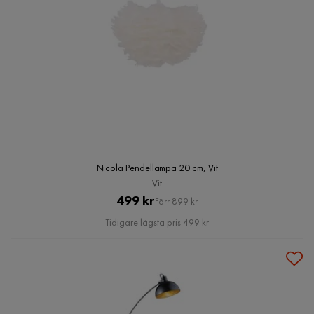
Nicola Pendellampa 20 cm, Vit
Vit
Pris
Original
499 kr
Förr 899 kr
Pris
Tidigare lägsta pris 499 kr