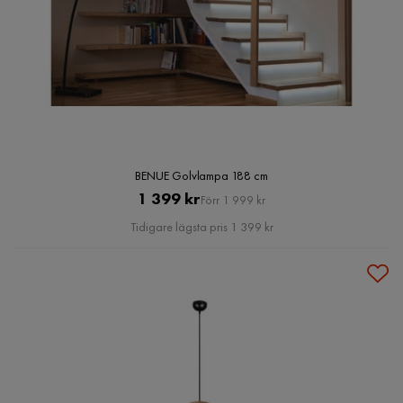
BENUE Golvlampa 188 cm
Pris
Original
1 399 kr
Förr 1 999 kr
Pris
Tidigare lägsta pris 1 399 kr