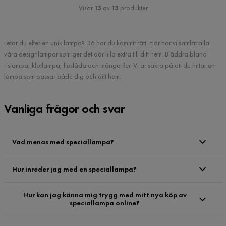
Visar
13
av
13
produkter
Letar du efter en unik lampa? Då har du kommit rätt. Här har vi samlat alla
våra designlampor som ger det där lilla extra till ditt hem. Bläddra bland
rislampa, klotlampa, ljuslåda och många fler. Vi är säkra på att du hittar en
lampa som passar både dig och ditt hem.
Vanliga frågor och svar
Vad menas med speciallampa?
Hur inreder jag med en speciallampa?
Hur kan jag känna mig trygg med mitt nya köp av
speciallampa online?