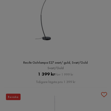
Recife Golvlampa E27 svart/ guld, Svart/Guld
Svart/Guld
Pris
Original
1 399 kr
Förr 1 999 kr
Pris
Tidigare lägsta pris 1 399 kr
Bevaka