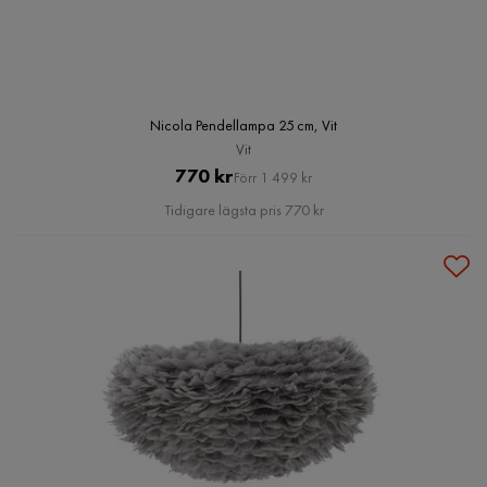
Nicola Pendellampa 25 cm, Vit
Vit
Pris
Original
770 kr
Förr 1 499 kr
Pris
Tidigare lägsta pris 770 kr