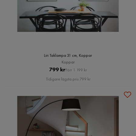
Liri Taklampa 31 cm, Koppar
Koppar
Pris
Original
799 kr
Förr 1 199 kr
Pris
Tidigare lägsta pris 799 kr