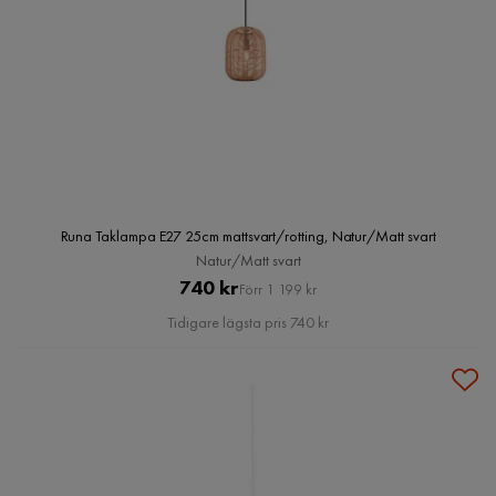
Runa Taklampa E27 25cm mattsvart/rotting, Natur/Matt svart
Natur/Matt svart
Pris
Original
740 kr
Förr 1 199 kr
Pris
Tidigare lägsta pris 740 kr