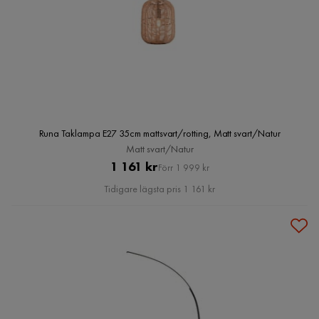
Runa Taklampa E27 35cm mattsvart/rotting, Matt svart/Natur
Matt svart/Natur
Pris
Original
1 161 kr
Förr 1 999 kr
Pris
Tidigare lägsta pris 1 161 kr