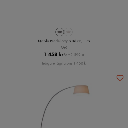
Nicola Pendellampa 36 cm, Grå
Grå
Pris
Original
1 458 kr
Förr 2 599 kr
Pris
Tidigare lägsta pris 1 458 kr