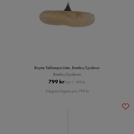
Boyne Taklampa Liten, Bambu/Ljusbrun
Bambu/Ljusbrun
Pris
Original
799 kr
Förr 1 199 kr
Pris
Tidigare lägsta pris 799 kr