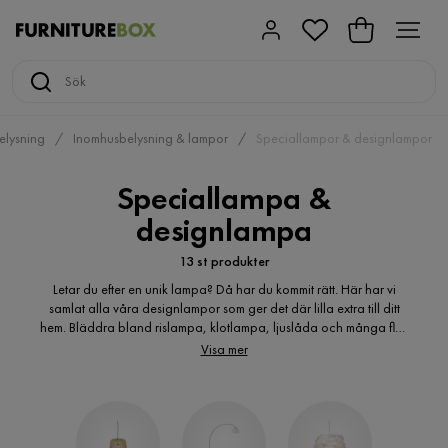
elysning
Inomhusbelysning & lampor
Speciallampor & designlampor
Speciallampa &
designlampa
13 st produkter
Letar du efter en unik lampa? Då har du kommit rätt. Här har vi
samlat alla våra designlampor som ger det där lilla extra till ditt
hem. Bläddra bland rislampa, klotlampa, ljuslåda och många fler.
Vi är säkra på att du hittar en lampa som passar både dig och ditt
Visa mer
hem.