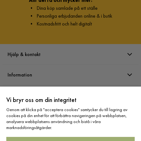
Allt detta och mycket mer:
•
Dina köp samlade på ett ställe
•
Personliga erbjudanden online & i butik
•
Kostnadsfritt och helt digitalt
Hjälp & kontakt
Information
Varumärken
Vi bryr oss om din integritet
Genom att klicka på "acceptera cookies" samtycker du till lagring av
Sortiment
cookies på din enhet för att förbättra navigeringen på webbplatsen,
analysera webbplatsens användning och bistå i våra
marknadsföringsåtgärder.