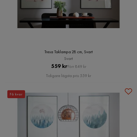
Tresa Taklampa 28 cm, Svart
Svart
Pris
Original
559 kr
Förr 849 kr
Pris
Tidigare lägsta pris 559 kr
Få kvar