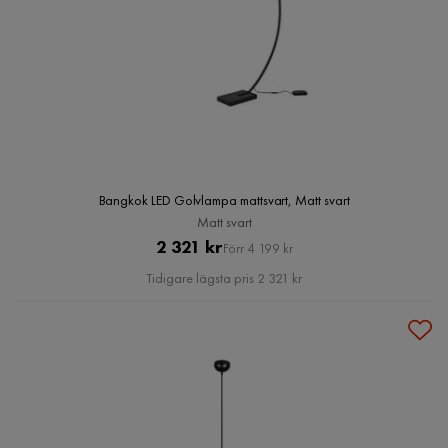
Bangkok LED Golvlampa mattsvart, Matt svart
Matt svart
Pris
Original
2 321 kr
Förr 4 199 kr
Pris
Tidigare lägsta pris 2 321 kr