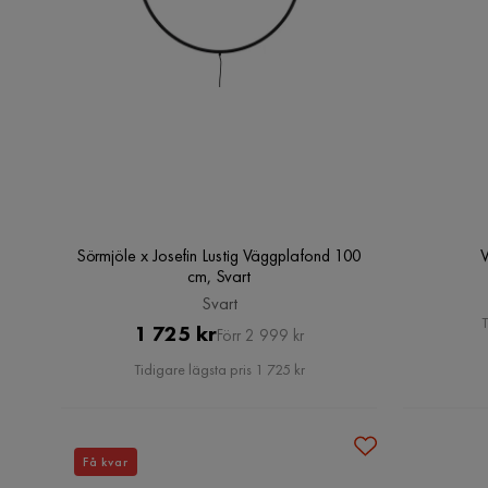
Sörmjöle x Josefin Lustig Väggplafond 100
cm, Svart
Svart
T
Pris
Original
1 725 kr
Förr 2 999 kr
Pris
Tidigare lägsta pris 1 725 kr
Få kvar