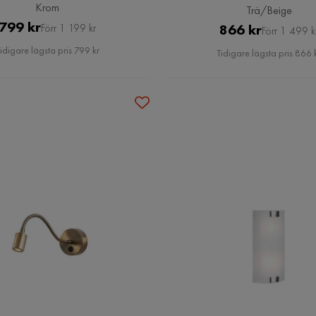
Krom
Trä/Beige
Pris
Original
799 kr
Pris
Original
866 kr
Förr 1 199 kr
Förr 1 499 k
Pris
Pris
idigare lägsta pris 799 kr
Tidigare lägsta pris 866 