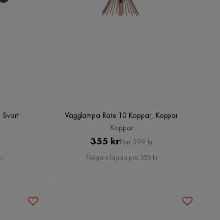
 Svart
Vägglampa Rate 10 Koppar, Koppar
Koppar
Pris
Original
355 kr
Förr 599 kr
Pris
kr
Tidigare lägsta pris 355 kr