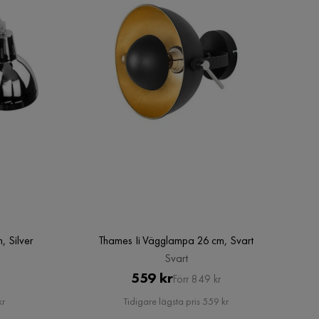
 Silver
Thames Ii Vägglampa 26 cm, Svart
Svart
Pris
Original
559 kr
Förr 849 kr
Pris
kr
Tidigare lägsta pris 559 kr