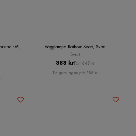
stad stål,
Vägglampa Rathour Svart, Svart
Svart
Pris
Original
388 kr
Förr 649 kr
Pris
Tidigare lägsta pris 388 kr
kr