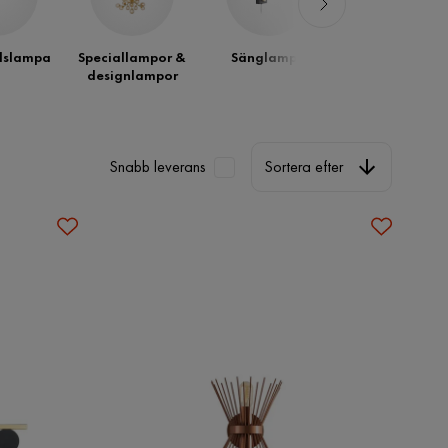
dslampa
Speciallampor &
Sänglampa
Läslampa
designlampor
Sortera efter
Snabb leverans
Sortera efter