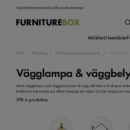
Nyheter
Varumärken
Fyndhörna
Kampanjer
Möbler
Utemöbler
F
Hem
Belysning
Inomhusbelysning & lampor
Vägglampor 
Vägglampa & väggbely
Med vägglampor på väggarna lyser du upp ditt hem och skapar enkelt 
funktioner beroende på vilken lamptyp du väljer. Du kan skapa en vils
378 st produkter