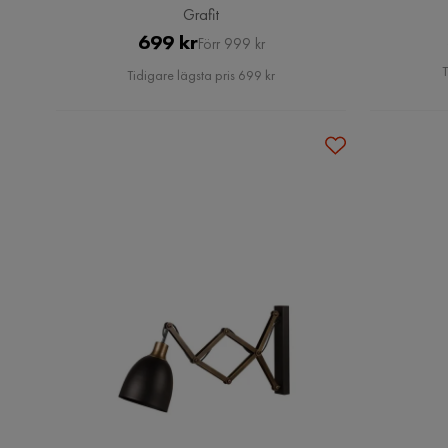
Grafit
Pris
Original
699 kr
Förr 999 kr
Pris
T
Tidigare lägsta pris 699 kr