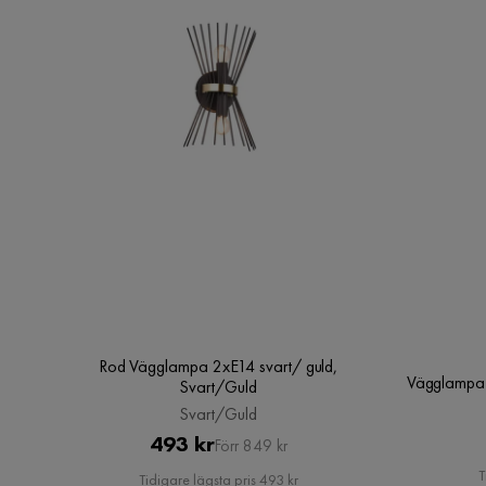
Rod Vägglampa 2xE14 svart/ guld,
Vägglampa S
Svart/Guld
Svart/Guld
Pris
Original
493 kr
Förr 849 kr
Pris
T
Tidigare lägsta pris 493 kr