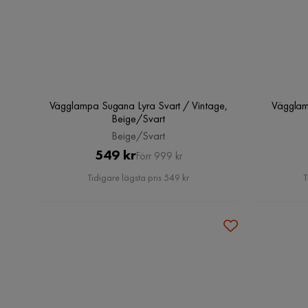
Vägglampa Sugana Lyra Svart / Vintage,
Vägglam
Beige/Svart
Beige/Svart
Pris
Original
549 kr
Förr 999 kr
Pris
Tidigare lägsta pris 549 kr
T