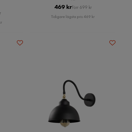
Pris
Original
469 kr
Förr 699 kr
r
Pris
Tidigare lägsta pris 469 kr
kr