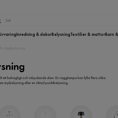
örvaring
Inredning & dekor
Belysning
Textilier & mattor
Barn &
& väggbelysning
sning
ett behagligt och inbjudande sken. En vägglampa kan fylla flera olika
am mysbelysning eller en riktad punktbelysning.