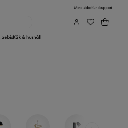
Mina sidor
Kundsupport
 bebis
Kök & hushåll