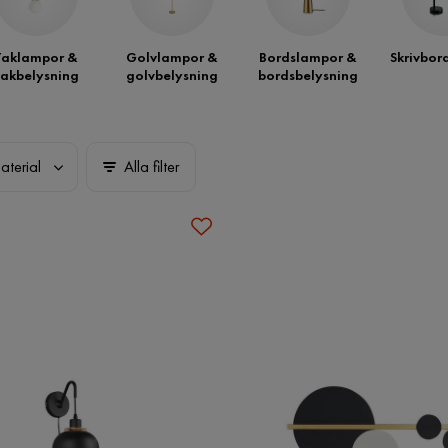
Taklampor &
Golvlampor &
Bordslampor &
Skrivbor
takbelysning
golvbelysning
bordsbelysning
aterial
Alla filter