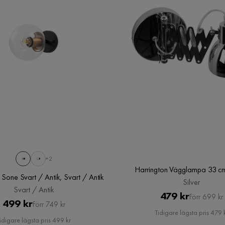
+2
Harrington Vägglampa 33 cm,
one Svart / Antik, Svart / Antik
Silver
Svart / Antik
Pris
Original
479 kr
Förr 699 kr
Pris
Original
499 kr
Förr 749 kr
Pris
Tidigare lägsta pris 479 
Pris
idigare lägsta pris 499 kr