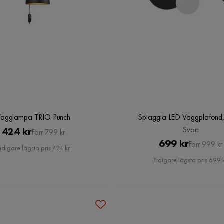
Vägglampa TRIO Punch
Spiaggia LED Väggplafond,
Pris
Original
Svart
424 kr
Förr 799 kr
Pris
Original
699 kr
Pris
Förr 999 kr
idigare lägsta pris 424 kr
Pris
Tidigare lägsta pris 699 