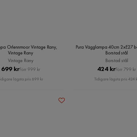
pa Orlennmoor Vintage Rany,
Pura Vägglampa 40cm 2xE27 bor
Vintage Rany
Borstad stål
Vintage Rany
Borstad stål
Pris
Original
Pris
Original
699 kr
424 kr
Förr 999 kr
Förr 799 kr
Pris
Pris
idigare lägsta pris 699 kr
Tidigare lägsta pris 424 