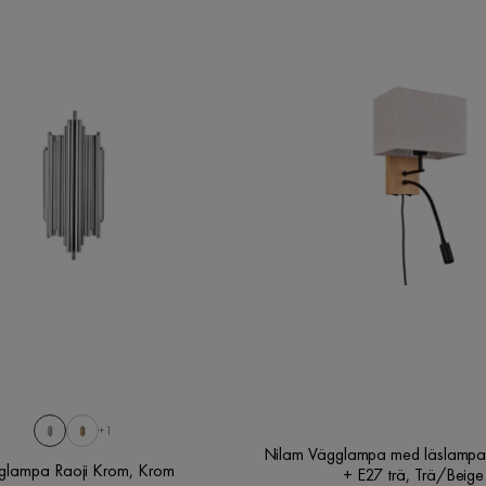
+1
Nilam Vägglampa med läslampa
glampa Raoji Krom, Krom
+ E27 trä, Trä/Beige