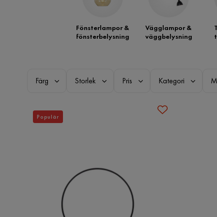
Fönsterlampor &
Vägglampor &
fönsterbelysning
väggbelysning
Färg
Storlek
Pris
Kategori
M
Populär