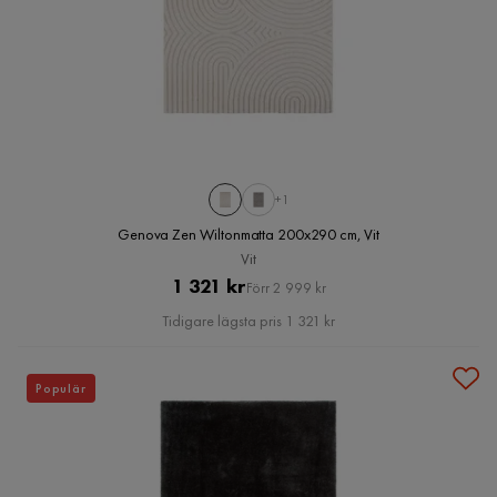
+1
Genova Zen Wiltonmatta 200x290 cm, Vit
Vit
Pris
Original
1 321 kr
Förr 2 999 kr
Pris
Tidigare lägsta pris 1 321 kr
Populär