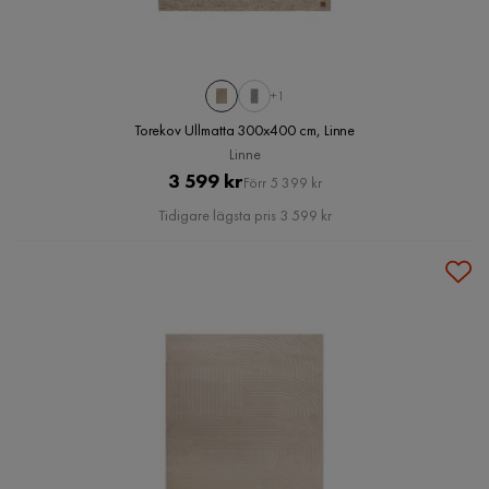
+1
Torekov Ullmatta 300x400 cm, Linne
Linne
Pris
Original
3 599 kr
Förr 5 399 kr
Pris
Tidigare lägsta pris 3 599 kr