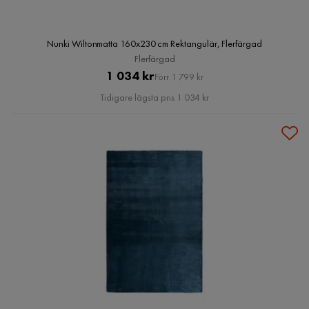
Nunki Wiltonmatta 160x230 cm Rektangulär, Flerfärgad
Flerfärgad
Pris
Original
1 034 kr
Förr 1 799 kr
Pris
Tidigare lägsta pris 1 034 kr