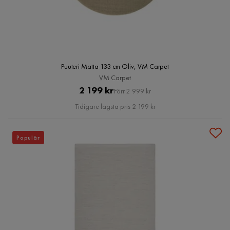
Puuteri Matta 133 cm Oliv, VM Carpet
VM Carpet
Pris
Original
2 199 kr
Förr 2 999 kr
Pris
Tidigare lägsta pris 2 199 kr
Populär