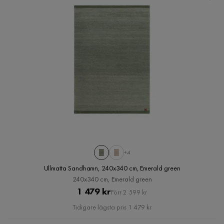
+4
Ullmatta Sandhamn, 240x340 cm, Emerald green
240x340 cm, Emerald green
Pris
Original
1 479 kr
Förr 2 599 kr
Pris
Tidigare lägsta pris 1 479 kr