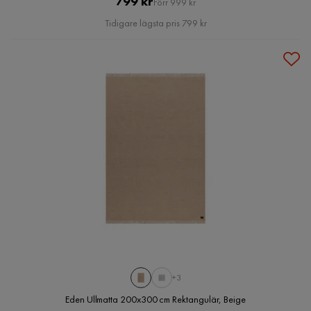
Pris
Original
799 kr
Förr 999 kr
Pris
Tidigare lägsta pris 799 kr
+3
Eden Ullmatta 200x300 cm Rektangulär, Beige