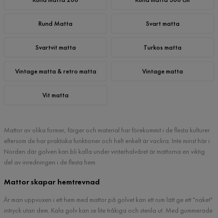
Rund Matta
Svart matta
Svartvit matta
Turkos matta
Vintage matta & retro matta
Vintage matta
Vit matta
Mattor av olika former, färger och material har förekommit i de flesta kulturer
eftersom de har praktiska funktioner och helt enkelt är vackra. Inte minst här i
Norden där golven kan bli kalla under vinterhalvåret är mattorna en viktig
del av inredningen i de flesta hem.
Mattor skapar hemtrevnad
Är man uppvuxen i ett hem med mattor på golvet kan ett rum lätt ge ett "naket"
intryck utan dem. Kala golv kan se lite tråkiga och sterila ut. Med gummerade