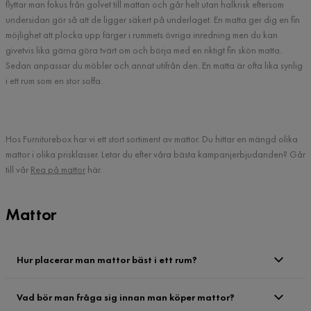
flyttar man fokus från golvet till mattan och går helt utan halkrisk eftersom
undersidan gör så att de ligger säkert på underlaget. En matta ger dig en fin
möjlighet att plocka upp färger i rummets övriga inredning men du kan
givetvis lika gärna göra tvärt om och börja med en riktigt fin skön matta.
Sedan anpassar du möbler och annat utifrån den. En matta är ofta lika synlig
i ett rum som en stor soffa.
Hos Furniturebox har vi ett stort sortiment av mattor. Du hittar en mängd olika
mattor i olika prisklasser. Letar du efter våra bästa kampanjerbjudanden? Går
till vår
Rea på mattor
här.
Mattor
Hur placerar man mattor bäst i ett rum?
Vad bör man fråga sig innan man köper mattor?