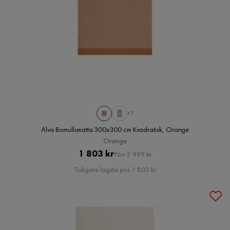
+7
Alva Bomullsmatta 300x300 cm Kvadratisk, Orange
Orange
Pris
Original
1 803 kr
Förr 2 999 kr
Pris
Tidigare lägsta pris 1 803 kr