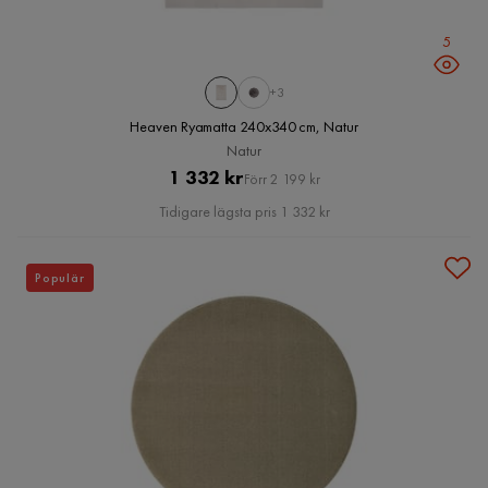
5
+3
Heaven Ryamatta 240x340 cm, Natur
Natur
Pris
Original
1 332 kr
Förr 2 199 kr
Pris
Tidigare lägsta pris 1 332 kr
Populär