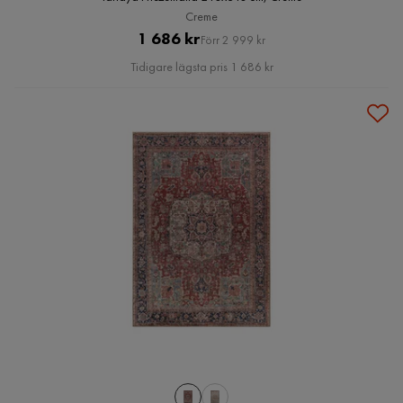
Creme
Pris
Original
1 686 kr
Förr 2 999 kr
Pris
Tidigare lägsta pris 1 686 kr