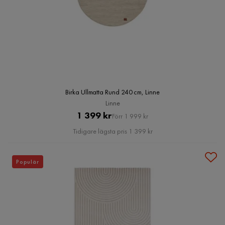
Birka Ullmatta Rund 240 cm, Linne
Linne
Pris
Original
1 399 kr
Förr 1 999 kr
Pris
Tidigare lägsta pris 1 399 kr
Populär