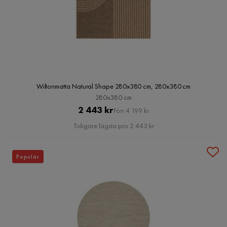
Wiltonmatta Natural Shape 280x380 cm, 280x380 cm
280x380 cm
Pris
Original
2 443 kr
Förr 4 199 kr
Pris
Tidigare lägsta pris 2 443 kr
Populär