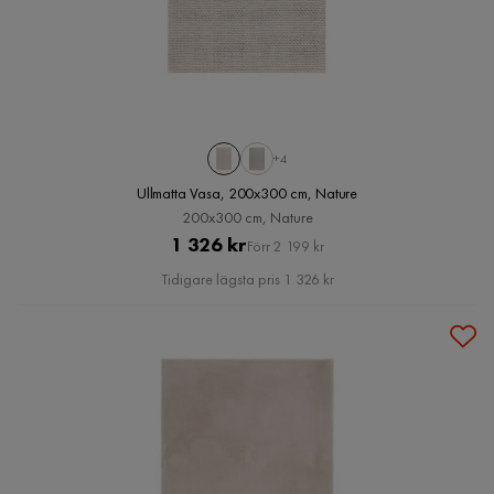
+4
Ullmatta Vasa, 200x300 cm, Nature
200x300 cm, Nature
Pris
Original
1 326 kr
Förr 2 199 kr
Pris
Tidigare lägsta pris 1 326 kr