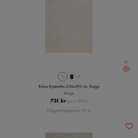
11
+5
Relax Ryamatta 200x290 cm, Beige
Beige
Pris
Original
731 kr
Förr 1 199 kr
Pris
Tidigare lägsta pris 731 kr