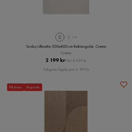
+4
Torsby Ullmatta 300x400 cm Rektangulär, Creme
Creme
Pris
Original
2 199 kr
Förr 4 399 kr
Pris
Tidigare lägsta pris 2 199 kr
Få kvar
Populär