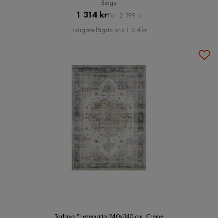
Beige
Pris
Original
1 314 kr
Förr 2 199 kr
Pris
Tidigare lägsta pris 1 314 kr
Tarfaya Friezematta 240x340 cm, Creme