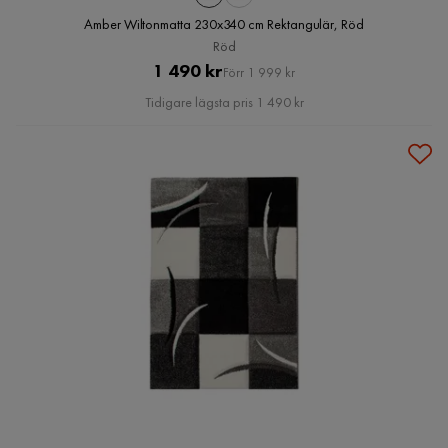
Amber Wiltonmatta 230x340 cm Rektangulär, Röd
Röd
Pris
Original
1 490 kr
Förr 1 999 kr
Pris
Tidigare lägsta pris 1 490 kr