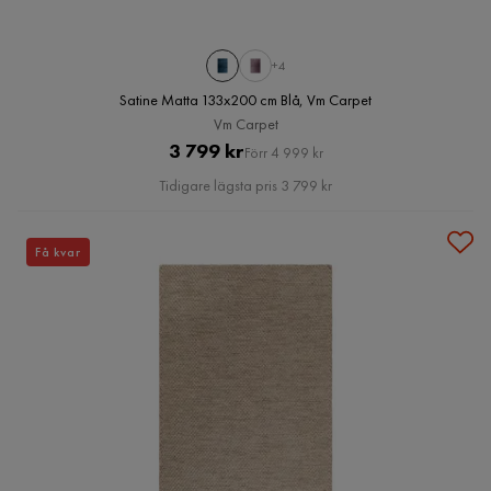
+4
Satine Matta 133x200 cm Blå, Vm Carpet
Vm Carpet
Pris
Original
3 799 kr
Förr 4 999 kr
Pris
Tidigare lägsta pris 3 799 kr
Få kvar