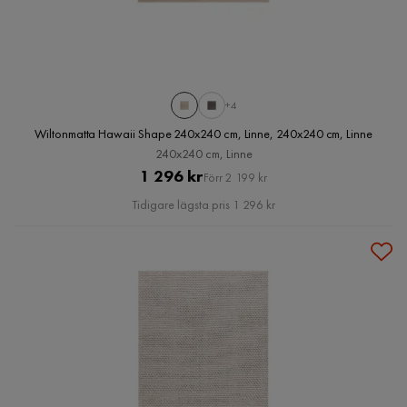
+4
Wiltonmatta Hawaii Shape 240x240 cm, Linne, 240x240 cm, Linne
240x240 cm, Linne
Pris
Original
1 296 kr
Förr 2 199 kr
Pris
Tidigare lägsta pris 1 296 kr