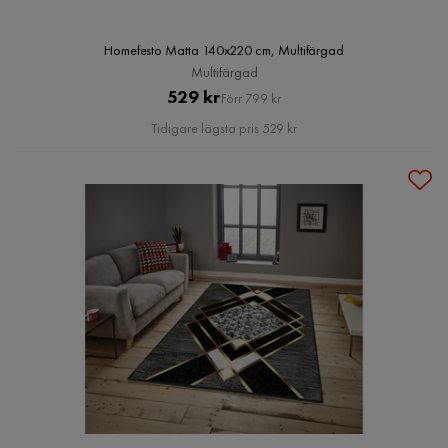
Homefesto Matta 140x220 cm, Multifärgad
Multifärgad
Pris
Original
529 kr
Förr 799 kr
Pris
Tidigare lägsta pris 529 kr