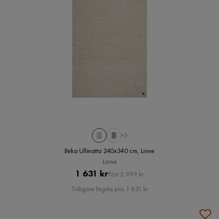
+5
Birka Ullmatta 240x340 cm, Linne
Linne
Pris
Original
1 631 kr
Förr 2 999 kr
Pris
Tidigare lägsta pris 1 631 kr