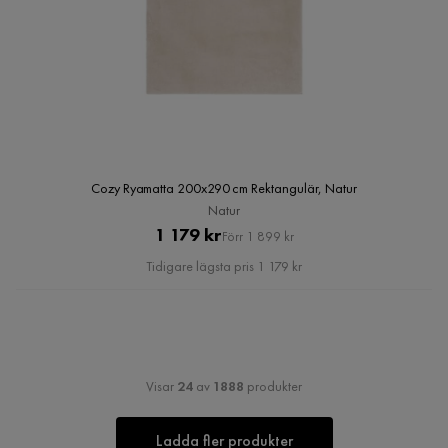
Cozy Ryamatta 200x290 cm Rektangulär, Natur
Natur
Pris
Original
1 179 kr
Förr 1 899 kr
Pris
Tidigare lägsta pris 1 179 kr
Visar
24
av
1888
produkter
Ladda fler produkter