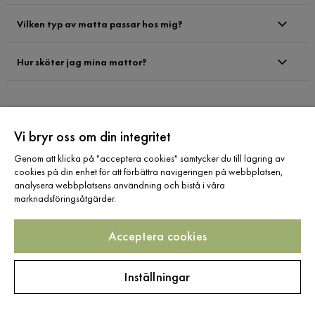
Vilken typ av matta passar hos mig?
Hur sköter jag mina mattor?
Vi bryr oss om din integritet
Registrera dig för
Genom att klicka på "acceptera cookies" samtycker du till lagring av
cookies på din enhet för att förbättra navigeringen på webbplatsen,
nyhetsbrev
analysera webbplatsens användning och bistå i våra
marknadsföringsåtgärder.
Ange din e-postadress
Acceptera cookies
Inställningar
Prenumerera