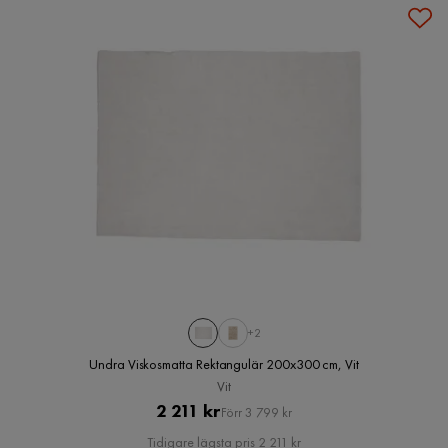
+2
Undra Viskosmatta Rektangulär 200x300 cm, Vit
Vit
Pris
Original
2 211 kr
Förr 3 799 kr
Pris
Tidigare lägsta pris 2 211 kr