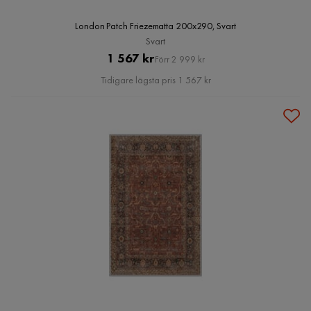
London Patch Friezematta 200x290, Svart
Svart
Pris
Original
1 567 kr
Förr 2 999 kr
Pris
Tidigare lägsta pris 1 567 kr