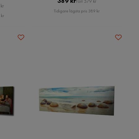
Pris
Original
389 kr
Förr 579 kr
kr
Pris
Tidigare lägsta pris 389 kr
 kr