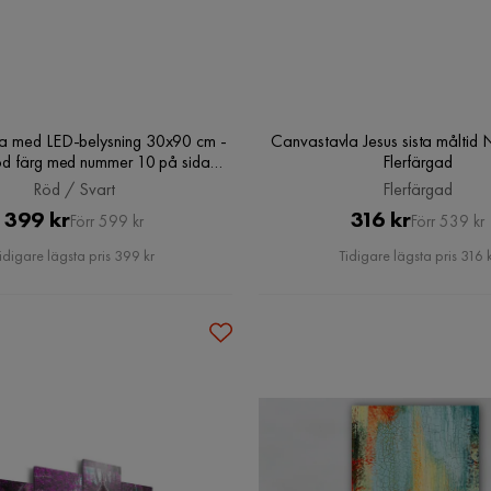
a med LED-belysning 30x90 cm -
Canvastavla Jesus sista måltid 
 röd färg med nummer 10 på sidan,
Flerfärgad
Röd / Svart
Röd / Svart
Flerfärgad
Pris
Original
Pris
Original
399 kr
316 kr
Förr 599 kr
Förr 539 kr
Pris
Pris
idigare lägsta pris 399 kr
Tidigare lägsta pris 316 