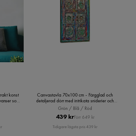
rakt konst
Canvastavla 70x100 cm - Färgglad och
yanser som
detaljerad dörr med intrikata sniderier och
 / Orange /
mönster, Grön / Blå / Röd
n
Grön / Blå / Röd
Pris
Original
439 kr
Förr 649 kr
Pris
kr
Tidigare lägsta pris 439 kr