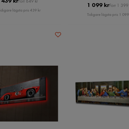
Pris
Original
439 kr
Förr 649 kr
Pris
Original
1 099 kr
Förr 1 399 
Pris
idigare lägsta pris 439 kr
Pris
Tidigare lägsta pris 1 099