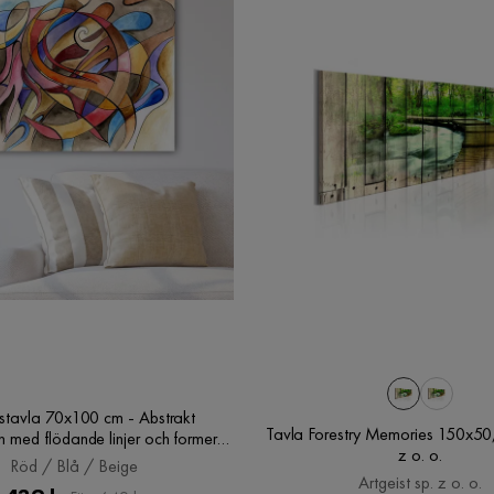
tavla 70x100 cm - Abstrakt
Tavla Forestry Memories 150x50, 
 med flödande linjer och former i
z o. o.
kalla färger, Röd / Blå / Beige
Röd / Blå / Beige
Artgeist sp. z o. o.