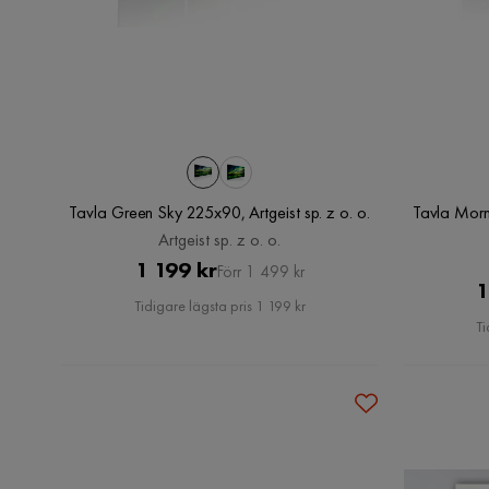
Tavla Green Sky 225x90, Artgeist sp. z o. o.
Tavla Morn
Artgeist sp. z o. o.
Pris
Original
1 199 kr
Förr 1 499 kr
1
Pris
Tidigare lägsta pris 1 199 kr
Ti