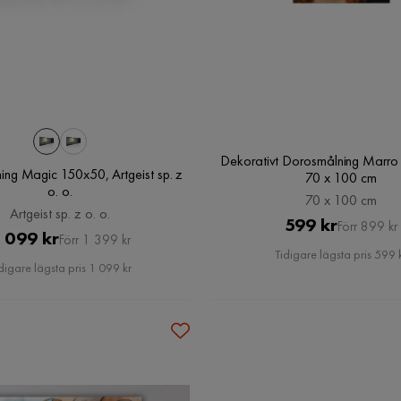
Dekorativt Dorosmålning Marro 
ing Magic 150x50, Artgeist sp. z
70 x 100 cm
o. o.
70 x 100 cm
Artgeist sp. z o. o.
Pris
Original
599 kr
Förr 899 kr
Pris
Original
 099 kr
Förr 1 399 kr
Pris
Tidigare lägsta pris 599 
Pris
digare lägsta pris 1 099 kr