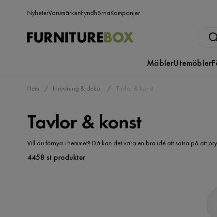
Nyheter
Varumärken
Fyndhörna
Kampanjer
Möbler
Utemöbler
F
Hem
Inredning & dekor
Tavlor & konst
Tavlor & konst
Vill du förnya i hemmet? Då kan det vara en bra idé att satsa på att 
4458 st produkter