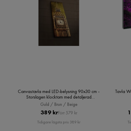
Canvastavla med LED-belysning 90x30 cm -
Tavla W
Storslagen klocktorn med detaljerad
arkitektur, Guld / Brun / Beige
Guld / Brun / Beige
Pris
Original
389 kr
1
Förr 579 kr
Pris
Tidigare lägsta pris 389 kr
Ti