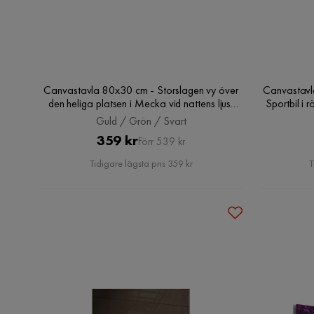
Canvastavla 80x30 cm - Storslagen vy över
Canvastavl
den heliga platsen i Mecka vid nattens ljus,
Sportbil i
Guld / Grön / Svart
Guld / Grön / Svart
Pris
Original
359 kr
Förr 539 kr
Pris
Tidigare lägsta pris 359 kr
T