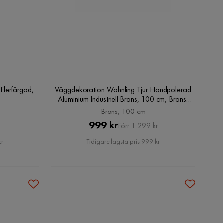
Flerfärgad,
Väggdekoration Wohnling Tjur Handpolerad
Aluminium Industriell Brons, 100 cm, Brons,
100 cm
Brons, 100 cm
Pris
Original
999 kr
Förr 1 299 kr
Pris
kr
Tidigare lägsta pris 999 kr