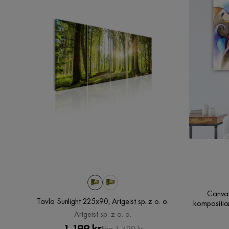
Canvas
Tavla Sunlight 225x90, Artgeist sp. z o. o.
komposition
varma och 
Artgeist sp. z o. o.
Pris
Original
1 199 kr
Förr 1 499 kr