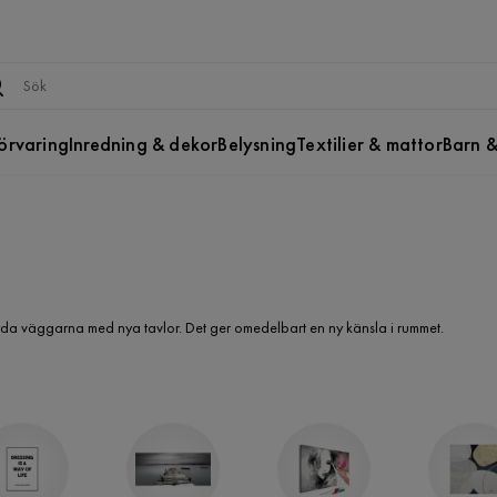
örvaring
Inredning & dekor
Belysning
Textilier & mattor
Barn &
pryda väggarna med nya tavlor. Det ger omedelbart en ny känsla i rummet.