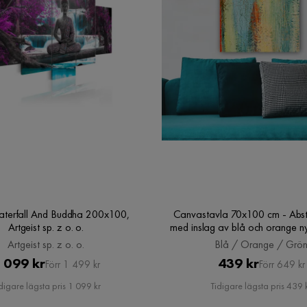
aterfall And Buddha 200x100,
Canvastavla 70x100 cm - Abst
Artgeist sp. z o. o.
med inslag av blå och orange n
skapar en dynamisk textur, Blå
Artgeist sp. z o. o.
Blå / Orange / Grö
Grön
Pris
Original
Pris
Original
 099 kr
439 kr
Förr 1 499 kr
Förr 649 kr
Pris
Pris
digare lägsta pris 1 099 kr
Tidigare lägsta pris 439 