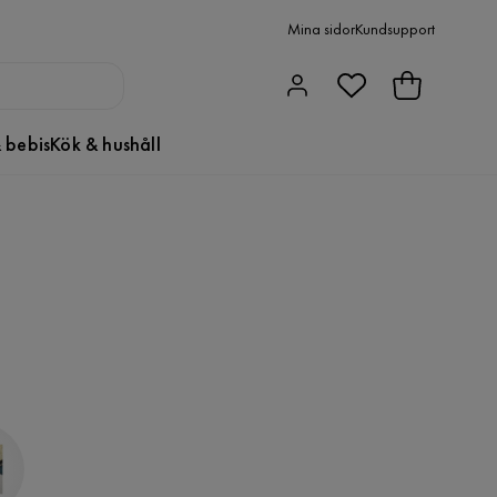
Mina sidor
Kundsupport
 bebis
Kök & hushåll