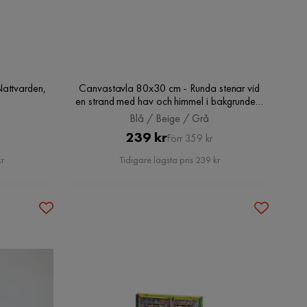
Nattvarden,
Canvastavla 80x30 cm - Runda stenar vid
en strand med hav och himmel i bakgrunden,
Blå / Beige / Grå
Blå / Beige / Grå
Pris
Original
239 kr
Förr 359 kr
Pris
kr
Tidigare lägsta pris 239 kr