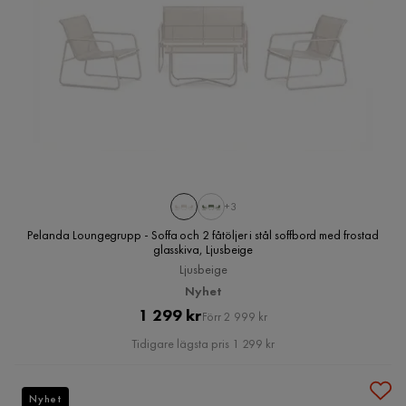
+3
Pelanda Loungegrupp - Soffa och 2 fåtöljer i stål soffbord med frostad
glasskiva, Ljusbeige
Ljusbeige
Nyhet
Pris
Original
1 299 kr
Förr 2 999 kr
Pris
Tidigare lägsta pris 1 299 kr
Nyhet