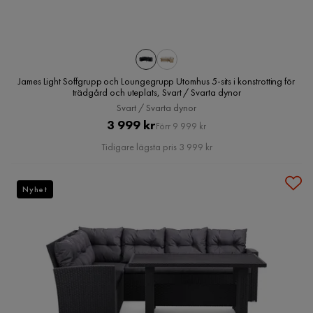
James Light Soffgrupp och Loungegrupp Utomhus 5-sits i konstrotting för
trädgård och uteplats, Svart / Svarta dynor
Svart / Svarta dynor
Pris
Original
3 999 kr
Förr 9 999 kr
Pris
Tidigare lägsta pris 3 999 kr
Nyhet