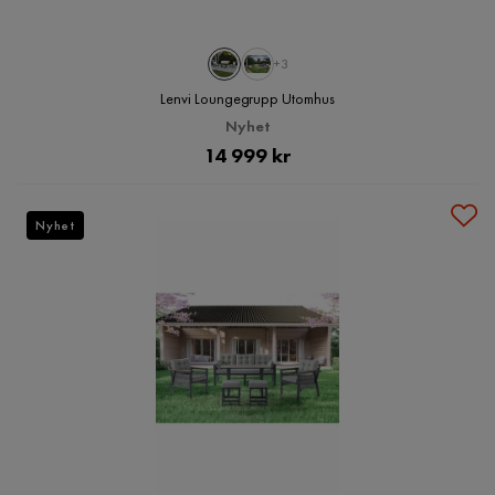
+3
Lenvi Loungegrupp Utomhus
Nyhet
Pris
14 999 kr
Nyhet