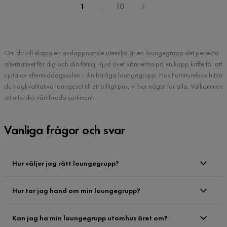
1
...
10
Om du vill skapa en avslappnande utemiljö är en loungegrupp det perfekta
alternativet för dig och din familj. Bjud över vännerna på en kopp kaffe för att
njuta av eftermiddagssolen i din härliga loungegrupp. Hos Furniturebox hittar
du högkvalitativa loungeset till ett billigt pris, vi har något för alla. Välkommen
att utforska vårt breda sortiment.
Vanliga frågor och svar
Hur väljer jag rätt loungegrupp?
Hur tar jag hand om min loungegrupp?
Kan jag ha min loungegrupp utomhus året om?