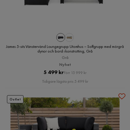
James 5-sits Vänstervänd Loungegrupp Utomhus – Soffgrupp med mörgrå
dynor och bord i konstrotting, Grå
Grå
Nyhet
Pris
Original
5 499 kr
Förr 15 999 kr
Pris
Tidigare lägsta pris 5 499 kr
Outlet