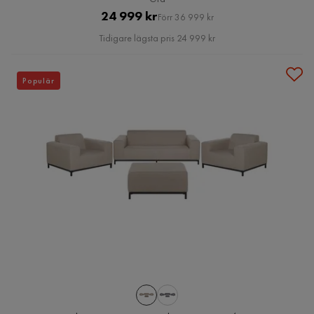
Pris
Original
24 999 kr
Förr 36 999 kr
Pris
Tidigare lägsta pris 24 999 kr
Populär