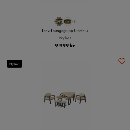
+8
Lenvi Loungegrupp Utomhus
Nyhet
Pris
9 999 kr
Nyhet