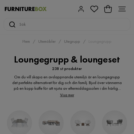
Hem
Utemöbler
Utegrupp
Loungegrupp
Loungegrupp & loungeset
238 st produkter
Om du vill skapa en avslappnande utemiljö är en loungegrupp
det perfekta alternativet för dig och din familj. Bjud över vännerna
på en kopp kaffe för att njuta av eftermiddagssolen i din härliga
loungegrupp. Hos Furniturebox hittar du högkvalitativa loungeset
Visa mer
till ett billigt pris, vi har något för alla. Välkommen att utforska vårt
breda sortiment.