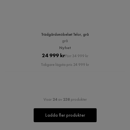
Trädgårdsmöbelset Telor, grå
grå
Nyhet
Pris
Original
24 999 kr
Förr 34 999 kr
Pris
Tidigare lägsta pris 24 999 kr
Visar
24
av
238
produkter
Ladda fler produkter