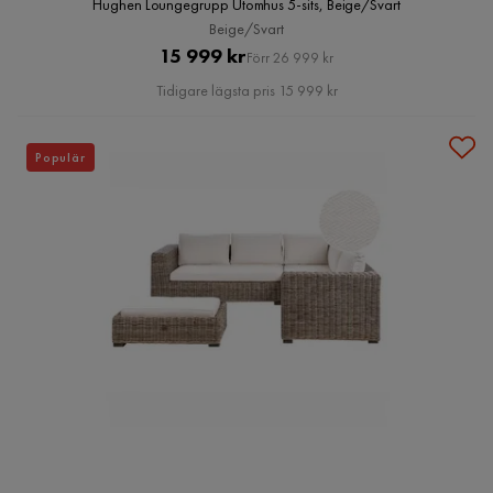
Hughen Loungegrupp Utomhus 5-sits, Beige/Svart
Beige/Svart
Pris
Original
15 999 kr
Förr 26 999 kr
Pris
Tidigare lägsta pris 15 999 kr
Populär