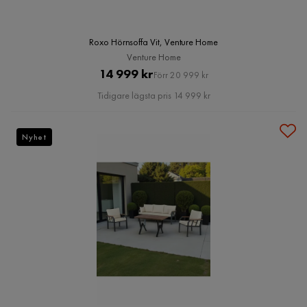
Roxo Hörnsoffa Vit, Venture Home
Venture Home
Pris
Original
14 999 kr
Förr 20 999 kr
Pris
Tidigare lägsta pris 14 999 kr
Nyhet