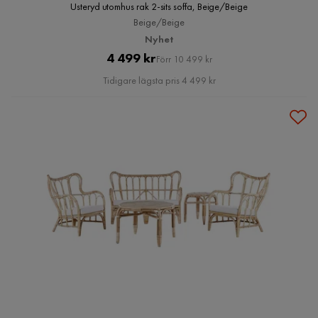
Usteryd utomhus rak 2-sits soffa, Beige/Beige
Beige/Beige
Nyhet
Pris
Original
4 499 kr
Förr 10 499 kr
Pris
Tidigare lägsta pris 4 499 kr