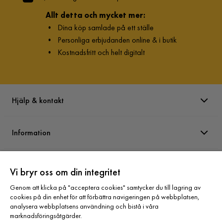
Allt detta och mycket mer:
•
Dina köp samlade på ett ställe
•
Personliga erbjudanden online & i butik
•
Kostnadsfritt och helt digitalt
Hjälp & kontakt
Information
Varumärken
Vi bryr oss om din integritet
Genom att klicka på "acceptera cookies" samtycker du till lagring av
Sortiment
cookies på din enhet för att förbättra navigeringen på webbplatsen,
analysera webbplatsens användning och bistå i våra
marknadsföringsåtgärder.