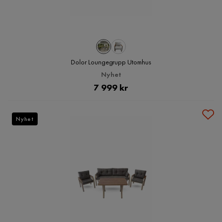
Dolor Loungegrupp Utomhus
Nyhet
Pris
7 999 kr
Nyhet