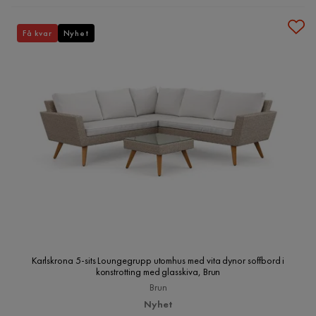
Få kvar
Nyhet
Karlskrona 5-sits Loungegrupp utomhus med vita dynor soffbord i
konstrotting med glasskiva, Brun
Brun
Nyhet