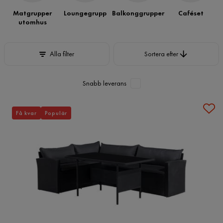
Matgrupper
Loungegrupp
Balkonggrupper
Caféset
utomhus
Sortera efter
Alla filter
Sortera efter
Snabb leverans
Få kvar
Populär