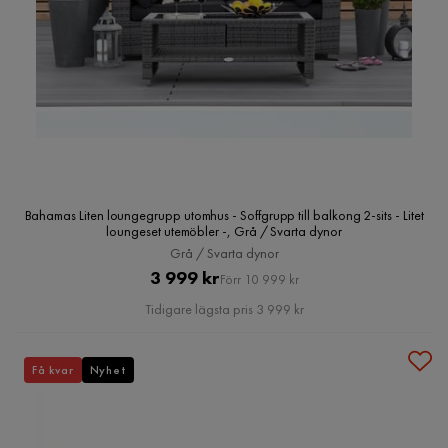
Bahamas Liten loungegrupp utomhus - Soffgrupp till balkong 2-sits - Litet
loungeset utemöbler -, Grå / Svarta dynor
Grå / Svarta dynor
Pris
Original
3 999 kr
Förr 10 999 kr
Pris
Tidigare lägsta pris 3 999 kr
Få kvar
Nyhet