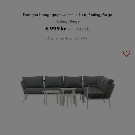
Pedagne Loungegrupp Utomhus 4-sits, Rotting/Beige
Rotting/Beige
Pris
Original
6 999 kr
Förr 10 499 kr
Pris
Tidigare lägsta pris 6 999 kr