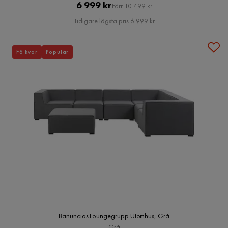
Pris
Original
6 999 kr
Förr 10 499 kr
Pris
Tidigare lägsta pris 6 999 kr
Få kvar
Populär
Banuncias Loungegrupp Utomhus, Grå
Grå