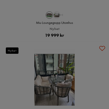
+1
Miu Loungegrupp Utomhus
Nyhet
Pris
19 999 kr
Nyhet