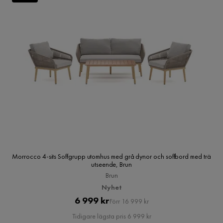
Morrocco 4-sits Soffgrupp utomhus med grå dynor och soffbord med trä
utseende, Brun
Brun
Nyhet
Pris
Original
6 999 kr
Förr 16 999 kr
Pris
Tidigare lägsta pris 6 999 kr