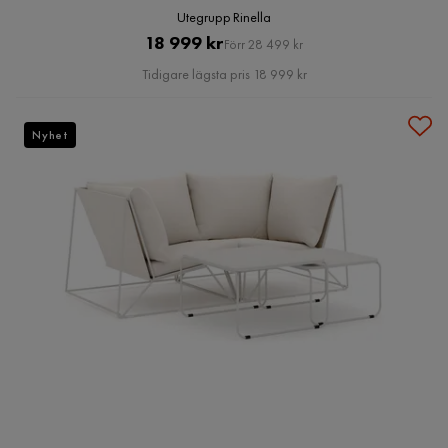
Utegrupp Rinella
Pris
Original
18 999 kr
Förr 28 499 kr
Pris
Tidigare lägsta pris 18 999 kr
Nyhet