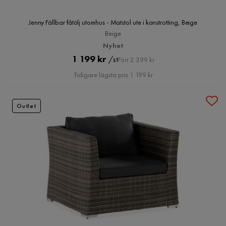
Jenny Fällbar fåtölj utomhus - Matstol ute i konstrotting, Beige
Beige
Nyhet
Pris
Original
1 199 kr
/st
Förr 2 399 kr
Pris
Tidigare lägsta pris 1 199 kr
Outlet