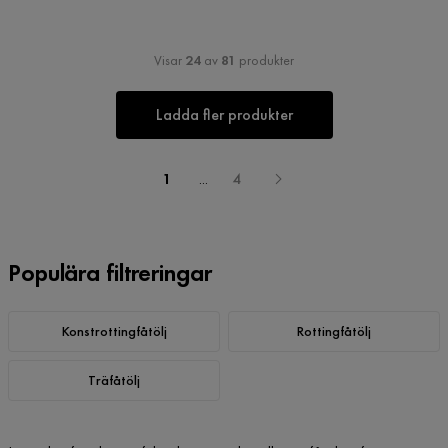
Visar
24
av
81
produkter
Ladda fler produkter
1
...
4
Populära filtreringar
Konstrottingfåtölj
Rottingfåtölj
Träfåtölj