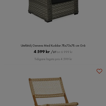
Utefåtölj Geneva Med Kuddar 78x75x78 cm Grå
Pris
Original
4 599 kr
/st
Förr 6 999 kr
Pris
Tidigare lägsta pris 4 599 kr