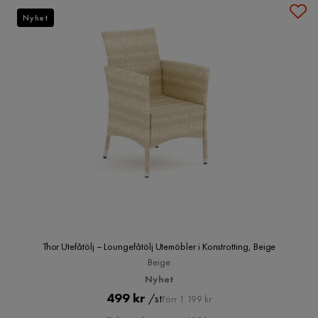
Nyhet
Thor Utefåtölj – Loungefåtölj Utemöbler i Konstrotting, Beige
Beige
Nyhet
Pris
Original
499 kr
/st
Förr 1 199 kr
Pris