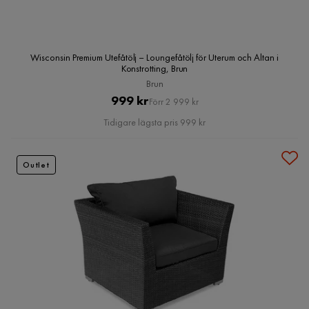
Wisconsin Premium Utefåtölj – Loungefåtölj för Uterum och Altan i
Konstrotting, Brun
Brun
Pris
Original
999 kr
Förr 2 999 kr
Pris
Tidigare lägsta pris 999 kr
Outlet