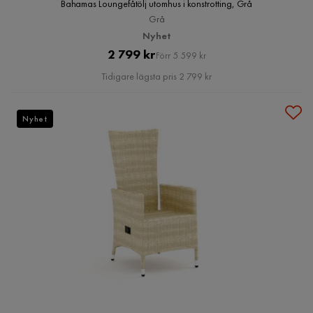
Bahamas Loungefåtölj utomhus i konstrotting, Grå
Grå
Nyhet
Pris
Original
2 799 kr
Förr 5 599 kr
Pris
Tidigare lägsta pris 2 799 kr
Nyhet