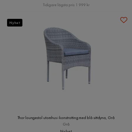
Pris
Tidigare lägsta pris 1 999 kr
Nyhet
Thor loungestol utomhus i konstrotting med blå sittdyna, Grå
Grå
Nyhet