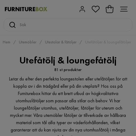
Hem
Utemöbler
Utestolar & fåtöljer
Utefåtöljer & loungefåtöljer
Utefåtölj & loungefåtölj
81 st produkter
Letar du efter den perfekta loungestolen eller utefåtöljen för att
koppla av i din trädgård eller på din uteplats? Hos oss på
Furniturebox hittar du ett brett utbud av högkvalitativa
utomhusfåtöljer som passar alla stilar och behov. Vi har
loungefåtöljer utomhus, utefåtöljer, fåtöljer för uterum och
mycket mer. Våra utemöbler fåtöljer är tillverkade av hållbara
material som tål alla typer av väderförhållanden, vilket
garanterar att du kan njuta av din nya utomhusfåtölj i många