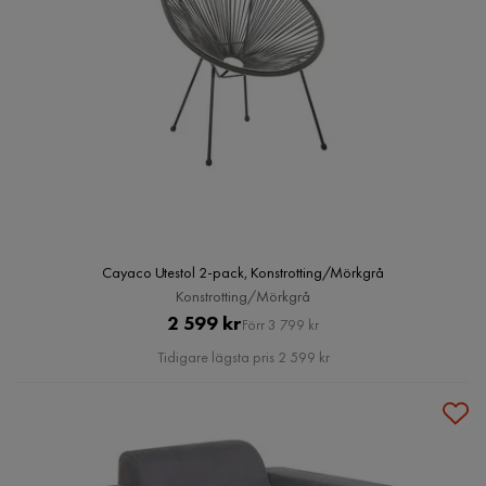
Cayaco Utestol 2-pack, Konstrotting/Mörkgrå
Konstrotting/Mörkgrå
Pris
Original
2 599 kr
Förr 3 799 kr
Pris
Tidigare lägsta pris 2 599 kr