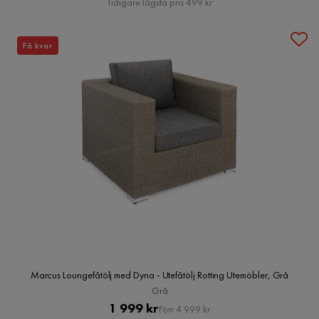
Tidigare lägsta pris 499 kr
Få kvar
Marcus Loungefåtölj med Dyna - Utefåtölj Rotting Utemöbler, Grå
Grå
Pris
Original
1 999 kr
Förr 4 999 kr