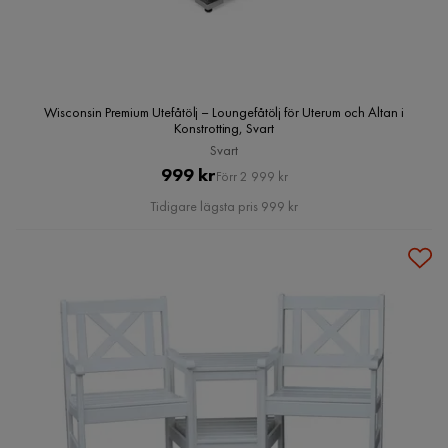
Wisconsin Premium Utefåtölj – Loungefåtölj för Uterum och Altan i
Konstrotting, Svart
Svart
Pris
Original
999 kr
Förr 2 999 kr
Pris
Tidigare lägsta pris 999 kr