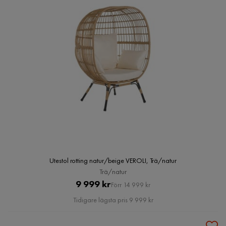
Utestol rotting natur/beige VEROLI, Trä/natur
Trä/natur
Pris
Original
9 999 kr
Förr 14 999 kr
Pris
Tidigare lägsta pris 9 999 kr