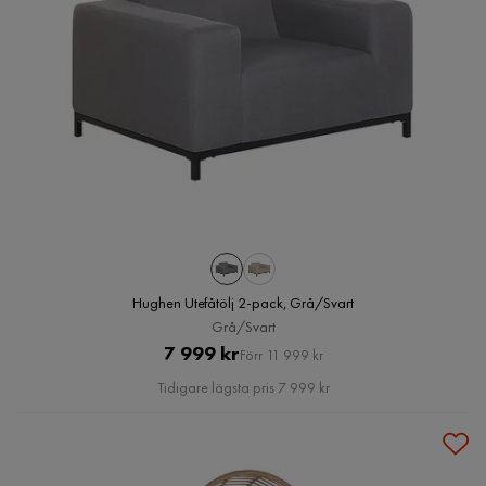
Hughen Utefåtölj 2-pack, Grå/Svart
Grå/Svart
Pris
Original
7 999 kr
Förr 11 999 kr
Pris
Tidigare lägsta pris 7 999 kr