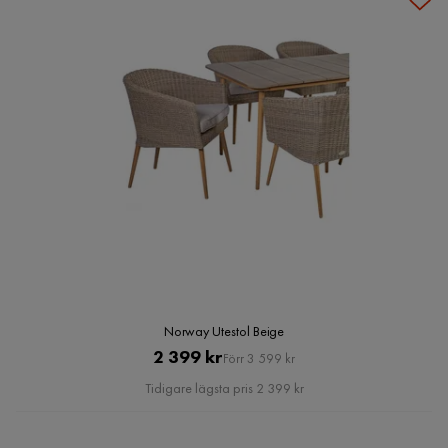
Norway Utestol Beige
Pris
Original
2 399 kr
Förr 3 599 kr
Pris
Tidigare lägsta pris 2 399 kr