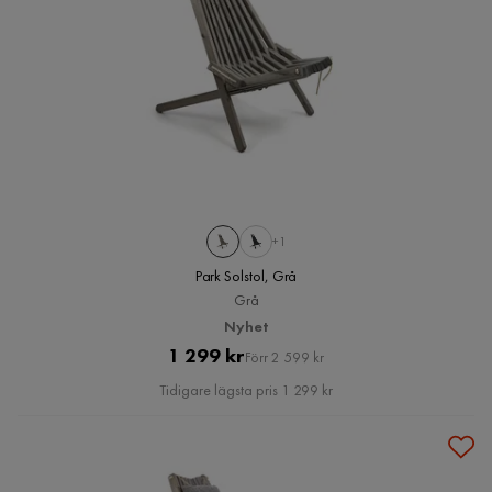
+1
Park Solstol, Grå
Grå
Nyhet
Pris
Original
1 299 kr
Förr 2 599 kr
Pris
Tidigare lägsta pris 1 299 kr