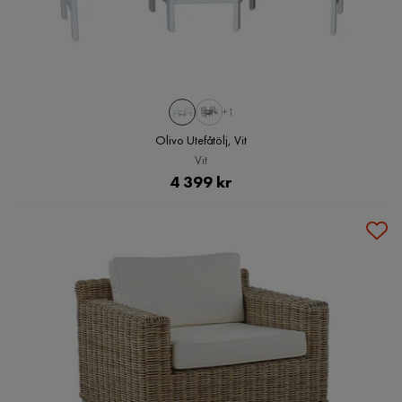
+1
Olivo Utefåtölj, Vit
Vit
Pris
4 399 kr