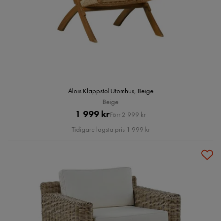
Alois Klappstol Utomhus, Beige
Beige
Pris
Original
1 999 kr
Förr 2 999 kr
Pris
Tidigare lägsta pris 1 999 kr