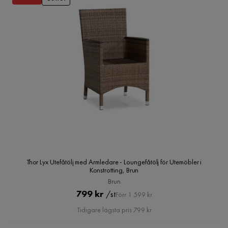
Thor Lyx Utefåtölj med Armledare - Loungefåtölj för Utemöbler i
Konstrotting, Brun
Brun
Pris
Original
799 kr
/st
Förr 1 599 kr
Pris
Tidigare lägsta pris 799 kr