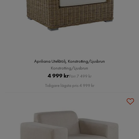
Apriliana Utefåtölj, Konstrotting/Ljusbrun
Konstrotting/Ljusbrun
Pris
Original
4 999 kr
Förr 7 499 kr
Pris
Tidigare lägsta pris 4 999 kr