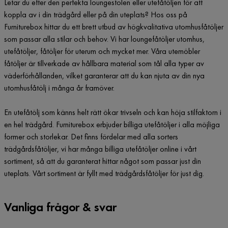
Letar du efter den perfekta loungestolen eller utefåtöljen för att
koppla av i din trädgård eller på din uteplats? Hos oss på
Furniturebox hittar du ett brett utbud av högkvalitativa utomhusfåtöljer
som passar alla stilar och behov. Vi har loungefåtöljer utomhus,
utefåtöljer, fåtöljer för uterum och mycket mer. Våra utemöbler
fåtöljer är tillverkade av hållbara material som tål alla typer av
väderförhållanden, vilket garanterar att du kan njuta av din nya
utomhusfåtölj i många år framöver.
En utefåtölj som känns helt rätt ökar trivseln och kan höja stilfaktorn i
en hel trädgård. Furniturebox erbjuder billiga utefåtöljer i alla möjliga
former och storlekar. Det finns fördelar med alla sorters
trädgårdsfåtöljer, vi har många billiga utefåtöljer online i vårt
sortiment, så att du garanterat hittar något som passar just din
uteplats. Vårt sortiment är fyllt med trädgårdsfåtöljer för just dig.
Vanliga frågor & svar