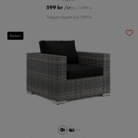
Pris
Original
599 kr
/st
Förr 1 499 kr
Pris
Tidigare lägsta pris 599 kr
Nyhet
+1