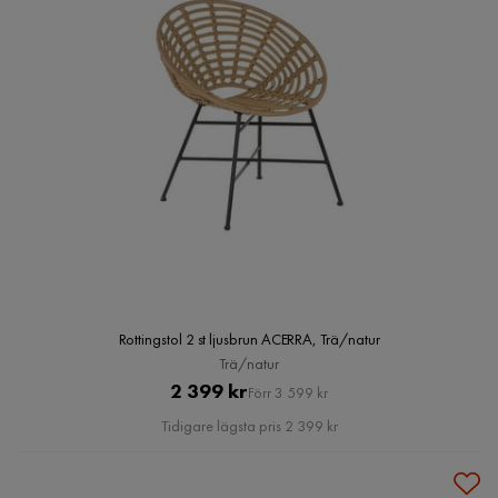
Rottingstol 2 st ljusbrun ACERRA, Trä/natur
Trä/natur
Pris
Original
2 399 kr
Förr 3 599 kr
Pris
Tidigare lägsta pris 2 399 kr