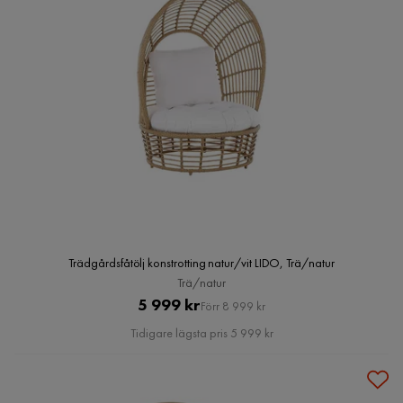
Trädgårdsfåtölj konstrotting natur/vit LIDO, Trä/natur
Trä/natur
Pris
Original
5 999 kr
Förr 8 999 kr
Pris
Tidigare lägsta pris 5 999 kr