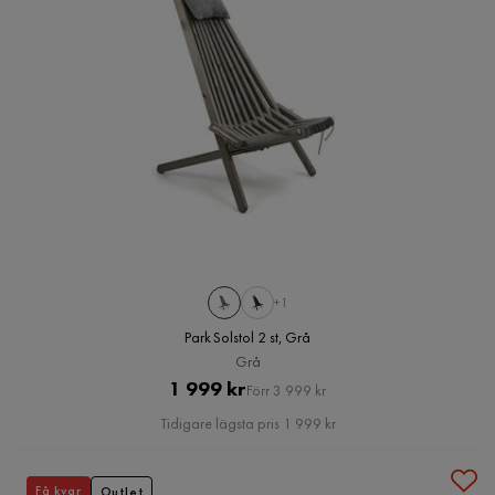
+1
Park Solstol 2 st, Grå
Grå
Pris
Original
1 999 kr
Förr 3 999 kr
Pris
Tidigare lägsta pris 1 999 kr
Få kvar
Outlet