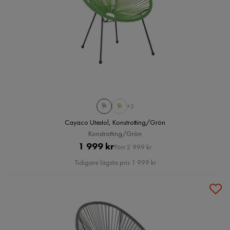
+2
Cayaco Utestol, Konstrotting/Grön
Konstrotting/Grön
Pris
Original
1 999 kr
Förr 2 999 kr
Pris
Tidigare lägsta pris 1 999 kr