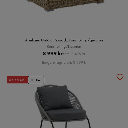
Apriliana Utefåtölj 2-pack, Konstrotting/Ljusbrun
Konstrotting/Ljusbrun
Pris
Original
8 999 kr
Förr 13 499 kr
Pris
Tidigare lägsta pris 8 999 kr
Se priset!
Outlet