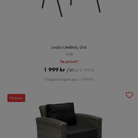
Lindos Utefåtölj, Grå
Grå
Se priset!
Pris
Original
1 999 kr
/st
Förr 3 799 kr
Pris
Tidigare lägsta pris 1 999 kr
Få kvar