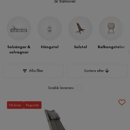
år framöver.
Solsängar &
Hängstol
Solstol
Balkongstolar
solvagnar
l
Sortera efter
Alla filter
Sortera efter
Snabb leverans
Få kvar
Populär