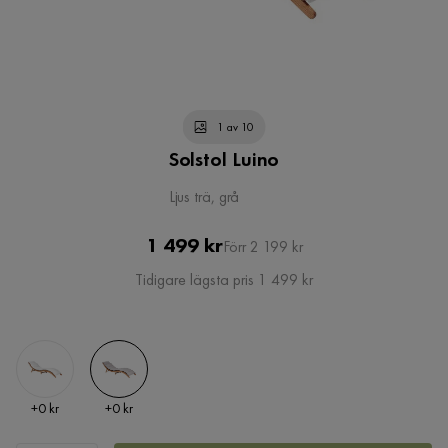
1 av 10
Solstol Luino
Ljus trä, grå
Pris
Original
1 499 kr
Förr 2 199 kr
Pris
Tidigare lägsta pris 1 499 kr
Pris
Pris
+
0 kr
+
0 kr