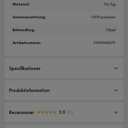
Material
:
Trä,Tyg
Sammansättning
:
100% polyester
Behandling
:
Oljad
Artikelnummer
:
SYN0048579
Specifikationer
Artikelnummer:
SYN0048579
Produktinformation
Storlek
Höjd
54 cm
Recensioner
5.0
(
1
)
Bredd
60 cm
5.0
5
☆