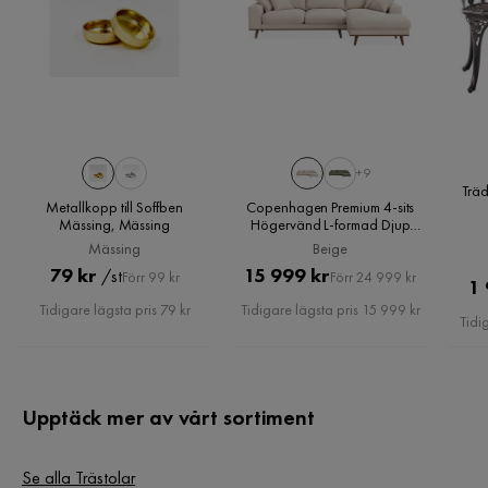
+9
Trä
Metallkopp till Soffben
Copenhagen Premium 4-sits
Mässing, Mässing
Högervänd L-formad Djup
Divansoffa i Chenille, Beige
Mässing
Beige
Pris
Original
Pris
Original
79 kr
15 999 kr
/st
Förr 99 kr
Förr 24 999 kr
1 
Pris
Pris
Tidigare lägsta pris 79 kr
Tidigare lägsta pris 15 999 kr
Tidi
Upptäck mer av vårt sortiment
Se alla Trästolar