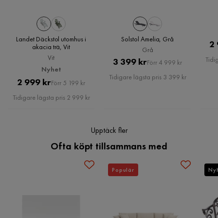
Bruk
Utomhus
Vikt
16.4 kg
Landet Däckstol utomhus i
Solstol Amelia, Grå
2 
akacia trä, Vit
Grå
Färg
Brun,Grå
Vit
Tidi
Pris
Original
3 399 kr
Förr 4 999 kr
Nyhet
Serie
Luino
Pris
Tidigare lägsta pris 3 399 kr
Pris
Original
2 999 kr
Förr 5 199 kr
Pris
Tidigare lägsta pris 2 999 kr
Upptäck fler
Ofta köpt tillsammans med
Populär
Ny