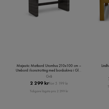
Majestic Matbord Utomhus 210x100 cm –
Lind
Utebord i konstrotting med bordsskiva i Glas
för Trädgård och Altan, Grå
Grå
Pris
Original
2 299 kr
Förr 5 199 kr
T
Pris
Tidigare lägsta pris 2 299 kr