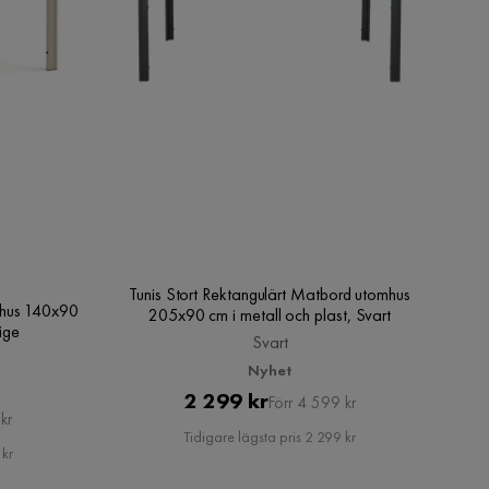
Tunis Stort Rektangulärt Matbord utomhus
mhus 140x90
205x90 cm i metall och plast, Svart
ige
Svart
Nyhet
Pris
Original
2 299 kr
Förr 4 599 kr
kr
Pris
Tidigare lägsta pris 2 299 kr
 kr