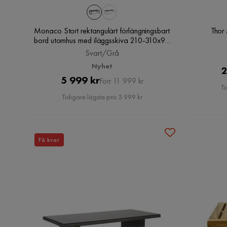
Monaco Stort rektangulärt förlängningsbart
Thor
bord utomhus med iläggsskiva 210-310x90
cm i aluminium/plast, Svart/Grå
Svart/Grå
Nyhet
2
Pris
Original
5 999 kr
Förr 11 999 kr
Ti
Pris
Tidigare lägsta pris 5 999 kr
Få kvar