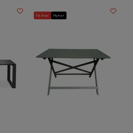
Få kvar
Nyhet