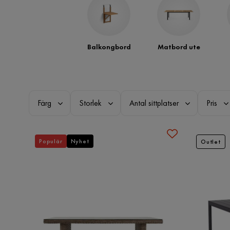
Balkongbord
Matbord ute
Färg
Storlek
Antal sittplatser
Pris
Populär
Nyhet
Outlet