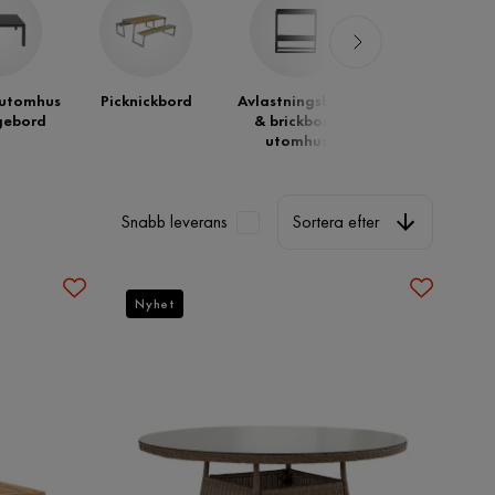
 utomhus
Picknickbord
Avlastningsbord
gebord
& brickbord
utomhus
Sortera efter
Snabb leverans
Sortera efter
Nyhet