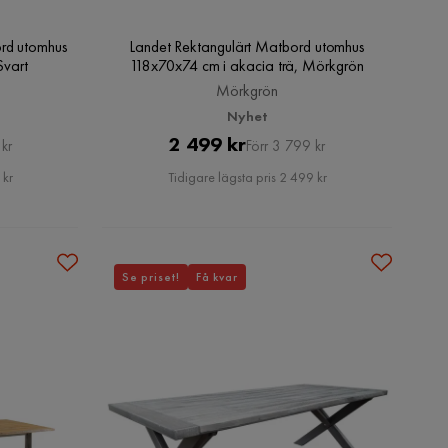
ord utomhus
Landet Rektangulärt Matbord utomhus
Svart
118x70x74 cm i akacia trä, Mörkgrön
Mörkgrön
Nyhet
Pris
Original
2 499 kr
kr
Förr 3 799 kr
Pris
 kr
Tidigare lägsta pris 2 499 kr
Se priset!
Få kvar