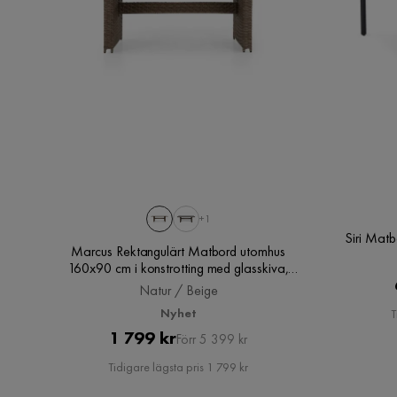
+1
Siri Mat
Marcus Rektangulärt Matbord utomhus
160x90 cm i konstrotting med glasskiva,
Natur / Beige
Natur / Beige
Nyhet
T
Pris
Original
1 799 kr
Förr 5 399 kr
Pris
Tidigare lägsta pris 1 799 kr