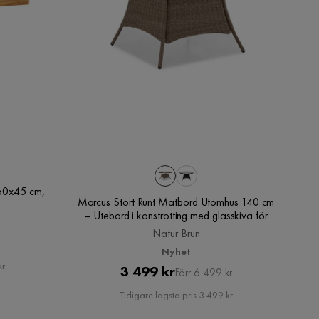
60x45 cm,
Marcus Stort Runt Matbord Utomhus 140 cm
– Utebord i konstrotting med glasskiva för
Uteplats och Trädgård, Natur Brun
Natur Brun
Nyhet
kr
Pris
Original
3 499 kr
Förr 6 499 kr
Pris
Tidigare lägsta pris 3 499 kr