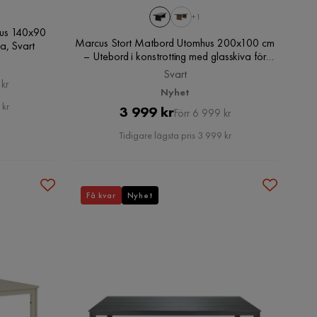
+1
hus 140x90
Marcus Stort Matbord Utomhus 200x100 cm
va, Svart
– Utebord i konstrotting med glasskiva för
Uteplats och Trädgård, Svart
Svart
kr
Nyhet
 kr
Pris
Original
3 999 kr
Förr 6 999 kr
Pris
Tidigare lägsta pris 3 999 kr
Få kvar
Nyhet