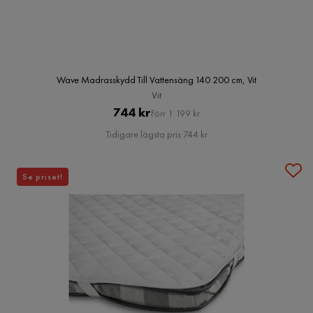
Wave Madrasskydd Till Vattensäng 140 200 cm, Vit
Vit
Pris
Original
744 kr
Förr 1 199 kr
Pris
Tidigare lägsta pris 744 kr
Se priset!