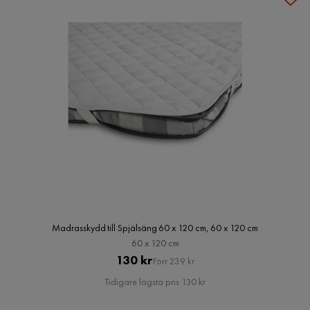
Madrasskydd till Spjälsäng 60 x 120 cm, 60 x 120 cm
60 x 120 cm
Pris
Original
130 kr
Förr 239 kr
Pris
Tidigare lägsta pris 130 kr