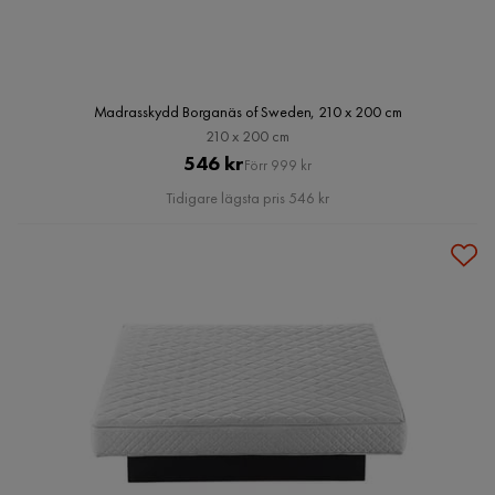
Madrasskydd Borganäs of Sweden, 210 x 200 cm
210 x 200 cm
Pris
Original
546 kr
Förr 999 kr
Pris
Tidigare lägsta pris 546 kr