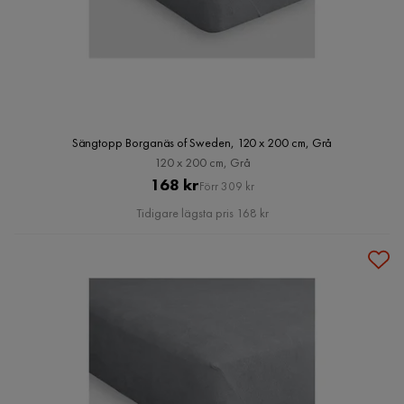
Sängtopp Borganäs of Sweden, 120 x 200 cm, Grå
120 x 200 cm, Grå
Pris
Original
168 kr
Förr 309 kr
Pris
Tidigare lägsta pris 168 kr