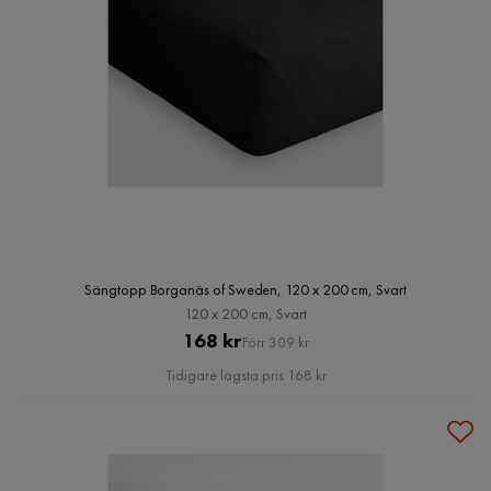
Sängtopp Borganäs of Sweden, 120 x 200 cm, Svart
120 x 200 cm, Svart
Pris
Original
168 kr
Förr 309 kr
Pris
Tidigare lägsta pris 168 kr