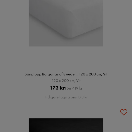
Sängtopp Borganäs of Sweden, 120 x 200 cm, Vit
120 x 200 cm, Vit
Pris
Original
173 kr
Förr 419 kr
Pris
Tidigare lägsta pris 173 kr