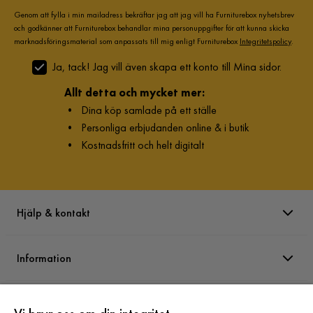
Genom att fylla i min mailadress bekräftar jag att jag vill ha Furniturebox nyhetsbrev
och godkänner att Furniturebox behandlar mina personuppgifter för att kunna skicka
marknadsföringsmaterial som anpassats till mig enligt Furniturebox
Integritetspolicy
.
Ja, tack! Jag vill även skapa ett konto till Mina sidor.
Allt detta och mycket mer:
•
Dina köp samlade på ett ställe
•
Personliga erbjudanden online & i butik
•
Kostnadsfritt och helt digitalt
Hjälp & kontakt
Information
Varumärken