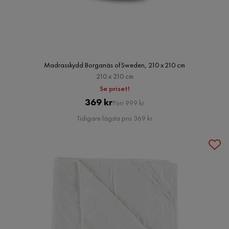
Madrasskydd Borganäs of Sweden, 210 x 210 cm
210 x 210 cm
Se priset!
Pris
Original
369 kr
Förr 999 kr
Pris
Tidigare lägsta pris 369 kr