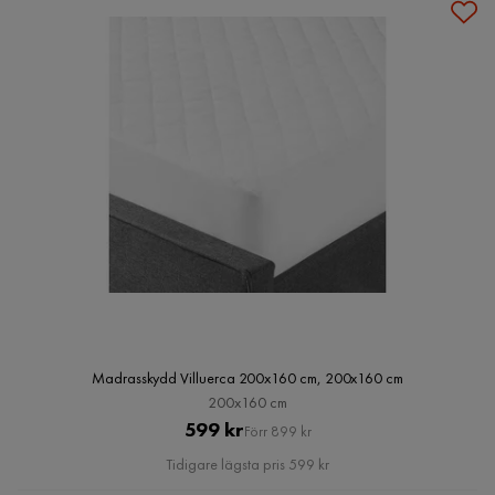
Madrasskydd Villuerca 200x160 cm, 200x160 cm
200x160 cm
Pris
Original
599 kr
Förr 899 kr
Pris
Tidigare lägsta pris 599 kr