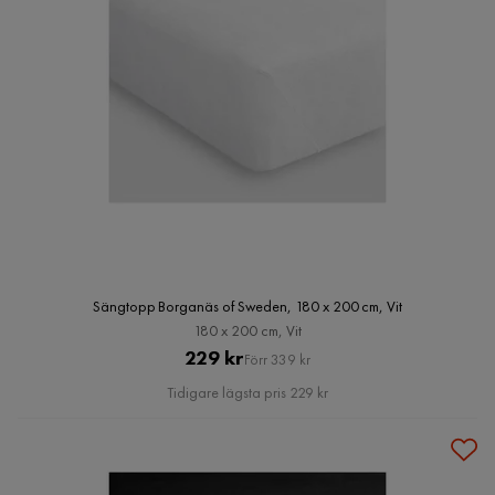
Sängtopp Borganäs of Sweden, 180 x 200 cm, Vit
180 x 200 cm, Vit
Pris
Original
229 kr
Förr 339 kr
Pris
Tidigare lägsta pris 229 kr