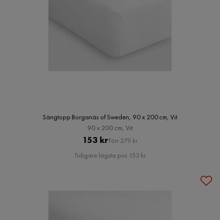
Sängtopp Borganäs of Sweden, 90 x 200 cm, Vit
90 x 200 cm, Vit
Pris
Original
153 kr
Förr 279 kr
Pris
Tidigare lägsta pris 153 kr