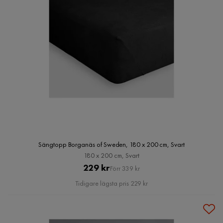
Sängtopp Borganäs of Sweden, 180 x 200 cm, Svart
180 x 200 cm, Svart
Pris
Original
229 kr
Förr 339 kr
Pris
Tidigare lägsta pris 229 kr