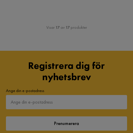
Visar
17
av
17
produkter
Registrera dig för
nyhetsbrev
Ange din e-postadress
Prenumerera