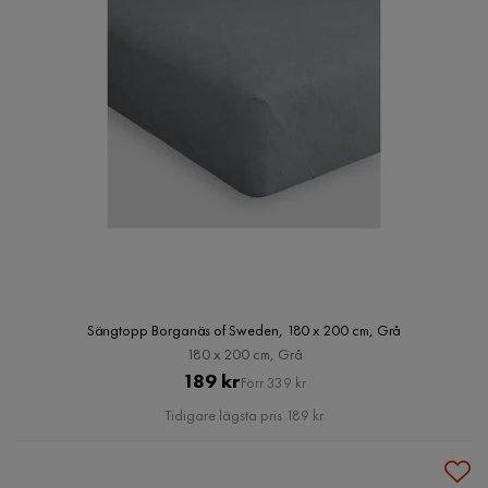
Sängtopp Borganäs of Sweden, 180 x 200 cm, Grå
180 x 200 cm, Grå
Pris
Original
189 kr
Förr 339 kr
Pris
Tidigare lägsta pris 189 kr