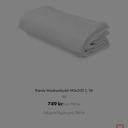
Randy Madrasskydd 140x200 |, Vit
Vit
Pris
Original
749 kr
Förr 799 kr
Pris
Tidigare lägsta pris 749 kr