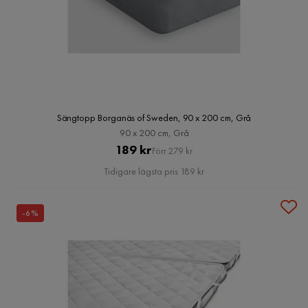
Sängtopp Borganäs of Sweden, 90 x 200 cm, Grå
90 x 200 cm, Grå
Pris
Original
189 kr
Förr 279 kr
Pris
Tidigare lägsta pris 189 kr
-6%