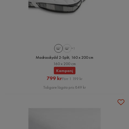
+1
Madrasskydd 2-Split, 160 x 200 cm
160 x 200 cm
Kampanj
Rabatterat
Original
799 kr
Förr 1 199 kr
Pris
Pris
Tidigare lägsta pris 849 kr