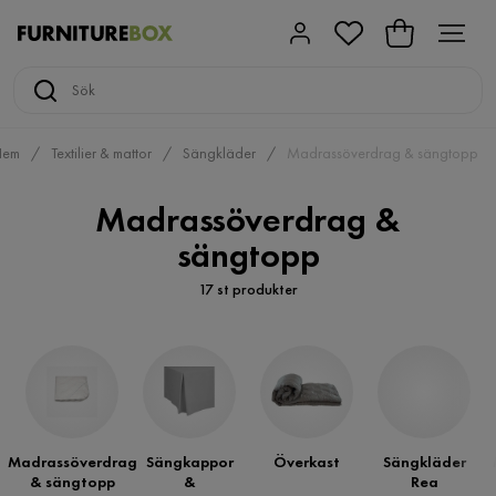
Hem
Textilier & mattor
Sängkläder
Madrassöverdrag & sängtopp
Madrassöverdrag &
sängtopp
17 st produkter
Madrassöverdrag
Sängkappor
Överkast
Sängkläder
& sängtopp
&
Rea