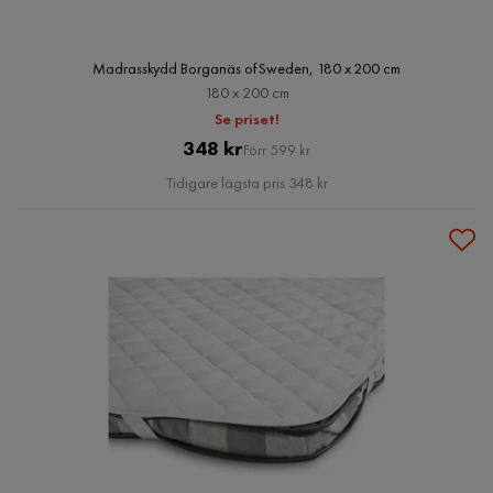
Madrasskydd Borganäs of Sweden, 180 x 200 cm
180 x 200 cm
Se priset!
Pris
Original
348 kr
Förr 599 kr
Pris
Tidigare lägsta pris 348 kr