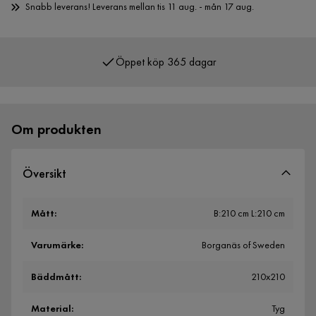
Snabb leverans! Leverans mellan tis 11 aug. - mån 17 aug.
Öppet köp 365 dagar
Över 400 000 nöjda kunder
Om produkten
Översikt
Mått
:
B:210 cm L:210 cm
Varumärke
:
Borganäs of Sweden
Bäddmått
:
210x210
Material
:
Tyg