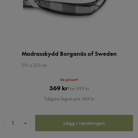
Madrasskydd Borganäs of Sweden
210 x 210 cm
Se priset!
Pris
Original
369 kr
Förr 999 kr
Pris
Tidigare lägsta pris 369 kr
Lägg i varukorgen