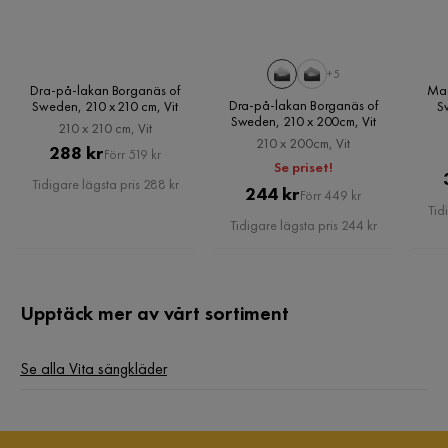
3 år sedan
Emma K
EK
+5
Dra-på-lakan Borganäs of
Mad
Dra-på-lakan Borganäs of
Sweden, 210 x 210 cm, Vit
S
Sweden, 210 x 200cm, Vit
210 x 210 cm, Vit
3 år sedan
210 x 200cm, Vit
Pris
Original
288 kr
Förr 519 kr
Se priset!
Pris
Tidigare lägsta pris 288 kr
Haytham D
Pris
Original
244 kr
HD
Förr 449 kr
Tid
Pris
Tidigare lägsta pris 244 kr
3 år sedan
Elin S
Upptäck mer av vårt sortiment
ES
Se alla Vita sängkläder
3 år sedan
Marios G
MG