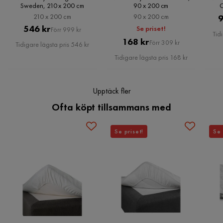
Sweden, 210 x 200 cm
90 x 200 cm
C
och alldeles för liten för madrassen under. Dessutom fick jag
210 x 200 cm
90 x 200 cm
9
vänta flera månader på leverans. Megabesviken.
Pris
Original
546 kr
Se priset!
Förr 999 kr
Tid
Översatt från norska
•
Visa original
Pris
Original
Pris
168 kr
Förr 309 kr
Tidigare lägsta pris 546 kr
8 månader sedan
Pris
Tidigare lägsta pris 168 kr
Ariana H
AH
Upptäck fler
Ofta köpt tillsammans med
10 månader sedan
Se priset!
Se 
Frida W
FW
2 år sedan
Kemo C
KC