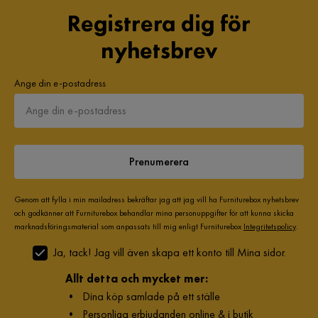
Registrera dig för
3 år sedan
nyhetsbrev
Aniso
A
Ange din e-postadress
4 år sedan
Prenumerera
Verified by Trustvoice
Genom att fylla i min mailadress bekräftar jag att jag vill ha Furniturebox nyhetsbrev
och godkänner att Furniturebox behandlar mina personuppgifter för att kunna skicka
marknadsföringsmaterial som anpassats till mig enligt Furniturebox
Integritetspolicy
.
Ja, tack! Jag vill även skapa ett konto till Mina sidor.
Allt detta och mycket mer:
•
Dina köp samlade på ett ställe
•
Personliga erbjudanden online & i butik