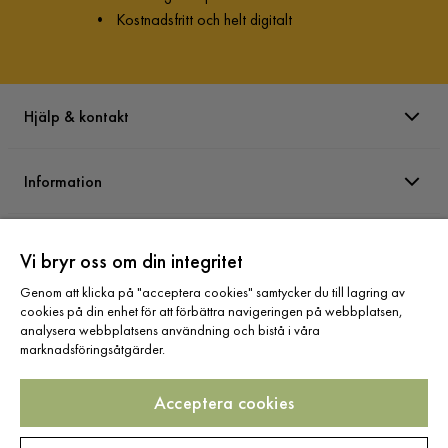
•
Kostnadsfritt och helt digitalt
Hjälp & kontakt
Information
Varumärken
Vi bryr oss om din integritet
Genom att klicka på "acceptera cookies" samtycker du till lagring av
Sortiment
cookies på din enhet för att förbättra navigeringen på webbplatsen,
analysera webbplatsens användning och bistå i våra
marknadsföringsåtgärder.
Acceptera cookies
Följ oss