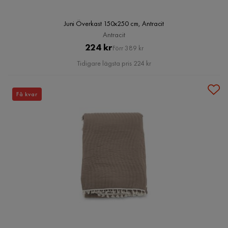
Juni Överkast 150x250 cm, Antracit
Antracit
Pris
Original
224 kr
Förr 389 kr
Pris
Tidigare lägsta pris 224 kr
Få kvar