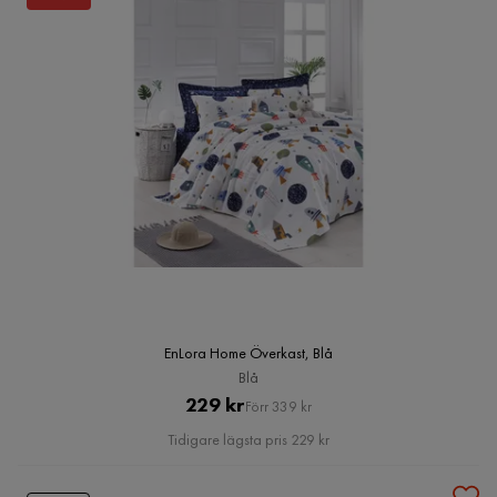
EnLora Home Överkast, Blå
Blå
Pris
Original
229 kr
Förr 339 kr
Pris
Tidigare lägsta pris 229 kr