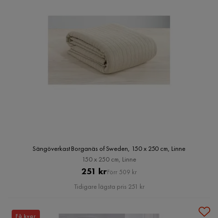
Sängöverkast Borganäs of Sweden, 150 x 250 cm, Linne
150 x 250 cm, Linne
Pris
Original
251 kr
Förr 509 kr
Pris
Tidigare lägsta pris 251 kr
Få kvar