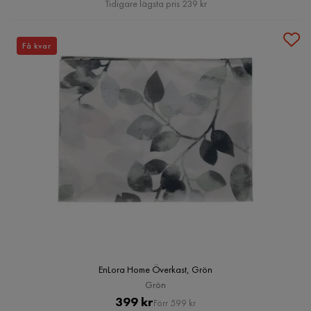
Tidigare lägsta pris 239 kr
Få kvar
EnLora Home Överkast, Grön
Grön
Pris
Original
399 kr
Förr 599 kr