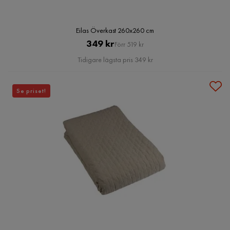
Eilas Överkast 260x260 cm
Pris
Original
349 kr
Förr 519 kr
Pris
Tidigare lägsta pris 349 kr
Se priset!