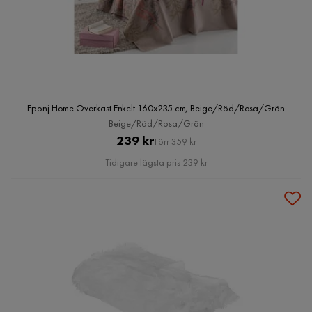
Eponj Home Överkast Enkelt 160x235 cm, Beige/Röd/Rosa/Grön
Beige/Röd/Rosa/Grön
Pris
Original
239 kr
Förr 359 kr
Pris
Tidigare lägsta pris 239 kr