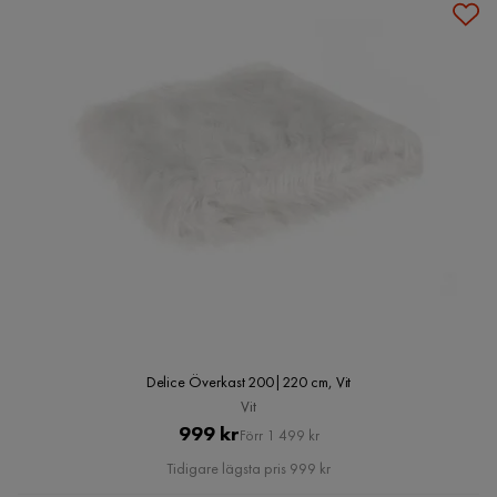
Delice Överkast 200|220 cm, Vit
Vit
Pris
Original
999 kr
Förr 1 499 kr
Pris
Tidigare lägsta pris 999 kr