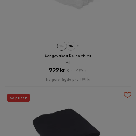
+3
Sängöverkast Delice Vit, Vit
Vit
Pris
Original
999 kr
Förr 1 499 kr
Pris
Tidigare lägsta pris 999 kr
Se priset!