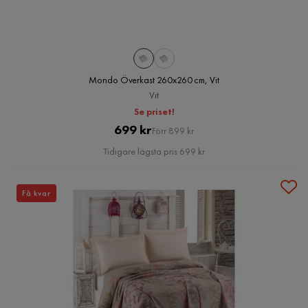
Mondo Överkast 260x260 cm, Vit
Vit
Se priset!
Pris
Original
699 kr
Förr 899 kr
Pris
Tidigare lägsta pris 699 kr
Få kvar