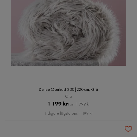
Delice Överkast 200|220 cm, Grå
Grå
Pris
Original
1 199 kr
Förr 1 799 kr
Pris
Tidigare lägsta pris 1 199 kr