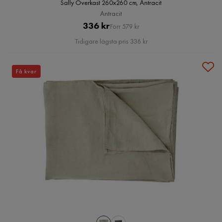
Sally Överkast 260x260 cm, Antracit
Antracit
Pris
Original
336 kr
Förr 579 kr
Pris
Tidigare lägsta pris 336 kr
Få kvar