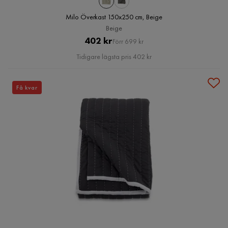
Milo Överkast 150x250 cm, Beige
Beige
Pris
Original
402 kr
Förr 699 kr
Pris
Tidigare lägsta pris 402 kr
Få kvar