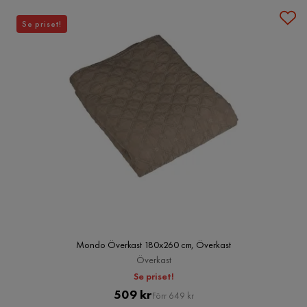
Se priset!
Mondo Överkast 180x260 cm, Överkast
Överkast
Se priset!
Pris
Original
509 kr
Förr 649 kr