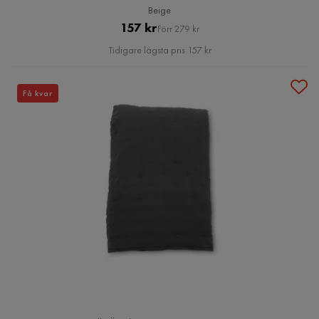
Beige
Pris
Original
157 kr
Förr 279 kr
Pris
Tidigare lägsta pris 157 kr
Få kvar