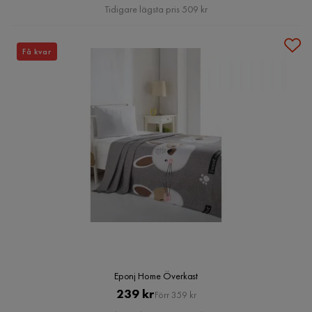
Pris
Tidigare lägsta pris 509 kr
Få kvar
Eponj Home Överkast
Pris
Original
239 kr
Förr 359 kr
Pris