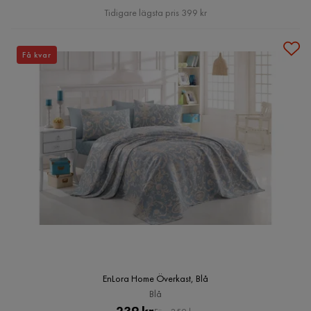
Pris
Tidigare lägsta pris 399 kr
Få kvar
EnLora Home Överkast, Blå
Blå
Pris
Original
239 kr