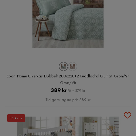
Eponj Home Överkast Dubbelt 200x220+2 Kuddfodral Quiltat, Grön/Vit
Grön/Vit
Pris
Original
389 kr
Förr 579 kr
Pris
Tidigare lägsta pris 389 kr
Få kvar