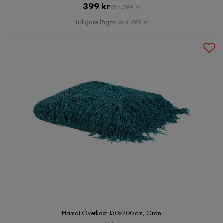
Pris
Original
399 kr
Förr 599 kr
Pris
Tidigare lägsta pris 399 kr
Hamat Överkast 150x200 cm, Grön