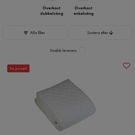
Överkast
Överkast
dubbelsäng
enkelsäng
Sortera efter
Alla filter
Sortera efter
Snabb leverans
Se priset!