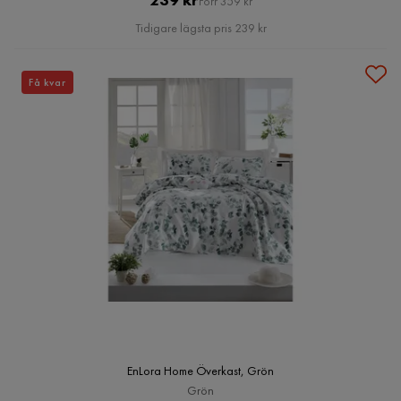
Förr 359 kr
Pris
Tidigare lägsta pris 239 kr
Få kvar
EnLora Home Överkast, Grön
Grön