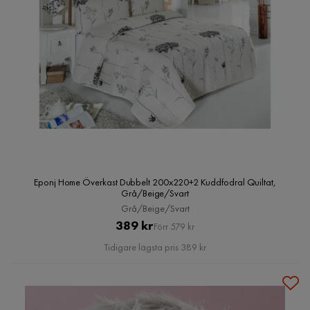
Eponj Home Överkast Dubbelt 200x220+2 Kuddfodral Quiltat,
Grå/Beige/Svart
Grå/Beige/Svart
Pris
Original
389 kr
Förr 579 kr
Pris
Tidigare lägsta pris 389 kr