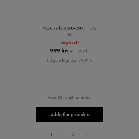
Paz Överkast 260x260 cm, Blå
Blå
Se priset!
Pris
Original
999 kr
Förr 1 299 kr
Pris
Tidigare lägsta pris 999 kr
Visar
24
av
68
produkter
Ladda fler produkter
1
...
3