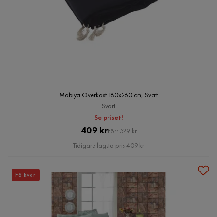
Mabiya Överkast 180x260 cm, Svart
Svart
Se priset!
Pris
Original
409 kr
Förr 529 kr
Pris
Tidigare lägsta pris 409 kr
Få kvar