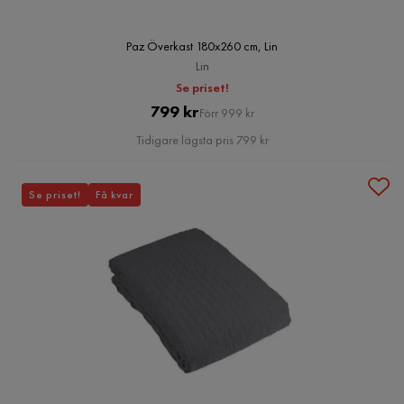
Paz Överkast 180x260 cm, Lin
Lin
Se priset!
Pris
Original
799 kr
Förr 999 kr
Pris
Tidigare lägsta pris 799 kr
Se priset!
Få kvar