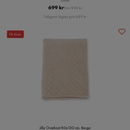
Grön
Pris
Original
699 kr
Förr 999 kr
Pris
Tidigare lägsta pris 699 kr
Få kvar
Jilly Överkast 80x150 cm, Beige