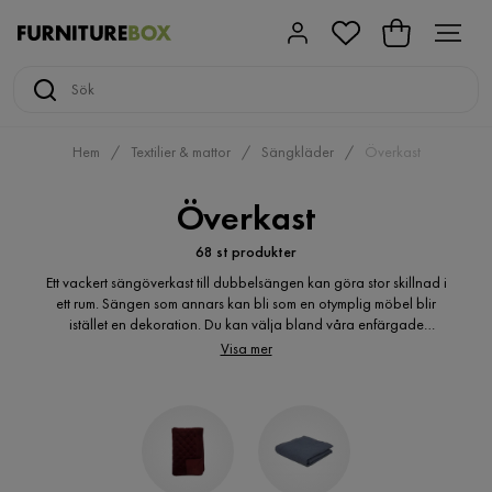
Hem
Textilier & mattor
Sängkläder
Överkast
Överkast
68 st produkter
Ett vackert sängöverkast till dubbelsängen kan göra stor skillnad i
ett rum. Sängen som annars kan bli som en otymplig möbel blir
istället en dekoration. Du kan välja bland våra enfärgade
överkast av god kvalitet och kombinera med färgglada kuddar
Visa mer
eller välja ett av våra mönstrade överkast. De mönstrade gör ett
starkare intryck och eftersom de är så billiga kan du köpa flera
olika och byta ut efter humör och årstid. Välj och vraka bland
våra överkast billigt. Ett snyggt överkast kan göra så mycket för
sovrummet. Med ett billigt överkast finns det rum för att byta säng
överkast efter årstider eller humör.