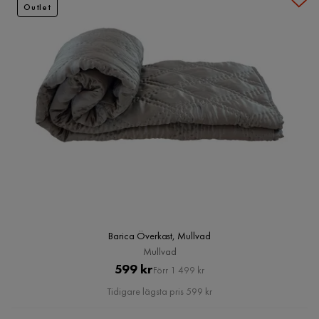
Outlet
Barica Överkast, Mullvad
Mullvad
Pris
Original
599 kr
Förr 1 499 kr
Pris
Tidigare lägsta pris 599 kr