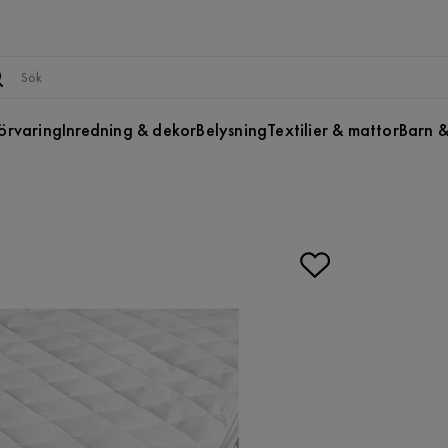
örvaring
Inredning & dekor
Belysning
Textilier & mattor
Barn &