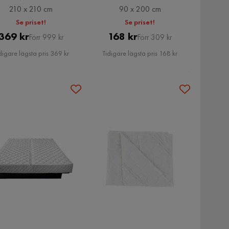
210 x 210 cm
90 x 200 cm
Se priset!
Se priset!
Pris
Original
Pris
Original
369 kr
168 kr
Förr 999 kr
Förr 309 kr
Pris
Pris
digare lägsta pris 369 kr
Tidigare lägsta pris 168 kr