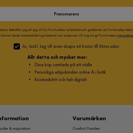
Prenumerera
adress bekräftar jag att jag vill ha Furniturebox nyhetsbrev och godkänner att Furniturebox beh
att kunna skicka marknadsföringsmaterial som anpassats till mig enligt Furniturebox
Integritetsp
Ja, tack! Jag vill även skapa ett konto till Mina sidor.
Allt detta och mycket mer:
•
Dina köp samlade på ett ställe
•
Personliga erbjudanden online & i butik
•
Kostnadsfritt och helt digitalt
nformation
Varumärken
ider & inspiration
Comfort Garden