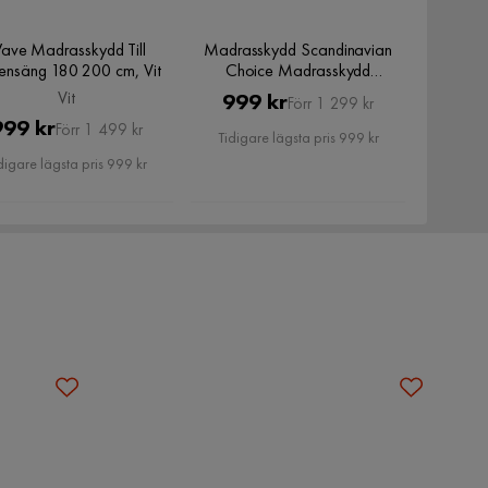
ave Madrasskydd Till
Madrasskydd Scandinavian
tensäng 180 200 cm, Vit
Choice Madrasskydd
210x210
Vit
Pris
Original
999 kr
Förr 1 299 kr
Pris
Original
999 kr
Förr 1 499 kr
Pris
Tidigare lägsta pris 999 kr
Pris
digare lägsta pris 999 kr