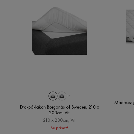
HG
Katarzyna Z
•
1 år sedan
KZ
mohamed A
•
1 år sedan
MA
Marina
•
2 år sedan
+5
M
Madrassky
Dra-på-lakan Borganäs of Sweden, 210 x
200cm, Vit
210 x 200cm, Vit
Majd G
•
4 år sedan
Se priset!
MG