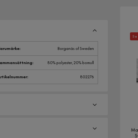
Se 
arumärke
:
Borganäs of Sweden
Sammansättning
:
80% polyester,20% bomull
rtikelnummer
:
802276
Mad
S