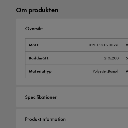
Om produkten
Översikt
Mått
:
B:210 cm L:200 cm
V
Bäddmått
:
210x200
Materialtyp
:
Polyester,Bomull
A
Specifikationer
Artikelnummer:
802276
Produktinformation
Storlek