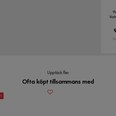
W
Vat
Ti
Upptäck fler
Ofta köpt tillsammans med
t!