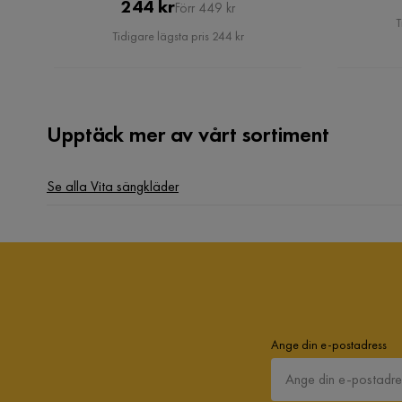
Pris
Original
244 kr
Förr 449 kr
T
Pris
Tidigare lägsta pris 244 kr
Anna W
•
5 år sedan
AW
Upptäck mer av vårt sortiment
Se alla Vita sängkläder
Ange din e-postadress