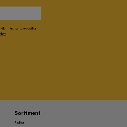
andlar mina personuppgifter
olicy
.
Sortiment
Soffor