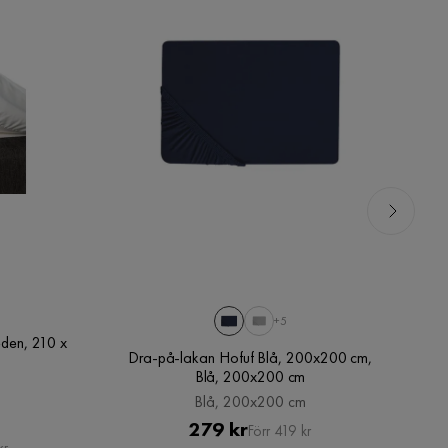
+5
den, 210 x
T
Dra-på-lakan Hofuf Blå, 200x200 cm,
Blå, 200x200 cm
Blå, 200x200 cm
Pris
Original
279 kr
Förr 419 kr
kr