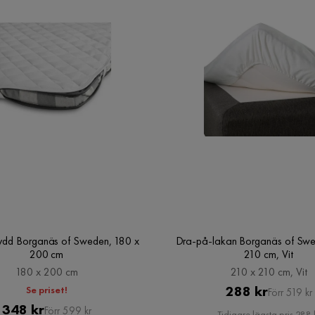
dd Borganäs of Sweden, 180 x
Dra-på-lakan Borganäs of Swe
200 cm
210 cm, Vit
180 x 200 cm
210 x 210 cm, Vit
Pris
Original
288 kr
Se priset!
Förr 519 kr
Pris
Original
348 kr
Pris
Förr 599 kr
Tidigare lägsta pris 288 