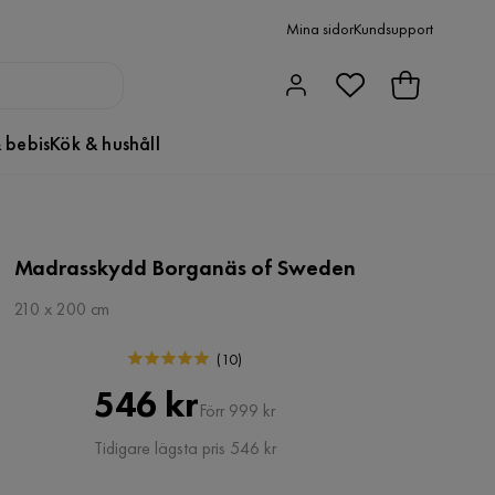
Mina sidor
Kundsupport
 bebis
Kök & hushåll
Madrasskydd Borganäs of Sweden
210 x 200 cm
(
10
)
Pris
Original
546 kr
Förr 999 kr
Pris
Tidigare lägsta pris 546 kr