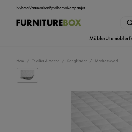
Nyheter
Varumärken
Fyndhörna
Kampanjer
Möbler
Utemöbler
F
Hem
Textilier & mattor
Sängkläder
Madrasskydd