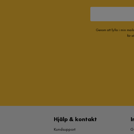
Genom att fylla i min mail
för 
Hjälp & kontakt
I
Kundsupport
Gu