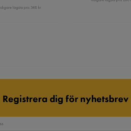
Pris
idigare lägsta pris 348 kr
Verified by Trustvoice
Registrera dig för nyhetsbrev