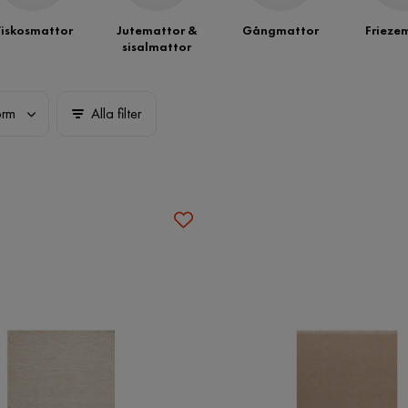
iskosmattor
Jutemattor &
Gångmattor
Frieze
sisalmattor
orm
Alla filter