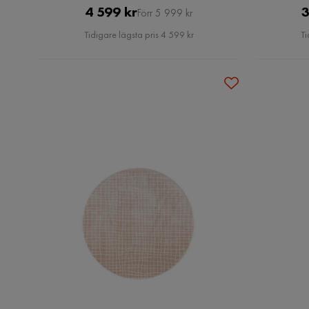
Pris
Original
4 599 kr
3
Förr 5 999 kr
Pris
Tidigare lägsta pris 4 599 kr
Ti