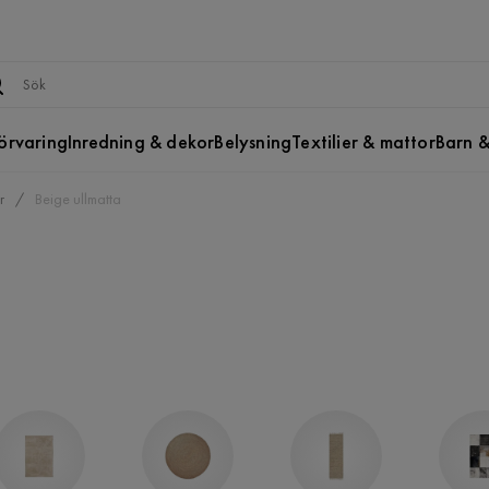
örvaring
Inredning & dekor
Belysning
Textilier & mattor
Barn &
r
Beige ullmatta