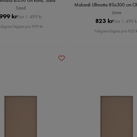
Ullmatta Ø200 cm Rund, Sand
Mohardi Ullmatta 80x300 cm Ob
Sand
Linne
Pris
Original
999 kr
Förr 1 499 kr
Pris
Original
823 kr
Förr 1 499 k
Pris
idigare lägsta pris 999 kr
Pris
Tidigare lägsta pris 823 