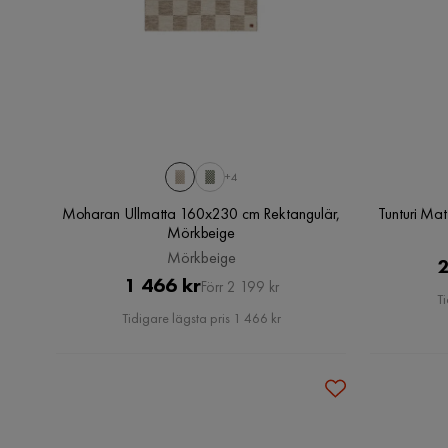
+4
Moharan Ullmatta 160x230 cm Rektangulär,
Tunturi Ma
Mörkbeige
Mörkbeige
2
Pris
Original
1 466 kr
Förr 2 199 kr
Ti
Pris
Tidigare lägsta pris 1 466 kr