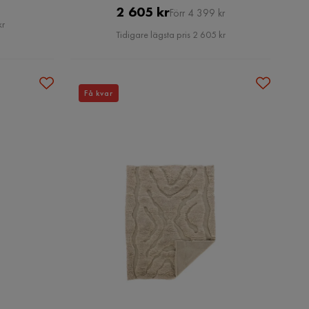
Pris
Original
2 605 kr
Förr 4 399 kr
kr
Pris
Tidigare lägsta pris 2 605 kr
Få kvar