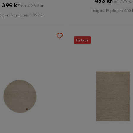
Pris
Original
453 kr
Förr 799 kr
Pris
Original
 399 kr
Förr 4 399 kr
Pris
Tidigare lägsta pris 453 
Pris
digare lägsta pris 3 399 kr
Få kvar