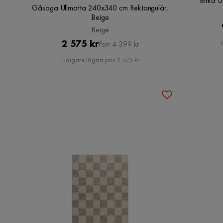
Birka 
Gåsöga Ullmatta 240x340 cm Rektangulär,
Beige
Beige
Pris
Original
2 575 kr
T
Förr 4 399 kr
Pris
Tidigare lägsta pris 2 575 kr