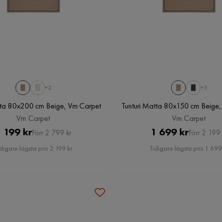
+2
+3
tta 80x200 cm Beige, Vm Carpet
Tunturi Matta 80x150 cm Beige
Vm Carpet
Vm Carpet
Pris
Original
Pris
Original
 199 kr
1 699 kr
Förr 2 799 kr
Förr 2 199 
Pris
Pris
digare lägsta pris 2 199 kr
Tidigare lägsta pris 1 699