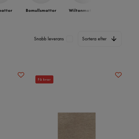
mattor
Bomullsmattor
Wiltonmattor
Trasmattor
Sortera efter
Snabb leverans
Sortera efter
Få kvar