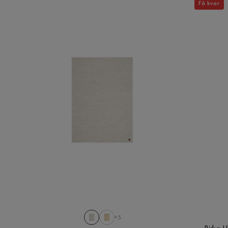
Få kvar
+5