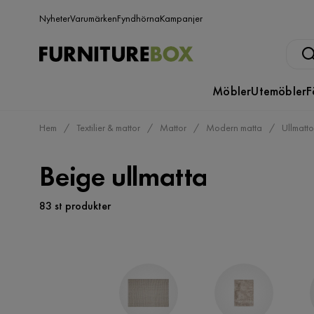
Nyheter
Varumärken
Fyndhörna
Kampanjer
Möbler
Utemöbler
F
Hem
Textilier & mattor
Mattor
Modern matta
Ullmatto
Beige ullmatta
83 st produkter