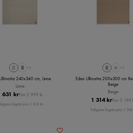
+5
+3
 Ullmatta 240x340 cm, Linne
Eden Ullmatta 200x300 cm Rek
Beige
Linne
Beige
Pris
Original
 631 kr
Förr 2 999 kr
Pris
Original
1 314 kr
Förr 2 199 
Pris
digare lägsta pris 1 631 kr
Pris
Tidigare lägsta pris 1 314 