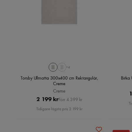
+4
Torsby Ullmatta 300x400 cm Rektangulär,
Birka
Creme
Creme
1
Pris
Original
2 199 kr
Förr 4 399 kr
Ti
Pris
Tidigare lägsta pris 2 199 kr