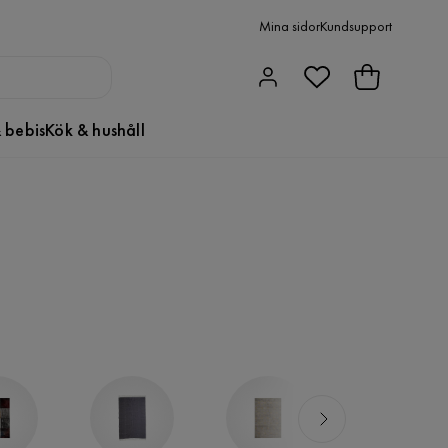
Mina sidor
Kundsupport
 bebis
Kök & hushåll