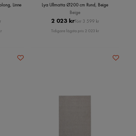
long, Linne
Lya Ullmatta Ø200 cm Rund, Beige
Beige
Pris
Original
2 023 kr
r
Förr 3 599 kr
Pris
kr
Tidigare lägsta pris 2 023 kr