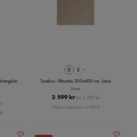
+1
tangulär,
Torekov Ullmatta 300x400 cm, Linne
Linne
Pris
Original
3 599 kr
Förr 5 399 kr
kr
Pris
Tidigare lägsta pris 3 599 kr
kr