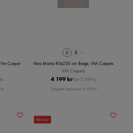
+1
, Vm Carpet
Viita Matta 80x250 cm Beige, VM Carpets
VM Carpets
Pris
Original
4 199 kr
kr
Förr 5 599 kr
Pris
 kr
Tidigare lägsta pris 4 199 kr
Få kvar