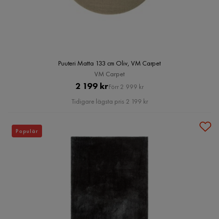
Puuteri Matta 133 cm Oliv, VM Carpet
VM Carpet
Pris
Original
2 199 kr
Förr 2 999 kr
Pris
Tidigare lägsta pris 2 199 kr
Populär