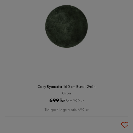
Cozy Ryamatta 160 cm Rund, Grön
Grön
Pris
Original
699 kr
Förr 999 kr
Pris
Tidigare lägsta pris 699 kr