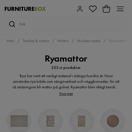
Hem
Textilier & mattor
Mattor
Modern matta
Ryamattor
Ryamattor
253 st produkter
Rya har varit ett vanligt material i många hundra år. Förut
användes rya både som sängöverkast och väggbonader, för att
så småningom bli mattor på golvet. Ryamattor blev riktigt trendiga
redan på 60-talet och har fått ett rejält uppsving idag. Det som är
Visa mer
tacksamt med de här mattorna är att de är väldigt sköna och
behagliga att gå på, samtidigt som de ger ett mjukt och
inbjudande intryck i alla rum man har dem i. Från furniturebox.se
kan du smidigt beställa billiga ryamattor online i olika färger och
storlekar. Du kan enkelt jämföra produkterna med varandra innan
du gör din beställning.