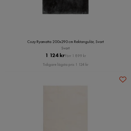
Cozy Ryamatta 200x290 cm Rektangulär, Svart
Svart
Pris
Original
1 124 kr
Förr 1 899 kr
Pris
Tidigare lägsta pris 1 124 kr