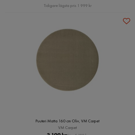
Pris
Tidigare lägsta pris 1 999 kr
Puuteri Matta 160 cm Oliv, VM Carpet
VM Carpet
Pris
Original
3 199 kr