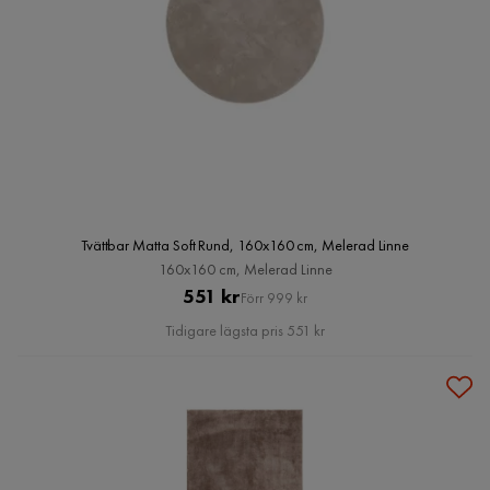
Tvättbar Matta Soft Rund, 160x160 cm, Melerad Linne
160x160 cm, Melerad Linne
Pris
Original
551 kr
Förr 999 kr
Pris
Tidigare lägsta pris 551 kr