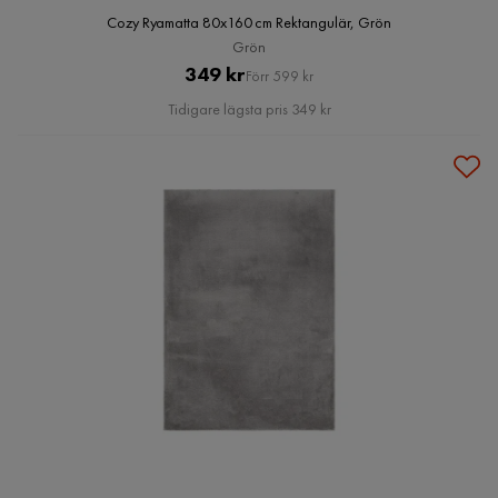
Cozy Ryamatta 80x160 cm Rektangulär, Grön
Grön
Pris
Original
349 kr
Förr 599 kr
Pris
Tidigare lägsta pris 349 kr