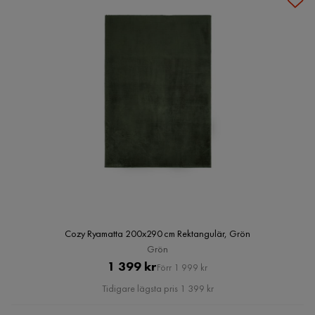
Cozy Ryamatta 200x290 cm Rektangulär, Grön
Grön
Pris
Original
1 399 kr
Förr 1 999 kr
Pris
Tidigare lägsta pris 1 399 kr