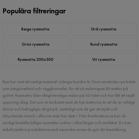
Populära filtreringar
Beige ryamatta
Grå ryamatta
Grön ryamatta
Rund ryamatta
Ryamatta 200x300
Vit ryamatta
Rya har varit ett vanligt material i många hundra år. Förut användes rya både
som sängöverkast och väggbonader, för att så småningom bli mattor på
golvet. Ryamattor blev riktigt trendiga redan på 60-talet och har fått ett rejält
uppsving idag. Det som är tacksamt med de här mattorna är att de är väldigt
sköna och behagliga att gå på, samtidigt som de ger ett mjukt och
inbjudande intryck i alla rum man har dem i. Från furniturebox.se kan du
smidigt beställa billiga ryamattor online i olika färger och storlekar. Du kan
enkelt jämföra produkterna med varandra innan du gör din beställning.