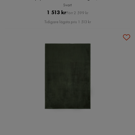
Svart
Pris
Original
1 513 kr
Förr 2 599 kr
Pris
Tidigare lägsta pris 1 513 kr