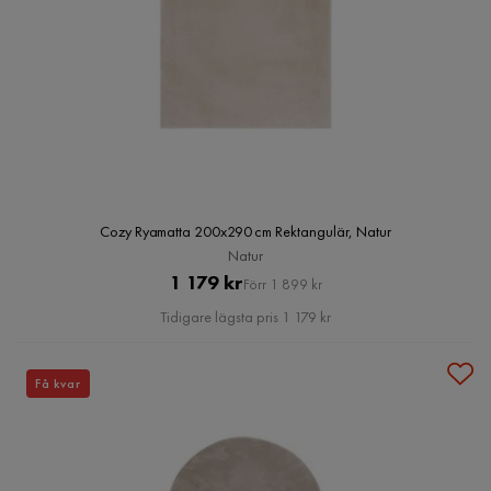
Cozy Ryamatta 200x290 cm Rektangulär, Natur
Natur
Pris
Original
1 179 kr
Förr 1 899 kr
Pris
Tidigare lägsta pris 1 179 kr
Få kvar