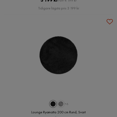
Förr 4 199 kr
Pris
Tidigare lägsta pris 3 199 kr
+6
Lounge Ryamatta 200 cm Rund, Svart