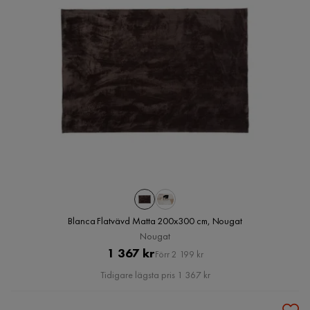
Blanca Flatvävd Matta 200x300 cm, Nougat
Nougat
Pris
Original
1 367 kr
Förr 2 199 kr
Pris
Tidigare lägsta pris 1 367 kr