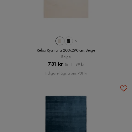
+5
Relax Ryamatta 200x290 cm, Beige
Beige
Pris
Original
731 kr
Förr 1 199 kr
Pris
Tidigare lägsta pris 731 kr