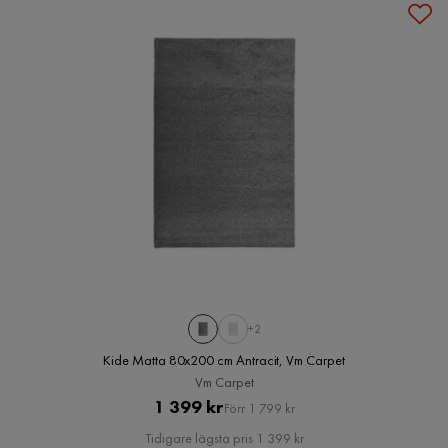
+2
Kide Matta 80x200 cm Antracit, Vm Carpet
Vm Carpet
Pris
Original
1 399 kr
Förr 1 799 kr
Pris
Tidigare lägsta pris 1 399 kr