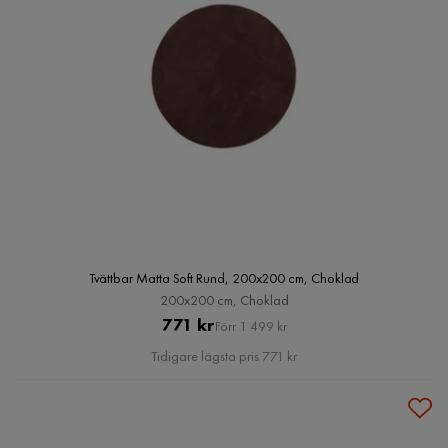
Tvättbar Matta Soft Rund, 200x200 cm, Choklad
200x200 cm, Choklad
Pris
Original
771 kr
Förr 1 499 kr
Pris
Tidigare lägsta pris 771 kr