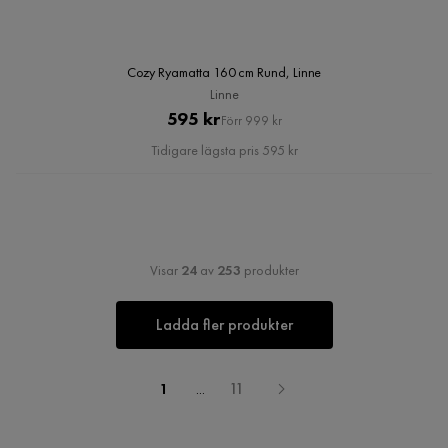
Cozy Ryamatta 160 cm Rund, Linne
Linne
Pris
Original
595 kr
Förr 999 kr
Pris
Tidigare lägsta pris 595 kr
Visar
24
av
253
produkter
Ladda fler produkter
1
...
11