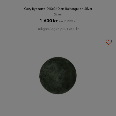
Cozy Ryamatta 240x340 cm Rektangulär, Silver
Silver
Pris
Original
1 600 kr
Förr 2 999 kr
Pris
Tidigare lägsta pris 1 600 kr