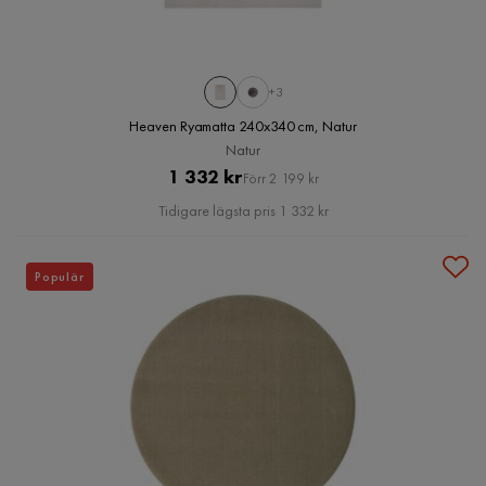
+3
Heaven Ryamatta 240x340 cm, Natur
Natur
Pris
Original
1 332 kr
Förr 2 199 kr
Pris
Tidigare lägsta pris 1 332 kr
Populär