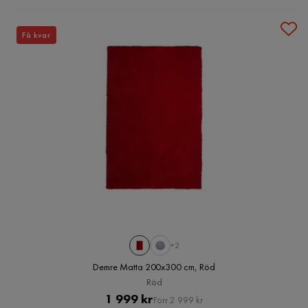
Få kvar
+2
Demre Matta 200x300 cm, Röd
Röd
Pris
Original
1 999 kr
Förr 2 999 kr