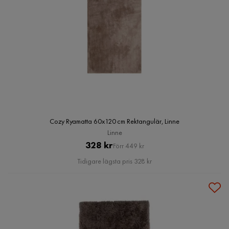
Cozy Ryamatta 60x120 cm Rektangulär, Linne
Linne
Pris
Original
328 kr
Förr 449 kr
Pris
Tidigare lägsta pris 328 kr