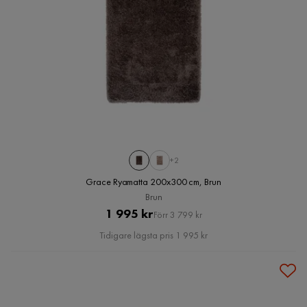
+2
Grace Ryamatta 200x300 cm, Brun
Brun
Pris
Original
1 995 kr
Förr 3 799 kr
Pris
Tidigare lägsta pris 1 995 kr