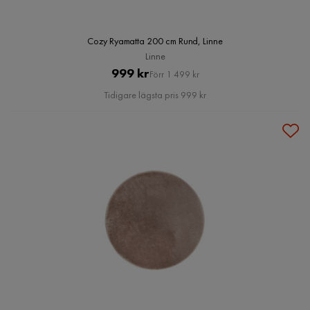
Cozy Ryamatta 200 cm Rund, Linne
Linne
Pris
Original
999 kr
Förr 1 499 kr
Pris
Tidigare lägsta pris 999 kr