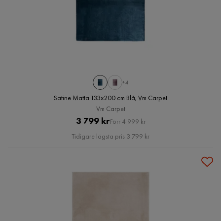
+4
Satine Matta 133x200 cm Blå, Vm Carpet
Vm Carpet
Pris
Original
3 799 kr
Förr 4 999 kr
Pris
Tidigare lägsta pris 3 799 kr