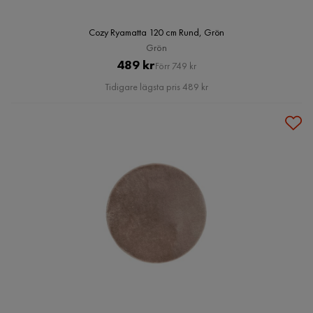
Cozy Ryamatta 120 cm Rund, Grön
Grön
Pris
Original
489 kr
Förr 749 kr
Pris
Tidigare lägsta pris 489 kr