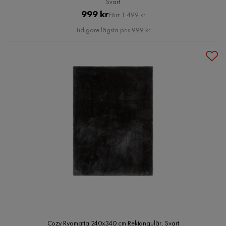
Svart
Pris
Original
999 kr
Förr 1 499 kr
Pris
Tidigare lägsta pris 999 kr
Cozy Ryamatta 240x340 cm Rektangulär, Svart