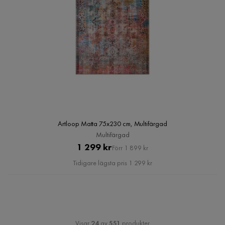
Artloop Matta 75x230 cm, Multifärgad
Multifärgad
Pris
Original
1 299 kr
Förr 1 899 kr
Pris
Tidigare lägsta pris 1 299 kr
Visar
24
av
551
produkter