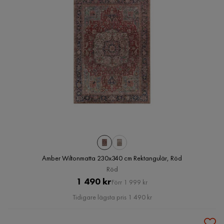
Amber Wiltonmatta 230x340 cm Rektangulär, Röd
Röd
Pris
Original
1 490 kr
Förr 1 999 kr
Pris
Tidigare lägsta pris 1 490 kr