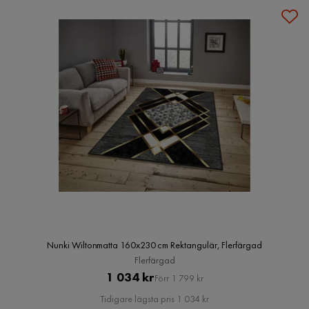
Nunki Wiltonmatta 160x230 cm Rektangulär, Flerfärgad
Flerfärgad
Pris
Original
1 034 kr
Förr 1 799 kr
Pris
Tidigare lägsta pris 1 034 kr