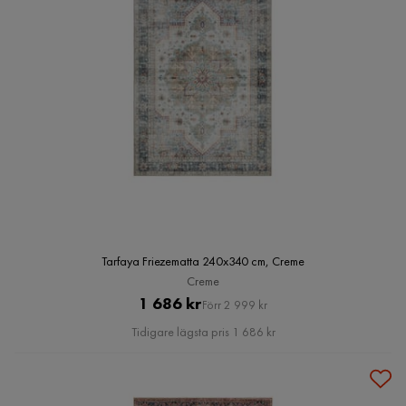
Tarfaya Friezematta 240x340 cm, Creme
Creme
Pris
Original
1 686 kr
Förr 2 999 kr
Pris
Tidigare lägsta pris 1 686 kr