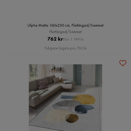
Ulphe Matta 160x230 cm, Flerfärgad/Sammet
Flerfärgad/Sammet
Pris
Original
762 kr
Förr 1 199 kr
Pris
Tidigare lägsta pris 762 kr