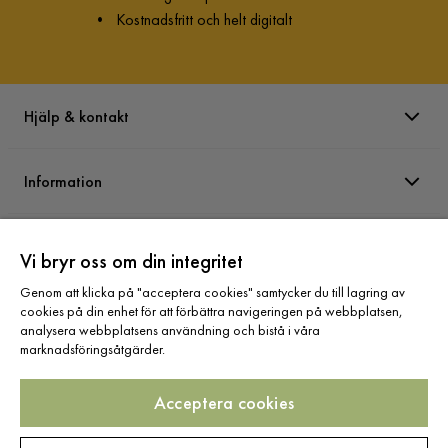
•
Kostnadsfritt och helt digitalt
Hjälp & kontakt
Information
Varumärken
Vi bryr oss om din integritet
Genom att klicka på "acceptera cookies" samtycker du till lagring av
Sortiment
cookies på din enhet för att förbättra navigeringen på webbplatsen,
analysera webbplatsens användning och bistå i våra
marknadsföringsåtgärder.
Acceptera cookies
Följ oss