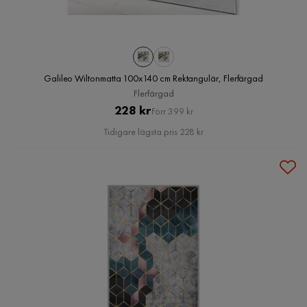
Galileo Wiltonmatta 100x140 cm Rektangulär, Flerfärgad
Flerfärgad
Pris
Original
228 kr
Förr 399 kr
Pris
Tidigare lägsta pris 228 kr