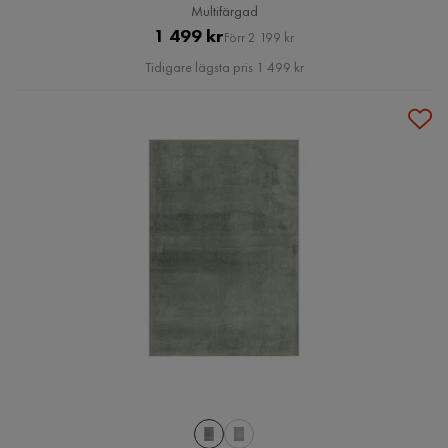
Multifärgad
Pris
Original
1 499 kr
Förr 2 199 kr
Pris
Tidigare lägsta pris 1 499 kr