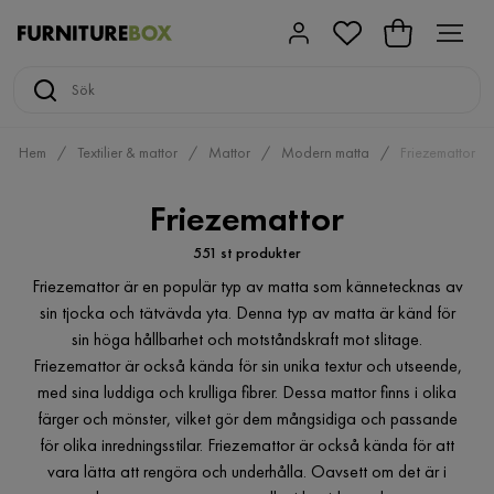
Hem
Textilier & mattor
Mattor
Modern matta
Friezemattor
Friezemattor
551 st produkter
Friezemattor är en populär typ av matta som kännetecknas av
sin tjocka och tätvävda yta. Denna typ av matta är känd för
sin höga hållbarhet och motståndskraft mot slitage.
Friezemattor är också kända för sin unika textur och utseende,
med sina luddiga och krulliga fibrer. Dessa mattor finns i olika
färger och mönster, vilket gör dem mångsidiga och passande
för olika inredningsstilar. Friezemattor är också kända för att
vara lätta att rengöra och underhålla. Oavsett om det är i