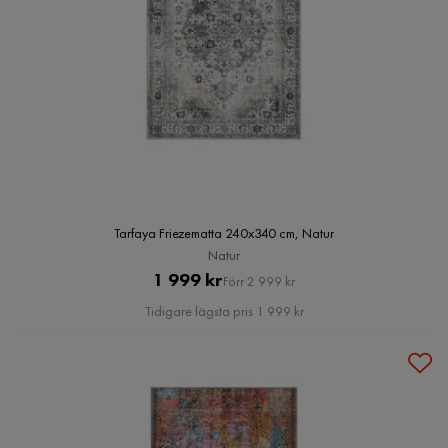
Tarfaya Friezematta 240x340 cm, Natur
Natur
Pris
Original
1 999 kr
Förr 2 999 kr
Pris
Tidigare lägsta pris 1 999 kr