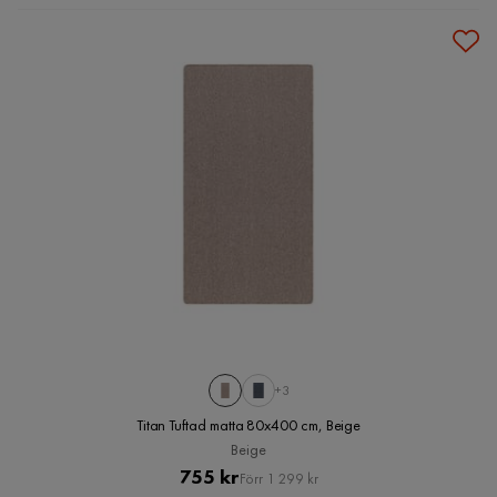
+3
Titan Tuftad matta 80x400 cm, Beige
Beige
Pris
Original
755 kr
Förr 1 299 kr