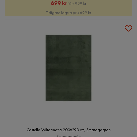
Rabatterat
Original
699 kr
Förr 999 kr
Pris
Pris
Tidigare lägsta pris 699 kr
Castello Wiltonmatta 200x290 cm, Smaragdgrön
Smaragdgrön