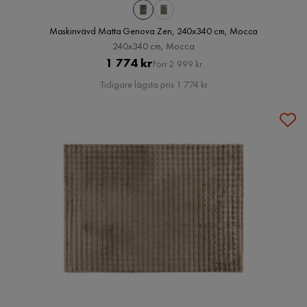
Maskinvävd Matta Genova Zen, 240x340 cm, Mocca
240x340 cm, Mocca
Pris
Original
1 774 kr
Förr 2 999 kr
Pris
Tidigare lägsta pris 1 774 kr