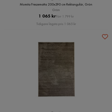
Momita Friezematta 200x290 cm Rektangulär, Grön
Grön
Pris
Original
1 065 kr
Förr 1 799 kr
Pris
Tidigare lägsta pris 1 065 kr