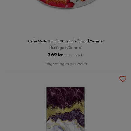
Kaihe Matta Rund 100 cm, Flerfärgad/Sammet
Flerfärgad/Sammet
Pris
Original
269 kr
Förr 1 199 kr
Pris
Tidigare lägsta pris 269 kr