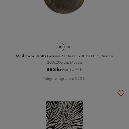
Maskinvävd Matta Genova Zen Rund, 200x200 cm, Mocca
200x200 cm, Mocca
Pris
Original
883 kr
Förr 1 499 kr
Pris
Tidigare lägsta pris 883 kr