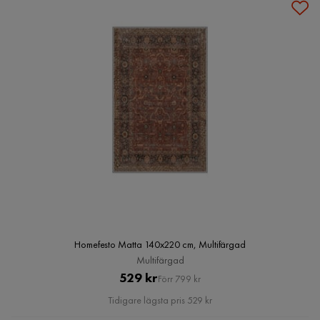
Homefesto Matta 140x220 cm, Multifärgad
Multifärgad
Pris
Original
529 kr
Förr 799 kr
Pris
Tidigare lägsta pris 529 kr