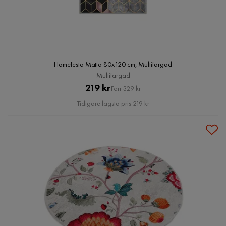
Homefesto Matta 80x120 cm, Multifärgad
Multifärgad
Pris
Original
219 kr
Förr 329 kr
Pris
Tidigare lägsta pris 219 kr