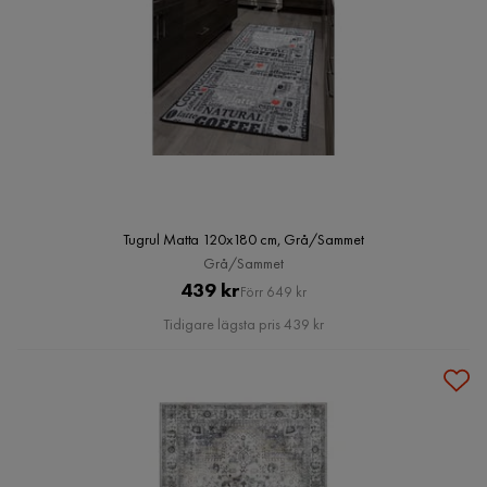
Tugrul Matta 120x180 cm, Grå/Sammet
Grå/Sammet
Pris
Original
439 kr
Förr 649 kr
Pris
Tidigare lägsta pris 439 kr