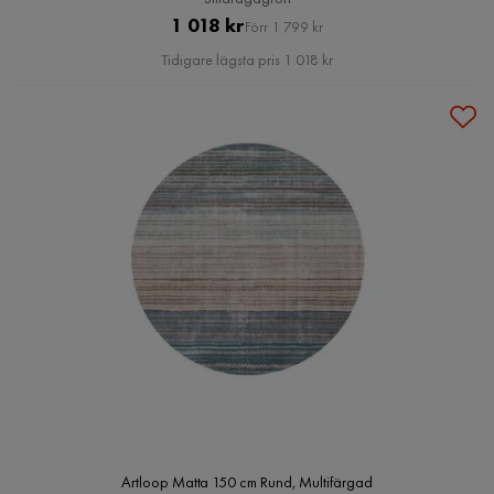
Pris
Original
1 018 kr
Förr 1 799 kr
Pris
Tidigare lägsta pris 1 018 kr
Artloop Matta 150 cm Rund, Multifärgad