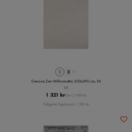
+1
Genova Zen Wiltonmatta 200x290 cm, Vit
Vit
Pris
Original
1 321 kr
Förr 2 999 kr
Pris
Tidigare lägsta pris 1 321 kr