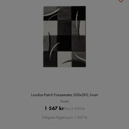
London Patch Friezematta 200x290, Svart
Svart
Pris
Original
1 567 kr
Förr 2 999 kr
Pris
Tidigare lägsta pris 1 567 kr