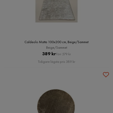
Caldeolo Matta 100x200 cm, Beige/Sammet
Beige/Sammet
Pris
Original
389 kr
Förr 579 kr
Pris
Tidigare lägsta pris 389 kr