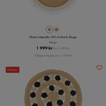
Marts Jutematta 140 cm Rund, Beige
Beige
Pris
Original
1 999 kr
Förr 2 999 kr
Pris
Tidigare lägsta pris 1 999 kr
Få kvar