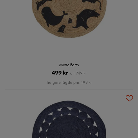
Matta Earth
Pris
Original
499 kr
Förr 749 kr
Pris
Tidigare lägsta pris 499 kr