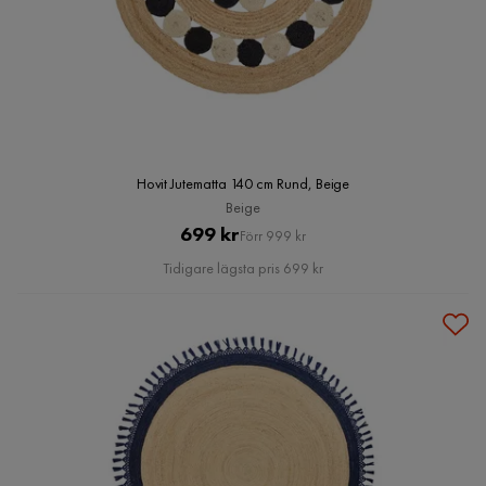
Hovit Jutematta 140 cm Rund, Beige
Beige
Pris
Original
699 kr
Förr 999 kr
Pris
Tidigare lägsta pris 699 kr