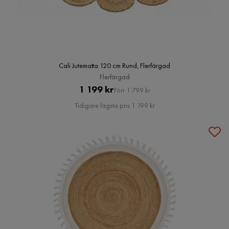
Cali Jutematta 120 cm Rund, Flerfärgad
Flerfärgad
Pris
Original
1 199 kr
Förr 1 799 kr
Pris
Tidigare lägsta pris 1 199 kr