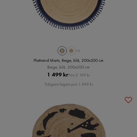
+3
Plattvävd Marts, Beige, blå, 200x200 cm
Beige, blå, 200x200 cm
Pris
Original
1 499 kr
Förr 2 199 kr
Pris
Tidigare lägsta pris 1 499 kr