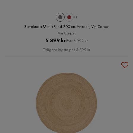
+1
Barrakuda Matta Rund 200 cm Antracit, Vm Carpet
Vm Carpet
Pris
Original
5 399 kr
Förr 6 999 kr
Pris
Tidigare lägsta pris 5 399 kr