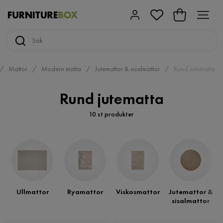
Mattor
Modern matta
Jutemattor & sisalmattor
Rund jutematta
Rund jutematta
10 st produkter
Ullmattor
Ryamattor
Viskosmattor
Jutemattor &
sisalmattor