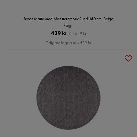
Byner Matta med Monsteramotiv Rund 140 cm, Beige
Beige
Pris
Original
439 kr
Förr 649 kr
Pris
Tidigare lägsta pris 439 kr