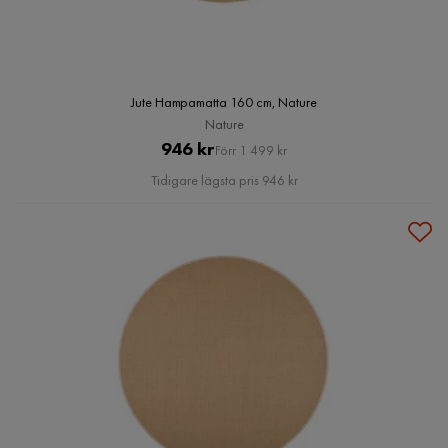
Jute Hampamatta 160 cm, Nature
Nature
Pris
Original
946 kr
Förr 1 499 kr
Pris
Tidigare lägsta pris 946 kr