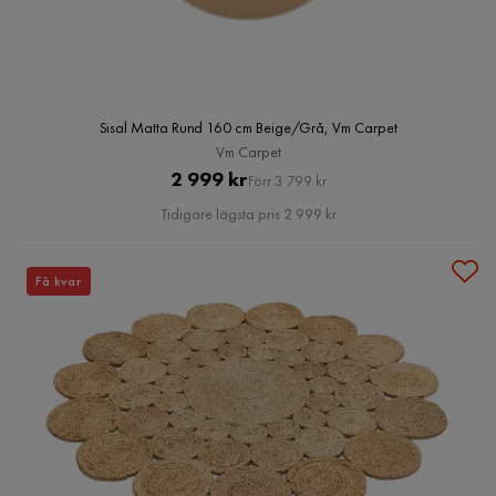
Sisal Matta Rund 160 cm Beige/Grå, Vm Carpet
Vm Carpet
Pris
Original
2 999 kr
Förr 3 799 kr
Pris
Tidigare lägsta pris 2 999 kr
Få kvar