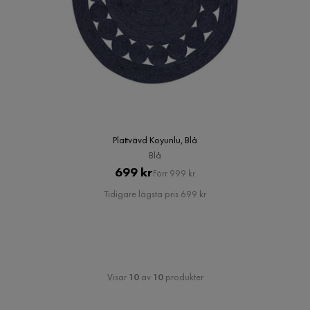
Plattvävd Koyunlu, Blå
Blå
Pris
Original
699 kr
Förr 999 kr
Pris
Tidigare lägsta pris 699 kr
Visar
10
av
10
produkter