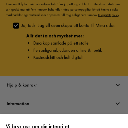
Genom att fylla i min mailadress bekräftar jag att jag vill ha Furniturebox nyhetsbrev
och godkänner att Furniturebox behandlar mina personuppgifter för att kunna skicka
marknadsföringsmaterial som anpassats till mig enligt Furniturebox
Integritetspolicy
.
Ja, tack! Jag vill även skapa ett konto till Mina sidor.
Allt detta och mycket mer:
•
Dina köp samlade på ett ställe
•
Personliga erbjudanden online & i butik
•
Kostnadsfritt och helt digitalt
Hjälp & kontakt
Information
Varumärken
Vi bryr oss om din integritet