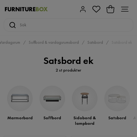
Vardagsrum
Soffbord & vardagsrumsbord
Satsbord
Satsbord ek
Satsbord ek
2 st produkter
Marmorbord
Soffbord
Sidobord &
Satsbord
A
lampbord