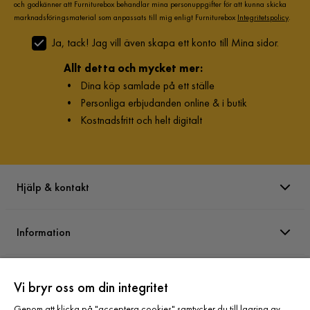
och godkänner att Furniturebox behandlar mina personuppgifter för att kunna skicka
marknadsföringsmaterial som anpassats till mig enligt Furniturebox
Integritetspolicy
.
Ja, tack! Jag vill även skapa ett konto till Mina sidor.
Allt detta och mycket mer:
•
Dina köp samlade på ett ställe
•
Personliga erbjudanden online & i butik
•
Kostnadsfritt och helt digitalt
Hjälp & kontakt
Information
Varumärken
Vi bryr oss om din integritet
Genom att klicka på "acceptera cookies" samtycker du till lagring av