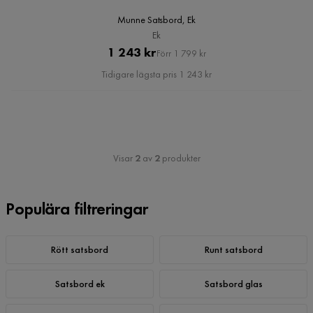
Munne Satsbord, Ek
Ek
Pris
Original
1 243 kr
Förr 1 799 kr
Pris
Tidigare lägsta pris 1 243 kr
Visar
2
av
2
produkter
Populära filtreringar
Rött satsbord
Runt satsbord
Satsbord ek
Satsbord glas