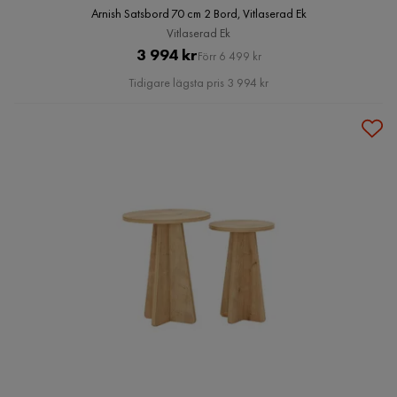
Arnish Satsbord 70 cm 2 Bord, Vitlaserad Ek
Vitlaserad Ek
Pris
Original
3 994 kr
Förr 6 499 kr
Pris
Tidigare lägsta pris 3 994 kr