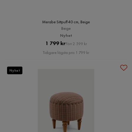
Merabe Sittpuff 40 cm, Beige
Beige
Nyhet
Pris
Original
1 799 kr
Förr 2 599 kr
Pris
Tidigare lägsta pris 1 799 kr
Nyhet