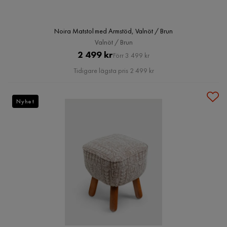
Noira Matstol med Armstöd, Valnöt / Brun
Valnöt / Brun
Pris
Original
2 499 kr
Förr 3 499 kr
Pris
Tidigare lägsta pris 2 499 kr
Nyhet