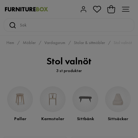
Hem
Möbler
Vardagsrum
Stolar & sittmöbler
Stol valnöt
Stol valnöt
3 st produkter
Pallar
Karmstolar
Sittbänk
Sittsäckar