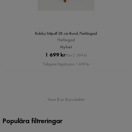
Rubby Sittpuff 38 cm Rund, Flerfärgad
Flerfärgad
Nyhet
Pris
Original
1 699 kr
Förr 2 599 kr
Pris
Tidigare lägsta pris 1 699 kr
Visar
3
av
3
produkter
Populära filtreringar