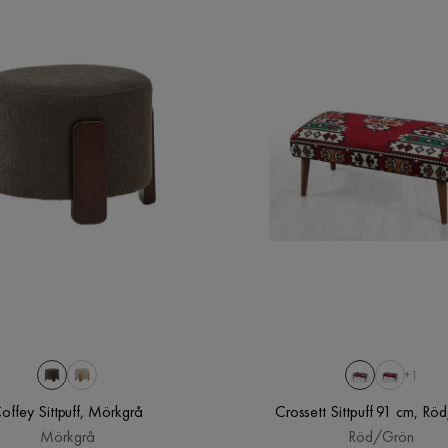
+1
offey Sittpuff, Mörkgrå
Crossett Sittpuff 91 cm, R
Mörkgrå
Röd/Grön