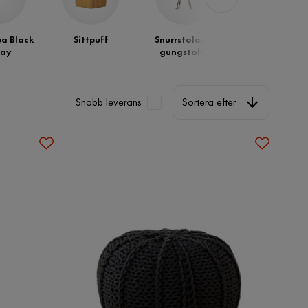
ea Black
Sittpuff
Snurrstolar &
Pinnstolar
day
gungstolar
Sortera efter
Snabb leverans
Sortera efter