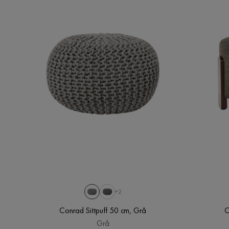
+2
Conrad Sittpuff 50 cm, Grå
C
Grå