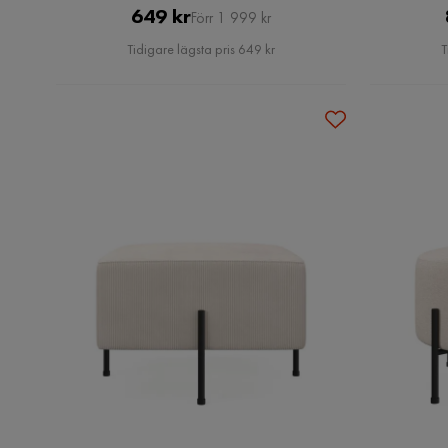
Pris
Original
649 kr
Förr 1 999 kr
Pris
Tidigare lägsta pris 649 kr
T