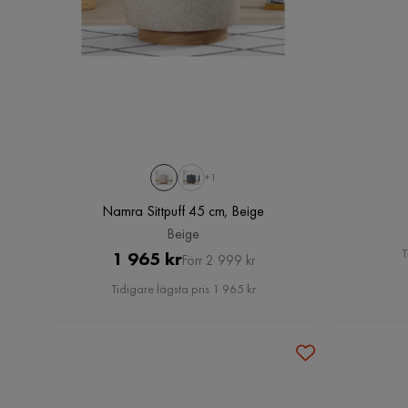
+1
Namra Sittpuff 45 cm, Beige
Beige
T
Pris
Original
1 965 kr
Förr 2 999 kr
Pris
Tidigare lägsta pris 1 965 kr