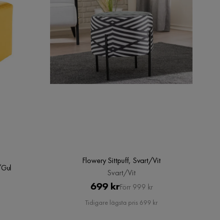
Flowery Sittpuff, Svart/Vit
/Gul
Svart/Vit
Pris
Original
699 kr
Förr 999 kr
Pris
Tidigare lägsta pris 699 kr