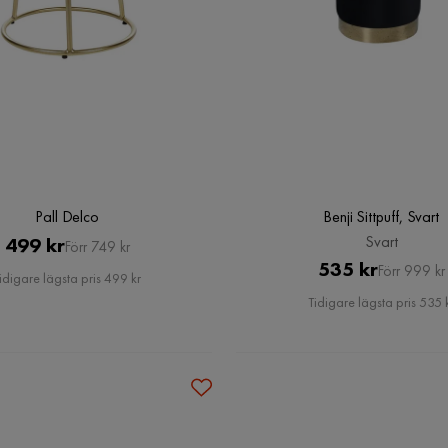
Pall Delco
Benji Sittpuff, Svart
Pris
Original
Svart
499 kr
Förr 749 kr
Pris
Original
535 kr
Pris
Förr 999 kr
idigare lägsta pris 499 kr
Pris
Tidigare lägsta pris 535 