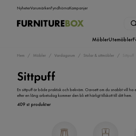
Nyheter
Varumärken
Fyndhörna
Kampanjer
Möbler
Utemöbler
F
Hem
Möbler
Vardagsrum
Stolar & sittmöbler
Sittpuff
Sittpuff
En sittpuff är både praktisk och bekväm. Oavsett om du snabbt vill ha e
efter en lång arbetsdag kommer den bli ett härligt tillskott till ditt hem.
409 st produkter