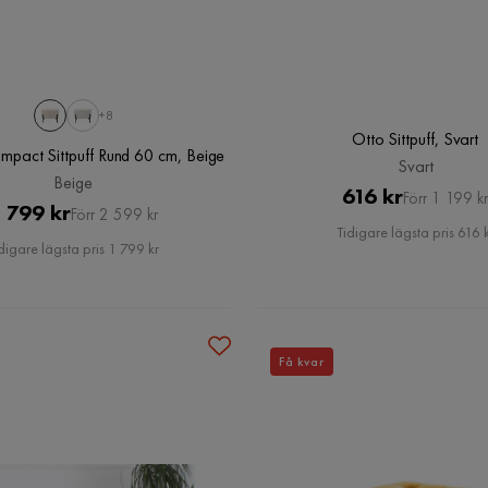
+8
Otto Sittpuff, Svart
pact Sittpuff Rund 60 cm, Beige
Svart
Beige
Pris
Original
616 kr
Förr 1 199 kr
Pris
Original
 799 kr
Förr 2 599 kr
Pris
Tidigare lägsta pris 616 
Pris
digare lägsta pris 1 799 kr
Få kvar