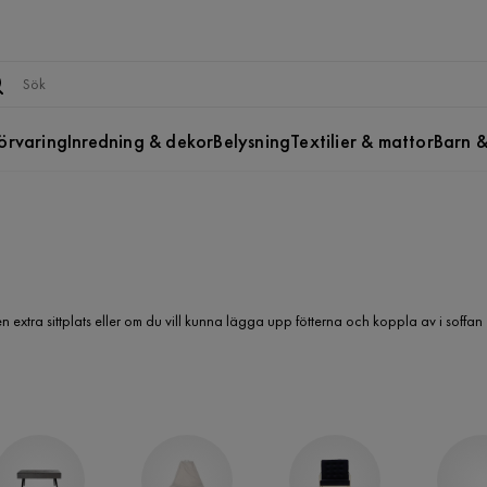
örvaring
Inredning & dekor
Belysning
Textilier & mattor
Barn &
n extra sittplats eller om du vill kunna lägga upp fötterna och koppla av i soffan