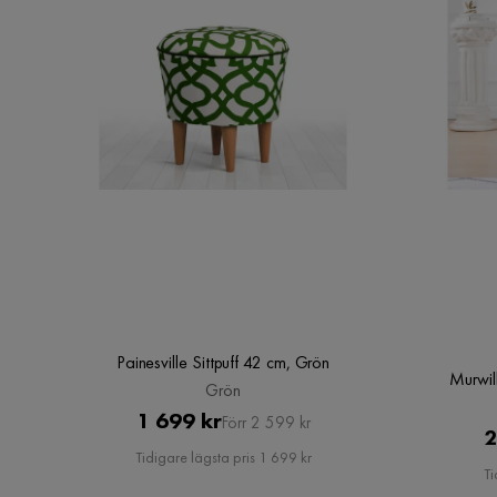
Painesville Sittpuff 42 cm, Grön
Murwil
Grön
Pris
Original
1 699 kr
Förr 2 599 kr
2
Pris
Tidigare lägsta pris 1 699 kr
Ti