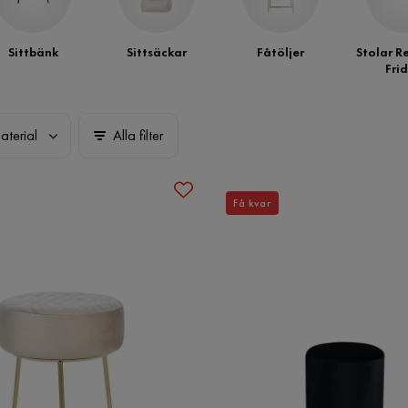
Sittbänk
Sittsäckar
Fåtöljer
Stolar R
Fri
aterial
Alla filter
Få kvar