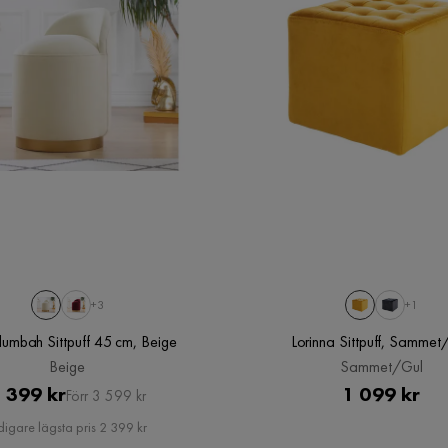
+3
+1
lumbah Sittpuff 45 cm, Beige
Lorinna Sittpuff, Sammet
Beige
Sammet/Gul
Pris
Original
Pris
 399 kr
1 099 kr
Förr 3 599 kr
Pris
digare lägsta pris 2 399 kr