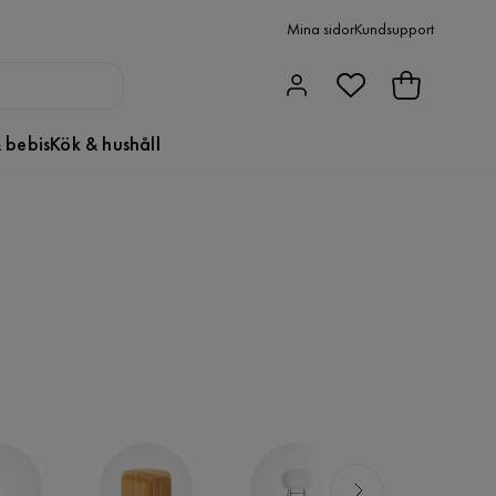
Mina sidor
Kundsupport
 bebis
Kök & hushåll