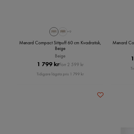
+9
Menard Compact Sittpuff 60 cm Kvadratisk,
Menard Com
Beige
Beige
1
Pris
Original
1 799 kr
Förr 2 599 kr
Ti
Pris
Tidigare lägsta pris 1 799 kr