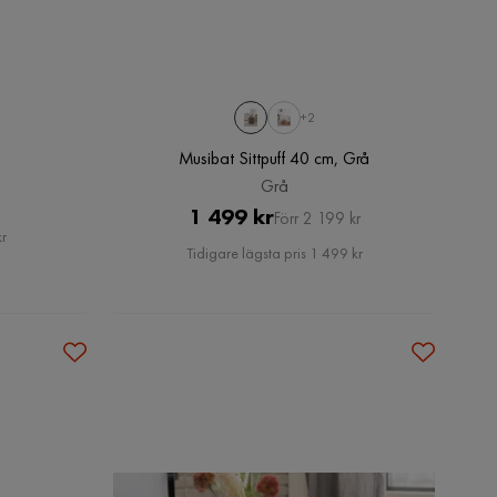
+2
Musibat Sittpuff 40 cm, Grå
Grå
Pris
Original
1 499 kr
Förr 2 199 kr
kr
Pris
Tidigare lägsta pris 1 499 kr