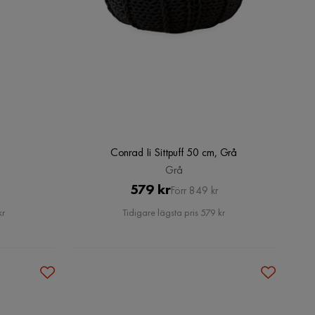
Conrad Ii Sittpuff 50 cm, Grå
Grå
Pris
Original
579 kr
Förr 849 kr
Pris
kr
Tidigare lägsta pris 579 kr