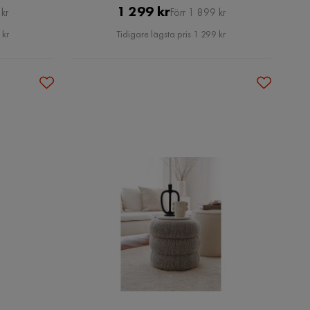
Pris
Original
1 299 kr
kr
Förr 1 899 kr
Pris
 kr
Tidigare lägsta pris 1 299 kr