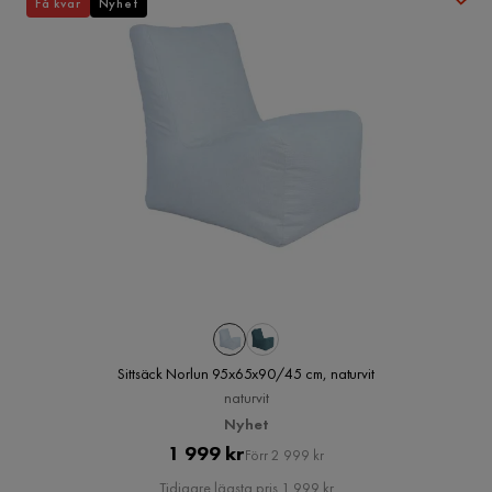
Få kvar
Nyhet
Sittsäck Norlun 95x65x90/45 cm, naturvit
naturvit
Nyhet
Pris
Original
1 999 kr
Förr 2 999 kr
Pris
Tidigare lägsta pris 1 999 kr