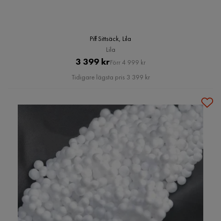
Piff Sittsäck, Lila
Lila
Pris
Original
3 399 kr
Förr 4 999 kr
Pris
Tidigare lägsta pris 3 399 kr