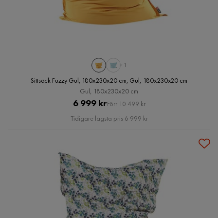
+1
Sittsäck Fuzzy Gul, 180x230x20 cm, Gul, 180x230x20 cm
Gul, 180x230x20 cm
Pris
Original
6 999 kr
Förr 10 499 kr
Pris
Tidigare lägsta pris 6 999 kr