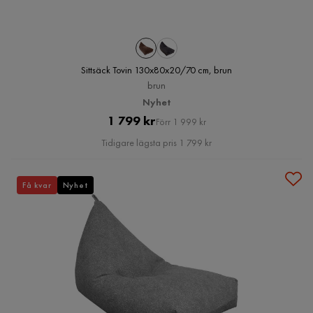
Sittsäck Tovin 130x80x20/70 cm, brun
brun
Nyhet
Pris
Original
1 799 kr
Förr 1 999 kr
Pris
Tidigare lägsta pris 1 799 kr
Få kvar
Nyhet