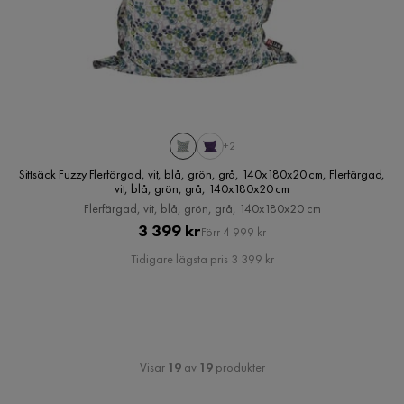
+2
Sittsäck Fuzzy Flerfärgad, vit, blå, grön, grå, 140x180x20 cm, Flerfärgad,
vit, blå, grön, grå, 140x180x20 cm
Flerfärgad, vit, blå, grön, grå, 140x180x20 cm
Pris
Original
3 399 kr
Förr 4 999 kr
Pris
Tidigare lägsta pris 3 399 kr
Visar
19
av
19
produkter