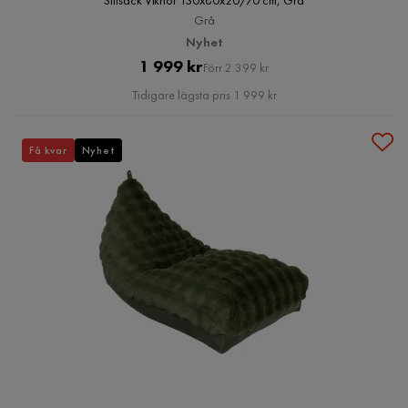
Sittsäck Viknor 130x80x20/70 cm, Grå
Grå
Nyhet
Pris
Original
1 999 kr
Förr 2 399 kr
Pris
Tidigare lägsta pris 1 999 kr
Få kvar
Nyhet