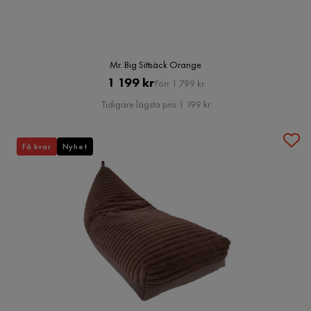
Mr. Big Sittsäck Orange
Pris
Original
1 199 kr
Förr 1 799 kr
Pris
Tidigare lägsta pris 1 199 kr
Få kvar
Nyhet