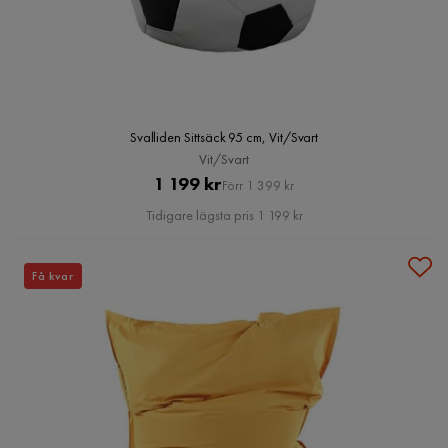
Svalliden Sittsäck 95 cm, Vit/Svart
Vit/Svart
Pris
Original
1 199 kr
Förr 1 399 kr
Pris
Tidigare lägsta pris 1 199 kr
Få kvar