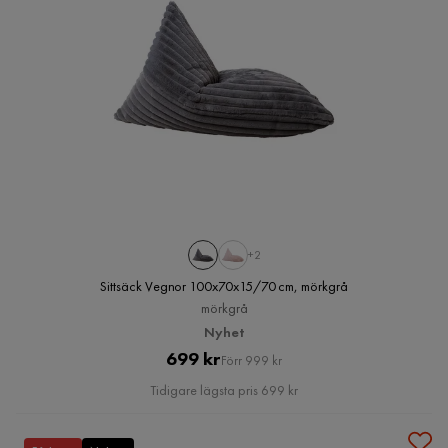
+2
Sittsäck Vegnor 100x70x15/70 cm, mörkgrå
mörkgrå
Nyhet
Pris
Original
699 kr
Förr 999 kr
Pris
Tidigare lägsta pris 699 kr