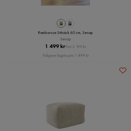
Rambarose Sittsäck 60 cm, Senap
Senap
Pris
Original
1 499 kr
Förr 2 199 kr
Pris
Tidigare lägsta pris 1 499 kr