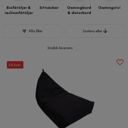
Biofåtöljer &
Sittsäckar
Gamingbord
Gamingstol
reclinerfåtöljer
& datorbord
Sortera efter
Alla filter
Sortera efter
Snabb leverans
Få kvar