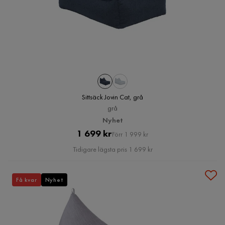
Sittsäck Jovin Cat, grå
grå
Nyhet
Pris
Original
1 699 kr
Förr 1 999 kr
Pris
Tidigare lägsta pris 1 699 kr
Få kvar
Nyhet