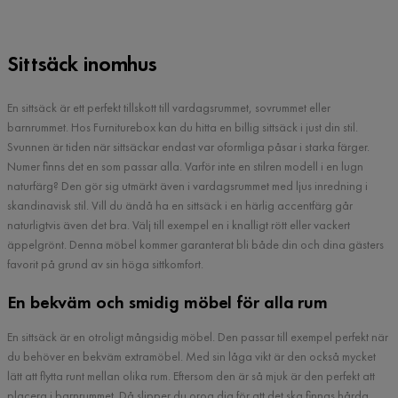
Sittsäck inomhus
En sittsäck är ett perfekt tillskott till vardagsrummet, sovrummet eller
barnrummet. Hos Furniturebox kan du hitta en billig sittsäck i just din stil.
Svunnen är tiden när sittsäckar endast var oformliga påsar i starka färger.
Numer finns det en som passar alla. Varför inte en stilren modell i en lugn
naturfärg? Den gör sig utmärkt även i vardagsrummet med ljus inredning i
skandinavisk stil. Vill du ändå ha en sittsäck i en härlig accentfärg går
naturligtvis även det bra. Välj till exempel en i knalligt rött eller vackert
äppelgrönt. Denna möbel kommer garanterat bli både din och dina gästers
favorit på grund av sin höga sittkomfort.
En bekväm och smidig möbel för alla rum
En sittsäck är en otroligt mångsidig möbel. Den passar till exempel perfekt när
du behöver en bekväm extramöbel. Med sin låga vikt är den också mycket
lätt att flytta runt mellan olika rum. Eftersom den är så mjuk är den perfekt att
placera i barnrummet. Då slipper du oroa dig för att det ska finnas hårda