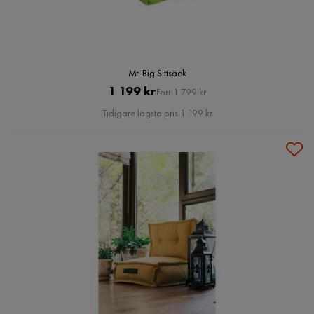
Mr. Big Sittsäck
Pris
Original
1 199 kr
Förr 1 799 kr
Pris
Tidigare lägsta pris 1 199 kr