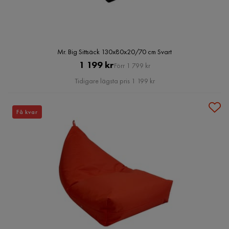
Mr. Big Sittsäck 130x80x20/70 cm Svart
Pris
Original
1 199 kr
Förr 1 799 kr
Pris
Tidigare lägsta pris 1 199 kr
Få kvar