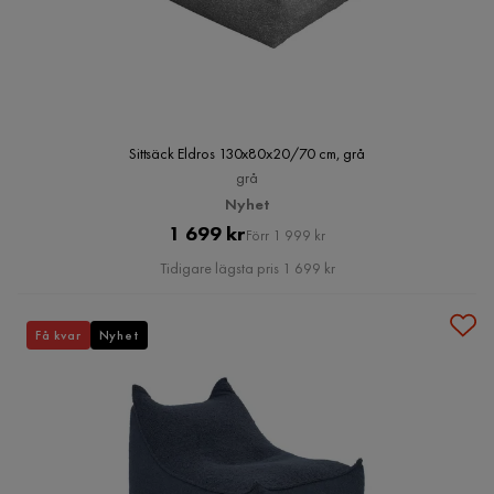
Sittsäck Eldros 130x80x20/70 cm, grå
grå
Nyhet
Pris
Original
1 699 kr
Förr 1 999 kr
Pris
Tidigare lägsta pris 1 699 kr
Få kvar
Nyhet