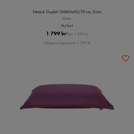
Sittsäck Grydal 130x80x20/70 cm, Grön
Grön
Nyhet
Pris
Original
1 799 kr
Förr 1 999 kr
Pris
Tidigare lägsta pris 1 799 kr