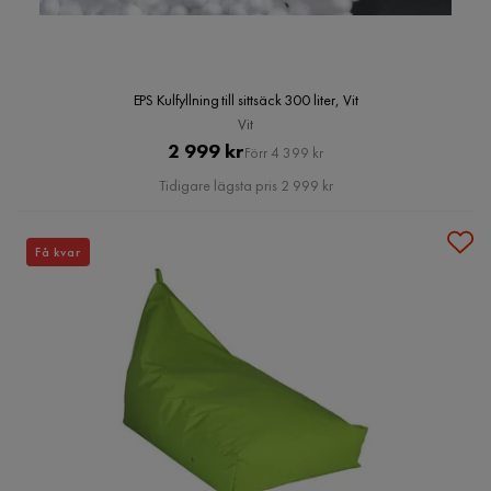
EPS Kulfyllning till sittsäck 300 liter, Vit
Vit
Pris
Original
2 999 kr
Förr 4 399 kr
Pris
Tidigare lägsta pris 2 999 kr
Få kvar