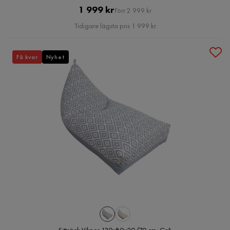
Pris
Original
1 999 kr
Förr 2 999 kr
Pris
Tidigare lägsta pris 1 999 kr
Få kvar
Nyhet