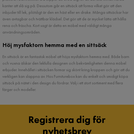
kanter att slå sig på. Dessutom går en sittsäck att forma vilket gör att den
inbjuder till lek, plötsligt är den en häst eller en drake. Många sittsäckar har
även avtagbar och tvättbar klädsel. Det gör att de är mycket lätta att hålla
rena och fräscha. Kort sagt är detta en möbel med väldigt många
användningsområden.
Höj mysfaktorn hemma med en sittsäck
En sittsäck är en fantastisk möbel att höja mysfaktorn hemma med. Både barn
och vuxna älskar den lekfulla designen och bekvämligheten denna möbel
erbjuder. Innehållet i sittsäcken formar sig skönt kring kroppen och gör att du
verkligen kan slappna av. Hos Furniturebox kan du enkelt och smidigt köpa
sittsäck på nätet i den design du fördrar. Välj i ett stort sortiment med flera
färger och modeller.
Registrera dig för
nyhetsbrev