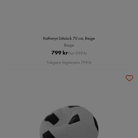
Katheryn Sittsäck 70 cm, Beige
Beige
Pris
Original
799 kr
Förr 899 kr
Pris
Tidigare lägsta pris 799 kr