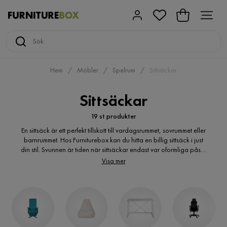
Hem
Möbler
Spelrum
Sittsäckar
Sittsäckar
19 st produkter
En sittsäck är ett perfekt tillskott till vardagsrummet, sovrummet eller
barnrummet. Hos Furniturebox kan du hitta en billig sittsäck i just
din stil. Svunnen är tiden när sittsäckar endast var oformliga påsar
i starka färger. Numer finns det en som passar alla. Varför inte en
Visa mer
stilren modell i en lugn naturfärg? Den gör sig utmärkt även i
vardagsrummet med ljus inredning i skandinavisk stil. Vill du ändå
ha en sittsäck i en härlig accentfärg går naturligtvis även det bra.
Välj till exempel en i knalligt rött eller vackert äppelgrönt. Denna
möbel kommer garanterat bli både din och dina gästers favorit
på grund av sin höga sittkomfort.