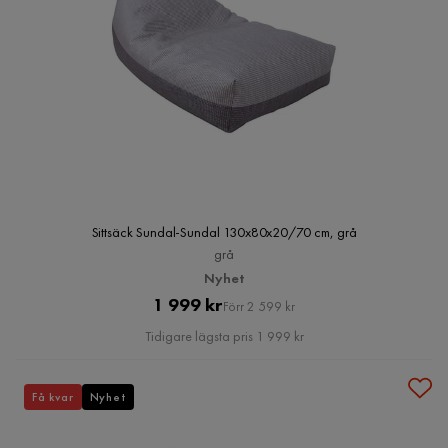
Sittsäck Sundal-Sundal 130x80x20/70 cm, grå
grå
Nyhet
Pris
Original
1 999 kr
Förr 2 599 kr
Pris
Tidigare lägsta pris 1 999 kr
Få kvar
Nyhet