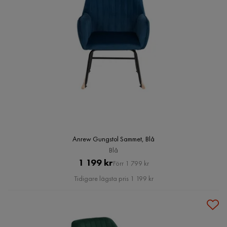
Anrew Gungstol Sammet, Blå
Blå
Pris
Original
1 199 kr
Förr 1 799 kr
Pris
Tidigare lägsta pris 1 199 kr