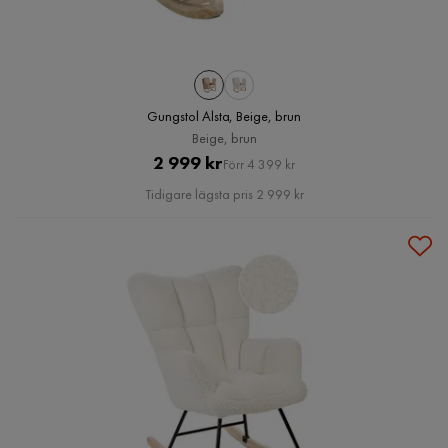
Gungstol Alsta, Beige, brun
Beige, brun
Pris
Original
2 999 kr
Förr 4 399 kr
Pris
Tidigare lägsta pris 2 999 kr