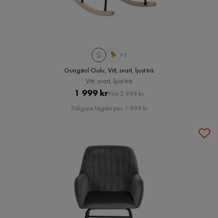
+5
Gungstol Oulu, Vitt, svart, ljust trä
Vitt, svart, ljust trä
Pris
Original
1 999 kr
Förr 2 999 kr
Pris
Tidigare lägsta pris 1 999 kr