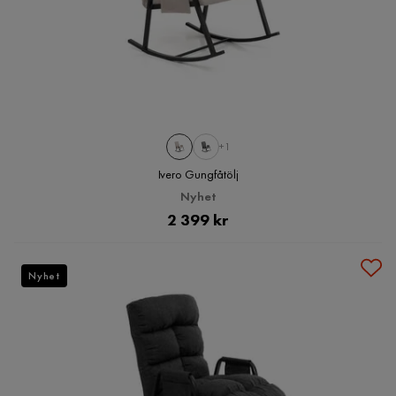
+1
Ivero Gungfåtölj
Nyhet
Pris
2 399 kr
Nyhet