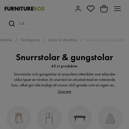
Möbler
Vardagsrum
Stolar & sittmöbler
Snurrstolar & gungstolar
Snurrstolar & gungstolar
45 st produkter
Snurrstolar och gungstolar är populära sittmöbler som erbjuder
olika typer av rörelse. En snurrstol är utrustad med en roterande
bas, vilket gör det möjligt att snurra 360 grader runt sin egen axel.
Detta ger användaren möjlighet att enkelt ändra riktning eller
Visa mer
vända sig åt olika håll utan att behöva resa sig upp. Å andra
sidan är en gungstol utrustad med en böjd bas som möjliggör en
gungande rörelse. Detta ger en avslappnande och vaggande
känsla, vilket kan vara särskilt trevligt för avkoppling eller läsning.
Både snurrstolar och gungstolar finns i olika stilar och material för
att passa olika inredningsstilar och personliga preferenser.