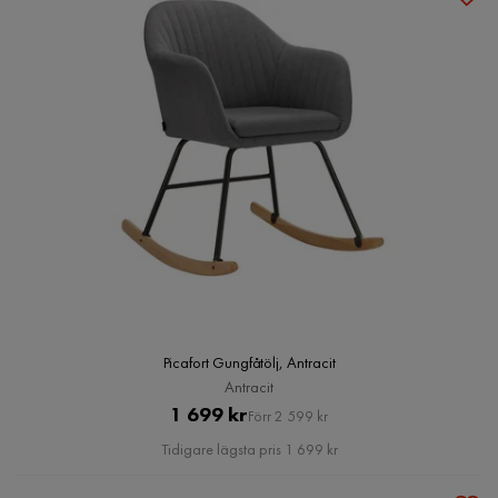
Picafort Gungfåtölj, Antracit
Antracit
Pris
Original
1 699 kr
Förr 2 599 kr
Pris
Tidigare lägsta pris 1 699 kr