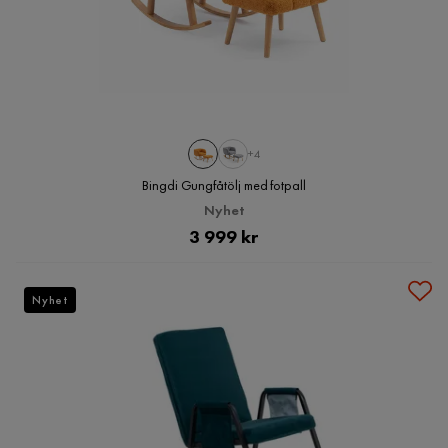
+4
Bingdi Gungfåtölj med fotpall
Nyhet
Pris
3 999 kr
Nyhet