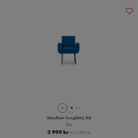
+1
Wyndham Gungfåtölj, Blå
Blå
Pris
Original
3 999 kr
Förr 5 999 kr