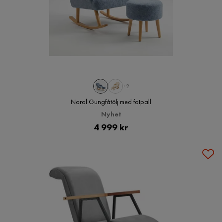
+2
Noral Gungfåtölj med fotpall
Nyhet
Pris
4 999 kr