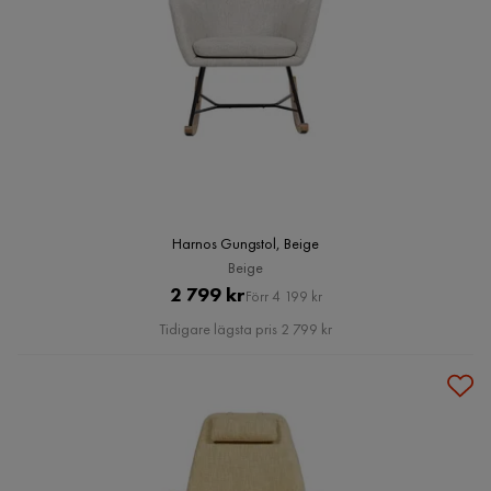
Harnos Gungstol, Beige
Beige
Pris
Original
2 799 kr
Förr 4 199 kr
Pris
Tidigare lägsta pris 2 799 kr