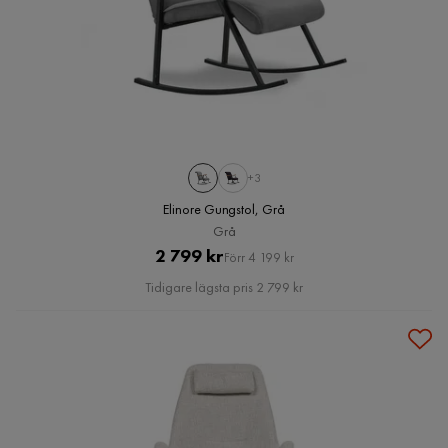
+3
Elinore Gungstol, Grå
Grå
Pris
Original
2 799 kr
Förr 4 199 kr
Pris
Tidigare lägsta pris 2 799 kr