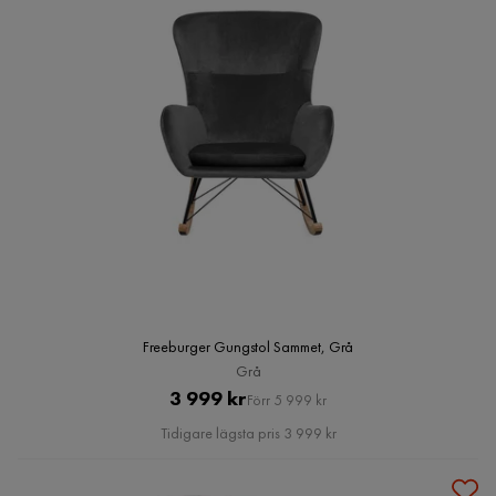
Freeburger Gungstol Sammet, Grå
Grå
Pris
Original
3 999 kr
Förr 5 999 kr
Pris
Tidigare lägsta pris 3 999 kr