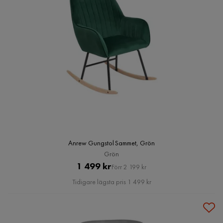
Anrew Gungstol Sammet, Grön
Grön
Pris
Original
1 499 kr
Förr 2 199 kr
Pris
Tidigare lägsta pris 1 499 kr