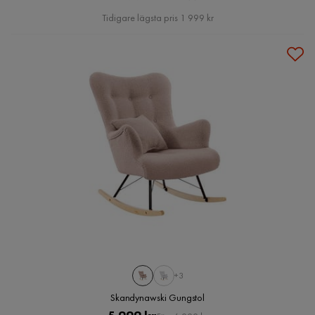
Pris
Tidigare lägsta pris 1 999 kr
+3
Skandynawski Gungstol
Pris
Original