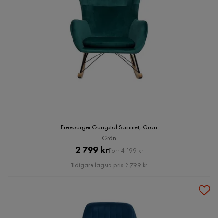
Freeburger Gungstol Sammet, Grön
Grön
Pris
Original
2 799 kr
Förr 4 199 kr
Pris
Tidigare lägsta pris 2 799 kr