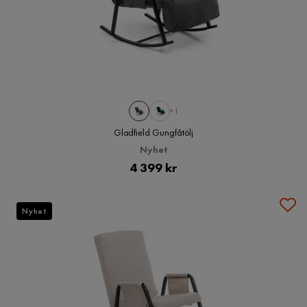
+1
Gladfield Gungfåtölj
Nyhet
Pris
4 399 kr
Nyhet