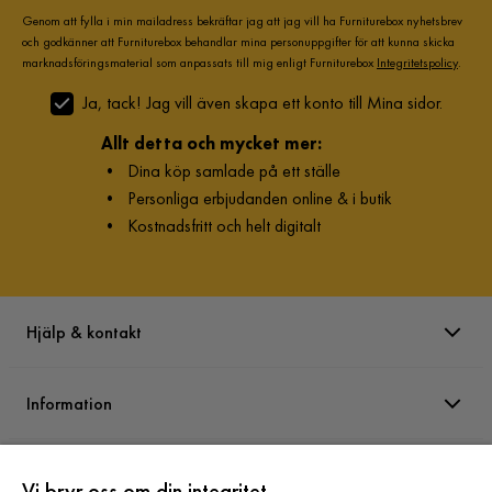
Genom att fylla i min mailadress bekräftar jag att jag vill ha Furniturebox nyhetsbrev
och godkänner att Furniturebox behandlar mina personuppgifter för att kunna skicka
marknadsföringsmaterial som anpassats till mig enligt Furniturebox
Integritetspolicy
.
Ja, tack! Jag vill även skapa ett konto till Mina sidor.
Allt detta och mycket mer:
•
Dina köp samlade på ett ställe
•
Personliga erbjudanden online & i butik
•
Kostnadsfritt och helt digitalt
Hjälp & kontakt
Information
Varumärken
Vi bryr oss om din integritet