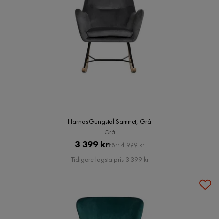
Harnos Gungstol Sammet, Grå
Grå
Pris
Original
3 399 kr
Förr 4 999 kr
Pris
Tidigare lägsta pris 3 399 kr