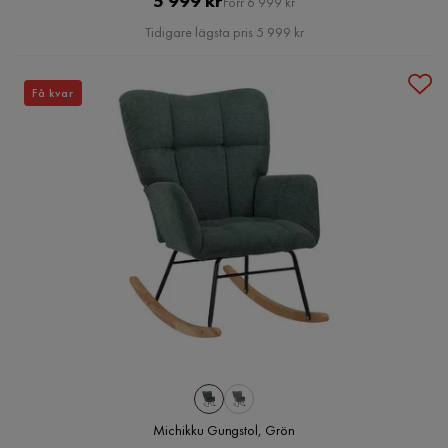
5 999 kr
Förr 6 999 kr
Pris
Tidigare lägsta pris 5 999 kr
Få kvar
Michikku Gungstol, Grön