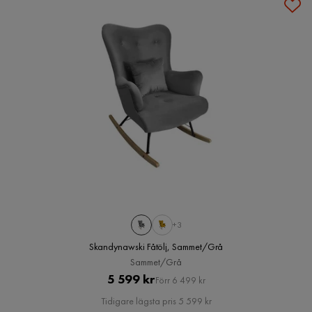
+3
Skandynawski Fåtölj, Sammet/Grå
Sammet/Grå
Pris
Original
5 599 kr
Förr 6 499 kr
Pris
Tidigare lägsta pris 5 599 kr