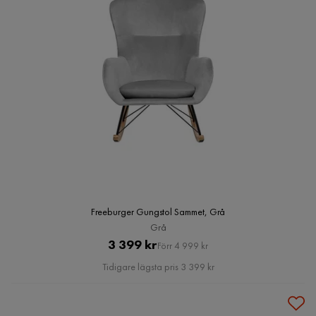
Freeburger Gungstol Sammet, Grå
Grå
Pris
Original
3 399 kr
Förr 4 999 kr
Pris
Tidigare lägsta pris 3 399 kr