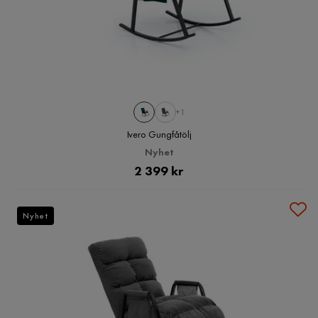
+1
Ivero Gungfåtölj
Nyhet
Pris
2 399 kr
Nyhet