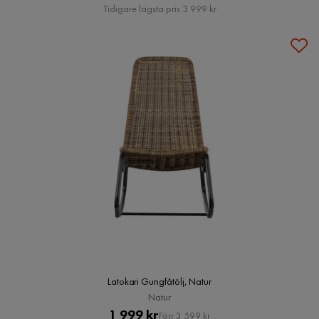
Pris
Tidigare lägsta pris 3 999 kr
Latokari Gungfåtölj, Natur
Natur
Pris
Original
1 999 kr
Förr 3 599 kr