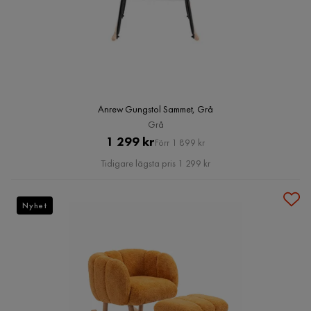
Anrew Gungstol Sammet, Grå
Grå
Pris
Original
1 299 kr
Förr 1 899 kr
Pris
Tidigare lägsta pris 1 299 kr
Nyhet