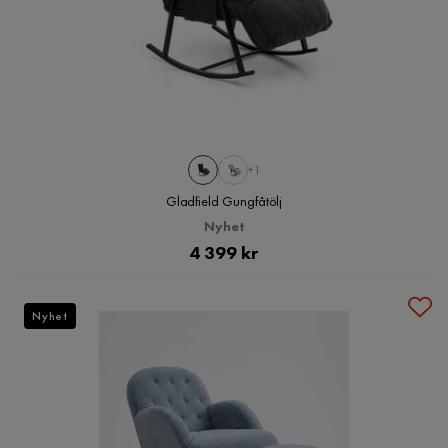
+1
Gladfield Gungfåtölj
Nyhet
Pris
4 399 kr
Nyhet