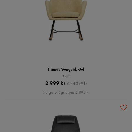
Harnos Gungstol, Gul
Gul
Pris
Original
2 999 kr
Förr 4 399 kr
Pris
Tidigare lägsta pris 2 999 kr