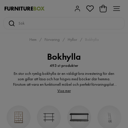
Hem
Förvaring
Hyllor
Bokhylla
Bokhylla
493 st produkter
En stor och rymlig bokhylla är en väldigt bra investering för den
som gillar att läsa och har högvis med böcker där hemma.
Förutom att vara en funktionell möbel och perfekt förvaringsplats
för dina böcker, är bokhyllan även en viktig del av inredningen.
Visa mer
Bokhyllan kan exempelvis dekoreras med allt från små lampor och
tavlor till blomvaser och prydnadsfigurer. Hos Furniturebox hittar
du billiga bokhyllor i flera olika material, färger och designer. Så
att du med säkerhet kan hitta den snygga bokhyllan i den stil som
passar bäst för just dig och ditt hem.