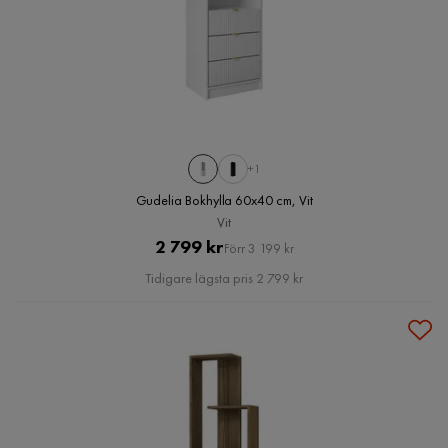
+1
Gudelia Bokhylla 60x40 cm, Vit
Vit
Pris
Original
2 799 kr
Förr 3 199 kr
Pris
Tidigare lägsta pris 2 799 kr