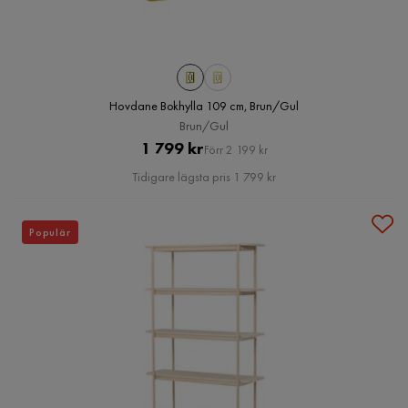
Hovdane Bokhylla 109 cm, Brun/Gul
Brun/Gul
Pris
Original
1 799 kr
Förr 2 199 kr
Pris
Tidigare lägsta pris 1 799 kr
Populär