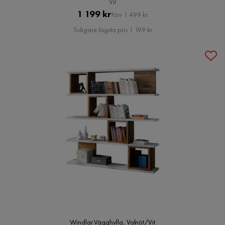
Vit
Pris
Original
1 199 kr
Förr 1 499 kr
Pris
Tidigare lägsta pris 1 199 kr
Windlar Vägghylla, Valnöt/Vit