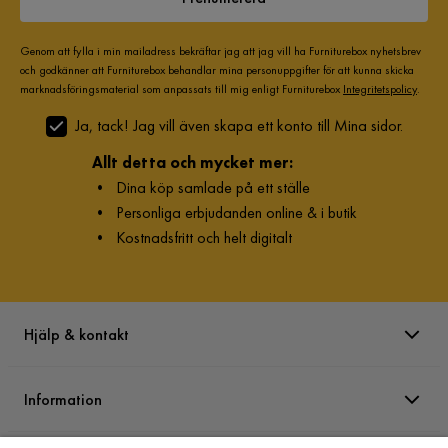
Genom att fylla i min mailadress bekräftar jag att jag vill ha Furniturebox nyhetsbrev
och godkänner att Furniturebox behandlar mina personuppgifter för att kunna skicka
marknadsföringsmaterial som anpassats till mig enligt Furniturebox
Integritetspolicy
.
Ja, tack! Jag vill även skapa ett konto till Mina sidor.
Allt detta och mycket mer:
•
Dina köp samlade på ett ställe
•
Personliga erbjudanden online & i butik
•
Kostnadsfritt och helt digitalt
Hjälp & kontakt
Information