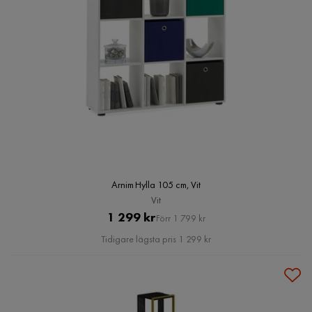
Arnim Hylla 105 cm, Vit
Vit
Pris
Original
1 299 kr
Förr 1 799 kr
Pris
Tidigare lägsta pris 1 299 kr