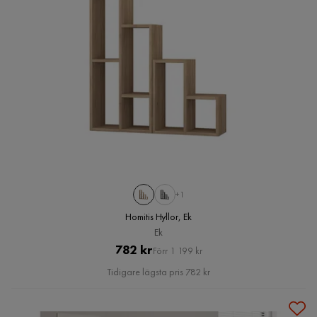
+1
Homitis Hyllor, Ek
Ek
Pris
Original
782 kr
Förr 1 199 kr
Pris
Tidigare lägsta pris 782 kr