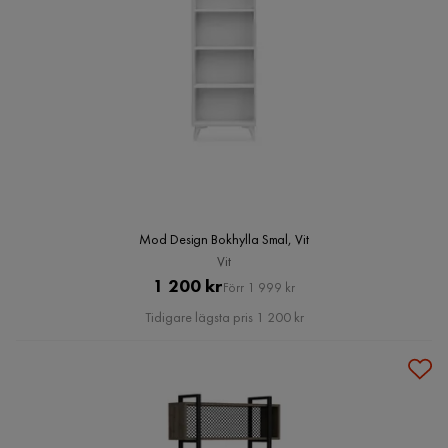
Mod Design Bokhylla Smal, Vit
Vit
Pris
Original
1 200 kr
Förr 1 999 kr
Pris
Tidigare lägsta pris 1 200 kr