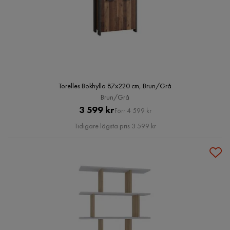
Torelles Bokhylla 87x220 cm, Brun/Grå
Brun/Grå
Pris
Original
3 599 kr
Förr 4 599 kr
Pris
Tidigare lägsta pris 3 599 kr