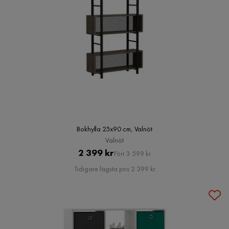
Bokhylla 25x90 cm, Valnöt
Valnöt
Pris
Original
2 399 kr
Förr 3 599 kr
Pris
Tidigare lägsta pris 2 399 kr