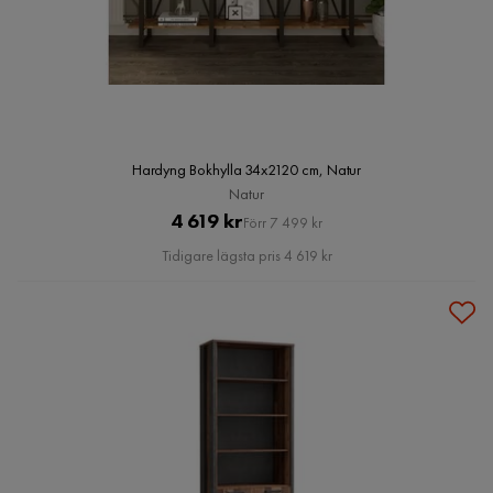
Hardyng Bokhylla 34x2120 cm, Natur
Natur
Pris
Original
4 619 kr
Förr 7 499 kr
Pris
Tidigare lägsta pris 4 619 kr