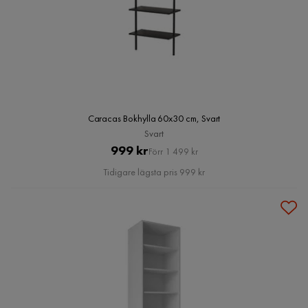
Caracas Bokhylla 60x30 cm, Svart
Svart
Pris
Original
999 kr
Förr 1 499 kr
Pris
Tidigare lägsta pris 999 kr