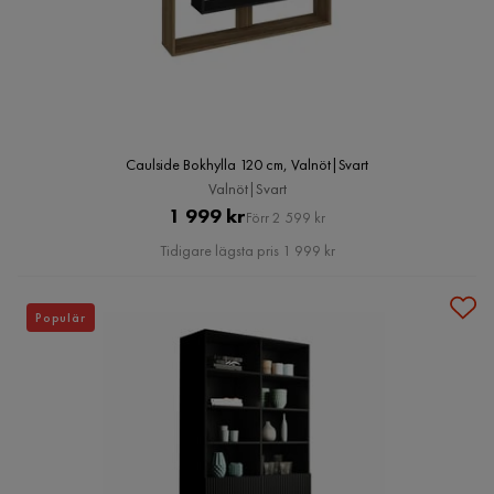
Caulside Bokhylla 120 cm, Valnöt|Svart
Valnöt|Svart
Pris
Original
1 999 kr
Förr 2 599 kr
Pris
Tidigare lägsta pris 1 999 kr
Populär