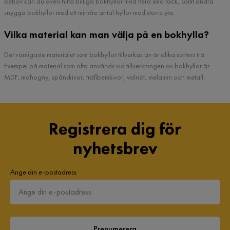
behov kan du även hitta billiga bokhyllor med flera små fack, samt andra
snygga bokhyllor med ett mindre antal hyllor med större yta.
Vilka material kan man välja på en bokhylla?
Det vanligaste materialet som bokhyllor tillverkas av är olika sorters trä.
Exempel på material som ofta används vid tillverkningen av bokhyllor är
MDF, mahogny, spånskivor, träfiberskivor, valnöt, melamin och metall.
Registrera dig för
nyhetsbrev
Ange din e-postadress
Prenumerera