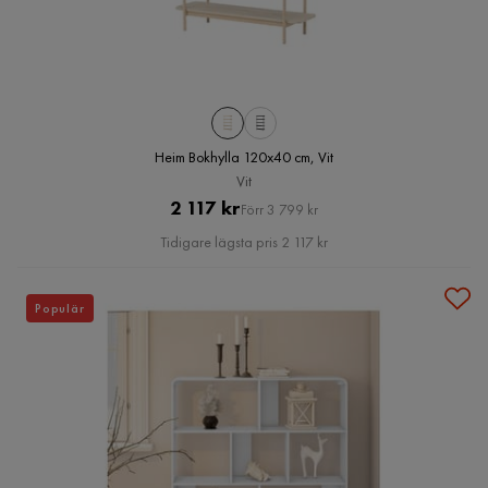
Heim Bokhylla 120x40 cm, Vit
Vit
Pris
Original
2 117 kr
Förr 3 799 kr
Pris
Tidigare lägsta pris 2 117 kr
Populär