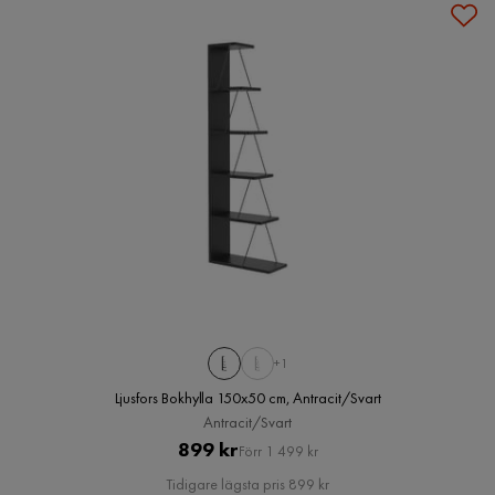
+1
Ljusfors Bokhylla 150x50 cm, Antracit/Svart
Antracit/Svart
Pris
Original
899 kr
Förr 1 499 kr
Pris
Tidigare lägsta pris 899 kr