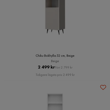
Chiku Bokhylla 52 cm, Beige
Beige
Pris
Original
2 499 kr
Förr 2 799 kr
Pris
Tidigare lägsta pris 2 499 kr