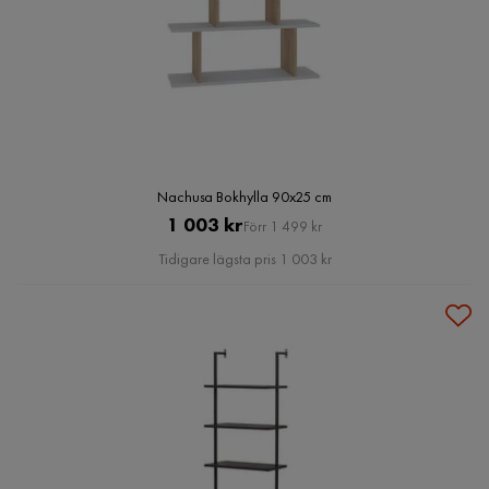
Nachusa Bokhylla 90x25 cm
Pris
Original
1 003 kr
Förr 1 499 kr
Pris
Tidigare lägsta pris 1 003 kr