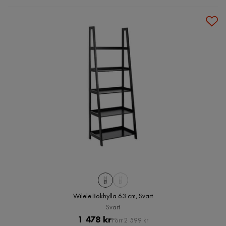
Wilele Bokhylla 63 cm, Svart
Svart
Pris
Original
1 478 kr
Förr 2 599 kr