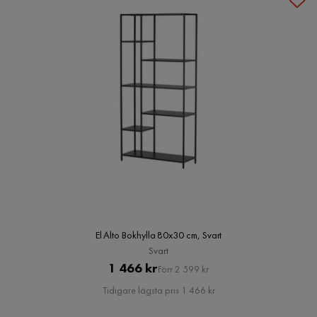
El Alto Bokhylla 80x30 cm, Svart
Svart
Pris
Original
1 466 kr
Förr 2 599 kr
Pris
Tidigare lägsta pris 1 466 kr