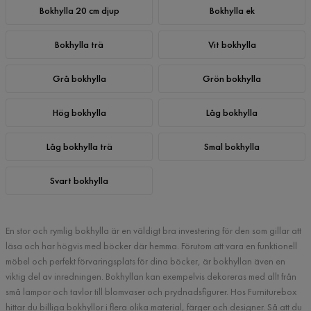
Bokhylla 20 cm djup
Bokhylla ek
Bokhylla trä
Vit bokhylla
Grå bokhylla
Grön bokhylla
Hög bokhylla
Låg bokhylla
Låg bokhylla trä
Smal bokhylla
Svart bokhylla
En stor och rymlig bokhylla är en väldigt bra investering för den som gillar att
läsa och har högvis med böcker där hemma. Förutom att vara en funktionell
möbel och perfekt förvaringsplats för dina böcker, är bokhyllan även en
viktig del av inredningen. Bokhyllan kan exempelvis dekoreras med allt från
små lampor och tavlor till blomvaser och prydnadsfigurer. Hos Furniturebox
hittar du billiga bokhyllor i flera olika material, färger och designer. Så att du