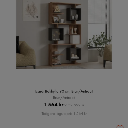
Icardi Bokhylla 90 cm, Brun/Antracit
Brun/Antracit
Pris
Original
1 564 kr
Förr 2 599 kr
Pris
Tidigare lägsta pris 1 564 kr