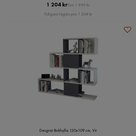
Pris
Original
1 204 kr
Förr 1 999 kr
Pris
Tidigare lägsta pris 1 204 kr
Desgrar Bokhylla 120x109 cm, Vit