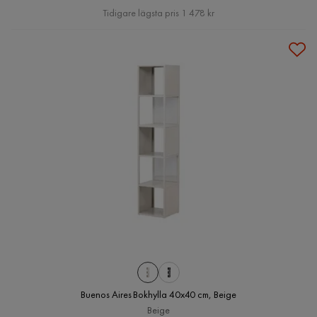
Pris
Tidigare lägsta pris 1 478 kr
Buenos Aires Bokhylla 40x40 cm, Beige
Beige