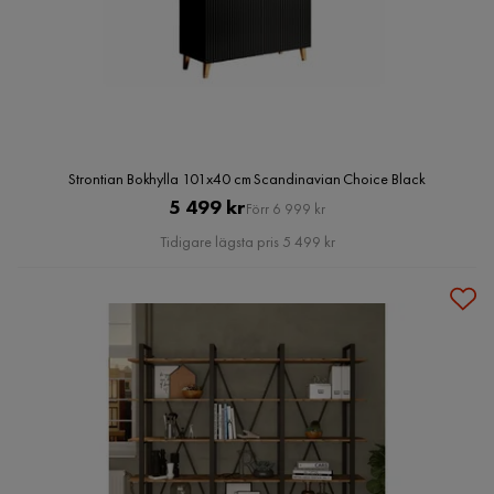
Strontian Bokhylla 101x40 cm Scandinavian Choice Black
Pris
Original
5 499 kr
Förr 6 999 kr
Pris
Tidigare lägsta pris 5 499 kr