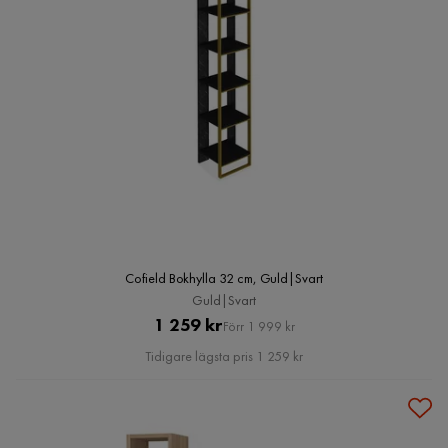
Cofield Bokhylla 32 cm, Guld|Svart
Guld|Svart
Pris
Original
1 259 kr
Förr 1 999 kr
Pris
Tidigare lägsta pris 1 259 kr