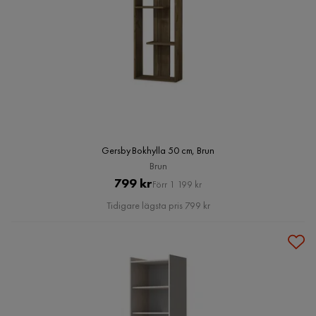
Gersby Bokhylla 50 cm, Brun
Brun
Pris
Original
799 kr
Förr 1 199 kr
Pris
Tidigare lägsta pris 799 kr