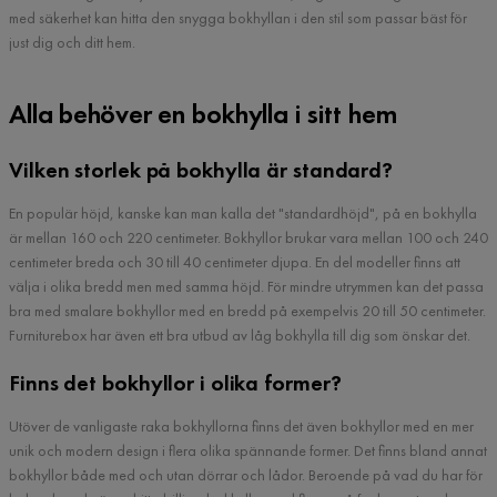
med säkerhet kan hitta den snygga bokhyllan i den stil som passar bäst för
just dig och ditt hem.
Alla behöver en bokhylla i sitt hem
Vilken storlek på bokhylla är standard?
En populär höjd, kanske kan man kalla det "standardhöjd", på en bokhylla
är mellan 160 och 220 centimeter. Bokhyllor brukar vara mellan 100 och 240
centimeter breda och 30 till 40 centimeter djupa. En del modeller finns att
välja i olika bredd men med samma höjd. För mindre utrymmen kan det passa
bra med smalare bokhyllor med en bredd på exempelvis 20 till 50 centimeter.
Furniturebox har även ett bra utbud av låg bokhylla till dig som önskar det.
Finns det bokhyllor i olika former?
Utöver de vanligaste raka bokhyllorna finns det även bokhyllor med en mer
unik och modern design i flera olika spännande former. Det finns bland annat
bokhyllor både med och utan dörrar och lådor. Beroende på vad du har för