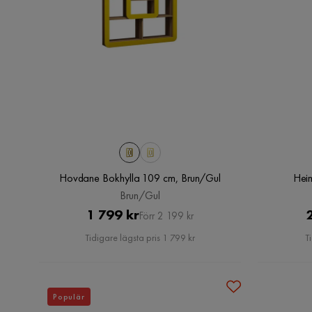
Hovdane Bokhylla 109 cm, Brun/Gul
Heim
Brun/Gul
Pris
Original
1 799 kr
Förr 2 199 kr
Pris
Tidigare lägsta pris 1 799 kr
T
Populär