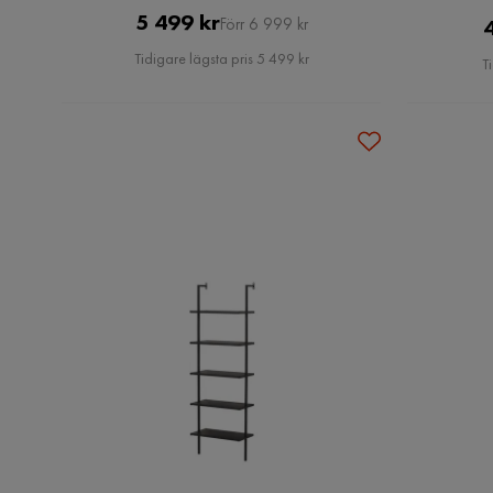
Pris
Original
5 499 kr
Förr 6 999 kr
4
Pris
Tidigare lägsta pris 5 499 kr
T