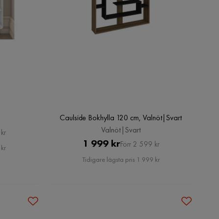
Caulside Bokhylla 120 cm, Valnöt|Svart
Valnöt|Svart
kr
Pris
Original
1 999 kr
Förr 2 599 kr
 kr
Pris
Tidigare lägsta pris 1 999 kr