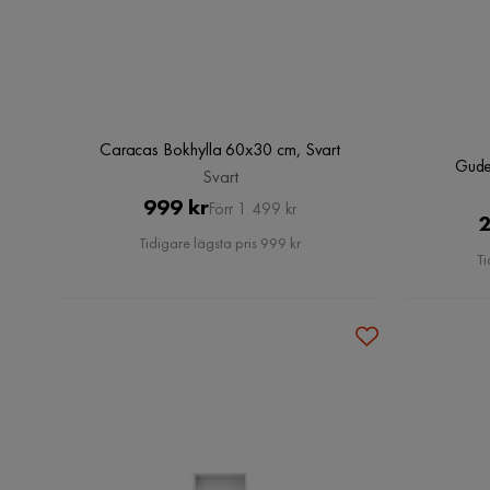
Caracas Bokhylla 60x30 cm, Svart
Gude
Svart
Pris
Original
999 kr
Förr 1 499 kr
2
Pris
Tidigare lägsta pris 999 kr
Ti