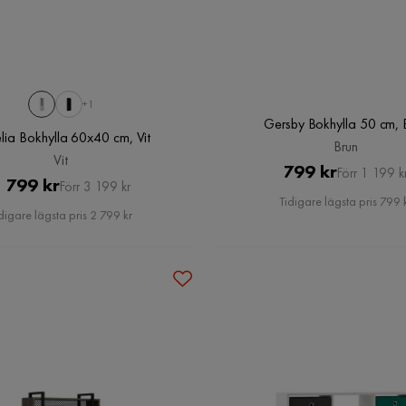
+1
Gersby Bokhylla 50 cm, 
lia Bokhylla 60x40 cm, Vit
Brun
Vit
Pris
Original
799 kr
Förr 1 199 k
Pris
Original
 799 kr
Förr 3 199 kr
Pris
Tidigare lägsta pris 799 
Pris
digare lägsta pris 2 799 kr