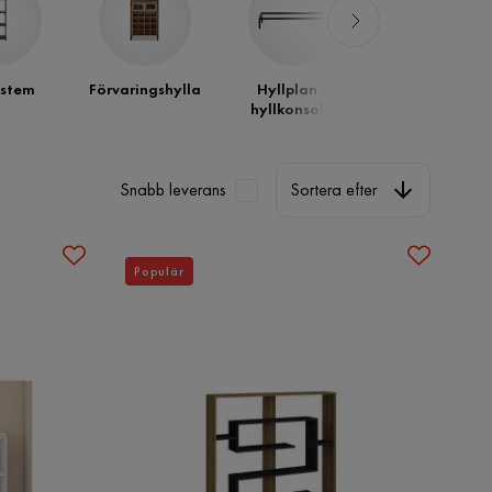
ystem
Förvaringshylla
Hyllplan &
Badrumshyll
hyllkonsoler
Sortera efter
Snabb leverans
Sortera efter
Populär