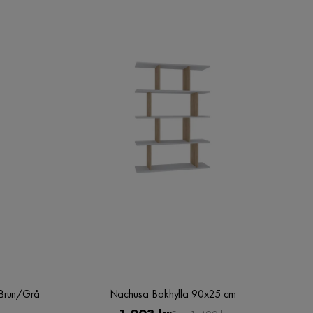
 Brun/Grå
Nachusa Bokhylla 90x25 cm
Pris
Original