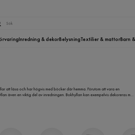
örvaring
Inredning & dekor
Belysning
Textilier & mattor
Barn &
gillar att läsa och har högvis med böcker där hemma. Förutom att vara en
hyllan även en viktig del av inredningen. Bokhyllan kan exempelvis dekoreras med
urniturebox hittar du billiga bokhyllor i flera olika material, färger och
il som passar bäst för just dig och ditt hem.