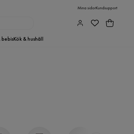
Mina sidor
Kundsupport
 bebis
Kök & hushåll