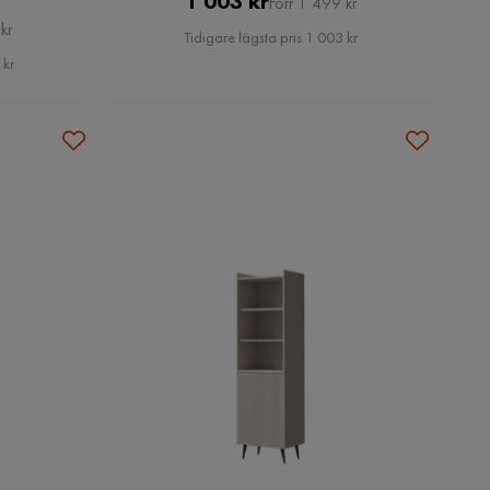
1 003 kr
Förr 1 499 kr
kr
Pris
Tidigare lägsta pris 1 003 kr
 kr