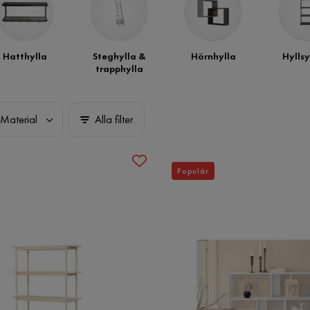
Hatthylla
Steghylla &
Hörnhylla
Hylls
trapphylla
Material
Alla filter
Populär