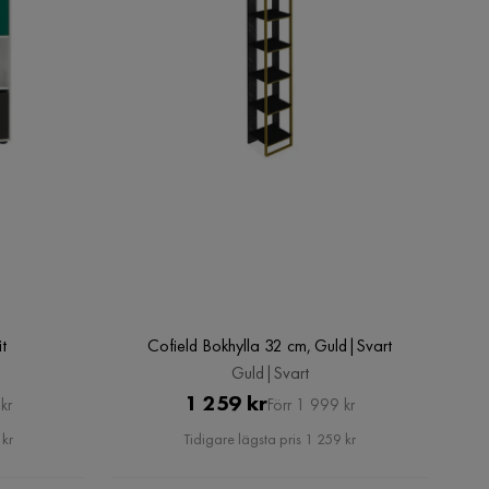
t
Cofield Bokhylla 32 cm, Guld|Svart
Guld|Svart
Pris
Original
1 259 kr
kr
Förr 1 999 kr
Pris
 kr
Tidigare lägsta pris 1 259 kr