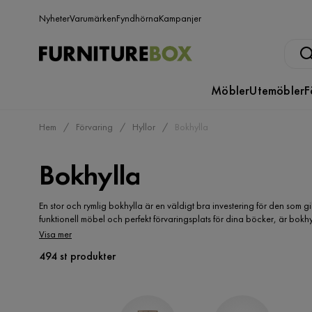
Nyheter
Varumärken
Fyndhörna
Kampanjer
Möbler
Utemöbler
F
Hem
Förvaring
Hyllor
Bokhylla
Bokhylla
En stor och rymlig bokhylla är en väldigt bra investering för den som 
funktionell möbel och perfekt förvaringsplats för dina böcker, är bok
allt från små lampor och tavlor till blomvaser och prydnadsfigurer. Hos F
Visa mer
designer. Så att du med säkerhet kan hitta den snygga bokhyllan i den st
494 st produkter