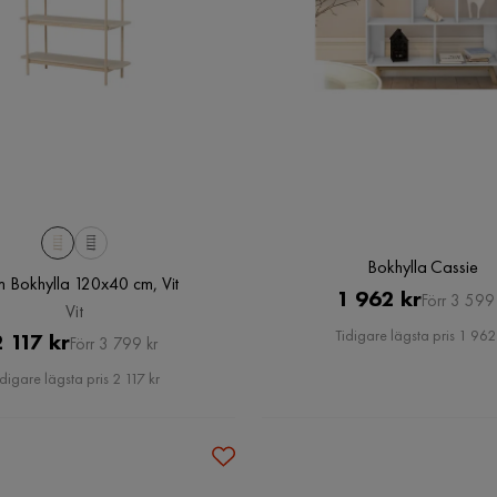
Bokhylla Cassie
 Bokhylla 120x40 cm, Vit
Pris
Original
1 962 kr
Förr 3 599 
Vit
Pris
Tidigare lägsta pris 1 962
Pris
Original
2 117 kr
Förr 3 799 kr
Pris
idigare lägsta pris 2 117 kr