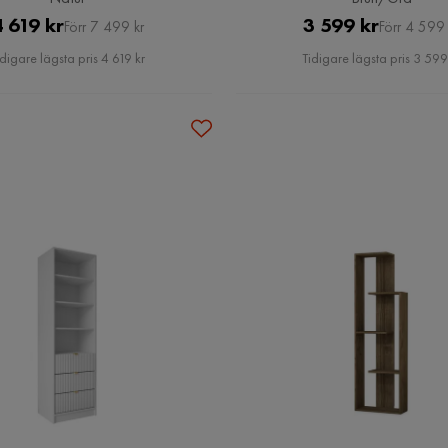
Pris
Original
Pris
Original
 619 kr
3 599 kr
Förr 7 499 kr
Förr 4 599 
Pris
Pris
idigare lägsta pris 4 619 kr
Tidigare lägsta pris 3 599