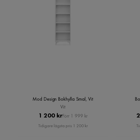
Mod Design Bokhylla Smal, Vit
Bo
Vit
Pris
Original
1 200 kr
2
Förr 1 999 kr
Pris
Tidigare lägsta pris 1 200 kr
Ti