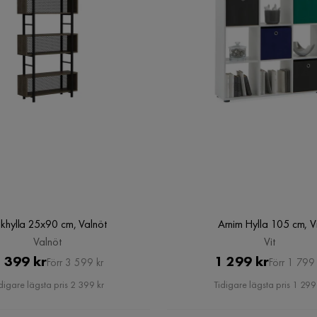
khylla 25x90 cm, Valnöt
Arnim Hylla 105 cm, Vi
Valnöt
Vit
Pris
Original
Pris
Original
 399 kr
1 299 kr
Förr 3 599 kr
Förr 1 799 
Pris
Pris
digare lägsta pris 2 399 kr
Tidigare lägsta pris 1 299