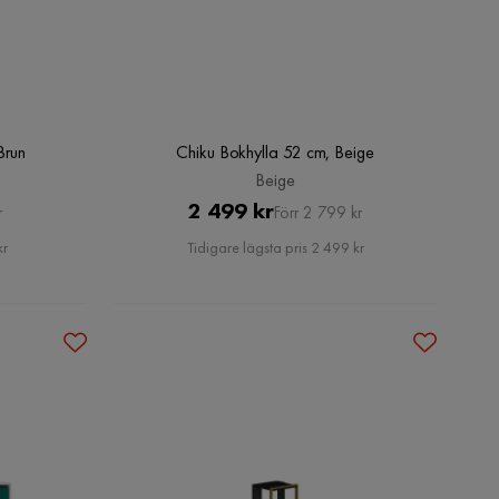
Brun
Chiku Bokhylla 52 cm, Beige
Beige
Pris
Original
2 499 kr
r
Förr 2 799 kr
Pris
kr
Tidigare lägsta pris 2 499 kr