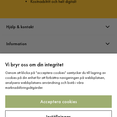
•
Kostnadsfritt och helt digitalt
Hjälp & kontakt
Information
Varumärken
Vi bryr oss om din integritet
Genom att klicka på "acceptera cookies" samtycker du till lagring av
Sortiment
cookies på din enhet för att förbättra navigeringen på webbplatsen,
analysera webbplatsens användning och bistå i våra
marknadsföringsåtgärder.
Acceptera cookies
Följ oss
Inställningar