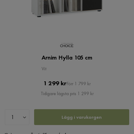
Arnim Hylla 105 cm
Vit
Pris
Original
1 299 kr
Förr 1 799 kr
Pris
Tidigare lägsta pris 1 299 kr
Lägg i varukorgen