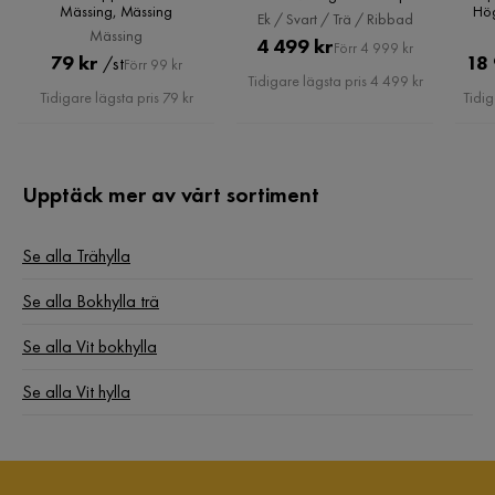
Mässing, Mässing
Hög
200 cm bred 49 cm hög, Ek /
Ek / Svart / Trä / Ribbad
Sch
Svart / Trä / Ribbad
Mässing
Pris
Original
4 499 kr
Förr 4 999 kr
Pris
Original
79 kr
18
/st
Förr 99 kr
Pris
Tidigare lägsta pris 4 499 kr
Pris
Tidigare lägsta pris 79 kr
Tidig
Upptäck mer av vårt sortiment
Se alla Trähylla
Se alla Bokhylla trä
Se alla Vit bokhylla
Se alla Vit hylla