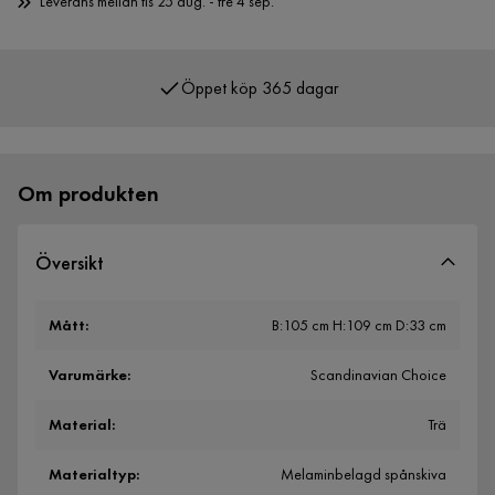
Leverans mellan tis 25 aug. - fre 4 sep.
Öppet köp 365 dagar
Över 400 000 nöjda kunder
Om produkten
Översikt
Mått
:
B:105 cm H:109 cm D:33 cm
Varumärke
:
Scandinavian Choice
Material
:
Trä
Materialtyp
:
Melaminbelagd spånskiva