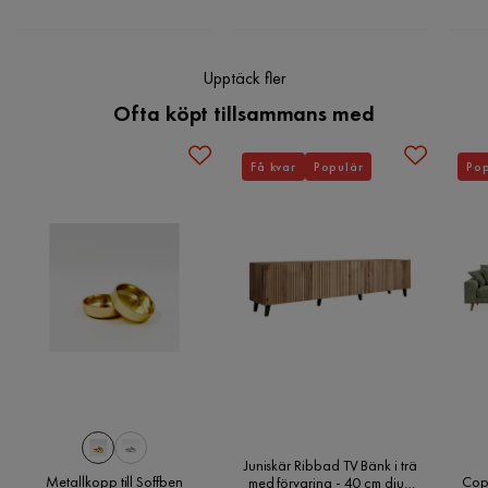
Upptäck fler
Ofta köpt tillsammans med
Få kvar
Populär
Pop
Juniskär Ribbad TV Bänk i trä
Metallkopp till Soffben
Cop
med förvaring - 40 cm djup