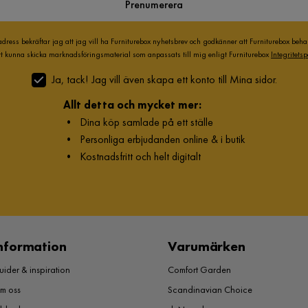
Prenumerera
adress bekräftar jag att jag vill ha Furniturebox nyhetsbrev och godkänner att Furniturebox beh
att kunna skicka marknadsföringsmaterial som anpassats till mig enligt Furniturebox
Integritetsp
Ja, tack! Jag vill även skapa ett konto till Mina sidor.
Allt detta och mycket mer:
•
Dina köp samlade på ett ställe
•
Personliga erbjudanden online & i butik
•
Kostnadsfritt och helt digitalt
nformation
Varumärken
ider & inspiration
Comfort Garden
m oss
Scandinavian Choice