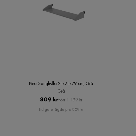
Pino Sänghylla 21x21x79 cm, Grå
Grå
Pris
Original
809 kr
Förr 1 199 kr
Pris
Tidigare lägsta pris 809 kr