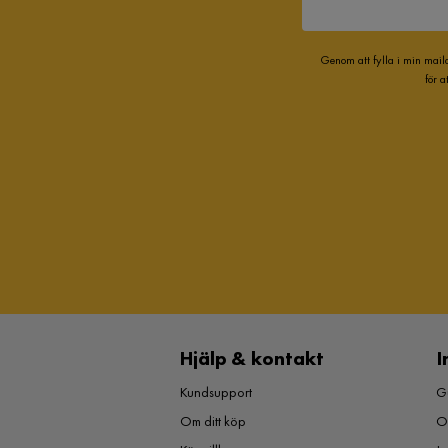
Genom att fylla i min mail
för 
Hjälp & kontakt
I
Kundsupport
Gu
Om ditt köp
O