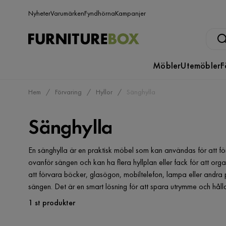
Nyheter
Varumärken
Fyndhörna
Kampanjer
Möbler
Utemöbler
F
Hem
Förvaring
Hyllor
Sänghylla
Sänghylla
En sänghylla är en praktisk möbel som kan användas för att f
ovanför sängen och kan ha flera hyllplan eller fack för att orga
att förvara böcker, glasögon, mobiltelefon, lampa eller andra p
sängen. Det är en smart lösning för att spara utrymme och håll
1 st produkter