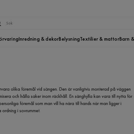
örvaring
Inredning & dekor
Belysning
Textilier & mattor
Barn &
örvara olika föremål vid sängen. Den är vanligtvis monterad på väggen
nisera och hålla saker inom räckhåll. En sänghylla kan vara till nytta för
ersonliga föremål som man vill ha nära till hands när man ligger i
a ordning i sovrummet.