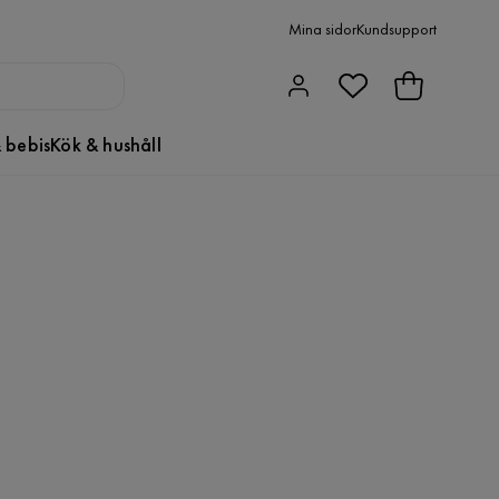
Mina sidor
Kundsupport
 bebis
Kök & hushåll