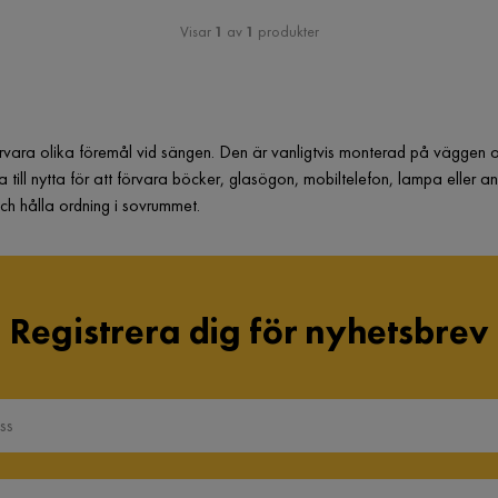
Visar
1
av
1
produkter
vara olika föremål vid sängen. Den är vanligtvis monterad på väggen ova
 till nytta för att förvara böcker, glasögon, mobiltelefon, lampa eller a
och hålla ordning i sovrummet.
Registrera dig för nyhetsbrev