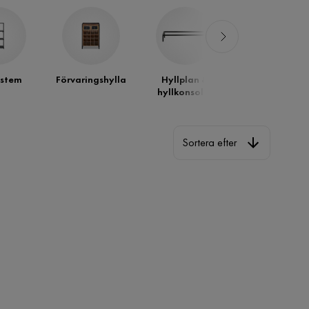
ystem
Förvaringshylla
Hyllplan &
Badrumshyll
hyllkonsoler
Sortera efter
Sortera efter