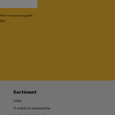
andlar mina personuppgifter
olicy
.
Sortiment
Soffor
Tv-möbler & mediamöbler