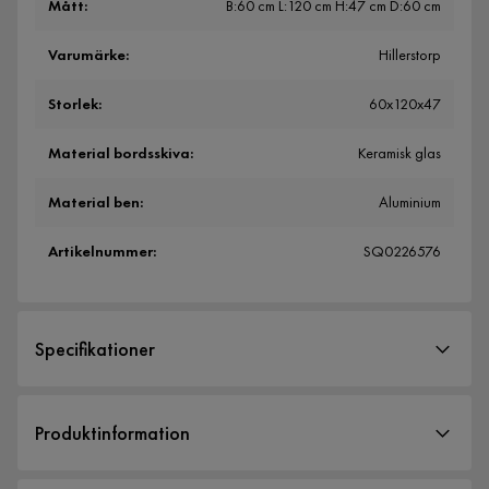
Mått
:
B:60 cm L:120 cm H:47 cm D:60 cm
Varumärke
:
Hillerstorp
Storlek
:
60x120x47
Material bordsskiva
:
Keramisk glas
Material ben
:
Aluminium
Artikelnummer
:
SQ0226576
Specifikationer
Artikelnummer:
SQ0226576
Produktinformation
Storlek
Stilrent och underhållsfritt loungebord tillverkad i aluminium
Höjd
47 cm