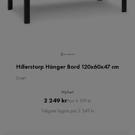
Hillerstorp Hånger Bord 120x60x47 cm
Svart
Nyhet
Pris
Original
2 249 kr
Förr 4 199 kr
Pris
Tidigare lägsta pris 2 249 kr