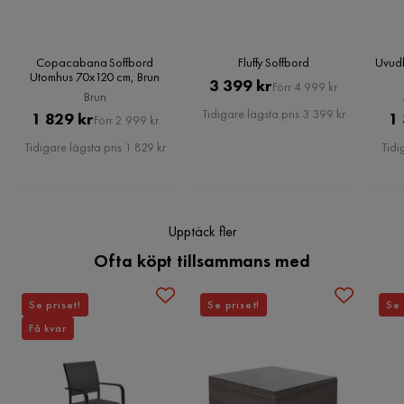
Övrigt
Färgnamn
Svart
Copacabana Soffbord
Fluffy Soffbord
Uvudh
Utomhus 70x120 cm, Brun
Pris
Original
3 399 kr
Bruk
Utomhus
Förr 4 999 kr
Brun
Pris
Tidigare lägsta pris 3 399 kr
Pris
Original
1 829 kr
1
Förr 2 999 kr
Färg ben
Svart
Pris
Tidigare lägsta pris 1 829 kr
Tidi
Montering krävs
Ja
Vikt
10 kg
Upptäck fler
Färg
Svart
Ofta köpt tillsammans med
Serie
Hånger
Se priset!
Se priset!
Se 
Få kvar