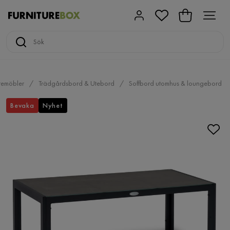
temöbler
Trädgårdsbord & Utebord
Soffbord utomhus & loungebord
Bevaka
Nyhet