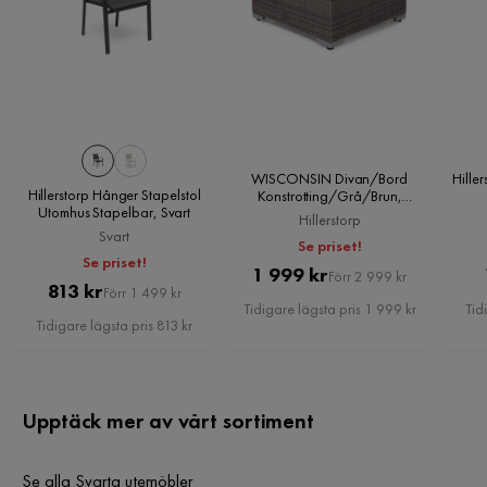
WISCONSIN Divan/Bord
Hill
Hillerstorp Hånger Stapelstol
Konstrotting/Grå/Brun,
Utomhus Stapelbar, Svart
Hillerstorp
Hillerstorp
Svart
Se priset!
Se priset!
Pris
Original
1 999 kr
Förr 2 999 kr
Pris
Original
813 kr
Förr 1 499 kr
Pris
Tidigare lägsta pris 1 999 kr
Tid
Pris
Tidigare lägsta pris 813 kr
Upptäck mer av vårt sortiment
Se alla Svarta utemöbler