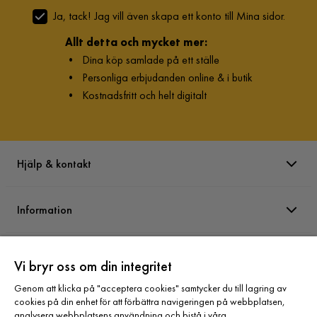
Ja, tack! Jag vill även skapa ett konto till Mina sidor.
Allt detta och mycket mer:
•
Dina köp samlade på ett ställe
•
Personliga erbjudanden online & i butik
•
Kostnadsfritt och helt digitalt
Hjälp & kontakt
Information
Varumärken
Vi bryr oss om din integritet
Genom att klicka på "acceptera cookies" samtycker du till lagring av
Sortiment
cookies på din enhet för att förbättra navigeringen på webbplatsen,
analysera webbplatsens användning och bistå i våra