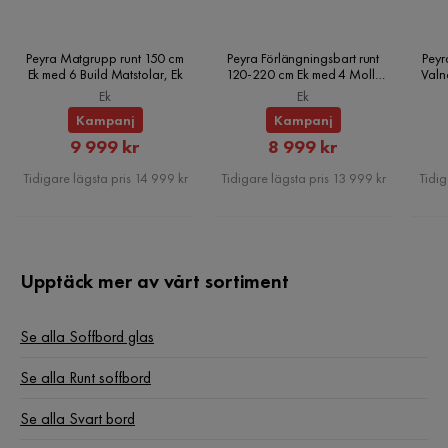
Färg: Svart och brons
Typ av produkt: Soffbord
Peyra Matgrupp runt 150 cm
Peyra Förlängningsbart runt
Peyr
Ek med 6 Build Matstolar, Ek
120-220 cm Ek med 4 Molly
Valn
Matstolar, Ek
Ek
Ek
Kampanj
Kampanj
Rabatterat
Rabatterat
9 999 kr
8 999 kr
Pris
Pris
Tidigare lägsta pris 14 999 kr
Tidigare lägsta pris 13 999 kr
Tidig
Upptäck mer av vårt sortiment
Se alla Soffbord glas
Se alla Runt soffbord
Se alla Svart bord