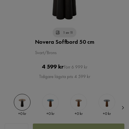
1 av 11
Novera Soffbord 50 cm
Svart/Brons
Pris
Original
4 599 kr
Förr 6 999 kr
Pris
Tidigare lägsta pris 4 599 kr
Pris
Pris
Pris
Pris
+
0 kr
+
0 kr
+
0 kr
+
0 kr