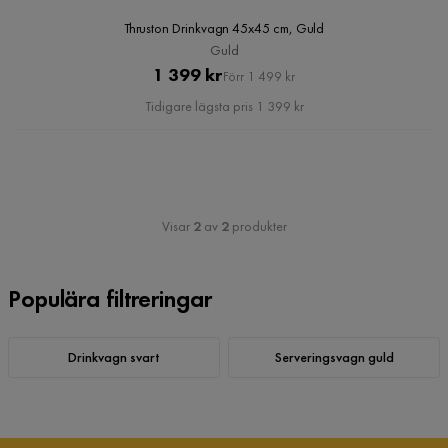
Thruston Drinkvagn 45x45 cm, Guld
Guld
Pris
Original
1 399 kr
Förr 1 499 kr
Pris
Tidigare lägsta pris 1 399 kr
Visar
2
av
2
produkter
Populära filtreringar
Drinkvagn svart
Serveringsvagn guld