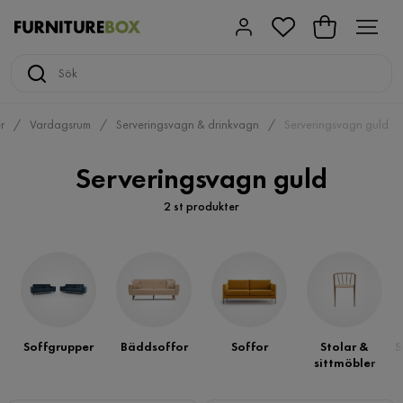
r
Vardagsrum
Serveringsvagn & drinkvagn
Serveringsvagn guld
Serveringsvagn guld
2 st produkter
Soffgrupper
Bäddsoffor
Soffor
Stolar &
S
sittmöbler