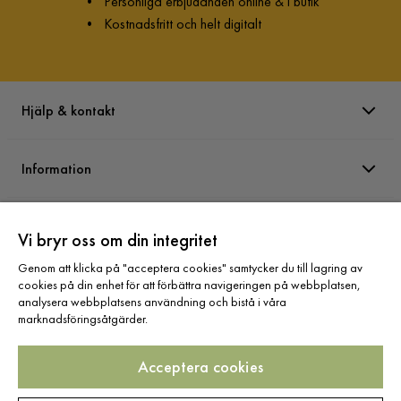
•
Personliga erbjudanden online & i butik
•
Kostnadsfritt och helt digitalt
Hjälp & kontakt
Information
Varumärken
Vi bryr oss om din integritet
Genom att klicka på "acceptera cookies" samtycker du till lagring av
Sortiment
cookies på din enhet för att förbättra navigeringen på webbplatsen,
analysera webbplatsens användning och bistå i våra
marknadsföringsåtgärder.
Acceptera cookies
Följ oss