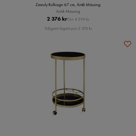
Zemuly Rullvagn 67 cm, Antik Mässing
Antik Mässing
Pris
Original
2 376 kr
Förr 4 399 kr
Pris
Tidigare lägsta pris 2 376 kr