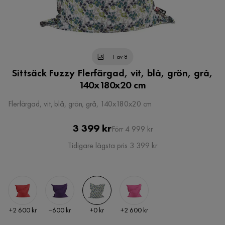
1 av 8
Sittsäck Fuzzy Flerfärgad, vit, blå, grön, grå,
140x180x20 cm
Flerfärgad, vit, blå, grön, grå, 140x180x20 cm
Pris
Original
3 399 kr
Förr 4 999 kr
Pris
Tidigare lägsta pris 3 399 kr
Pris
Pris
Pris
Pris
+
2 600 kr
−600 kr
+
0 kr
+
2 600 kr