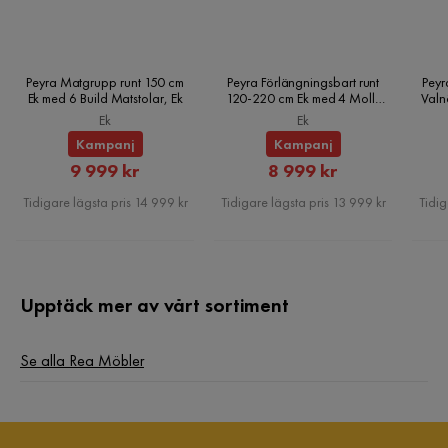
Peyra Matgrupp runt 150 cm
Peyra Förlängningsbart runt
Peyr
Ek med 6 Build Matstolar, Ek
120-220 cm Ek med 4 Molly
Valn
Matstolar, Ek
Ek
Ek
Kampanj
Kampanj
Rabatterat
Rabatterat
9 999 kr
8 999 kr
Pris
Pris
Tidigare lägsta pris 14 999 kr
Tidigare lägsta pris 13 999 kr
Tidig
Upptäck mer av vårt sortiment
Se alla Rea Möbler