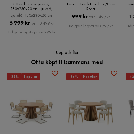
Kategori: Bean Bags
Sittsäck Fuzzy Ljusblå,
Taran Sittsäck Utomhus 70 cm
Toya
Utomhus/Inomhus: Utomhus
180x230x20 cm, Ljusblå,
Rosa
180x230x20 cm
Ljusblå, 180x230x20 cm
Pris
Original
999 kr
1 
Skötselanvisningar: Nylon: Tål ej att torktumlas eller
Förr 1 499 kr
Pris
Original
6 999 kr
strykas.
Förr 10 499 kr
Pris
Tidigare lägsta pris 999 kr
Tidi
Pris
Viktiga funktioner: Avtagbart kuddfodral. Bred. bekväm
Tidigare lägsta pris 6 999 kr
sittyta. Perfekt för både ett sovrum och ett vardagsrum.
Högkvalitativa material. Många användningsområden
Materialets sammansättning: 100% nylon
Upptäck fler
Ofta köpt tillsammans med
Mått och Vikt
-33%
Populär
-36%
Populär
-4
Produktens höjd (cm): 20
Produktens bredd (cm): 140
Produktens djup (cm): 180
Produktens vikt (kg): 9
Viktkapacitet (kg): 130