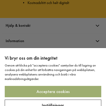
•
Kostnadsfritt och helt digitalt
Hjälp & kontakt
Information
Varumärken
Vi bryr oss om din integritet
Genom att klicka på "acceptera cookies" samtycker du till lagring av
cookies på din enhet för att förbättra navigeringen på webbplatsen,
Sortiment
analysera webbplatsens användning och bistå i våra
marknadsföringsåtgärder.
Acceptera cookies
Följ oss
Inställningar