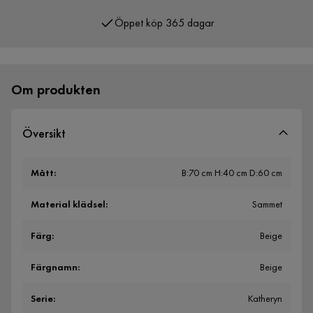
Öppet köp 365 dagar
Över 400 000 nöjda kunder
Om produkten
Översikt
Mått
:
B:70 cm H:40 cm D:60 cm
Material klädsel
:
Sammet
Färg
:
Beige
Färgnamn
:
Beige
Serie
:
Katheryn