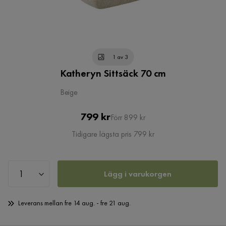
1 av 3
Katheryn Sittsäck 70 cm
Beige
Pris
Original
799 kr
Förr 899 kr
Pris
Tidigare lägsta pris 799 kr
Lägg i varukorgen
Leverans mellan fre 14 aug. - fre 21 aug.