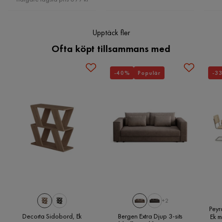
Upptäck fler
Ofta köpt tillsammans med
-40%
Populär
-3
+2
Peyr
Decorta Sidobord, Ek
Bergen Extra Djup 3-sits
Ek m