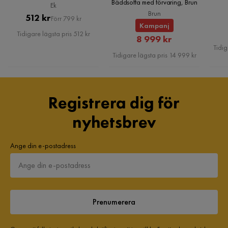
Bäddsoffa med förvaring, Brun
Ek
Brun
Pris
Original
512 kr
Förr 799 kr
Kampanj
Pris
Tidigare lägsta pris 512 kr
Rabatterat
8 999 kr
Tidig
Pris
Tidigare lägsta pris 14 999 kr
Registrera dig för
nyhetsbrev
Ange din e-postadress
Prenumerera